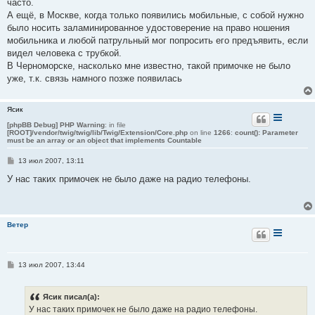
часто.
А ещё, в Москве, когда только появились мобильные, с собой нужно
было носить заламинированное удостоверение на право ношения
мобильника и любой патрульный мог попросить его предъявить, если
видел человека с трубкой.
В Черноморске, насколько мне известно, такой примочке не было
уже, т.к. связь намного позже появилась
Ясик
[phpBB Debug] PHP Warning
: in file
[ROOT]/vendor/twig/twig/lib/Twig/Extension/Core.php
on line
1266
:
count(): Parameter
must be an array or an object that implements Countable
С
13 июл 2007, 13:11
о
о
У нас таких примочек не было даже на радио телефоны.
б
щ
е
н
и
Ветер
е
С
13 июл 2007, 13:44
о
о
б
Ясик писал(а):
щ
е
У нас таких примочек не было даже на радио телефоны.
н