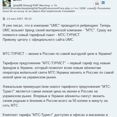
е
[phpBB Debug] PHP Warning
: in file
[ROOT]/vendor/twig/twig/lib/Twig/Extension/Core.php
on line
1266
:
count(): Parameter
must be an array or an object that implements Countable
С
13 июл 2007, 08:10
о
о
Я уже писал, что в компании "UMC" проводится ребрендинг. Теперь
б
UMC возьмет бренд своей материнской компании - "MTC". Сразу же
щ
е
появился новый тарифный пакет - МТС-ТУРИСТ.
н
Привожу цитату с официального сайта UMC.
и
е
МТС-ТУРИСТ – звонки в Россию по самой выгодной цене в Украине!
Тарифное предложение "МТС-ТУРИСТ" – первый тариф под новым
брендом в Украине, который позволит всем новым абонентам
оператора мобильной святи МТС-Украина звонить в Россию по самой
низкой цене на украинском рынке.
Уникальным преимуществом нового тарифного предложения "МТС-
Турист" является самая низкая цена на звонки в Россию на
украинском рынке. Впервые в Украине абоненты смогут звонить
своим родным и близким в России всего за 50 копеек в минуту на
сеть МТС.
Комплект тарифа "МТС-Турист" доступен в офисах и магазинах в