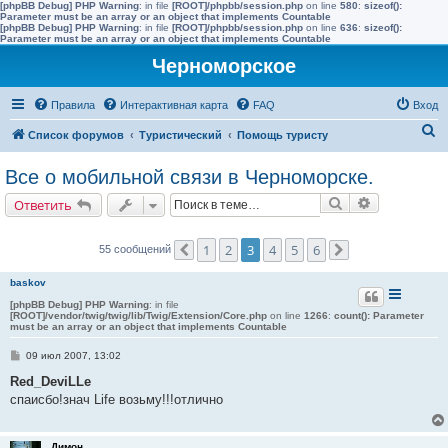
[phpBB Debug] PHP Warning
: in file
[ROOT]/phpbb/session.php
on line
580
:
sizeof():
Parameter must be an array or an object that implements Countable
[phpBB Debug] PHP Warning
: in file
[ROOT]/phpbb/session.php
on line
636
:
sizeof():
Parameter must be an array or an object that implements Countable
Черноморское
Правила
Интерактивная карта
FAQ
Вход
П
Список форумов
Туристический
Помощь туристу
о
Все о мобильной связи в Черноморске.
и
Поиск
Расширенн
Ответить
с
к
1
2
3
4
5
6
55 сообщений
Пред.
След.
baskov
[phpBB Debug] PHP Warning
: in file
[ROOT]/vendor/twig/twig/lib/Twig/Extension/Core.php
on line
1266
:
count(): Parameter
must be an array or an object that implements Countable
С
09 июл 2007, 13:02
о
о
Red_DeviLLe
б
спаисбо!знач Life возьму!!!отлично
щ
е
н
и
Димон