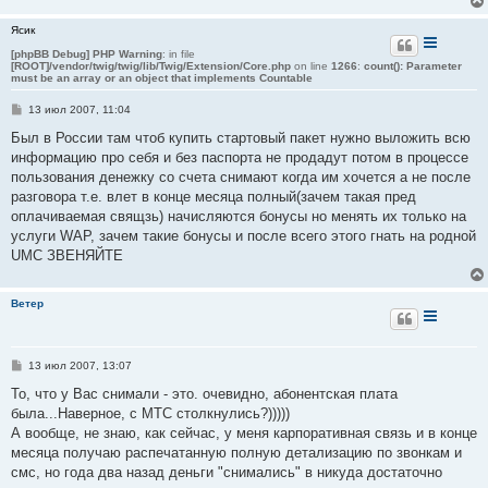
Ясик
[phpBB Debug] PHP Warning
: in file
[ROOT]/vendor/twig/twig/lib/Twig/Extension/Core.php
on line
1266
:
count(): Parameter
must be an array or an object that implements Countable
С
13 июл 2007, 11:04
о
о
Был в России там чтоб купить стартовый пакет нужно выложить всю
б
информацию про себя и без паспорта не продадут потом в процессе
щ
е
пользования денежку со счета снимают когда им хочется а не после
н
разговора т.е. влет в конце месяца полный(зачем такая пред
и
е
оплачиваемая свящзь) начисляются бонусы но менять их только на
услуги WAP, зачем такие бонусы и после всего этого гнать на родной
UMC ЗВЕНЯЙТЕ
Ветер
С
13 июл 2007, 13:07
о
о
То, что у Вас снимали - это. очевидно, абонентская плата
б
была...Наверное, с МТС столкнулись?)))))
щ
е
А вообще, не знаю, как сейчас, у меня карпоративная связь и в конце
н
месяца получаю распечатанную полную детализацию по звонкам и
и
е
смс, но года два назад деньги "снимались" в никуда достаточно