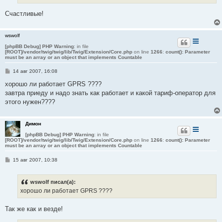
и
е
Счастливые!
wswolf
[phpBB Debug] PHP Warning
: in file
[ROOT]/vendor/twig/twig/lib/Twig/Extension/Core.php
on line
1266
:
count(): Parameter
must be an array or an object that implements Countable
С
14 авг 2007, 16:08
о
о
хорошо ли работает GPRS ????
б
завтра приеду и надо знать как работает и какой тариф-оператор для
щ
е
этого нужен????
н
и
е
Димон
[phpBB Debug] PHP Warning
: in file
[ROOT]/vendor/twig/twig/lib/Twig/Extension/Core.php
on line
1266
:
count(): Parameter
must be an array or an object that implements Countable
С
15 авг 2007, 10:38
о
о
б
wswolf писал(а):
щ
е
хорошо ли работает GPRS ????
н
и
е
Так же как и везде!