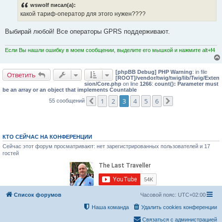
wswolf писал(а):
какой тариф-оператор для этого нужен????
Выбирай любой! Все операторы GPRS поддерживают.
Если Вы нашли ошибку в моем сообщении, выделите его мышкой и нажмите alt+f4
[phpBB Debug] PHP Warning
: in file
Ответить
[ROOT]/vendor/twig/twig/lib/Twig/Exten
sion/Core.php
on line
1266
:
count(): Parameter must
be an array or an object that implements Countable
1
2
3
4
5
6
55 сообщений
Пред.
След.
КТО СЕЙЧАС НА КОНФЕРЕНЦИИ
Сейчас этот форум просматривают: нет зарегистрированных пользователей и 17
гостей
Список форумов
Часовой пояс:
UTC+02:00
Наша команда
Удалить cookies конференции
Связаться с администрацией