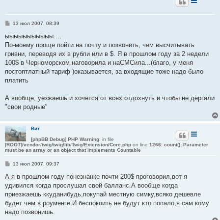
С
13 июл 2007, 08:39
о
о
ыыыыыыыыыыы....
б
По-моему проще пойти на почту и позвонить, чем высчитывать
щ
е
гривни, переводя их в рубли или в $. Я в прошлом году за 2 недели
н
100$ в Черноморском наговорила и наСМСила...(благо, у меня
и
е
постоптлатный тариф )оказывается, за входящие тоже надо было
платить
А вообще, уезжаешь и хочется от всех отдохнуть и чтобы не дёргали
"свои родные"
Вит
[phpBB Debug] PHP Warning
: in file
[ROOT]/vendor/twig/twig/lib/Twig/Extension/Core.php
on line
1266
:
count(): Parameter
must be an array or an object that implements Countable
С
13 июл 2007, 09:37
о
о
А я в прошлом году понезнанке почти 200$ проговорил,вот я
б
удивился когда прослушал свой балланс.А вообще когда
щ
е
приезжаешь ккуданибудь,покупай местную симку,всяко дешевле
н
будет чем в роуменге.И беспокоить не будут кто попало,я сам кому
и
е
надо позвонишь.