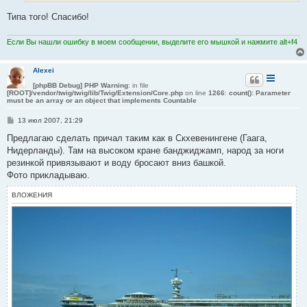
е
Типа того! Спасибо!
Если Вы нашли ошибку в моем сообщении, выделите его мышкой и нажмите alt+f4
Alexei
[phpBB Debug] PHP Warning
: in file
[ROOT]/vendor/twig/twig/lib/Twig/Extension/Core.php
on line
1266
:
count(): Parameter
must be an array or an object that implements Countable
С
13 июл 2007, 21:29
о
о
Предлагаю сделать причал таким как в Скхевенингене (Гаага,
б
Нидерланды). Там на высоком кране банджиджамп, народ за ноги
щ
е
резинкой привязывают и воду бросают вниз башкой.
н
Фото прикладываю.
и
е
ВЛОЖЕНИЯ