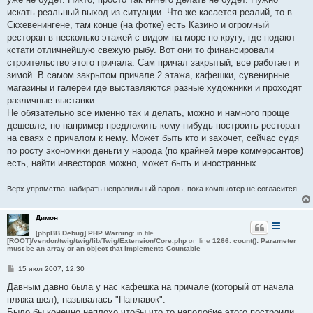
искать реальный выход из ситуации. Что же касается реалий, то в
Скхевенингене, там конце (на фотке) есть Казино и огромный
ресторан в несколько этажей с видом на море по кругу, где подают
кстати отличнейшую свежую рыбу. Вот они то финансировали
строительство этого причала. Сам причал закрытый, все работает и
зимой. В самом закрытом причале 2 этажа, кафешки, сувенирные
магазины и галереи где выставляются разные художники и проходят
различные выставки.
Не обязательно все именно так и делать, можно и намного проще
дешевле, но например предложить кому-нибудь построить ресторан
на сваях с причалом к нему. Может быть кто и захочет, сейчас судя
по росту экономики деньги у народа (по крайней мере коммерсантов)
есть, найти инвесторов можно, может быть и иностранных.
Верх упрямства: набирать неправильный пароль, пока компьютер не согласится.
Димон
[phpBB Debug] PHP Warning
: in file
[ROOT]/vendor/twig/twig/lib/Twig/Extension/Core.php
on line
1266
:
count(): Parameter
must be an array or an object that implements Countable
С
15 июл 2007, 12:30
о
о
Давным давно была у нас кафешка на причале (который от начала
б
пляжа шел), называлась "Паплавок".
щ
е
Было бы конечно неплохо чтобы что то наподобие этого построили.