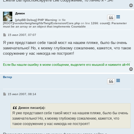
Ежели Вы проспонсируете сие сооружение, то лично я - ЗА!
Димон
[phpBB Debug] PHP Warning
: in file
[ROOT]/vendor/twig/twig/lib/Twig/Extension/Core.php
on line
1266
:
count(): Parameter
must be an array or an object that implements Countable
С
15 июл 2007, 07:07
о
о
Я уже представил себе такой мост на нашем пляже, было бы очень
б
замечательно! Но, к моему глубокому сожалению, кажется, что такое
щ
е
сооружение у нас никогда не построят!
н
и
е
Если Вы нашли ошибку в моем сообщении, выделите его мышкой и нажмите alt+f4
Ветер
С
15 июл 2007, 08:14
о
о
б
Димон писал(а):
щ
е
Я уже представил себе такой мост на нашем пляже, было бы очень
н
замечательно! Но, к моему глубокому сожалению, кажется, что
и
е
такое сооружение у нас никогда не построят!