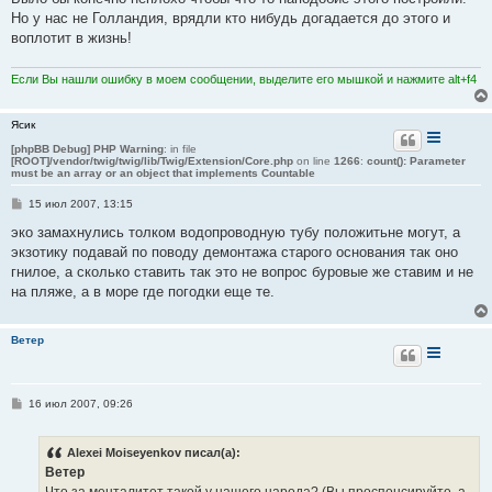
н
Но у нас не Голландия, врядли кто нибудь догадается до этого и
и
е
воплотит в жизнь!
Если Вы нашли ошибку в моем сообщении, выделите его мышкой и нажмите alt+f4
Ясик
[phpBB Debug] PHP Warning
: in file
[ROOT]/vendor/twig/twig/lib/Twig/Extension/Core.php
on line
1266
:
count(): Parameter
must be an array or an object that implements Countable
С
15 июл 2007, 13:15
о
о
эко замахнулись толком водопроводную тубу положитьне могут, а
б
экзотику подавай по поводу демонтажа старого основания так оно
щ
е
гнилое, а сколько ставить так это не вопрос буровые же ставим и не
н
на пляже, а в море где погодки еще те.
и
е
Ветер
С
16 июл 2007, 09:26
о
о
б
Alexei Moiseyenkov писал(а):
щ
е
Ветер
н
Что за менталитет такой у нашего народа? (Вы проспонсируйте, а