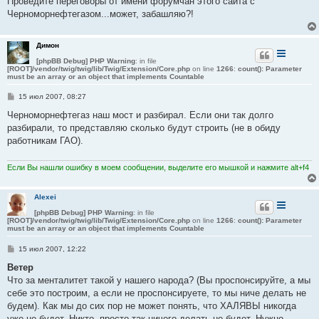
Проведите переговоры от имени форумчан этого сайта с
Черноморнефтегазом...может, забашляю?!
Димон
[phpBB Debug] PHP Warning
: in file
[ROOT]/vendor/twig/twig/lib/Twig/Extension/Core.php
on line
1266
:
count(): Parameter
must be an array or an object that implements Countable
С
15 июл 2007, 08:27
о
о
Черноморнефтегаз наш мост и разбирал. Если они так долго
б
разбирали, то представляю сколько будут строить (не в обиду
щ
е
работникам ГАО).
н
и
е
Если Вы нашли ошибку в моем сообщении, выделите его мышкой и нажмите alt+f4
Alexei
[phpBB Debug] PHP Warning
: in file
[ROOT]/vendor/twig/twig/lib/Twig/Extension/Core.php
on line
1266
:
count(): Parameter
must be an array or an object that implements Countable
С
15 июл 2007, 12:22
о
о
Ветер
б
Что за менталитет такой у нашего народа? (Вы проспонсируйте, а мы
щ
е
себе это построим, а если не проспонсируете, то мы ниче делать не
н
будем). Как мы до сих пор не может понять, что ХАЛЯВЫ никогда
и
е
уже не будет. Никто, просто так ничего делать не будет. Нужно