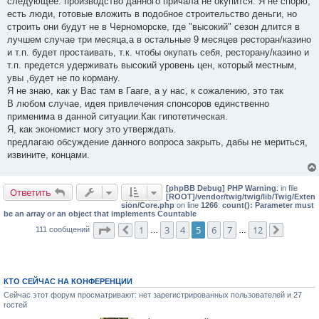
следующее: производство данного причала не окупится. Я не спорю,
есть люди, готовые вложить в подобное строительство деньги, но
строить они будут не в Черноморске, где "высокий" сезон длится в
лучшем случае три месяца,а в остальные 9 месяцев ресторан/казино
и т.п. будет простаивать, т.к. чтобы окупать себя, ресторану/казино и
т.п. предется удерживать высокий уровень цен, который местным,
увы ,будет не по корману.
Я не знаю, как у Вас там в Гааге, а у нас, к сожалению, это так
В любом случае, идея привлечения спонсоров единственно
применима в данной ситуации.Как гипотетическая.
Я, как экономист могу это утверждать.
предлагаю обсуждение данного вопроса закрыть, дабы не мериться,
извините, концами.
[phpBB Debug] PHP Warning
: in file
Ответить
[ROOT]/vendor/twig/twig/lib/Twig/Exten
sion/Core.php
on line
1266
:
count(): Parameter must
be an array or an object that implements Countable
Страница
5
из
12
1
3
4
5
6
7
12
111 сообщений
Пред.
…
…
След.
КТО СЕЙЧАС НА КОНФЕРЕНЦИИ
Сейчас этот форум просматривают: нет зарегистрированных пользователей и 27
гостей