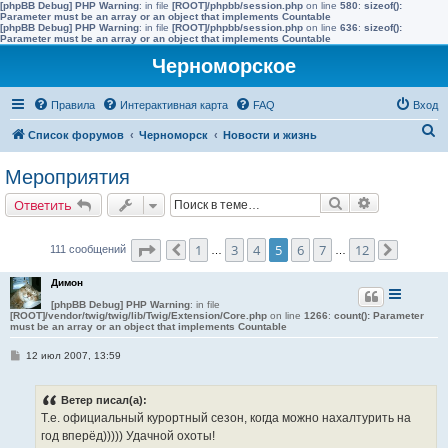
[phpBB Debug] PHP Warning
: in file
[ROOT]/phpbb/session.php
on line
580
:
sizeof():
Parameter must be an array or an object that implements Countable
[phpBB Debug] PHP Warning
: in file
[ROOT]/phpbb/session.php
on line
636
:
sizeof():
Parameter must be an array or an object that implements Countable
Черноморское
Правила
Интерактивная карта
FAQ
Вход
П
Список форумов
Черноморск
Новости и жизнь
о
Мероприятия
и
Поиск
Расширенн
Ответить
с
к
Страница
5
из
12
1
3
4
5
6
7
12
111 сообщений
Пред.
…
…
След.
Димон
[phpBB Debug] PHP Warning
: in file
[ROOT]/vendor/twig/twig/lib/Twig/Extension/Core.php
on line
1266
:
count(): Parameter
must be an array or an object that implements Countable
С
12 июл 2007, 13:59
о
о
б
Ветер писал(а):
щ
е
Т.е. официальный курортный сезон, когда можно нахалтурить на
н
год вперёд))))) Удачной охоты!
и