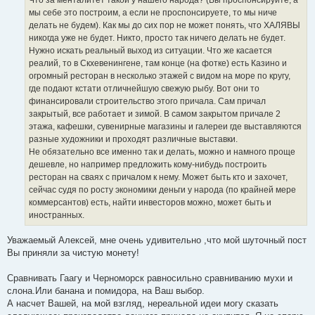
и
е
мы себе это построим, а если не проспонсируете, то мы ниче
делать не будем). Как мы до сих пор не может понять, что ХАЛЯВЫ
никогда уже не будет. Никто, просто так ничего делать не будет.
Нужно искать реальный выход из ситуации. Что же касается
реалий, то в Скхевенингене, там конце (на фотке) есть Казино и
огромный ресторан в несколько этажей с видом на море по кругу,
где подают кстати отличнейшую свежую рыбу. Вот они то
финансировали строительство этого причала. Сам причал
закрытый, все работает и зимой. В самом закрытом причале 2
этажа, кафешки, сувенирные магазины и галереи где выставляются
разные художники и проходят различные выставки.
Не обязательно все именно так и делать, можно и намного проще
дешевле, но например предложить кому-нибудь построить
ресторан на сваях с причалом к нему. Может быть кто и захочет,
сейчас судя по росту экономики деньги у народа (по крайней мере
коммерсантов) есть, найти инвесторов можно, может быть и
иностранных.
Уважаемый Алексей, мне очень удивительно ,что мой шуточный пост
Вы приняли за чистую монету!
Сравнивать Гаагу и Черноморск равносильно сравниванию мухи и
слона.Или банана и помидора, на Ваш выбор.
А насчет Вашей, на мой взгляд, нереальной идеи могу сказать