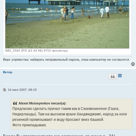
IMG_2594.JPG (41.44 КБ) 9702 просмотра
Верх упрямства: набирать неправильный пароль, пока компьютер не согласится.
Ветер
С
14 июл 2007, 08:15
о
о
б
Alexei Moiseyenkov писал(а):
щ
е
Предлагаю сделать причал таким как в Скхевенингене (Гаага,
н
Нидерланды). Там на высоком кране банджиджамп, народ за ноги
и
е
резинкой привязывают и воду бросают вниз башкой.
Фото прикладываю.