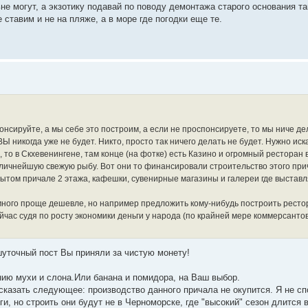
е могут, а экзотику подавай по поводу демонтажа старого основания та
е ставим и не на пляже, а в море где погодки еще те.
онсируйте, а мы себе это построим, а если не проспонсируете, то мы ниче де
Ы никогда уже не будет. Никто, просто так ничего делать не будет. Нужно иск
 то в Скхевенингене, там конце (на фотке) есть Казино и огромный ресторан 
 отличнейшую свежую рыбу. Вот они то финансировали строительство этого при
рытом причале 2 этажа, кафешки, сувенирные магазины и галереи где выстав
амного проще дешевле, но например предложить кому-нибудь построить ресто
ейчас судя по росту экономики деньги у народа (по крайней мере коммерсантов
шуточный пост Вы приняли за чистую монету!
нию мухи и слона.Или банана и помидора, на Ваш выбор.
сказать следующее: производство данного причала не окупится. Я не сп
и, но строить они будут не в Черноморске, где "высокий" сезон длится