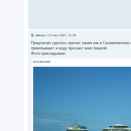
С
Alexei
»
13 июл 2007, 21:29
о
о
Предлагаю сделать причал таким как в Скхевенингене 
б
привязывают и воду бросают вниз башкой.
щ
е
Фото прикладываю.
н
и
ВЛОЖЕНИЯ
е