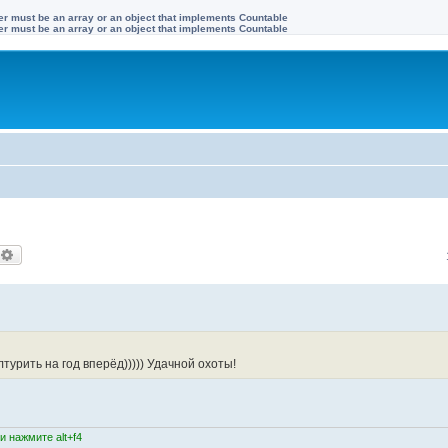
ter must be an array or an object that implements Countable
ter must be an array or an object that implements Countable
оиск
Расширенный поиск
турить на год вперёд))))) Удачной охоты!
 нажмите alt+f4