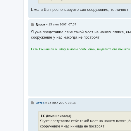
Ежели Вы проспонсируете сие сооружение, то лично я 
С
Димон
»
15 июл 2007, 07:07
о
о
Я уже представил себе такой мост на нашем пляже, бы
б
сооружение у нас никогда не построят!
щ
е
н
и
Если Вы нашли ошибку в моем сообщении, выделите его мышкой и
е
С
Ветер
»
15 июл 2007, 08:14
о
о
б
Димон писал(а):
щ
е
Я уже представил себе такой мост на нашем пляже, б
н
сооружение у нас никогда не построят!
и
е