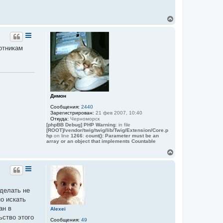
а
н
к
а
т
В
ч
н
е
а
а
р
л
я
н
у
и
н
у
отникам
ф
т
о
ь
р
с
м
я
а
к
ц
и
н
я
а
Димон
п
ч
о
Сообщения:
2440
а
л
Зарегистрирован:
21 фев 2007, 10:40
л
ь
Откуда:
Черноморск
у
з
[phpBB Debug] PHP Warning
: in file
о
[ROOT]/vendor/twig/twig/lib/Twig/Extension/Core.p
в
hp
on line
1266
:
count(): Parameter must be an
а
array or an object that implements Countable
т
В
е
е
л
я
р
В
н
е
у
т
т
е
 делать не
ь
р
но искать
с
я
ан в
Alexei
к
ьство этого
Сообщения:
49
н