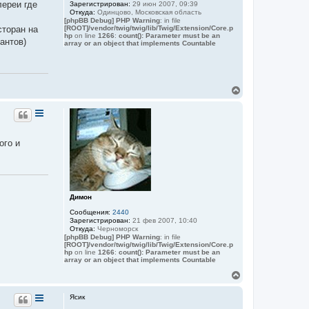
лереи где
Зарегистрирован:
29 июн 2007, 09:39
а
Откуда:
Одинцово, Московская область
ч
[phpBB Debug] PHP Warning
: in file
а
[ROOT]/vendor/twig/twig/lib/Twig/Extension/Core.p
сторан на
hp
on line
1266
:
count(): Parameter must be an
л
антов)
array or an object that implements Countable
у
В
е
р
н
у
т
ого и
ь
с
я
к
н
а
Димон
ч
Сообщения:
2440
а
Зарегистрирован:
21 фев 2007, 10:40
л
Откуда:
Черноморск
у
[phpBB Debug] PHP Warning
: in file
[ROOT]/vendor/twig/twig/lib/Twig/Extension/Core.p
hp
on line
1266
:
count(): Parameter must be an
array or an object that implements Countable
В
е
р
Ясик
н