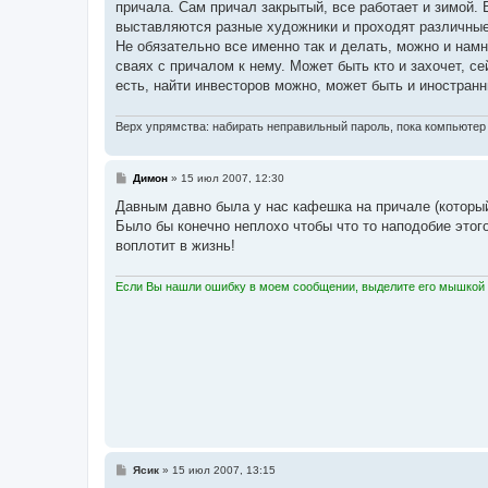
причала. Сам причал закрытый, все работает и зимой.
выставляются разные художники и проходят различные
Не обязательно все именно так и делать, можно и нам
сваях с причалом к нему. Может быть кто и захочет, с
есть, найти инвесторов можно, может быть и иностранн
Верх упрямства: набирать неправильный пароль, пока компьютер 
С
Димон
»
15 июл 2007, 12:30
о
о
Давным давно была у нас кафешка на причале (который
б
Было бы конечно неплохо чтобы что то наподобие этого
щ
е
воплотит в жизнь!
н
и
е
Если Вы нашли ошибку в моем сообщении, выделите его мышкой и
С
Ясик
»
15 июл 2007, 13:15
о