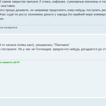
 В самом закрытом причале 2 этажа, кафешки, сувенирные магазины и га
 выставки.
ного проще дешевле, но например предложить кому-нибудь построить ре
ейчас судя по росту экономики деньги у народа (по крайней мере коммерс
ых.
не согласится.
 от начала пляжа шел), называлась "Паплавок".
 построили. Но у нас не Голландия, врядли кто нибудь догадается до эт
 нажмите alt+f4