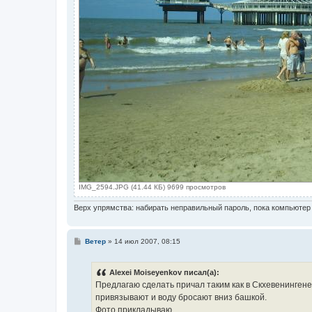
IMG_2594.JPG (41.44 КБ) 9699 просмотров
Верх упрямства: набирать неправильный пароль, пока компьютер 
С
Ветер
»
14 июл 2007, 08:15
о
о
б
Alexei Moiseyenkov писал(а):
щ
е
Предлагаю сделать причал таким как в Скхевенингене
н
привязывают и воду бросают вниз башкой.
и
е
Фото прикладываю.