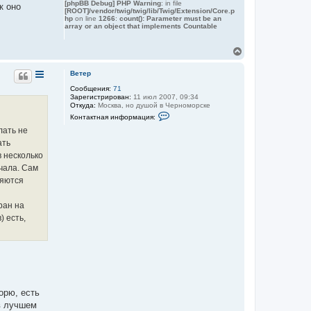
[phpBB Debug] PHP Warning
: in file
у
к оно
[ROOT]/vendor/twig/twig/lib/Twig/Extension/Core.p
т
hp
on line
1266
:
count(): Parameter must be an
ь
array or an object that implements Countable
с
я
В
к
е
н
р
а
Ветер
н
ч
Сообщения:
71
у
а
Зарегистрирован:
11 июл 2007, 09:34
т
л
Откуда:
Москва, но душой в Черноморске
ь
у
К
Контактная информация:
с
о
я
лать не
н
к
т
ать
а
н
в несколько
к
а
т
ч
чала. Сам
н
а
ляются
а
л
я
у
и
ран на
н
ф
) есть,
о
р
м
а
ц
и
я
п
о
орю, есть
л
 в лучшем
ь