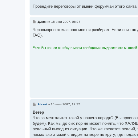
Проведите переговоры от имени форумчан этого сайта
С
Димон
»
15 июл 2007, 08:27
о
о
Черноморнефтегаз наш мост и разбирал. Если они так 
б
ГАО).
щ
е
н
и
Если Вы нашли ошибку в моем сообщении, выделите его мышкой и
е
С
Alexei
»
15 июл 2007, 12:22
о
о
Ветер
б
Что за менталитет такой у нашего народа? (Вы проспон
щ
е
будем). Как мы до сих пор не может понять, что ХАЛЯВ
н
реальный выход из ситуации. Что же касается реалий, т
и
е
несколько этажей с видом на море по кругу, где пода