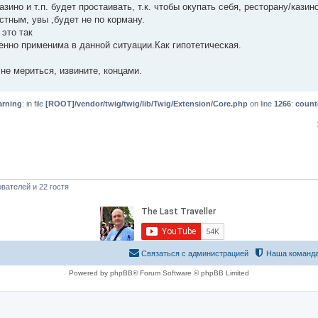
ино и т.п. будет простаивать, т.к. чтобы окупать себя, ресторану/казино 
стным, увы ,будет не по корману.
 это так
нно применима в данной ситуации.Как гипотетическая.
не мериться, извините, концами.
rning
: in file
[ROOT]/vendor/twig/twig/lib/Twig/Extension/Core.php
on line
1266
:
count
вателей и 22 гостя
Связаться с администрацией
Наша команд
Powered by phpBB® Forum Software © phpBB Limited