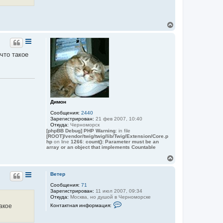
а
н
к
а
т
ч
н
а
В
а
л
я
е
у
и
р
н
н
ф
у
что такое
о
т
р
ь
м
а
с
ц
я
и
к
я
н
п
а
Димон
о
ч
л
Сообщения:
2440
ь
а
Зарегистрирован:
21 фев 2007, 10:40
з
л
Откуда:
Черноморск
о
у
[phpBB Debug] PHP Warning
: in file
в
[ROOT]/vendor/twig/twig/lib/Twig/Extension/Core.p
а
hp
on line
1266
:
count(): Parameter must be an
т
array or an object that implements Countable
е
л
В
я
е
В
р
е
Ветер
н
т
Сообщения:
71
у
е
Зарегистрирован:
11 июл 2007, 09:34
р
т
Откуда:
Москва, но душой в Черноморске
ь
К
акое
Контактная информация:
с
о
я
н
к
т