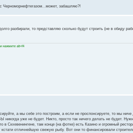
 с Черноморнефтегазом...может, забашляю?!
долго разбирали, то представляю сколько будут строить (не в обиду раб
 нажмите alt+f4
сируйте, а мы себе это построим, а если не проспонсируете, то мы ниче
Ы никогда уже не будет. Никто, просто так ничего делать не будет. Нуж
о в Скхевенингене, там конце (на фотке) есть Казино и огромный рестор
ют кстати отличнейшую свежую рыбу. Вот они то финансировали строител