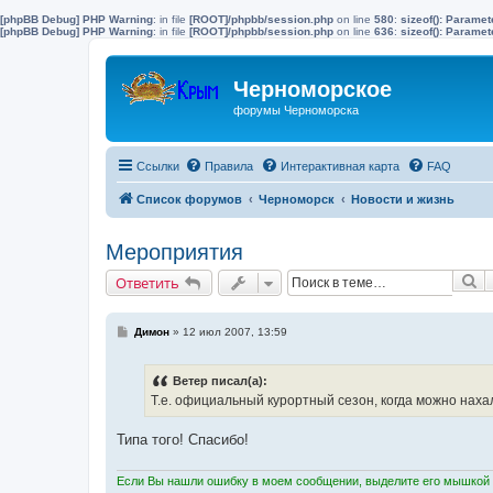
[phpBB Debug] PHP Warning
: in file
[ROOT]/phpbb/session.php
on line
580
:
sizeof(): Parame
[phpBB Debug] PHP Warning
: in file
[ROOT]/phpbb/session.php
on line
636
:
sizeof(): Parame
Черноморское
форумы Черноморска
Ссылки
Правила
Интерактивная карта
FAQ
Список форумов
Черноморск
Новости и жизнь
Мероприятия
П
Ответить
С
Димон
»
12 июл 2007, 13:59
о
о
б
Ветер писал(а):
щ
е
Т.е. официальный курортный сезон, когда можно нахал
н
и
е
Типа того! Спасибо!
Если Вы нашли ошибку в моем сообщении, выделите его мышкой и