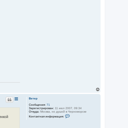
В
е
р
Ветер
н
Сообщения:
71
у
Зарегистрирован:
11 июл 2007, 09:34
т
Откуда:
Москва, но душой в Черноморске
ь
К
инкой
Контактная информация:
с
о
я
н
к
т