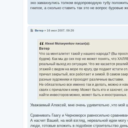
о
эко замахнулись толком водопроводную тубу положитьн
б
гнилое, а сколько ставить так это не вопрос буровые ж
щ
е
н
и
е
С
Ветер
»
16 июл 2007, 09:26
о
о
б
Alexei Moiseyenkov писал(а):
щ
е
Ветер
н
Что за менталитет такой у нашего народа? (Вы просп
и
е
будем). Как мы до сих пор не может понять, что ХАЛЯВ
реальный выход из ситуации. Что же касается реалий,
этажей с видом на море по кругу, где подают кстати
причал закрытый, все работает и зимой. В самом зак
разные художники и проходят различные выставки.
Не обязательно все именно так и делать, можно и н
сваях с причалом к нему. Может быть кто и захочет, с
найти инвесторов можно, может быть и иностранных.
Уважаемый Алексей, мне очень удивительно ,что мой 
Сравнивать Гаагу и Черноморск равносильно сравнива
А насчет Вашей, на мой взгляд, нереальной идеи могу 
люди, готовые вложить в подобное строительство деньг