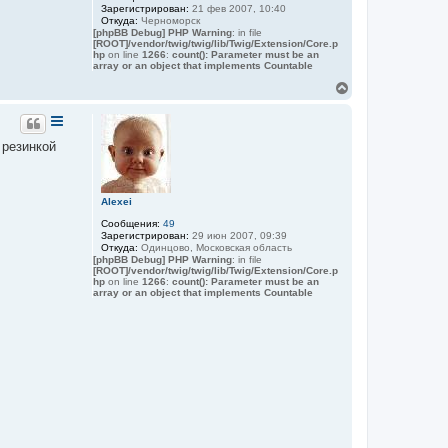
Зарегистрирован:
21 фев 2007, 10:40
Откуда:
Черноморск
[phpBB Debug] PHP Warning
: in file
[ROOT]/vendor/twig/twig/lib/Twig/Extension/Core.p
hp
on line
1266
:
count(): Parameter must be an
array or an object that implements Countable
В
е
р
н
у
 резинкой
т
ь
с
я
Alexei
к
Сообщения:
49
н
Зарегистрирован:
29 июн 2007, 09:39
а
Откуда:
Одинцово, Московская область
ч
[phpBB Debug] PHP Warning
: in file
а
[ROOT]/vendor/twig/twig/lib/Twig/Extension/Core.p
hp
on line
1266
:
count(): Parameter must be an
л
array or an object that implements Countable
у