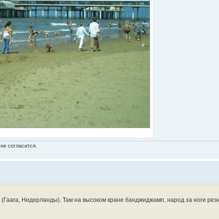
не согласится.
 (Гаага, Нидерланды). Там на высоком кране банджиджамп, народ за ноги рез