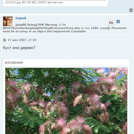
1111111.jpg (81.99 КБ) 10843 просмотра
Сергей
[phpBB Debug] PHP Warning
: in file
[ROOT]/vendor/twig/twig/lib/Twig/Extension/Core.php
on line
1266
:
count(): Parameter
must be an array or an object that implements Countable
С
17 июл 2007, 17:16
о
о
Куст или дерево?
б
щ
е
н
ВЛОЖЕНИЯ
и
е