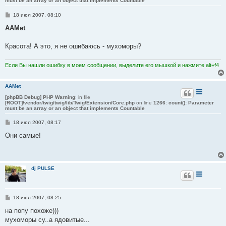
must be an array or an object that implements Countable
С
18 июл 2007, 08:10
о
о
AAMet
б
щ
е
Красота! А это, я не ошибаюсь - мухоморы?
н
и
е
Если Вы нашли ошибку в моем сообщении, выделите его мышкой и нажмите alt+f4
AAMet
[phpBB Debug] PHP Warning
: in file
[ROOT]/vendor/twig/twig/lib/Twig/Extension/Core.php
on line
1266
:
count(): Parameter
must be an array or an object that implements Countable
С
18 июл 2007, 08:17
о
о
Они самые!
б
щ
е
н
и
dj PULSE
е
С
18 июл 2007, 08:25
о
о
на попу похоже)))
б
мухоморы су..а ядовитые...
щ