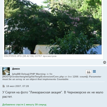
DSCF0503.JPG (38.42 КБ) 10767 просмотров
Димон
[phpBB Debug] PHP Warning
: in file
[ROOT]/vendor/twig/twig/lib/Twig/Extension/Core.php
on line
1266
:
count(): Parameter
must be an array or an object that implements Countable
С
18 июл 2007, 07:28
о
о
У Сергея на фото "Линкаранская акация". В Черноморске их не мало
б
растет.
щ
е
н
Добавлено спустя 1 минуту 39 секунд:
и