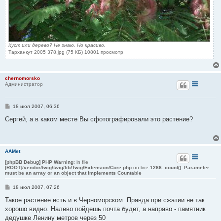
Куст или дерево? Не знаю. Но красиво.
Тарханкут 2005 378.jpg (75 КБ) 10801 просмотр
chernomorsko
Администратор
С
18 июл 2007, 06:36
о
о
Сергей, а в каком месте Вы сфотографировали это растение?
б
щ
е
н
и
AAMet
е
[phpBB Debug] PHP Warning
: in file
[ROOT]/vendor/twig/twig/lib/Twig/Extension/Core.php
on line
1266
:
count(): Parameter
must be an array or an object that implements Countable
С
18 июл 2007, 07:26
о
о
Такое растение есть и в Черноморском. Правда при сжатии не так
б
хорошо видно. Налево пойдешь почта будет, а направо - памятник
щ
е
дедушке Ленину метров через 50