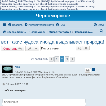
[phpBB Debug] PHP Warning
: in file
[ROOT]/phpbb/session.php
on line
580
:
sizeof():
Parameter must be an array or an object that implements Countable
[phpBB Debug] PHP Warning
: in file
[ROOT]/phpbb/session.php
on line
636
:
sizeof():
Parameter must be an array or an object that implements Countable
Черноморское
Правила
Интерактивная карта
FAQ
Вход
П
Список форумов
Черноморск
Живая география
Флора и фауна полуострова Тарханкут
о
вот такие чудеса иногда выделывает природа!
и
Поиск
Расширенн
Ответить
с
к
1
2
3
27 сообщений
Пред.
След.
Niks
[phpBB Debug] PHP Warning
: in file
[ROOT]/vendor/twig/twig/lib/Twig/Extension/Core.php
on line
1266
:
count(): Parameter
must be an array or an object that implements Countable
С
16 июл 2007, 18:11
о
о
Любовь наверно
б
щ
е
н
ВЛОЖЕНИЯ
и