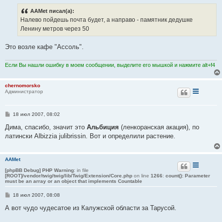
е
AAMet писал(а):
Налево пойдешь почта будет, а направо - памятник дедушке
Ленину метров через 50
Это возле кафе "Ассоль".
Если Вы нашли ошибку в моем сообщении, выделите его мышкой и нажмите alt+f4
chernomorsko
Администратор
С
18 июл 2007, 08:02
о
о
Дима, спасибо, значит это
Альбиция
(ленкоранская акация), по
б
латински Albizzia julibrissin. Вот и определили растение.
щ
е
н
и
AAMet
е
[phpBB Debug] PHP Warning
: in file
[ROOT]/vendor/twig/twig/lib/Twig/Extension/Core.php
on line
1266
:
count(): Parameter
must be an array or an object that implements Countable
С
18 июл 2007, 08:08
о
о
А вот чудо чудесатое из Калужской области за Тарусой.
б
щ