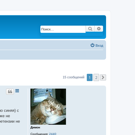
Поиск
Расширенный по
Вход
1
2
15 сообщений
След.
о синяя) с
аже не
ретензии не
Димон
Сообщения:
2440