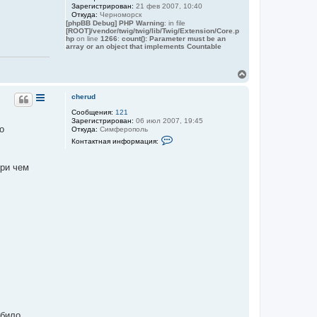
Зарегистрирован:
21 фев 2007, 10:40
Откуда:
Черноморск
[phpBB Debug] PHP Warning
: in file
[ROOT]/vendor/twig/twig/lib/Twig/Extension/Core.p
hp
on line
1266
:
count(): Parameter must be an
array or an object that implements Countable
В
е
р
cherud
н
Сообщения:
121
у
Зарегистрирован:
06 июл 2007, 19:45
т
о
Откуда:
Симферополь
ь
К
Контактная информация:
с
о
я
н
к
т
при чем
а
н
к
а
т
ч
н
а
а
л
я
у
и
н
ф
о
р
м
а
ц
и
я
п
убило
о