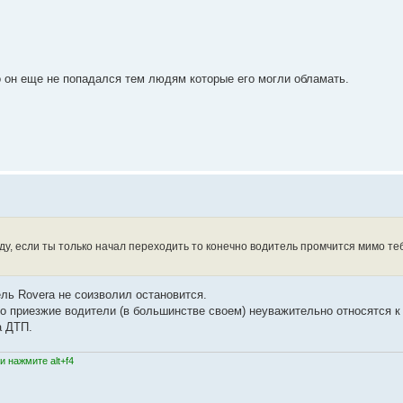
о он еще не попадался тем людям которые его могли обламать.
оду, если ты только начал переходить то конечно водитель промчится мимо теб
ель Rovera не соизволил остановится.
то приезжие водители (в большинстве своем) неуважительно относятся к
а ДТП.
 нажмите alt+f4