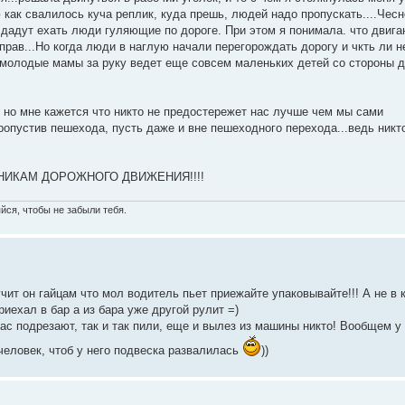
ю как свалилось куча реплик, куда прешь, людей надо пропускать....Чесн
е дадут ехать люди гуляющие по дороге. При этом я понимала. что двига
 прав...Но когда люди в наглую начали перегорождать дорогу и чкть ли н
т молодые мамы за руку ведет еще совсем маленьких детей со стороны д
, но мне кажется что никто не предостережет нас лучше чем мы сами
пропустив пешехода, пусть даже и вне пешеходного перехода...ведь никто
НИКАМ ДОРОЖНОГО ДВИЖЕНИЯ!!!!
йся, чтобы не забыли тебя.
чит он гайцам что мол водитель пьет приежайте упаковывайте!!! А не в 
иехал в бар а из бара уже другой рулит =)
нас подрезают, так и так пили, еще и вылез из машины никто! Вообщем у
 человек, чтоб у него подвеска развалилась
))