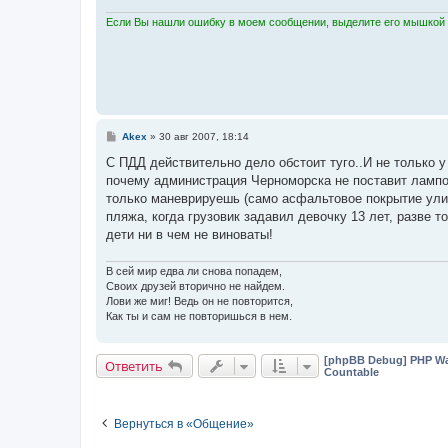
Если Вы нашли ошибку в моем сообщении, выделите его мышкой и
С
Akex
»
30 авг 2007, 18:14
о
о
С ПДД действительно дело обстоит туго..И не только 
б
почему администрация Черноморска не поставит лампо
щ
е
только маневрируешь (само асфальтовое покрытие ули
н
пляжа, когда грузовик задавил девочку 13 лет, разве 
и
е
дети ни в чем не виноваты!
В сей мир едва ли снова попадем,
Своих друзей вторично не найдем.
Лови же миг! Ведь он не повторится,
Как ты и сам не повторишься в нем.
[phpBB Debug] PHP Wa
Ответить
Countable
Вернуться в «Общение»