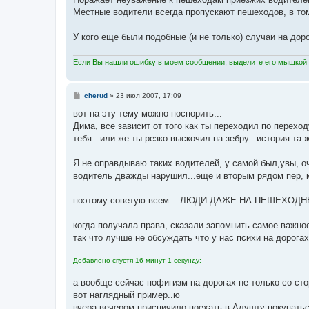
Местные водители всегда пропускают пешеходов, в том 
У кого еще были подобные (и не только) случаи на доро
Если Вы нашли ошибку в моем сообщении, выделите его мышкой и
С
cherud
»
23 июл 2007, 17:09
о
о
вот на эту тему можно поспорить...
б
Дима, все зависит от того как ты переходил по перехо
щ
е
тебя...или же ты резко выскочил на зебру...история та 
н
и
е
Я не оправдываю таких водителей, у самой был,увы, о
водитель дважды нарушил...еще и вторым рядом пер, к
поэтому советую всем ...ЛЮДИ ДАЖЕ НА ПЕШЕХО
когда получала права, сказали запомнить самое важно
так что лучше не обсуждать что у нас психи на дорога
Добавлено спустя 16 минут 1 секунду:
а вообще сейчас пофигизм на дорогах не только со сто
вот наглядный пример..ю
вчера вечером приспичило поехать в Алушту покупаться