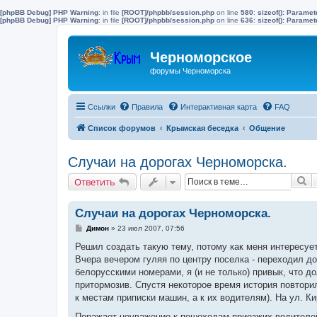
[phpBB Debug] PHP Warning
: in file
[ROOT]/phpbb/session.php
on line
580
:
sizeof(): Parame
[phpBB Debug] PHP Warning
: in file
[ROOT]/phpbb/session.php
on line
636
:
sizeof(): Parame
Черноморское
форумы Черноморска
Ссылки
Правила
Интерактивная карта
FAQ
Список форумов
Крымская беседка
Общение
Случаи на дорогах Черноморска.
П
Ответить
Случаи на дорогах Черноморска.
С
Димон
»
23 июл 2007, 07:56
о
о
Решил создать такую тему, потому как меня интересуе
б
Вчера вечером гуляя по центру поселка - переходил до
щ
е
белорусскими номерами, я (и не только) привык, что 
н
притормозив. Спустя некоторое время история повтори
и
е
к местам приписки машин, а к их водителям). На ул. К
Поражает неуважение к пешеходам приезжих водителей.