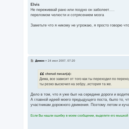
о
о
Elvis
б
Не переживвай рано или поздно он заболеет.....
щ
е
переломом челюсти и сотрясением мозга
н
и
е
Заметьте что я никому не угрожаю, я просто говорю чт
С
Димон
»
24 июл 2007, 07:20
о
о
б
cherud писал(а):
щ
е
Дима, все зависит от того как ты переходил по перех
н
ты резко выскочил на зебру...история та же.
и
е
Дело в том, что я уже был на середине дороги и водит
А главной идеей моего предыдущего поста, было то, ч
участникам дорожного движения. Поэтому летом и куч
Если Вы нашли ошибку в моем сообщении, выделите его мышкой и