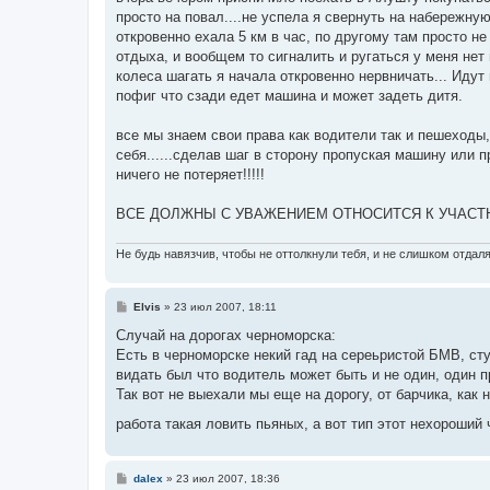
просто на повал....не успела я свернуть на набережну
откровенно ехала 5 км в час, по другому там просто н
отдыха, и вообщем то сигналить и ругаться у меня нет
колеса шагать я начала откровенно нервничать... Иду
пофиг что сзади едет машина и может задеть дитя.
все мы знаем свои права как водители так и пешеходы
себя......сделав шаг в сторону пропуская машину или 
ничего не потеряет!!!!!
ВСЕ ДОЛЖНЫ С УВАЖЕНИЕМ ОТНОСИТСЯ К УЧАСТ
Не будь навязчив, чтобы не оттолкнули тебя, и не слишком отдаля
С
Elvis
»
23 июл 2007, 18:11
о
о
Случай на дорогах черноморска:
б
Есть в черноморске некий гад на сереьристой БМВ, сту
щ
е
видать был что водитель может быть и не один, один пр
н
Так вот не выехали мы еще на дорогу, от барчика, как 
и
е
работа такая ловить пьяных, а вот тип этот нехороший
С
dalex
»
23 июл 2007, 18:36