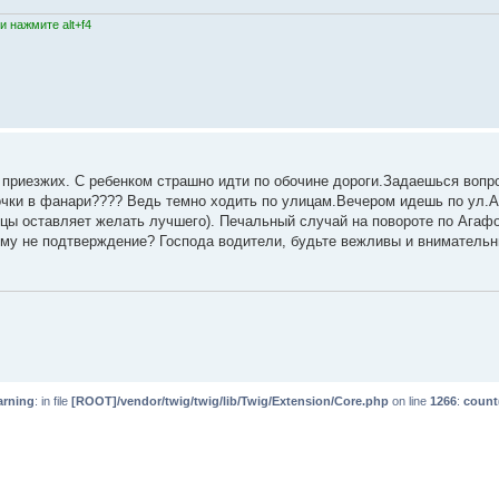
 нажмите alt+f4
у приезжих. С ребенком страшно идти по обочине дороги.Задаешься вопр
чки в фанари???? Ведь темно ходить по улицам.Вечером идешь по ул.
цы оставляет желать лучшего). Печальный случай на повороте по Агаф
тому не подтверждение? Господа водители, будьте вежливы и внимательн
rning
: in file
[ROOT]/vendor/twig/twig/lib/Twig/Extension/Core.php
on line
1266
:
count