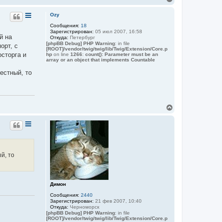
о
е
в
р
а
Ozy
т
н
е
Сообщения:
18
у
л
Зарегистрирован:
05 июл 2007, 16:58
т
я
й на
Откуда:
Петербург
ь
d
[phpBB Debug] PHP Warning
: in file
орт, с
с
a
[ROOT]/vendor/twig/twig/lib/Twig/Extension/Core.p
я
l
осторга и
hp
on line
1266
:
count(): Parameter must be an
array or an object that implements Countable
e
к
x
н
естный, то
а
ч
а
л
у
В
е
р
н
у
т
ь
й, то
с
я
к
н
а
Димон
ч
Сообщения:
2440
а
Зарегистрирован:
21 фев 2007, 10:40
л
Откуда:
Черноморск
у
[phpBB Debug] PHP Warning
: in file
[ROOT]/vendor/twig/twig/lib/Twig/Extension/Core.p