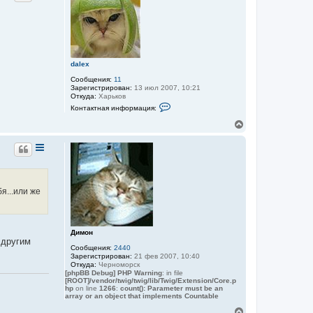
у
у
т
ь
с
я
к
dalex
н
а
Сообщения:
11
ч
Зарегистрирован:
13 июл 2007, 10:21
а
Откуда:
Харьков
К
л
Контактная информация:
о
у
н
В
т
е
а
р
к
н
т
у
н
а
т
я
ь
и
я...или же
с
н
я
ф
к
о
н
р
м
а
Димон
а
ч
 другим
ц
Сообщения:
2440
а
и
Зарегистрирован:
21 фев 2007, 10:40
л
я
Откуда:
Черноморск
у
п
[phpBB Debug] PHP Warning
: in file
о
[ROOT]/vendor/twig/twig/lib/Twig/Extension/Core.p
hp
on line
1266
:
count(): Parameter must be an
л
array or an object that implements Countable
ь
з
В