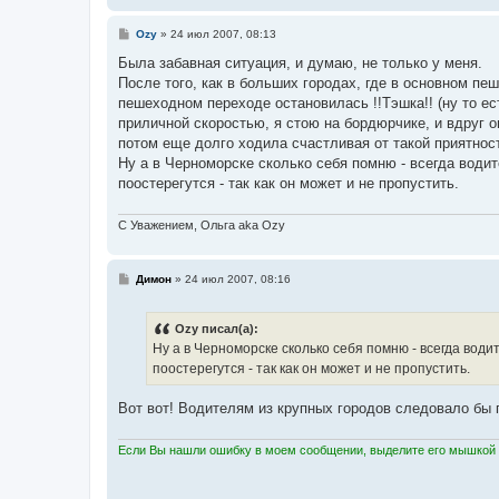
С
Ozy
»
24 июл 2007, 08:13
о
о
Была забавная ситуация, и думаю, не только у меня.
б
После того, как в больших городах, где в основном пе
щ
е
пешеходном переходе остановилась !!Тэшка!! (ну то ест
н
приличной скоростью, я стою на бордюрчике, и вдруг 
и
е
потом еще долго ходила счастливая от такой приятнос
Ну а в Черноморске сколько себя помню - всегда водит
поостерегутся - так как он может и не пропустить.
С Уважением, Ольга aka Ozy
С
Димон
»
24 июл 2007, 08:16
о
о
б
Ozy писал(а):
щ
е
Ну а в Черноморске сколько себя помню - всегда води
н
поостерегутся - так как он может и не пропустить.
и
е
Вот вот! Водителям из крупных городов следовало бы 
Если Вы нашли ошибку в моем сообщении, выделите его мышкой и