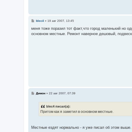
С
blec4
»
19 авг 2007, 13:45
о
о
меня тоже поразил тот факт,что город маленький но о
б
основном местные. Ремонт наверное дешовый, подвеск
щ
е
н
и
е
С
Димон
»
22 авг 2007, 07:39
о
о
б
blec4 писал(а):
щ
е
Притом как я заметил в основном местные.
н
и
е
Местные ездят нормально - я уже писал об этом выше.