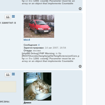
hp
on line
1266
:
count(): Parameter must be an
array or an object that implements Countable
В
е
р
н
у
я заметил в
т
ь
с
я
к
blec4
н
а
Сообщения:
4
ч
Зарегистрирован:
14 авг 2007, 16:54
Откуда:
москва
а
[phpBB Debug] PHP Warning
: in file
л
[ROOT]/vendor/twig/twig/lib/Twig/Extension/Core.p
у
hp
on line
1266
:
count(): Parameter must be an
array or an object that implements Countable
В
е
р
н
у
т
ь
с
я
к
н
писаны.
а
Димон