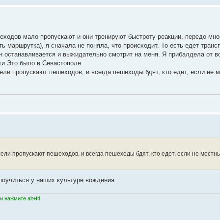
шеходов мало пропускают и они тренируют быстроту реакции, передо мно
ь маршрутка), я сначала не поняла, что происходит. То есть едет трансп
он останавливается и выжидательно смотрит на меня. Я прибалдела от в
ти Это было в Севастополе.
ели пропускают пешеходов, и всегда пешеходы бдят, кто едет, если не м
тели пропускают пешеходов, и всегда пешеходы бдят, кто едет, если не местны
поучиться у наших культуре вождения.
 нажмите alt+f4