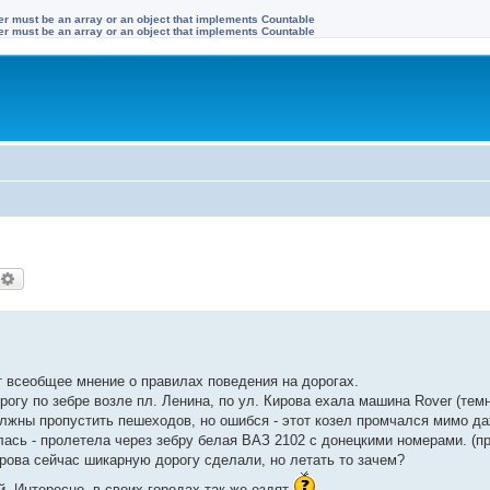
ter must be an array or an object that implements Countable
ter must be an array or an object that implements Countable
оиск
Расширенный поиск
т всеобщее мнение о правилах поведения на дорогах.
рогу по зебре возле пл. Ленина, по ул. Кирова ехала машина Rover (темн
должны пропустить пешеходов, но ошибся - этот козел промчался мимо д
лась - пролетела через зебру белая ВАЗ 2102 с донецкими номерами. (п
ирова сейчас шикарную дорогу сделали, но летать то зачем?
 Интересно, в своих городах так же ездят