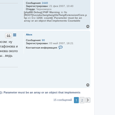
ч
Сообщения:
2440
а
Зарегистрирован:
21 фев 2007, 10:40
л
Откуда:
Черноморск
у
[phpBB Debug] PHP Warning
: in file
[ROOT]/vendor/twig/twig/lib/Twig/Extension/Core.p
hp
on line
1266
:
count(): Parameter must be an
array or an object that implements Countable
В
е
р
Akex
н
Сообщения:
90
у
осом: ну
Зарегистрирован:
03 май 2007, 18:21
т
Агафонова и
К
ь
Контактная информация:
о
онова около
с
н
я
ы...ведь
т
к
а
к
н
т
а
н
ч
а
а
я
л
и
у
н
ф
В
о
е
р
р
м
(): Parameter must be an array or an object that implements
н
а
ц
у
1
2
15 сообщений
След.
и
т
я
ь
п
с
о
я
л