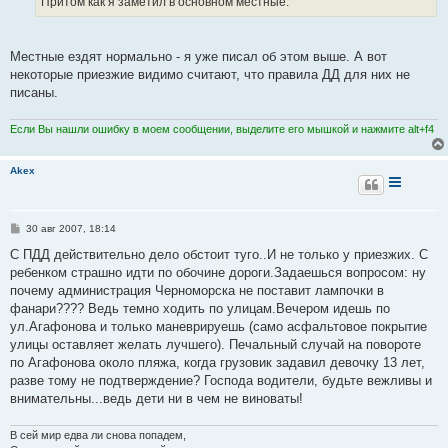
Притом как я заметил в основном местные.
н
и
е
Местные ездят нормально - я уже писал об этом выше. А вот
некоторые приезжие видимо считают, что правила ДД для них не
писаны.
Если Вы нашли ошибку в моем сообщении, выделите его мышкой и нажмите alt+f4
Akex
С
30 авг 2007, 18:14
о
о
С ПДД действительно дело обстоит туго..И не только у приезжих. С
б
ребенком страшно идти по обочине дороги.Задаешься вопросом: ну
щ
е
почему администрация Черноморска не поставит лампочки в
н
фанари???? Ведь темно ходить по улицам.Вечером идешь по
и
е
ул.Агафонова и только маневрируешь (само асфальтовое покрытие
улицы оставляет желать лучшего). Печальный случай на повороте
по Агафонова около пляжа, когда грузовик задавил девочку 13 лет,
разве тому не подтверждение? Господа водители, будьте вежливы и
внимательны...ведь дети ни в чем не виноваты!
В сей мир едва ли снова попадем,