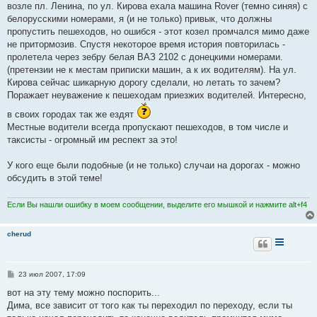
возле пл. Ленина, по ул. Кирова ехала машина Rover (темно синяя) с
и
е
белорусскими номерами, я (и не только) привык, что должны
пропустить пешеходов, но ошибся - этот козел промчался мимо даже
не притормозив. Спустя некоторое время история повторилась -
пролетела через зебру белая ВАЗ 2102 с донецкими номерами.
(претензии не к местам приписки машин, а к их водителям). На ул.
Кирова сейчас шикарную дорогу сделали, но летать то зачем?
Поражает неуважение к пешеходам приезжих водителей. Интересно,
в своих городах так же ездят
Местные водители всегда пропускают пешеходов, в том числе и
таксисты - огромный им респект за это!
У кого еще были подобные (и не только) случаи на дорогах - можно
обсудить в этой теме!
Если Вы нашли ошибку в моем сообщении, выделите его мышкой и нажмите alt+f4
cherud
С
23 июл 2007, 17:09
о
о
вот на эту тему можно поспорить...
б
Дима, все зависит от того как ты переходил по переходу, если ты
щ
е