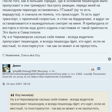
После того, как в больших городах, где в основном пешеходов мало
щ
е
пропускают и они тренируют быстроту реакции, передо мной на
н
пешеходном переходе остановилась !!Тэшка!! (ну то есть
и
е
маршрутка), я сначала не поняла, что происходит. То есть едет
транспорт, с приличной скоростью, я стою на бордюрчике, и вдруг он
останавливается и выжидательно смотрит на меня. Я прибалдела от
восторга и потом еще долго ходила счастливая от такой приятности
Это было в Севастополе.
Ну а в Черноморске сколько себя помню - всегда водители
пропускают пешеходов, и всегда пешеходы бдят, кто едет, если не
местный, то поостерегутся - так как он может и не пропустить.
С Уважением, Ольга aka Ozy
Димон
[phpBB Debug] PHP Warning
: in file
[ROOT]/vendor/twig/twig/lib/Twig/Extension/Core.php
on line
1266
:
count(): Parameter
must be an array or an object that implements Countable
С
24 июл 2007, 08:16
о
о
б
Ozy писал(а):
щ
е
Ну а в Черноморске сколько себя помню - всегда водители
н
пропускают пешеходов, и всегда пешеходы бдят, кто едет, если не
и
е
местный, то поостерегутся - так как он может и не пропустить.