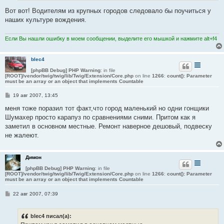
Вот вот! Водителям из крупных городов следовало бы поучиться у
наших культуре вождения.
Если Вы нашли ошибку в моем сообщении, выделите его мышкой и нажмите alt+f4
blec4
[phpBB Debug] PHP Warning
: in file
[ROOT]/vendor/twig/twig/lib/Twig/Extension/Core.php
on line
1266
:
count(): Parameter
must be an array or an object that implements Countable
С
19 авг 2007, 13:45
о
о
меня тоже поразил тот факт,что город маленький но одни гонщики
б
Шумахер просто карапуз по сравнениями сними. Притом как я
щ
е
заметил в основном местные. Ремонт наверное дешовый, подвеску
н
не жалеют.
и
е
Димон
[phpBB Debug] PHP Warning
: in file
[ROOT]/vendor/twig/twig/lib/Twig/Extension/Core.php
on line
1266
:
count(): Parameter
must be an array or an object that implements Countable
С
22 авг 2007, 07:39
о
о
б
blec4 писал(а):
щ
е