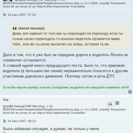
[ROOT]/vendor/twig/twig/lib/Twig/Extension/Core.php
on line
1266
:
count(): Parameter
must be an array or an object that implements Countable
С
24 июл 2007, 07:20
о
о
б
cherud писал(а):
щ
е
Дима, все зависит от того как ты переходил по переходу, если ты
н
только начал переходить то конечно водитель промчится мимо
и
е
тебя...или же ты резко выскочил на зебру...история та же.
Дело в том, что я уже был на середине дороги и водитель Rovera не
соизволил остановится.
А главной идеей моего предыдущего поста, было то, что приезжие
водители (в большинстве своем) неуважительно относятся к другим
участникам дорожного движения. Поэтому летом и куча ДТП.
Если Вы нашли ошибку в моем сообщении, выделите его мышкой и нажмите alt+f4
Ozy
[phpBB Debug] PHP Warning
: in file
[ROOT]/vendor/twig/twig/lib/Twig/Extension/Core.php
on line
1266
:
count(): Parameter
must be an array or an object that implements Countable
С
24 июл 2007, 08:13
о
о
Была забавная ситуация, и думаю, не только у меня.
б