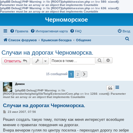
[phpBB Debug] PHP Warning
: in file
[ROOT]/phpbb/session.php
on line
580
:
sizeof():
Parameter must be an array or an object that implements Countable
[phpBB Debug] PHP Warning
: in file
[ROOT]/phpbb/session.php
on line
636
:
sizeof():
Parameter must be an array or an object that implements Countable
Черноморское
Правила
Интерактивная карта
FAQ
Вход
П
Список форумов
Крымская беседка
Общение
о
Случаи на дорогах Черноморска.
и
Поиск
Расширенн
Ответить
с
к
1
2
15 сообщений
След.
Димон
[phpBB Debug] PHP Warning
: in file
[ROOT]/vendor/twig/twig/lib/Twig/Extension/Core.php
on line
1266
:
count(): Parameter
must be an array or an object that implements Countable
Случаи на дорогах Черноморска.
С
23 июл 2007, 07:56
о
о
Решил создать такую тему, потому как меня интересует всеобщее
б
мнение о правилах поведения на дорогах.
щ
е
Вчера вечером гуляя по центру поселка - переходил дорогу по зебре
н