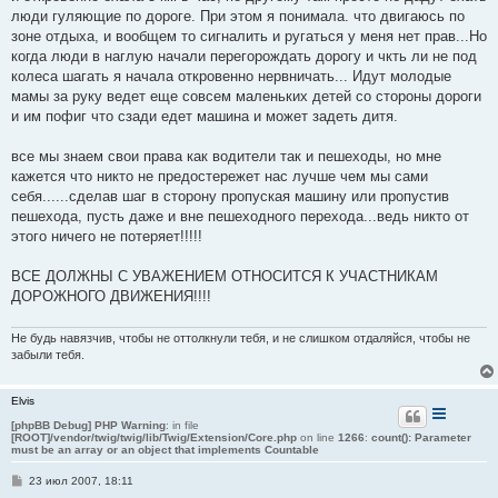
люди гуляющие по дороге. При этом я понимала. что двигаюсь по
зоне отдыха, и вообщем то сигналить и ругаться у меня нет прав...Но
когда люди в наглую начали перегорождать дорогу и чкть ли не под
колеса шагать я начала откровенно нервничать... Идут молодые
мамы за руку ведет еще совсем маленьких детей со стороны дороги
и им пофиг что сзади едет машина и может задеть дитя.
все мы знаем свои права как водители так и пешеходы, но мне
кажется что никто не предостережет нас лучше чем мы сами
себя......сделав шаг в сторону пропуская машину или пропустив
пешехода, пусть даже и вне пешеходного перехода...ведь никто от
этого ничего не потеряет!!!!!
ВСЕ ДОЛЖНЫ С УВАЖЕНИЕМ ОТНОСИТСЯ К УЧАСТНИКАМ
ДОРОЖНОГО ДВИЖЕНИЯ!!!!
Не будь навязчив, чтобы не оттолкнули тебя, и не слишком отдаляйся, чтобы не
забыли тебя.
Elvis
[phpBB Debug] PHP Warning
: in file
[ROOT]/vendor/twig/twig/lib/Twig/Extension/Core.php
on line
1266
:
count(): Parameter
must be an array or an object that implements Countable
С
23 июл 2007, 18:11
о