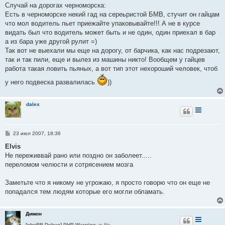
о
Случай на дорогах черноморска:
б
Есть в черноморске некий гад на сереьристой БМВ, стучит он гайцам
щ
е
что мол водитель пьет приежайте упаковывайте!!! А не в курсе
н
видать был что водитель может быть и не один, один приехал в бар
и
е
а из бара уже другой рулит =)
Так вот не выехали мы еще на дорогу, от барчика, как нас подрезают,
так и так пили, еще и вылез из машины никто! Вообщем у гайцев
работа такая ловить пьяных, а вот тип этот нехороший человек, чтоб
у него подвеска развалилась
))
dalex
С
23 июл 2007, 18:36
о
о
Elvis
б
Не переживвай рано или поздно он заболеет.....
щ
е
переломом челюсти и сотрясением мозга
н
и
е
Заметьте что я никому не угрожаю, я просто говорю что он еще не
попадался тем людям которые его могли обламать.
Димон
[phpBB Debug] PHP Warning
: in file