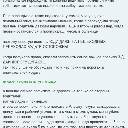
только начал переходить то конечно водитель промчится мимо
н
тебя...или же ты резко выскочил на зебру...история та же.
и
е
Я не оправдываю таких водителей, у самой был,увы, очень
печальный опыт, меня сбивала машина, когда я переходила зебру,
при чем водитель дважды нарушил...еще и вторым рядом пер, когда
первый остановился и пропускал.....месяц в больнице
поэтому советую всем ...ЛЮДИ ДАЖЕ НА ПЕШЕХОДНЫХ
ПЕРЕХОДАХ БУДЬТЕ ОСТОРОЖНЫ...
когда получала права, сказали запомнить самое важное правило 3-Д,
ДАЙ ДОРОГУ ДУРАКУ....
так что лучше не обсуждать что у нас психи на дорогах,а
внимательней ходить
Добавлено спустя 16 минут 1 секунду:
а вообще сейчас пофигизм на дорогах не только со стороны
водителей...
вот наглядный пример..ю
вчера вечером приспичило поехать в Алушту покупаться...решала
двинуться в рабочий уголок, и то с чем я столкнулась меня убило
просто на повал....не успела я свернуть на набережную как
свалилось куча реплик, куда прешь, людей надо пропускать....Чесно
и откровенно ехала 5 км в час, по другому там просто не дадут ехать