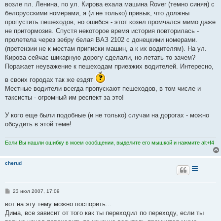
возле пл. Ленина, по ул. Кирова ехала машина Rover (темно синяя) с
и
е
белорусскими номерами, я (и не только) привык, что должны
пропустить пешеходов, но ошибся - этот козел промчался мимо даже
не притормозив. Спустя некоторое время история повторилась -
пролетела через зебру белая ВАЗ 2102 с донецкими номерами.
(претензии не к местам приписки машин, а к их водителям). На ул.
Кирова сейчас шикарную дорогу сделали, но летать то зачем?
Поражает неуважение к пешеходам приезжих водителей. Интересно,
в своих городах так же ездят
Местные водители всегда пропускают пешеходов, в том числе и
таксисты - огромный им респект за это!
У кого еще были подобные (и не только) случаи на дорогах - можно
обсудить в этой теме!
Если Вы нашли ошибку в моем сообщении, выделите его мышкой и нажмите alt+f4
cherud
С
23 июл 2007, 17:09
о
о
вот на эту тему можно поспорить...
б
Дима, все зависит от того как ты переходил по переходу, если ты
щ
е