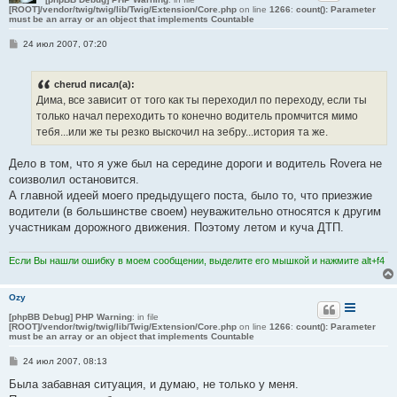
[ROOT]/vendor/twig/twig/lib/Twig/Extension/Core.php
on line
1266
:
count(): Parameter
must be an array or an object that implements Countable
С
24 июл 2007, 07:20
о
о
б
cherud писал(а):
щ
е
Дима, все зависит от того как ты переходил по переходу, если ты
н
только начал переходить то конечно водитель промчится мимо
и
е
тебя...или же ты резко выскочил на зебру...история та же.
Дело в том, что я уже был на середине дороги и водитель Rovera не
соизволил остановится.
А главной идеей моего предыдущего поста, было то, что приезжие
водители (в большинстве своем) неуважительно относятся к другим
участникам дорожного движения. Поэтому летом и куча ДТП.
Если Вы нашли ошибку в моем сообщении, выделите его мышкой и нажмите alt+f4
Ozy
[phpBB Debug] PHP Warning
: in file
[ROOT]/vendor/twig/twig/lib/Twig/Extension/Core.php
on line
1266
:
count(): Parameter
must be an array or an object that implements Countable
С
24 июл 2007, 08:13
о
о
Была забавная ситуация, и думаю, не только у меня.
б