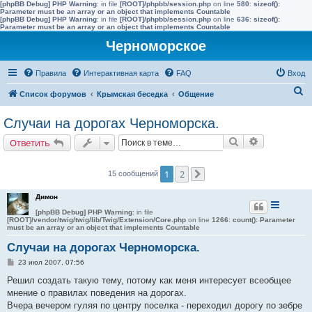
[phpBB Debug] PHP Warning
: in file
[ROOT]/phpbb/session.php
on line
580
:
sizeof():
Parameter must be an array or an object that implements Countable
[phpBB Debug] PHP Warning
: in file
[ROOT]/phpbb/session.php
on line
636
:
sizeof():
Parameter must be an array or an object that implements Countable
Черноморское
Правила
Интерактивная карта
FAQ
Вход
П
Список форумов
Крымская беседка
Общение
о
Случаи на дорогах Черноморска.
и
Поиск
Расширенн
Ответить
с
к
1
2
15 сообщений
След.
Димон
[phpBB Debug] PHP Warning
: in file
[ROOT]/vendor/twig/twig/lib/Twig/Extension/Core.php
on line
1266
:
count(): Parameter
must be an array or an object that implements Countable
Случаи на дорогах Черноморска.
С
23 июл 2007, 07:56
о
о
Решил создать такую тему, потому как меня интересует всеобщее
б
мнение о правилах поведения на дорогах.
щ
е
Вчера вечером гуляя по центру поселка - переходил дорогу по зебре
н