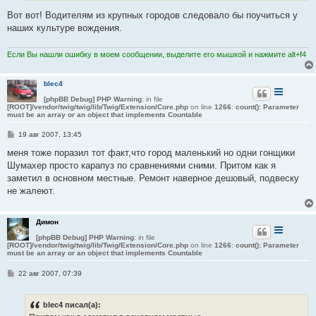
Вот вот! Водителям из крупных городов следовало бы поучиться у
наших культуре вождения.
Если Вы нашли ошибку в моем сообщении, выделите его мышкой и нажмите alt+f4
blec4
[phpBB Debug] PHP Warning
: in file
[ROOT]/vendor/twig/twig/lib/Twig/Extension/Core.php
on line
1266
:
count(): Parameter
must be an array or an object that implements Countable
С
19 авг 2007, 13:45
о
о
меня тоже поразил тот факт,что город маленький но одни гонщики
б
Шумахер просто карапуз по сравнениями сними. Притом как я
щ
е
заметил в основном местные. Ремонт наверное дешовый, подвеску
н
не жалеют.
и
е
Димон
[phpBB Debug] PHP Warning
: in file
[ROOT]/vendor/twig/twig/lib/Twig/Extension/Core.php
on line
1266
:
count(): Parameter
must be an array or an object that implements Countable
С
22 авг 2007, 07:39
о
о
б
blec4 писал(а):
щ
е