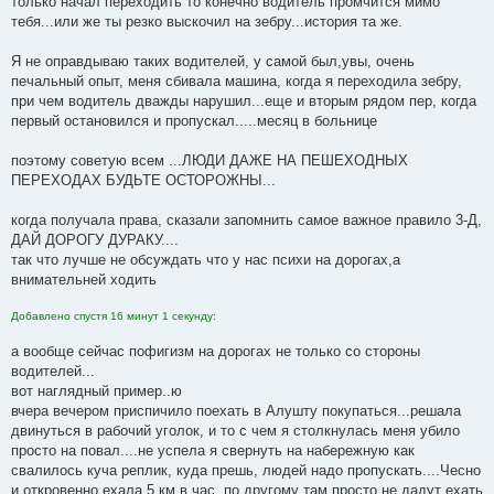
только начал переходить то конечно водитель промчится мимо
н
тебя...или же ты резко выскочил на зебру...история та же.
и
е
Я не оправдываю таких водителей, у самой был,увы, очень
печальный опыт, меня сбивала машина, когда я переходила зебру,
при чем водитель дважды нарушил...еще и вторым рядом пер, когда
первый остановился и пропускал.....месяц в больнице
поэтому советую всем ...ЛЮДИ ДАЖЕ НА ПЕШЕХОДНЫХ
ПЕРЕХОДАХ БУДЬТЕ ОСТОРОЖНЫ...
когда получала права, сказали запомнить самое важное правило 3-Д,
ДАЙ ДОРОГУ ДУРАКУ....
так что лучше не обсуждать что у нас психи на дорогах,а
внимательней ходить
Добавлено спустя 16 минут 1 секунду:
а вообще сейчас пофигизм на дорогах не только со стороны
водителей...
вот наглядный пример..ю
вчера вечером приспичило поехать в Алушту покупаться...решала
двинуться в рабочий уголок, и то с чем я столкнулась меня убило
просто на повал....не успела я свернуть на набережную как
свалилось куча реплик, куда прешь, людей надо пропускать....Чесно
и откровенно ехала 5 км в час, по другому там просто не дадут ехать