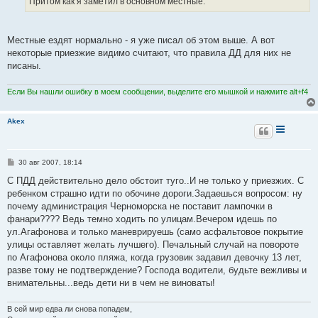
Притом как я заметил в основном местные.
н
и
е
Местные ездят нормально - я уже писал об этом выше. А вот
некоторые приезжие видимо считают, что правила ДД для них не
писаны.
Если Вы нашли ошибку в моем сообщении, выделите его мышкой и нажмите alt+f4
Akex
С
30 авг 2007, 18:14
о
о
С ПДД действительно дело обстоит туго..И не только у приезжих. С
б
ребенком страшно идти по обочине дороги.Задаешься вопросом: ну
щ
е
почему администрация Черноморска не поставит лампочки в
н
фанари???? Ведь темно ходить по улицам.Вечером идешь по
и
е
ул.Агафонова и только маневрируешь (само асфальтовое покрытие
улицы оставляет желать лучшего). Печальный случай на повороте
по Агафонова около пляжа, когда грузовик задавил девочку 13 лет,
разве тому не подтверждение? Господа водители, будьте вежливы и
внимательны...ведь дети ни в чем не виноваты!
В сей мир едва ли снова попадем,