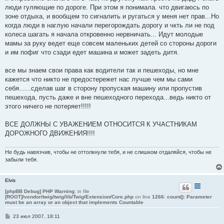
люди гуляющие по дороге. При этом я понимала. что двигаюсь по
зоне отдыха, и вообщем то сигналить и ругаться у меня нет прав...Но
когда люди в наглую начали перегорождать дорогу и чкть ли не под
колеса шагать я начала откровенно нервничать... Идут молодые
мамы за руку ведет еще совсем маленьких детей со стороны дороги
и им пофиг что сзади едет машина и может задеть дитя.
все мы знаем свои права как водители так и пешеходы, но мне
кажется что никто не предостережет нас лучше чем мы сами
себя......сделав шаг в сторону пропуская машину или пропустив
пешехода, пусть даже и вне пешеходного перехода...ведь никто от
этого ничего не потеряет!!!!!
ВСЕ ДОЛЖНЫ С УВАЖЕНИЕМ ОТНОСИТСЯ К УЧАСТНИКАМ
ДОРОЖНОГО ДВИЖЕНИЯ!!!!
Не будь навязчив, чтобы не оттолкнули тебя, и не слишком отдаляйся, чтобы не
забыли тебя.
Elvis
[phpBB Debug] PHP Warning
: in file
[ROOT]/vendor/twig/twig/lib/Twig/Extension/Core.php
on line
1266
:
count(): Parameter
must be an array or an object that implements Countable
С
23 июл 2007, 18:11
о