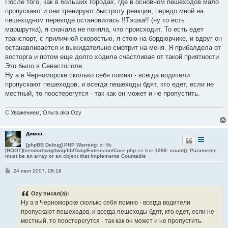
После того, как в больших городах, где в основном пешеходов мало
щ
е
пропускают и они тренируют быстроту реакции, передо мной на
н
пешеходном переходе остановилась !!Тэшка!! (ну то есть
и
е
маршрутка), я сначала не поняла, что происходит. То есть едет
транспорт, с приличной скоростью, я стою на бордюрчике, и вдруг он
останавливается и выжидательно смотрит на меня. Я прибалдела от
восторга и потом еще долго ходила счастливая от такой приятности
Это было в Севастополе.
Ну а в Черноморске сколько себя помню - всегда водители
пропускают пешеходов, и всегда пешеходы бдят, кто едет, если не
местный, то поостерегутся - так как он может и не пропустить.
С Уважением, Ольга aka Ozy
Димон
[phpBB Debug] PHP Warning
: in file
[ROOT]/vendor/twig/twig/lib/Twig/Extension/Core.php
on line
1266
:
count(): Parameter
must be an array or an object that implements Countable
С
24 июл 2007, 08:16
о
о
б
Ozy писал(а):
щ
е
Ну а в Черноморске сколько себя помню - всегда водители
н
пропускают пешеходов, и всегда пешеходы бдят, кто едет, если не
и
е
местный, то поостерегутся - так как он может и не пропустить.