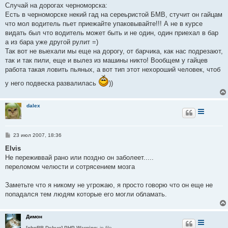
о
Случай на дорогах черноморска:
б
Есть в черноморске некий гад на сереьристой БМВ, стучит он гайцам
щ
е
что мол водитель пьет приежайте упаковывайте!!! А не в курсе
н
видать был что водитель может быть и не один, один приехал в бар
и
е
а из бара уже другой рулит =)
Так вот не выехали мы еще на дорогу, от барчика, как нас подрезают,
так и так пили, еще и вылез из машины никто! Вообщем у гайцев
работа такая ловить пьяных, а вот тип этот нехороший человек, чтоб
у него подвеска развалилась
))
dalex
С
23 июл 2007, 18:36
о
о
Elvis
б
Не переживвай рано или поздно он заболеет.....
щ
е
переломом челюсти и сотрясением мозга
н
и
е
Заметьте что я никому не угрожаю, я просто говорю что он еще не
попадался тем людям которые его могли обламать.
Димон
[phpBB Debug] PHP Warning
: in file