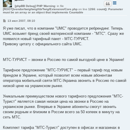
е
[phpBB Debug] PHP Warning
: in file
[ROOT]/vendor/twig/twig/lib/Twig/Extension/Core.php
on line
1266
:
count(): Parameter
must be an array or an object that implements Countable
С
13 июл 2007, 08:10
о
о
Я уже писал, что в компании "UMC" проводится ребрендинг. Теперь
б
UMC возьмет бренд своей материнской компании - "MTC". Сразу же
щ
е
появился новый тарифный пакет - МТС-ТУРИСТ.
н
Привожу цитату с официального сайта UMC.
и
е
МТС-ТУРИСТ – звонки в Россию по самой выгодной цене в Украине!
Тарифное предложение "МТС-ТУРИСТ" – первый тариф под новым
брендом в Украине, который позволит всем новым абонентам
оператора мобильной святи МТС-Украина звонить в Россию по самой
низкой цене на украинском рынке.
Уникальным преимуществом нового тарифного предложения "МТС-
Турист" является самая низкая цена на звонки в Россию на
украинском рынке. Впервые в Украине абоненты смогут звонить
своим родным и близким в России всего за 50 копеек в минуту на
сеть МТС.
Комплект тарифа "МТС-Турист" доступен в офисах и магазинах в