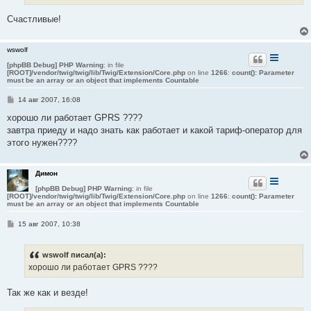
и
е
Счастливые!
wswolf
[phpBB Debug] PHP Warning
: in file
[ROOT]/vendor/twig/twig/lib/Twig/Extension/Core.php
on line
1266
:
count(): Parameter
must be an array or an object that implements Countable
С
14 авг 2007, 16:08
о
о
хорошо ли работает GPRS ????
б
завтра приеду и надо знать как работает и какой тариф-оператор для
щ
е
этого нужен????
н
и
е
Димон
[phpBB Debug] PHP Warning
: in file
[ROOT]/vendor/twig/twig/lib/Twig/Extension/Core.php
on line
1266
:
count(): Parameter
must be an array or an object that implements Countable
С
15 авг 2007, 10:38
о
о
б
wswolf писал(а):
щ
е
хорошо ли работает GPRS ????
н
и
е
Так же как и везде!