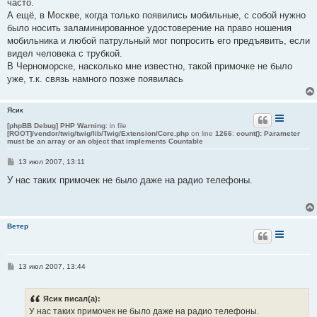
часто.
А ещё, в Москве, когда только появились мобильные, с собой нужно
было носить заламинированное удостоверение на право ношения
мобильника и любой патрульный мог попросить его предъявить, если
видел человека с трубкой.
В Черноморске, насколько мне известно, такой примочке не было
уже, т.к. связь намного позже появилась
Ясик
[phpBB Debug] PHP Warning
: in file
[ROOT]/vendor/twig/twig/lib/Twig/Extension/Core.php
on line
1266
:
count(): Parameter
must be an array or an object that implements Countable
С
13 июл 2007, 13:11
о
о
У нас таких примочек не было даже на радио телефоны.
б
щ
е
н
и
Ветер
е
С
13 июл 2007, 13:44
о
о
б
Ясик писал(а):
щ
е
У нас таких примочек не было даже на радио телефоны.
н