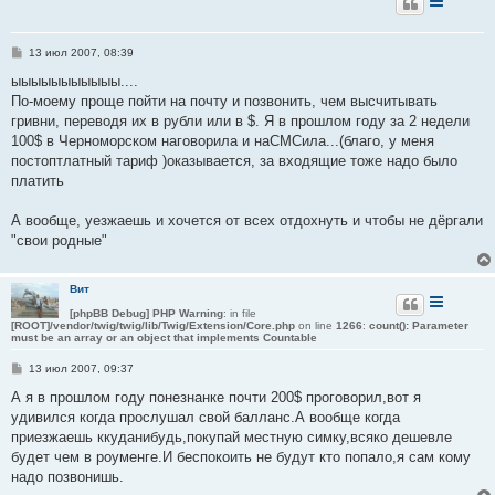
С
13 июл 2007, 08:39
о
о
ыыыыыыыыыыы....
б
По-моему проще пойти на почту и позвонить, чем высчитывать
щ
е
гривни, переводя их в рубли или в $. Я в прошлом году за 2 недели
н
100$ в Черноморском наговорила и наСМСила...(благо, у меня
и
е
постоптлатный тариф )оказывается, за входящие тоже надо было
платить
А вообще, уезжаешь и хочется от всех отдохнуть и чтобы не дёргали
"свои родные"
Вит
[phpBB Debug] PHP Warning
: in file
[ROOT]/vendor/twig/twig/lib/Twig/Extension/Core.php
on line
1266
:
count(): Parameter
must be an array or an object that implements Countable
С
13 июл 2007, 09:37
о
о
А я в прошлом году понезнанке почти 200$ проговорил,вот я
б
удивился когда прослушал свой балланс.А вообще когда
щ
е
приезжаешь ккуданибудь,покупай местную симку,всяко дешевле
н
будет чем в роуменге.И беспокоить не будут кто попало,я сам кому
и
е
надо позвонишь.