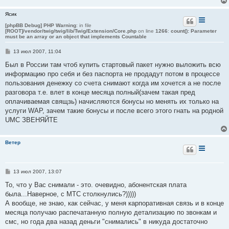
Ясик
[phpBB Debug] PHP Warning
: in file
[ROOT]/vendor/twig/twig/lib/Twig/Extension/Core.php
on line
1266
:
count(): Parameter
must be an array or an object that implements Countable
С
13 июл 2007, 11:04
о
о
Был в России там чтоб купить стартовый пакет нужно выложить всю
б
информацию про себя и без паспорта не продадут потом в процессе
щ
е
пользования денежку со счета снимают когда им хочется а не после
н
разговора т.е. влет в конце месяца полный(зачем такая пред
и
е
оплачиваемая свящзь) начисляются бонусы но менять их только на
услуги WAP, зачем такие бонусы и после всего этого гнать на родной
UMC ЗВЕНЯЙТЕ
Ветер
С
13 июл 2007, 13:07
о
о
То, что у Вас снимали - это. очевидно, абонентская плата
б
была...Наверное, с МТС столкнулись?)))))
щ
е
А вообще, не знаю, как сейчас, у меня карпоративная связь и в конце
н
месяца получаю распечатанную полную детализацию по звонкам и
и
е
смс, но года два назад деньги "снимались" в никуда достаточно