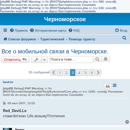
[phpBB Debug] PHP Warning
: in file
[ROOT]/phpbb/session.php
on line
580
:
sizeof():
Parameter must be an array or an object that implements Countable
[phpBB Debug] PHP Warning
: in file
[ROOT]/phpbb/session.php
on line
636
:
sizeof():
Parameter must be an array or an object that implements Countable
Черноморское
Правила
Интерактивная карта
FAQ
Вход
П
Список форумов
Туристический
Помощь туристу
о
Все о мобильной связи в Черноморске.
и
Поиск
Расширенн
Ответить
с
к
1
2
3
4
5
6
55 сообщений
Пред.
След.
baskov
[phpBB Debug] PHP Warning
: in file
[ROOT]/vendor/twig/twig/lib/Twig/Extension/Core.php
on line
1266
:
count(): Parameter
must be an array or an object that implements Countable
С
09 июл 2007, 13:02
о
о
Red_DeviLLe
б
спаисбо!знач Life возьму!!!отлично
щ
е
н
и
Димон