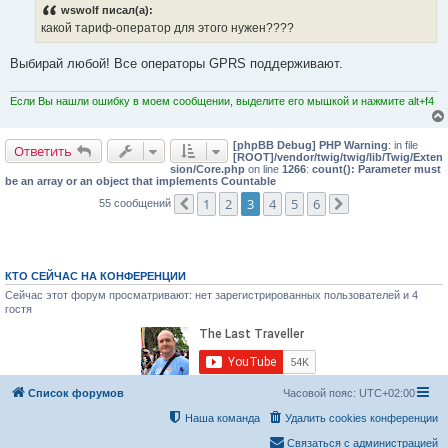
wswolf писал(а):
какой тариф-оператор для этого нужен????
Выбирай любой! Все операторы GPRS поддерживают.
Если Вы нашли ошибку в моем сообщении, выделите его мышкой и нажмите alt+f4
[phpBB Debug] PHP Warning
: in file
Ответить
[ROOT]/vendor/twig/twig/lib/Twig/Exten
sion/Core.php
on line
1266
:
count(): Parameter must
be an array or an object that implements Countable
1
2
3
4
5
6
55 сообщений
Пред.
След.
КТО СЕЙЧАС НА КОНФЕРЕНЦИИ
Сейчас этот форум просматривают: нет зарегистрированных пользователей и 4
гостя
Список форумов
Часовой пояс:
UTC+02:00
Наша команда
Удалить cookies конференции
Связаться с администрацией