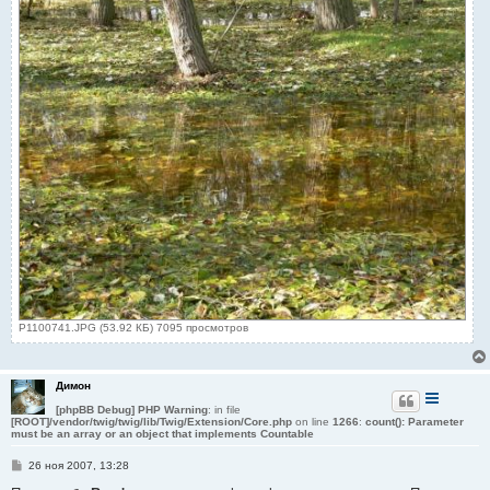
P1100741.JPG (53.92 КБ) 7095 просмотров
Димон
[phpBB Debug] PHP Warning
: in file
[ROOT]/vendor/twig/twig/lib/Twig/Extension/Core.php
on line
1266
:
count(): Parameter
must be an array or an object that implements Countable
С
26 ноя 2007, 13:28
о