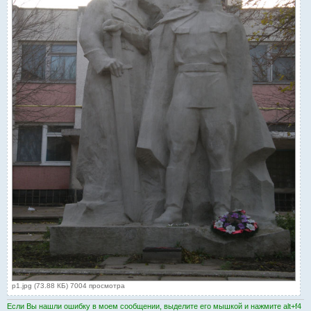
p1.jpg (73.88 КБ) 7004 просмотра
Если Вы нашли ошибку в моем сообщении, выделите его мышкой и нажмите alt+f4