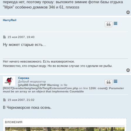
периода нет, поэтому прошу: выложите зимние фотки базы отдыха
н
и
"Мрiя" особенно домиков 34б и 61, плизззз
е
HarryRail
С
15 ноя 2007, 19:40
о
о
Ну может старые есть...
б
щ
е
н
и
Нет ничего невозможного. Есть маловероятное.
е
Неизвестно, кто открыл воду. Но во всяком случае это сделали не рыбы.
Сирожа
Добрый модератор
[phpBB Debug] PHP Warning
: in file
[ROOT]/vendor/twig/twig/lib/Twig/Extension/Core.php
on line
1266
:
count(): Parameter
must be an array or an object that implements Countable
С
15 ноя 2007, 21:02
о
о
В Черноморске пока осень.
б
щ
е
н
ВЛОЖЕНИЯ
и
е