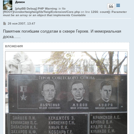
Димон
[phpBB Debug] PHP Warning
: in file
[ROOT]/vendor/twig/twig/lib/Twig/Extension/Core.php
on line
1266
:
count(): Parameter
must be an array or an object that implements Countable
С
26 ноя 2007, 13:47
о
о
Памятник погибшим солдатам в сквере Героев. И мемориальная
б
доска......
щ
е
н
ВЛОЖЕНИЯ
и
е