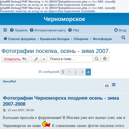
[phpBB Debug] PHP Warning
: in file
[ROOT]/phpbb/session.php
on line
580
:
sizeof():
Parameter must be an array or an object that implements Countable
[phpBB Debug] PHP Warning
: in file
[ROOT]/phpbb/session.php
on line
636
:
sizeof():
Parameter must be an array or an object that implements Countable
Черноморское
Правила
Интерактивная карта
FAQ
Вход
П
Список форумов
Крымская беседка
Общение
Фотофорум
о
Фотографии поселка, осень - зима 2007.
и
Поиск
Расширенн
Ответить
с
к
1
2
3
4
35 сообщений
Пред.
HarryRail
Фотографии Черноморска поздняя осень - зима
2007-2008
С
15 ноя 2007, 09:30
о
о
Большая просьба к форумчанам! В Москве уже вот выпал снег, как в
б
щ
Черноморске не знаю
К сожалению своих фоток поселка этого
е