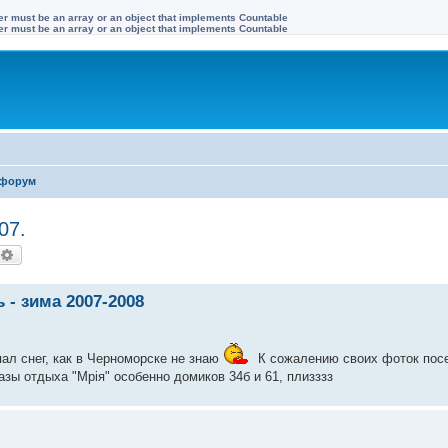
ter must be an array or an object that implements Countable
ter must be an array or an object that implements Countable
форум
07.
оиск
Расширенный поиск
- зима 2007-2008
ал снег, как в Черноморске не знаю
К сожалению своих фоток посе
зы отдыха "Мрiя" особенно домиков 34б и 61, плизззз