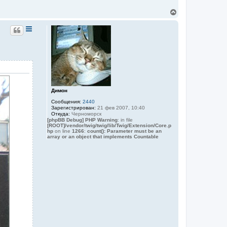
В
е
р
н
у
т
ь
с
я
к
н
а
Димон
ч
Сообщения:
2440
а
Зарегистрирован:
21 фев 2007, 10:40
л
Откуда:
Черноморск
у
[phpBB Debug] PHP Warning
: in file
[ROOT]/vendor/twig/twig/lib/Twig/Extension/Core.p
hp
on line
1266
:
count(): Parameter must be an
array or an object that implements Countable