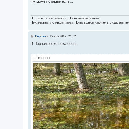
о
Ну может старые есть...
б
щ
е
н
и
Нет ничего невозможного. Есть маловероятное.
е
Неизвестно, кто открыл воду. Но во всяком случае это сделали н
С
Сирожа
»
15 ноя 2007, 21:02
о
о
В Черноморске пока осень.
б
щ
е
н
ВЛОЖЕНИЯ
и
е