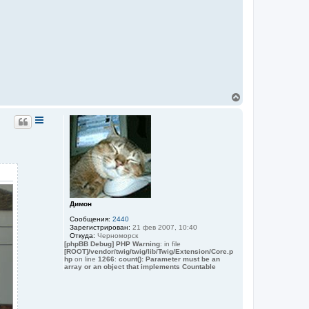
r
y
R
a
i
l
В
е
р
н
у
т
ь
с
я
к
н
а
Димон
ч
Сообщения:
2440
а
Зарегистрирован:
21 фев 2007, 10:40
л
Откуда:
Черноморск
у
[phpBB Debug] PHP Warning
: in file
[ROOT]/vendor/twig/twig/lib/Twig/Extension/Core.p
hp
on line
1266
:
count(): Parameter must be an
array or an object that implements Countable