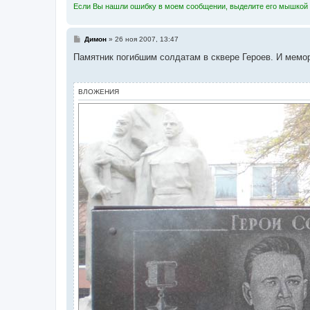
Если Вы нашли ошибку в моем сообщении, выделите его мышкой и
С
Димон
»
26 ноя 2007, 13:47
о
о
Памятник погибшим солдатам в сквере Героев. И мемори
б
щ
е
н
ВЛОЖЕНИЯ
и
е