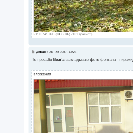
P1100741.JPG (53.92 КБ) 7101 просмотр
С
Димон
»
26 ноя 2007, 13:28
о
о
По просьбе
Bear'а
выкладываю фото фонтана - пирамиды
б
щ
е
н
ВЛОЖЕНИЯ
и
е