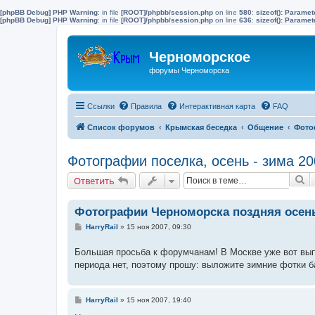
[phpBB Debug] PHP Warning
: in file
[ROOT]/phpbb/session.php
on line
580
:
sizeof(): Parame
[phpBB Debug] PHP Warning
: in file
[ROOT]/phpbb/session.php
on line
636
:
sizeof(): Parame
Черноморское
форумы Черноморска
Ссылки
Правила
Интерактивная карта
FAQ
Список форумов
Крымская беседка
Общение
Фото
Фотографии поселка, осень - зима 20
П
Ответить
Фотографии Черноморска поздняя осень 
С
HarryRail
»
15 ноя 2007, 09:30
о
о
Большая просьба к форумчанам! В Москве уже вот вып
б
щ
периода нет, поэтому прошу: выложите зимние фотки ба
е
н
и
е
С
HarryRail
»
15 ноя 2007, 19:40
о