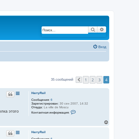
Поиск
Расширенный по
Вход
1
2
3
4
35 сообщений
Пред.
HarryRail
Сообщения:
6
Зарегистрирован:
30 сен 2007, 14:32
Откуда:
La ville de Moscu
К
лка этого
Контактная информация:
о
н
В
т
а
е
к
р
HarryRail
т
н
н
Сообщения:
6