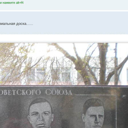
 нажмите alt+f4
альная доска......