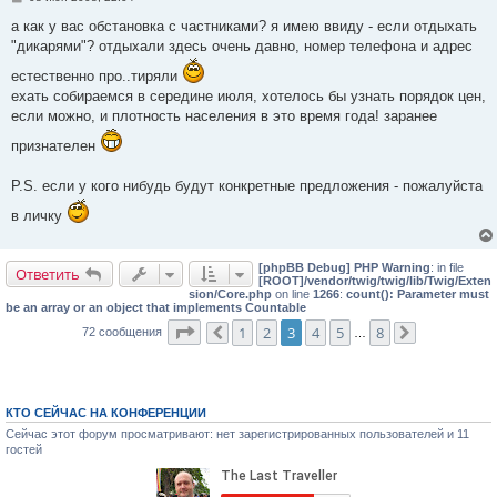
о
о
а как у вас обстановка с частниками? я имею ввиду - если отдыхать
б
"дикарями"? отдыхали здесь очень давно, номер телефона и адрес
щ
е
естественно про..тиряли
н
и
ехать собираемся в середине июля, хотелось бы узнать порядок цен,
е
если можно, и плотность населения в это время года! заранее
признателен
P.S. если у кого нибудь будут конкретные предложения - пожалуйста
в личку
[phpBB Debug] PHP Warning
: in file
Ответить
[ROOT]/vendor/twig/twig/lib/Twig/Exten
sion/Core.php
on line
1266
:
count(): Parameter must
be an array or an object that implements Countable
Страница
3
из
8
1
2
3
4
5
8
72 сообщения
Пред.
…
След.
КТО СЕЙЧАС НА КОНФЕРЕНЦИИ
Сейчас этот форум просматривают: нет зарегистрированных пользователей и 11
гостей