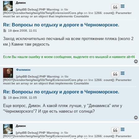
Димон
[phpBB Debug] PHP Warning
: in file
[ROOT]/vendor/twig/twig/lib/Twig/Extension/Core.php
on line
1266
:
count(): Parameter
must be an array or an object that implements Countable
Re: Вопросы по отдыху и дороге в Черноморское.
С
19 фев 2008, 11:01
о
о
Заход исключительно песчаный на всем протяжении пляжа (около 2
б
км.) Камни там редкость
щ
е
н
и
Если Вы нашли ошибку в моем сообщении, выделите его мышкой и нажмите alt+f4
е
Филимон
[phpBB Debug] PHP Warning
: in file
[ROOT]/vendor/twig/twig/lib/Twig/Extension/Core.php
on line
1266
:
count(): Parameter
must be an array or an object that implements Countable
Re: Вопросы по отдыху и дороге в Черноморское.
С
19 фев 2008, 11:05
о
о
Еще вопрос, Димон. А какой пляж лучше, у "Динамикса" или у
б
"Черноморского"7 И где есть навесы от солнца?
щ
е
н
и
Димон
е
[phpBB Debug] PHP Warning
: in file
[ROOT]/vendor/twig/twig/lib/Twig/Extension/Core.php
on line
1266
:
count(): Parameter