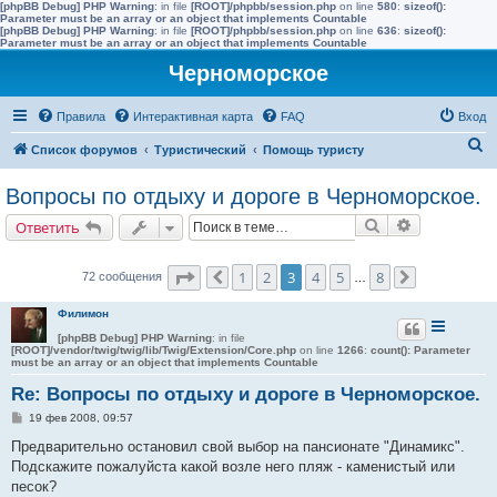
[phpBB Debug] PHP Warning
: in file
[ROOT]/phpbb/session.php
on line
580
:
sizeof():
Parameter must be an array or an object that implements Countable
[phpBB Debug] PHP Warning
: in file
[ROOT]/phpbb/session.php
on line
636
:
sizeof():
Parameter must be an array or an object that implements Countable
Черноморское
Правила
Интерактивная карта
FAQ
Вход
П
Список форумов
Туристический
Помощь туристу
о
Вопросы по отдыху и дороге в Черноморское.
и
Поиск
Расширенн
Ответить
с
к
Страница
3
из
8
1
2
3
4
5
8
72 сообщения
Пред.
…
След.
Филимон
[phpBB Debug] PHP Warning
: in file
[ROOT]/vendor/twig/twig/lib/Twig/Extension/Core.php
on line
1266
:
count(): Parameter
must be an array or an object that implements Countable
Re: Вопросы по отдыху и дороге в Черноморское.
С
19 фев 2008, 09:57
о
о
Предварительно остановил свой выбор на пансионате "Динамикс".
б
Подскажите пожалуйста какой возле него пляж - каменистый или
щ
е
песок?
н