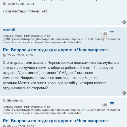
С
19 фев 2008, 14:03
о
о
Пока частных пляжей нет.
б
щ
е
н
и
Николай
е
[phpBB Debug] PHP Warning
: in file
[ROOT]/vendor/twig/twig/lib/Twig/Extension/Core.php
on line
1266
:
count(): Parameter
must be an array or an object that implements Countable
Re: Вопросы по отдыху и дороге в Черноморское.
С
25 апр 2008, 22:32
о
о
Кто отдыхал или живет в Черноморском подскажите,пожалуйста в
б
каком кафе лучше кормить обедом ребенка 3.5 лет. Планируем
щ
е
отдых в "Динамиксе", но меню "У Айдера" вызывает
н
сомнение.Например омлет на завтрак - это вообще не
и
е
реально.Может кто знает хорошую хозяйку, которая кормит
отдыхающих со стороны?
Dj_Shevchenko
[phpBB Debug] PHP Warning
: in file
[ROOT]/vendor/twig/twig/lib/Twig/Extension/Core.php
on line
1266
:
count(): Parameter
must be an array or an object that implements Countable
Re: Вопросы по отдыху и дороге в Черноморское.
С
08 июн 2008, 22:04