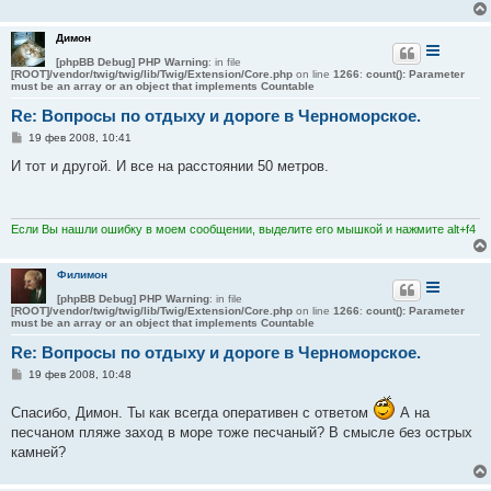
и
е
Димон
[phpBB Debug] PHP Warning
: in file
[ROOT]/vendor/twig/twig/lib/Twig/Extension/Core.php
on line
1266
:
count(): Parameter
must be an array or an object that implements Countable
Re: Вопросы по отдыху и дороге в Черноморское.
С
19 фев 2008, 10:41
о
о
И тот и другой. И все на расстоянии 50 метров.
б
щ
е
н
и
Если Вы нашли ошибку в моем сообщении, выделите его мышкой и нажмите alt+f4
е
Филимон
[phpBB Debug] PHP Warning
: in file
[ROOT]/vendor/twig/twig/lib/Twig/Extension/Core.php
on line
1266
:
count(): Parameter
must be an array or an object that implements Countable
Re: Вопросы по отдыху и дороге в Черноморское.
С
19 фев 2008, 10:48
о
о
Спасибо, Димон. Ты как всегда оперативен с ответом
А на
б
щ
песчаном пляже заход в море тоже песчаный? В смысле без острых
е
камней?
н
и
е