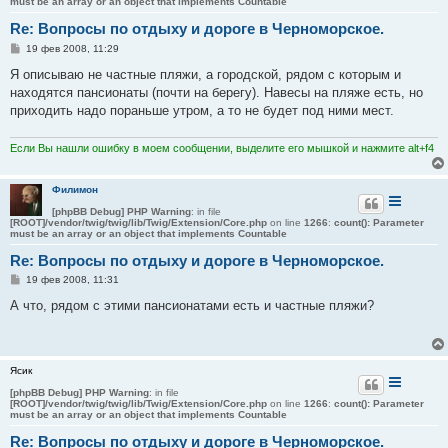
must be an array or an object that implements Countable
Re: Вопросы по отдыху и дороге в Черноморское.
С
19 фев 2008, 11:29
о
о
Я описываю не частные пляжи, а городской, рядом с которым и
б
находятся пансионаты (почти на берегу). Навесы на пляже есть, но
щ
е
приходить надо пораньше утром, а то не будет под ними мест.
н
и
е
Если Вы нашли ошибку в моем сообщении, выделите его мышкой и нажмите alt+f4
Филимон
[phpBB Debug] PHP Warning
: in file
[ROOT]/vendor/twig/twig/lib/Twig/Extension/Core.php
on line
1266
:
count(): Parameter
must be an array or an object that implements Countable
Re: Вопросы по отдыху и дороге в Черноморское.
С
19 фев 2008, 11:31
о
о
А что, рядом с этими пансионатами есть и частные пляжи?
б
щ
е
н
и
Ясик
е
[phpBB Debug] PHP Warning
: in file
[ROOT]/vendor/twig/twig/lib/Twig/Extension/Core.php
on line
1266
:
count(): Parameter
must be an array or an object that implements Countable
Re: Вопросы по отдыху и дороге в Черноморское.