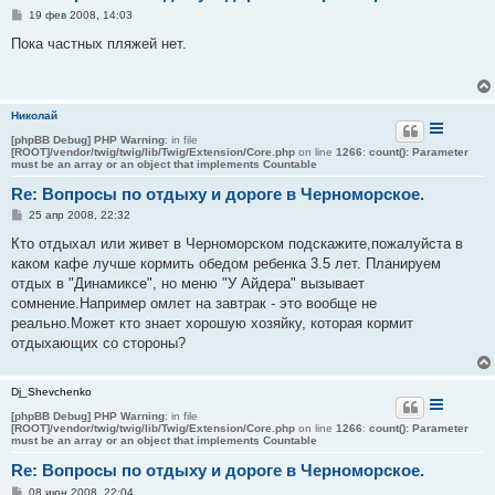
С
19 фев 2008, 14:03
о
о
Пока частных пляжей нет.
б
щ
е
н
и
Николай
е
[phpBB Debug] PHP Warning
: in file
[ROOT]/vendor/twig/twig/lib/Twig/Extension/Core.php
on line
1266
:
count(): Parameter
must be an array or an object that implements Countable
Re: Вопросы по отдыху и дороге в Черноморское.
С
25 апр 2008, 22:32
о
о
Кто отдыхал или живет в Черноморском подскажите,пожалуйста в
б
каком кафе лучше кормить обедом ребенка 3.5 лет. Планируем
щ
е
отдых в "Динамиксе", но меню "У Айдера" вызывает
н
сомнение.Например омлет на завтрак - это вообще не
и
е
реально.Может кто знает хорошую хозяйку, которая кормит
отдыхающих со стороны?
Dj_Shevchenko
[phpBB Debug] PHP Warning
: in file
[ROOT]/vendor/twig/twig/lib/Twig/Extension/Core.php
on line
1266
:
count(): Parameter
must be an array or an object that implements Countable
Re: Вопросы по отдыху и дороге в Черноморское.
С
08 июн 2008, 22:04