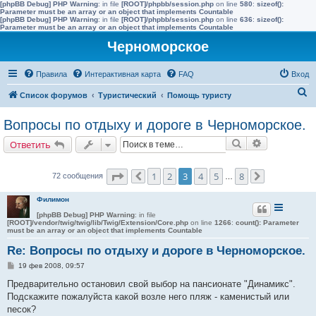
[phpBB Debug] PHP Warning
: in file
[ROOT]/phpbb/session.php
on line
580
:
sizeof():
Parameter must be an array or an object that implements Countable
[phpBB Debug] PHP Warning
: in file
[ROOT]/phpbb/session.php
on line
636
:
sizeof():
Parameter must be an array or an object that implements Countable
Черноморское
Правила
Интерактивная карта
FAQ
Вход
П
Список форумов
Туристический
Помощь туристу
о
Вопросы по отдыху и дороге в Черноморское.
и
Поиск
Расширенн
Ответить
с
к
Страница
3
из
8
1
2
3
4
5
8
72 сообщения
Пред.
…
След.
Филимон
[phpBB Debug] PHP Warning
: in file
[ROOT]/vendor/twig/twig/lib/Twig/Extension/Core.php
on line
1266
:
count(): Parameter
must be an array or an object that implements Countable
Re: Вопросы по отдыху и дороге в Черноморское.
С
19 фев 2008, 09:57
о
о
Предварительно остановил свой выбор на пансионате "Динамикс".
б
Подскажите пожалуйста какой возле него пляж - каменистый или
щ
е
песок?
н