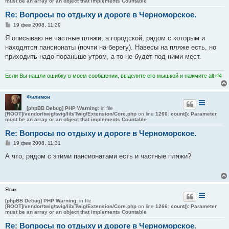
must be an array or an object that implements Countable
Re: Вопросы по отдыху и дороге в Черноморское.
С
19 фев 2008, 11:29
о
о
Я описываю не частные пляжи, а городской, рядом с которым и
б
находятся пансионаты (почти на берегу). Навесы на пляже есть, но
щ
е
приходить надо пораньше утром, а то не будет под ними мест.
н
и
е
Если Вы нашли ошибку в моем сообщении, выделите его мышкой и нажмите alt+f4
Филимон
[phpBB Debug] PHP Warning
: in file
[ROOT]/vendor/twig/twig/lib/Twig/Extension/Core.php
on line
1266
:
count(): Parameter
must be an array or an object that implements Countable
Re: Вопросы по отдыху и дороге в Черноморское.
С
19 фев 2008, 11:31
о
о
А что, рядом с этими пансионатами есть и частные пляжи?
б
щ
е
н
и
Ясик
е
[phpBB Debug] PHP Warning
: in file
[ROOT]/vendor/twig/twig/lib/Twig/Extension/Core.php
on line
1266
:
count(): Parameter
must be an array or an object that implements Countable
Re: Вопросы по отдыху и дороге в Черноморское.