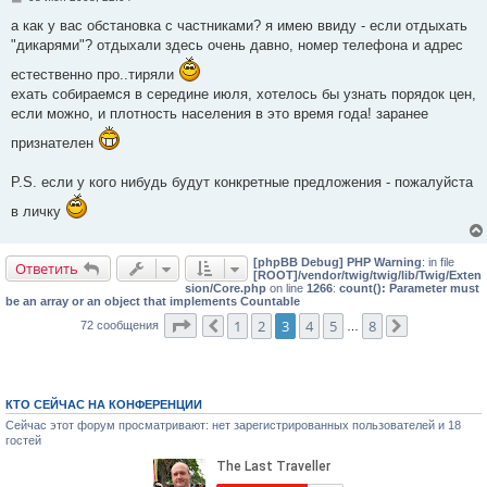
о
о
а как у вас обстановка с частниками? я имею ввиду - если отдыхать
б
"дикарями"? отдыхали здесь очень давно, номер телефона и адрес
щ
е
естественно про..тиряли
н
и
ехать собираемся в середине июля, хотелось бы узнать порядок цен,
е
если можно, и плотность населения в это время года! заранее
признателен
P.S. если у кого нибудь будут конкретные предложения - пожалуйста
в личку
[phpBB Debug] PHP Warning
: in file
Ответить
[ROOT]/vendor/twig/twig/lib/Twig/Exten
sion/Core.php
on line
1266
:
count(): Parameter must
be an array or an object that implements Countable
Страница
3
из
8
1
2
3
4
5
8
72 сообщения
Пред.
…
След.
КТО СЕЙЧАС НА КОНФЕРЕНЦИИ
Сейчас этот форум просматривают: нет зарегистрированных пользователей и 18
гостей