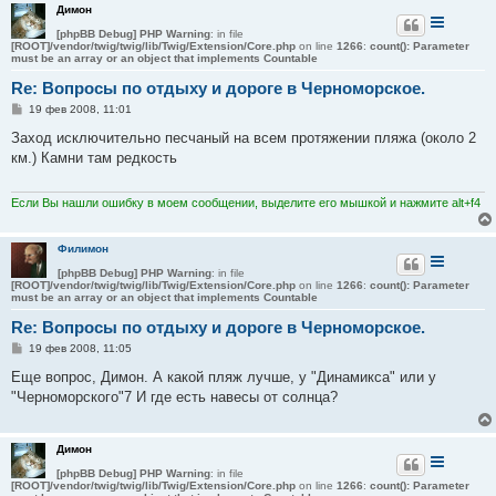
Димон
[phpBB Debug] PHP Warning
: in file
[ROOT]/vendor/twig/twig/lib/Twig/Extension/Core.php
on line
1266
:
count(): Parameter
must be an array or an object that implements Countable
Re: Вопросы по отдыху и дороге в Черноморское.
С
19 фев 2008, 11:01
о
о
Заход исключительно песчаный на всем протяжении пляжа (около 2
б
км.) Камни там редкость
щ
е
н
и
Если Вы нашли ошибку в моем сообщении, выделите его мышкой и нажмите alt+f4
е
Филимон
[phpBB Debug] PHP Warning
: in file
[ROOT]/vendor/twig/twig/lib/Twig/Extension/Core.php
on line
1266
:
count(): Parameter
must be an array or an object that implements Countable
Re: Вопросы по отдыху и дороге в Черноморское.
С
19 фев 2008, 11:05
о
о
Еще вопрос, Димон. А какой пляж лучше, у "Динамикса" или у
б
"Черноморского"7 И где есть навесы от солнца?
щ
е
н
и
Димон
е
[phpBB Debug] PHP Warning
: in file
[ROOT]/vendor/twig/twig/lib/Twig/Extension/Core.php
on line
1266
:
count(): Parameter