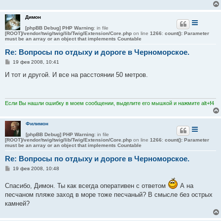
и
е
Димон
[phpBB Debug] PHP Warning
: in file
[ROOT]/vendor/twig/twig/lib/Twig/Extension/Core.php
on line
1266
:
count(): Parameter
must be an array or an object that implements Countable
Re: Вопросы по отдыху и дороге в Черноморское.
С
19 фев 2008, 10:41
о
о
И тот и другой. И все на расстоянии 50 метров.
б
щ
е
н
и
Если Вы нашли ошибку в моем сообщении, выделите его мышкой и нажмите alt+f4
е
Филимон
[phpBB Debug] PHP Warning
: in file
[ROOT]/vendor/twig/twig/lib/Twig/Extension/Core.php
on line
1266
:
count(): Parameter
must be an array or an object that implements Countable
Re: Вопросы по отдыху и дороге в Черноморское.
С
19 фев 2008, 10:48
о
о
Спасибо, Димон. Ты как всегда оперативен с ответом
А на
б
щ
песчаном пляже заход в море тоже песчаный? В смысле без острых
е
камней?
н
и
е