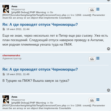
Анка
Модератор
[phpBB Debug] PHP Warning
: in file
[ROOT]/vendor/twig/twig/lib/Twig/Extension/Core.php
on line
1266
:
count(): Parameter
must be an array or an object that implements Countable
Re: А где проводят отпуск Черноморцы?
С
16 июл 2011, 11:44
о
о
Еще не знаю, через несколько лет в Питер еще раз съезжу. Уже есть
б
план посещений. Следующий отпуск наверное проведу в Анталии,
щ
е
моя родная племянница уехала туда на ПМЖ.
н
и
е
chernomorsko
Администратор
Re: А где проводят отпуск Черноморцы?
С
16 июл 2011, 11:46
о
о
В Турцию на ПМЖ? Вышла замуж за турка?
б
щ
е
н
и
Анка
е
Модератор
[phpBB Debug] PHP Warning
: in file
[ROOT]/vendor/twig/twig/lib/Twig/Extension/Core.php
on line
1266
:
count(): Parameter
must be an array or an object that implements Countable