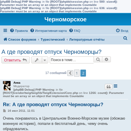
[phpBB Debug] PHP Warning
: in file
[ROOT]/phpbb/session.php
on line
580
:
sizeof():
Parameter must be an array or an object that implements Countable
[phpBB Debug] PHP Warning
: in file
[ROOT]/phpbb/session.php
on line
636
:
sizeof():
Parameter must be an array or an object that implements Countable
Черноморское
Правила
Интерактивная карта
FAQ
Вход
П
Список форумов
Туристический
Литературные отчёты
о
А где проводят отпуск Черноморцы?
и
Поиск
Расширенн
Ответить
с
к
1
2
17 сообщений
Пред.
Анка
Модератор
[phpBB Debug] PHP Warning
: in file
[ROOT]/vendor/twig/twig/lib/Twig/Extension/Core.php
on line
1266
:
count(): Parameter
must be an array or an object that implements Countable
Re: А где проводят отпуск Черноморцы?
С
16 июл 2011, 11:01
о
о
Очень понравилось в Центральном Военно-Морском музее (обожаю
б
военную историю), попали в бесплатный день, чему очень
щ
е
обрадовались.