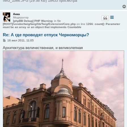
IMG_1066.JPG (29.58 КБ) 18433 просмотра
Анка
Модератор
[phpBB Debug] PHP Warning
: in file
[ROOT]/vendor/twig/twig/lib/Twig/Extension/Core.php
on line
1266
:
count(): Parameter
must be an array or an object that implements Countable
Re: А где проводят отпуск Черноморцы?
С
16 июл 2011, 11:05
о
о
Архитектура величественная, и великолепная
б
щ
е
н
и
е