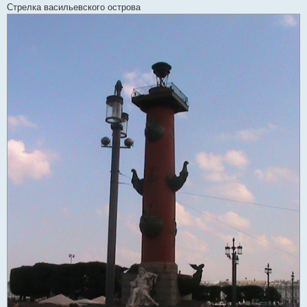
н
Стрелка васильевского острова
и
е