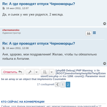
Re: А где проводят отпуск Черноморцы?
С
16 июл 2011, 12:07
о
о
Да, и сынок у них уже родился, 2 месяца.
б
щ
е
н
и
chernomorsko
е
Администратор
Re: А где проводят отпуск Черноморцы?
С
16 июл 2011, 12:08
о
о
Аня, здорово, мои поздравления! Желаю, чтобы ты обязательно
б
побыла в Анталии.
щ
е
н
и
[phpBB Debug] PHP Warning
: in file
е
Ответить
[ROOT]/vendor/twig/twig/lib/Twig/Exten
sion/Core.php
on line
1266
:
count(): Parameter must
be an array or an object that implements Countable
1
2
17 сообщений
Пред.
КТО СЕЙЧАС НА КОНФЕРЕНЦИИ
Сейчас этот форум просматривают: нет зарегистрированных пользователей и 12