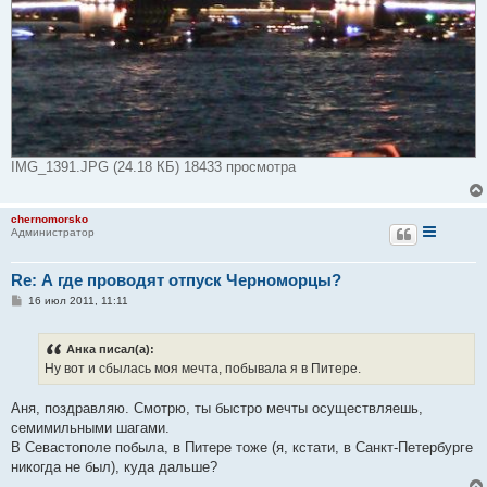
IMG_1391.JPG (24.18 КБ) 18433 просмотра
chernomorsko
Администратор
Re: А где проводят отпуск Черноморцы?
С
16 июл 2011, 11:11
о
о
б
Анка писал(а):
щ
е
Ну вот и сбылась моя мечта, побывала я в Питере.
н
и
е
Аня, поздравляю. Смотрю, ты быстро мечты осуществляешь,
семимильными шагами.
В Севастополе побыла, в Питере тоже (я, кстати, в Санкт-Петербурге
никогда не был), куда дальше?