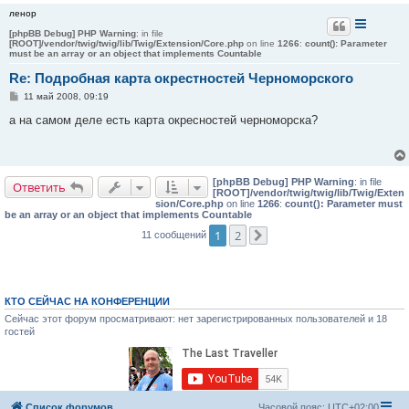
ленор
[phpBB Debug] PHP Warning
: in file
[ROOT]/vendor/twig/twig/lib/Twig/Extension/Core.php
on line
1266
:
count(): Parameter
must be an array or an object that implements Countable
Re: Подробная карта окрестностей Черноморского
С
11 май 2008, 09:19
о
о
а на самом деле есть карта окресностей черноморска?
б
щ
е
н
и
[phpBB Debug] PHP Warning
: in file
е
Ответить
[ROOT]/vendor/twig/twig/lib/Twig/Exten
sion/Core.php
on line
1266
:
count(): Parameter must
be an array or an object that implements Countable
1
2
11 сообщений
След.
КТО СЕЙЧАС НА КОНФЕРЕНЦИИ
Сейчас этот форум просматривают: нет зарегистрированных пользователей и 18
гостей
Список форумов
Часовой пояс:
UTC+02:00