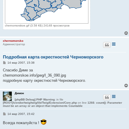
chernomorskoe.gif (3.58 КБ) 24148 просмотров
chernomorsko
Администратор
Подробная карта окрестностей Черноморского
С
14 мар 2007, 15:38
о
о
Спасибо Диме за
б
chernomorskoe.info/jpeg/l_36_090.jpg
щ
е
подробную карту окрестностей Черноморского.
н
и
е
Димон
[phpBB Debug] PHP Warning
: in file
[ROOT]/vendor/twig/twig/lib/Twig/Extension/Core.php
on line
1266
:
count(): Parameter
must be an array or an object that implements Countable
С
14 мар 2007, 15:42
о
о
Всегда пожалуйста !
б
щ