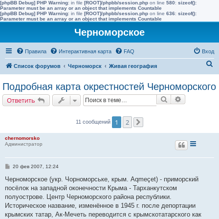
[phpBB Debug] PHP Warning
: in file
[ROOT]/phpbb/session.php
on line
580
:
sizeof():
Parameter must be an array or an object that implements Countable
[phpBB Debug] PHP Warning
: in file
[ROOT]/phpbb/session.php
on line
636
:
sizeof():
Parameter must be an array or an object that implements Countable
Черноморское
Правила
Интерактивная карта
FAQ
Вход
П
Список форумов
Черноморск
Живая география
о
Подробная карта окрестностей Черноморского
и
Поиск
Расширенн
Ответить
с
к
1
2
11 сообщений
След.
chernomorsko
Администратор
С
20 фев 2007, 12:24
о
о
Черноморское (укр. Чорноморське, крым. Aqmeçet) - приморский
б
посёлок на западной оконечности Крыма - Тарханкутском
щ
е
полуострове. Центр Черноморского района республики.
н
Историческое название, изменённое в 1945 г. после депортации
и
е
крымских татар, Ак-Мечеть переводится с крымскотатарского как