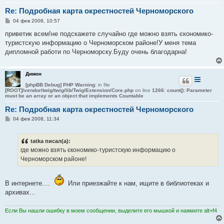
Re: Подробная карта окрестностей Черноморского
С
04 фев 2008, 10:57
о
о
приветик всем!не подскажете случайно где можно взять єкономико-
б
туристскую информацию о Черноморском районе!У меня тема
щ
е
дипломной работи по Черноморску.Буду очень благодарна!
н
и
е
Димон
[phpBB Debug] PHP Warning
: in file
[ROOT]/vendor/twig/twig/lib/Twig/Extension/Core.php
on line
1266
:
count(): Parameter
must be an array or an object that implements Countable
Re: Подробная карта окрестностей Черноморского
С
04 фев 2008, 11:34
о
о
б
tatka писал(а):
щ
е
где можно взять єкономико-туристскую информацию о
н
Черноморском районе!
и
е
В интернете....
Или приезжайте к нам, ищите в библиотеках и
архивах...
Если Вы нашли ошибку в моем сообщении, выделите его мышкой и нажмите alt+f4