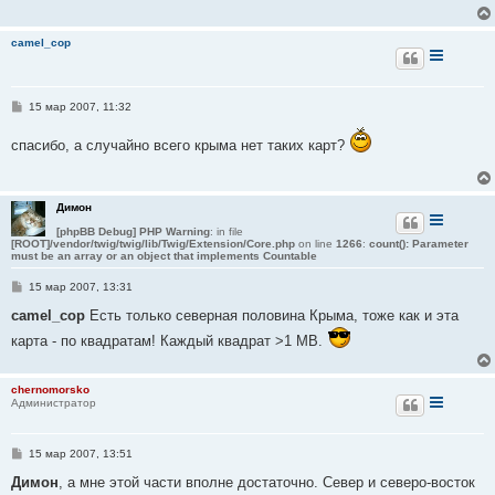
е
н
и
camel_cop
е
С
15 мар 2007, 11:32
о
о
спасибо, а случайно всего крыма нет таких карт?
б
щ
е
н
и
Димон
е
[phpBB Debug] PHP Warning
: in file
[ROOT]/vendor/twig/twig/lib/Twig/Extension/Core.php
on line
1266
:
count(): Parameter
must be an array or an object that implements Countable
С
15 мар 2007, 13:31
о
о
camel_cop
Есть только северная половина Крыма, тоже как и эта
б
карта - по квадратам! Каждый квадрат >1 MB.
щ
е
н
и
chernomorsko
е
Администратор
С
15 мар 2007, 13:51
о
о
Димон
, а мне этой части вполне достаточно. Север и северо-восток
б