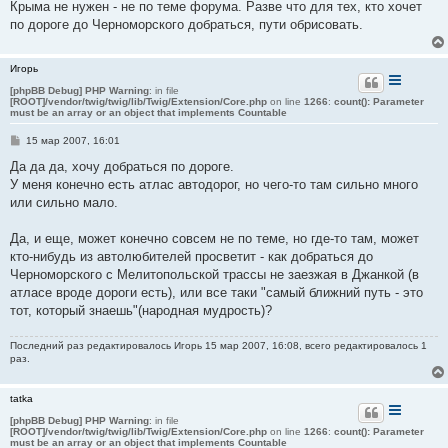
Крыма не нужен - не по теме форума. Разве что для тех, кто хочет
щ
е
по дороге до Черноморского добраться, пути обрисовать.
н
и
е
Игорь
[phpBB Debug] PHP Warning
: in file
[ROOT]/vendor/twig/twig/lib/Twig/Extension/Core.php
on line
1266
:
count(): Parameter
must be an array or an object that implements Countable
С
15 мар 2007, 16:01
о
о
Да да да, хочу добраться по дороге.
б
У меня конечно есть атлас автодорог, но чего-то там сильно много
щ
е
или сильно мало.
н
и
е
Да, и еще, может конечно совсем не по теме, но где-то там, может
кто-нибудь из автолюбителей просветит - как добраться до
Черноморского с Мелитопольской трассы не заезжая в Джанкой (в
атласе вроде дороги есть), или все таки "самый ближний путь - это
тот, который знаешь"(народная мудрость)?
Последний раз редактировалось
Игорь
15 мар 2007, 16:08, всего редактировалось 1
раз.
tatka
[phpBB Debug] PHP Warning
: in file
[ROOT]/vendor/twig/twig/lib/Twig/Extension/Core.php
on line
1266
:
count(): Parameter
must be an array or an object that implements Countable