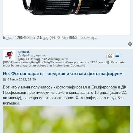
fs_cat.1295452937.2.b.jpg (44.72 КБ) 8653 просмотра
Сирожа
Добрый модератор
[phpBB Debug] PHP Warning
: in file
[ROOT]/vendor/twig/twig/lib/Twig/Extension/Core.php
on line
1266
:
count(): Parameter
must be an array or an object that implements Countable
Re: Фотоаппараты - чем, как и что мы фотографируем
С
04 июн 2012, 21:50
о
о
Вот что у меня получилось - фотографировал в Симферополе в ДК
б
Профсоюзов практически из самого конца зала, с 18 ряда (всего 22,
щ
е
по-моему), освещение отвратительное. Фотографировал с рук без
н
вспышки.
и
е