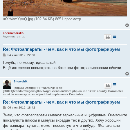
urXrVamYyvQ.jpg (102.84 КБ) 8651 просмотр
chernomorsko
Администратор
Re: Фотоаппараты - чем, как и что мы фотографируем
С
04 июн 2012, 22:58
о
о
Голубь, по-моему, идеальный.
б
Ещё интересно посмотреть на боке при фотографировании вблизи.
щ
е
н
и
Showchik
е
[phpBB Debug] PHP Warning
: in file
[ROOT]/vendor/twig/twig/lib/Twig/Extension/Core.php
on line
1266
:
count(): Parameter
must be an array or an object that implements Countable
Re: Фотоаппараты - чем, как и что мы фотографируем
С
06 июн 2012, 18:42
о
о
Знаю, что фотоаппараты бывают зеркальные и цифровые. Объясните
б
пожалуйста плюсы и минусы вкрадце тех и других. Хочу хороший
щ
е
фотоаппарат купить, может посоветуете что-нибудь. Желательно
н