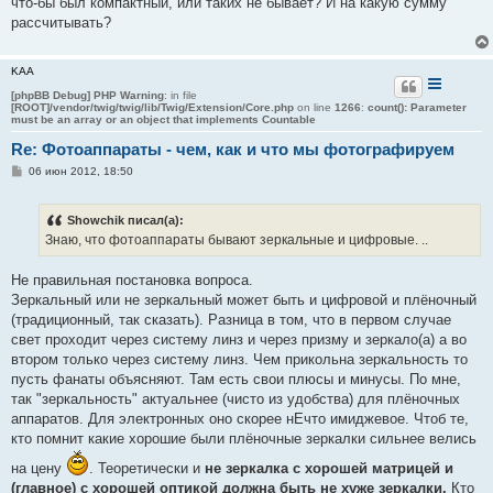
что-бы был компактный, или таких не бывает? И на какую сумму
и
е
рассчитывать?
KAA
[phpBB Debug] PHP Warning
: in file
[ROOT]/vendor/twig/twig/lib/Twig/Extension/Core.php
on line
1266
:
count(): Parameter
must be an array or an object that implements Countable
Re: Фотоаппараты - чем, как и что мы фотографируем
С
06 июн 2012, 18:50
о
о
б
Showchik писал(а):
щ
е
Знаю, что фотоаппараты бывают зеркальные и цифровые. ..
н
и
е
Не правильная постановка вопроса.
Зеркальный или не зеркальный может быть и цифровой и плёночный
(традиционный, так сказать). Разница в том, что в первом случае
свет проходит через систему линз и через призму и зеркало(а) а во
втором только через систему линз. Чем прикольна зеркальность то
пусть фанаты объясняют. Там есть свои плюсы и минусы. По мне,
так "зеркальность" актуальнее (чисто из удобства) для плёночных
аппаратов. Для электронных оно скорее нЕчто имиджевое. Чтоб те,
кто помнит какие хорошие были плёночные зеркалки сильнее велись
на цену
. Теоретически и
не зеркалка с хорошей матрицей и
(главное) с хорошей оптикой должна быть не хуже зеркалки.
Кто