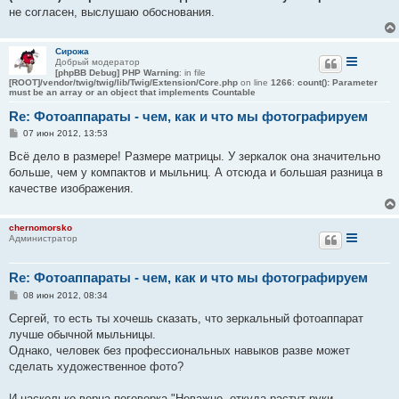
не согласен, выслушаю обоснования.
Сирожа
Добрый модератор
[phpBB Debug] PHP Warning
: in file
[ROOT]/vendor/twig/twig/lib/Twig/Extension/Core.php
on line
1266
:
count(): Parameter
must be an array or an object that implements Countable
Re: Фотоаппараты - чем, как и что мы фотографируем
С
07 июн 2012, 13:53
о
о
Всё дело в размере! Размере матрицы. У зеркалок она значительно
б
больше, чем у компактов и мыльниц. А отсюда и большая разница в
щ
е
качестве изображения.
н
и
е
chernomorsko
Администратор
Re: Фотоаппараты - чем, как и что мы фотографируем
С
08 июн 2012, 08:34
о
о
Сергей, то есть ты хочешь сказать, что зеркальный фотоаппарат
б
лучше обычной мыльницы.
щ
е
Однако, человек без профессиональных навыков разве может
н
сделать художественное фото?
и
е
И насколько верна поговорка "Неважно, откуда растут руки, -