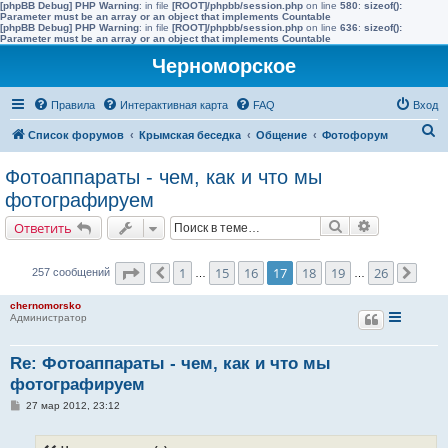
[phpBB Debug] PHP Warning
: in file
[ROOT]/phpbb/session.php
on line
580
:
sizeof():
Parameter must be an array or an object that implements Countable
[phpBB Debug] PHP Warning
: in file
[ROOT]/phpbb/session.php
on line
636
:
sizeof():
Parameter must be an array or an object that implements Countable
Черноморское
Правила
Интерактивная карта
FAQ
Вход
П
Список форумов
Крымская беседка
Общение
Фотофорум
о
Фотоаппараты - чем, как и что мы
и
фотографируем
с
Поиск
Расширенн
Ответить
к
Страница
17
из
26
1
15
16
17
18
19
26
257 сообщений
Пред.
…
…
След
chernomorsko
Администратор
Re: Фотоаппараты - чем, как и что мы
фотографируем
С
27 мар 2012, 23:12
о
о
б