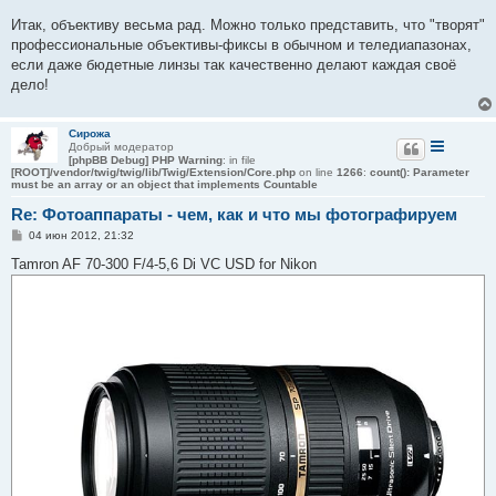
Итак, объективу весьма рад. Можно только представить, что "творят"
профессиональные объективы-фиксы в обычном и теледиапазонах,
если даже бюдетные линзы так качественно делают каждая своё
дело!
Сирожа
Добрый модератор
[phpBB Debug] PHP Warning
: in file
[ROOT]/vendor/twig/twig/lib/Twig/Extension/Core.php
on line
1266
:
count(): Parameter
must be an array or an object that implements Countable
Re: Фотоаппараты - чем, как и что мы фотографируем
С
04 июн 2012, 21:32
о
о
Tamron AF 70-300 F/4-5,6 Di VC USD for Nikon
б
щ
е
н
и
е