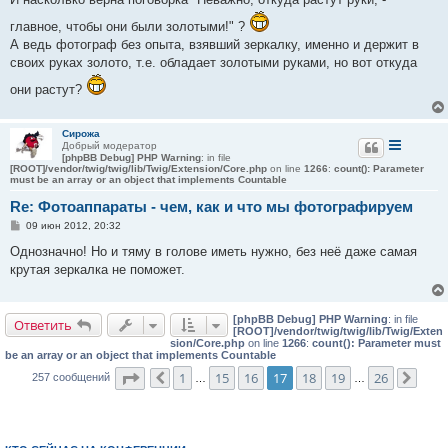
главное, чтобы они были золотыми!" ?
А ведь фотограф без опыта, взявший зеркалку, именно и держит в
своих руках золото, т.е. обладает золотыми руками, но вот откуда
они растут?
Сирожа
Добрый модератор
[phpBB Debug] PHP Warning
: in file
[ROOT]/vendor/twig/twig/lib/Twig/Extension/Core.php
on line
1266
:
count(): Parameter
must be an array or an object that implements Countable
Re: Фотоаппараты - чем, как и что мы фотографируем
С
09 июн 2012, 20:32
о
о
Однозначно! Но и тяму в голове иметь нужно, без неё даже самая
б
крутая зеркалка не поможет.
щ
е
н
и
[phpBB Debug] PHP Warning
: in file
е
Ответить
[ROOT]/vendor/twig/twig/lib/Twig/Exten
sion/Core.php
on line
1266
:
count(): Parameter must
be an array or an object that implements Countable
Страница
17
из
26
1
15
16
17
18
19
26
257 сообщений
Пред.
…
…
След