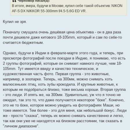
Черномор писал(а):
щ
е
В итоге, вчера, будучи в Москве, купил себе такой объектив: NIKON
н
AF-S DX NIKKOR 55-300mm f/4.5-5.6G ED VR.
и
е
Купил не зря.
Поначалу смущала очень дешёвая цена объектива - он в два раза
почти дешевле даже китового 18-105mm, который и сам по себе-то
считается бюджетным.
Однако, будучи в Индии в феврале-марте этого года, и теперь, при
просмотре фотографий после поездки в Индию, я понимаю, что есть
2 группы фотографий, которые он снимает намного лучше, чем 18-
105mm. Тут имеется ввиду и качество техническое, и
художественная часть фото. Первая группа - это животные,
например, в зоопарке. Теперь, на 300мм, можно снимать хоть
малюсеньких птиц, хоть зубы крокодила. И крупные животные, к
которым не подобраться близко, тоже весьма хороши. Вторая группа
- это люди. И опять же, на 300мм. Удивительно, уж что я точно не
ожидал, так это то, что даже получается некоторое "боке". Конечно,
это не то боке, которое можно увидеть на фотографиях Маши, но
тоже имеется. Тем более - это для меня, как небольшой бонус. Люди
же - просто "сказка", теперь их можно снимать качественно и легко,
так как они уже не находятся на близком расстоянии, так сказать в
"личном диапазоне".