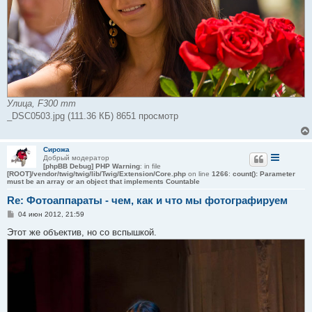
Улица, F300 mm
_DSC0503.jpg (111.36 КБ) 8651 просмотр
Сирожа
Добрый модератор
[phpBB Debug] PHP Warning
: in file
[ROOT]/vendor/twig/twig/lib/Twig/Extension/Core.php
on line
1266
:
count(): Parameter
must be an array or an object that implements Countable
Re: Фотоаппараты - чем, как и что мы фотографируем
С
04 июн 2012, 21:59
о
о
Этот же объектив, но со вспышкой.
б
щ
е
н
и
е