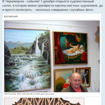
о
В Черноморске - событие! 7 декабря открылся художественный
б
салон, в котором можно приобрести картины местных художников, да
щ
е
и просто посмотреть... несколько совершенно случайных фото:
н
и
ВЛОЖЕНИЯ
е
DSC01209.JPG (36.08 КБ) 6746 просмотров