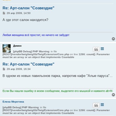
Re: Арт-салон "Созвездие"
С
29 апр 2009, 14:50
о
о
А где этот салон находится?
б
щ
е
н
и
Любая женщина всё простит, но ничего не забудет
е
Димон
[phpBB Debug] PHP Warning
: in file
[ROOT]/vendor/twig/twig/lib/Twig/Extension/Core.php
on line
1266
:
count(): Parameter
must be an array or an object that implements Countable
Re: Арт-салон "Созвездие"
С
29 апр 2009, 16:34
о
о
В одном из новых павильонов парка, напротив кафе "Алые паруса"...
б
щ
е
н
и
Если Вы нашли ошибку в моем сообщении, выделите его мышкой и нажмите alt+f4
е
Елена Меретина
[phpBB Debug] PHP Warning
: in file
[ROOT]/vendor/twig/twig/lib/Twig/Extension/Core.php
on line
1266
:
count(): Parameter
must be an array or an object that implements Countable