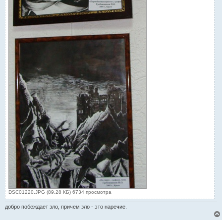
DSC01220.JPG (89.28 КБ) 6734 просмотра
добро побеждает зло, причем зло - это наречие.