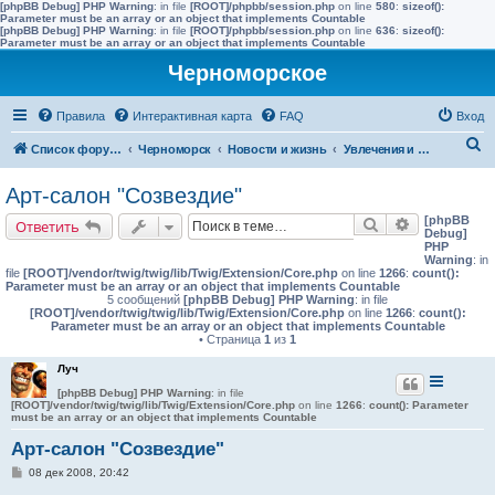
[phpBB Debug] PHP Warning
: in file
[ROOT]/phpbb/session.php
on line
580
:
sizeof():
Parameter must be an array or an object that implements Countable
[phpBB Debug] PHP Warning
: in file
[ROOT]/phpbb/session.php
on line
636
:
sizeof():
Parameter must be an array or an object that implements Countable
Черноморское
Правила
Интерактивная карта
FAQ
Вход
П
Список форумов
Черноморск
Новости и жизнь
Увлечения и интересы
о
Арт-салон "Созвездие"
и
[phpBB
Поиск
Расширенн
Ответить
с
Debug]
PHP
к
Warning
: in
file
[ROOT]/vendor/twig/twig/lib/Twig/Extension/Core.php
on line
1266
:
count():
Parameter must be an array or an object that implements Countable
5 сообщений
[phpBB Debug] PHP Warning
: in file
[ROOT]/vendor/twig/twig/lib/Twig/Extension/Core.php
on line
1266
:
count():
Parameter must be an array or an object that implements Countable
• Страница
1
из
1
Луч
[phpBB Debug] PHP Warning
: in file
[ROOT]/vendor/twig/twig/lib/Twig/Extension/Core.php
on line
1266
:
count(): Parameter
must be an array or an object that implements Countable
Арт-салон "Созвездие"
С
08 дек 2008, 20:42
о