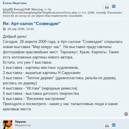
Елена Меретина
[phpBB Debug] PHP Warning
: in file
[ROOT]/vendor/twig/twig/lib/Twig/Extension/Core.php
on line
1266
:
count(): Parameter
must be an array or an object that implements Countable
Re: Арт-салон "Созвездие"
С
28 апр 2009, 14:32
о
о
Добрый день!
б
Сегодня, 28 апреля 2009 года, в Арт-салоне "Созвездие" открылась
щ
е
новая выставка "Мир вокруг нас". На выставке представлены
н
фотографии красивейших мест: Тарханкут, Крым, Карпаты. Также
и
е
есть коллажные картины нового автора.
Кстати, это уже 7 выставка:
1 выставка - картины местных художников,
2 выставка - вышитые картины Н.Саруханян
3 выставка - "Теплое дерево" (древопластика, резьба по дереву,
роспись по дереву)
4 выставка - "Истоки" (народные ремесла)
5 выставка - выставка детского творчества
6 выставка - "Весеннее настроение"
Приходите и посмотрите - какие у нас талантливые люди и какие
красивые места
Tatyana
Модератор