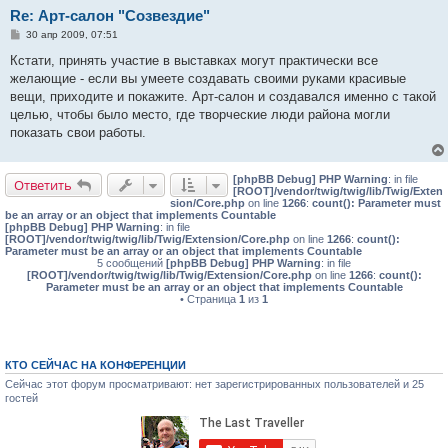
Re: Арт-салон "Созвездие"
С
30 апр 2009, 07:51
о
о
Кстати, принять участие в выставках могут практически все
б
желающие - если вы умеете создавать своими руками красивые
щ
е
вещи, приходите и покажите. Арт-салон и создавался именно с такой
н
целью, чтобы было место, где творческие люди района могли
и
е
показать свои работы.
[phpBB Debug] PHP Warning
: in file
Ответить
[ROOT]/vendor/twig/twig/lib/Twig/Exten
sion/Core.php
on line
1266
:
count(): Parameter must
be an array or an object that implements Countable
[phpBB Debug] PHP Warning
: in file
[ROOT]/vendor/twig/twig/lib/Twig/Extension/Core.php
on line
1266
:
count():
Parameter must be an array or an object that implements Countable
5 сообщений
[phpBB Debug] PHP Warning
: in file
[ROOT]/vendor/twig/twig/lib/Twig/Extension/Core.php
on line
1266
:
count():
Parameter must be an array or an object that implements Countable
• Страница
1
из
1
КТО СЕЙЧАС НА КОНФЕРЕНЦИИ
Сейчас этот форум просматривают: нет зарегистрированных пользователей и 25
гостей