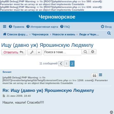
[phpBB Debug] PHP Warning
: in file
[ROOT]/phpbb/session.php
on line
580
:
sizeof():
Parameter must be an array or an object that implements Countable
[phpBB Debug] PHP Warning
: in file
[ROOT]/phpbb/session.php
on line
636
:
sizeof():
Parameter must be an array or an object that implements Countable
Черноморское
Правила
Интерактивная карта
FAQ
Вход
П
Список форумов
Черноморск
Новости и жизнь
Люди и Черноморское
о
Ищу (давно уж) Ярошинскую Людмилу
и
Поиск
Расширенн
Ответить
с
к
1
2
11 сообщений
Пред.
Sevast
[phpBB Debug] PHP Warning
: in file
[ROOT]/vendor/twig/twig/lib/Twig/Extension/Core.php
on line
1266
:
count(): Parameter
must be an array or an object that implements Countable
Re: Ищу (давно уж) Ярошинскую Людмилу
С
21 июн 2009, 18:40
о
о
Нашли, нашли! Спасибо!!!!
б
щ
е
н