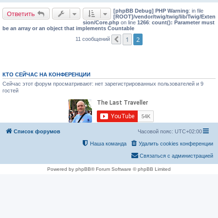
и
[phpBB Debug] PHP Warning
: in file
е
Ответить
[ROOT]/vendor/twig/twig/lib/Twig/Exten
sion/Core.php
on line
1266
:
count(): Parameter must
be an array or an object that implements Countable
1
2
11 сообщений
Пред.
КТО СЕЙЧАС НА КОНФЕРЕНЦИИ
Сейчас этот форум просматривают: нет зарегистрированных пользователей и 9
гостей
Список форумов
Часовой пояс:
UTC+02:00
Наша команда
Удалить cookies конференции
Связаться с администрацией
Powered by phpBB® Forum Software © phpBB Limited