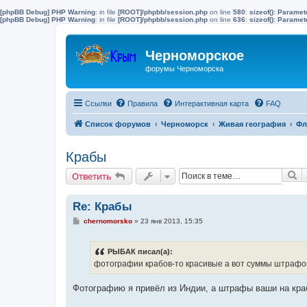
[phpBB Debug] PHP Warning
: in file
[ROOT]/phpbb/session.php
on line
580
:
sizeof(): Parame
[phpBB Debug] PHP Warning
: in file
[ROOT]/phpbb/session.php
on line
636
:
sizeof(): Parame
Черноморское
форумы Черноморска
Ссылки
Правила
Интерактивная карта
FAQ
Список форумов
Черноморск
Живая география
Фл
Крабы
П
Ответить
Re: Крабы
С
chernomorsko
»
23 янв 2013, 15:35
о
о
б
РЫБАК писал(а):
щ
е
фотографии крабов-то красивые а вот суммы штрафов
н
и
е
Фотографию я привёл из Индии, а штрафы ваши на кра