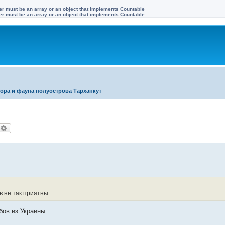
ter must be an array or an object that implements Countable
ter must be an array or an object that implements Countable
ора и фауна полуострова Тарханкут
оиск
Расширенный поиск
 не так приятны.
бов из Украины.