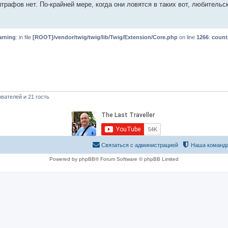
штрафов нет. По-крайней мере, когда они ловятся в таких вот, любительс
rning
: in file
[ROOT]/vendor/twig/twig/lib/Twig/Extension/Core.php
on line
1266
:
count
вателей и 21 гость
Связаться с администрацией
Наша команд
Powered by phpBB® Forum Software © phpBB Limited