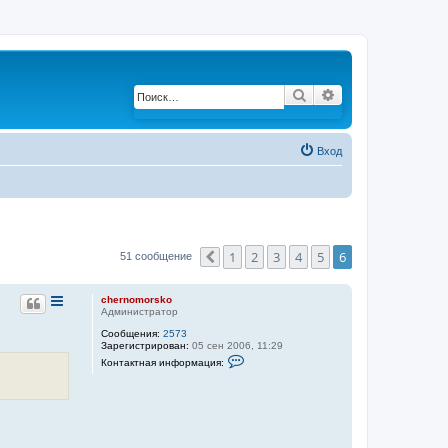
Поиск
Расширенный по
Вход
1
2
3
4
5
6
51 сообщение
Пред.
chernomorsko
Администратор
Сообщения:
2573
Зарегистрирован:
05 сен 2006, 11:29
К
Контактная информация:
о
н
т
а
к
т
н