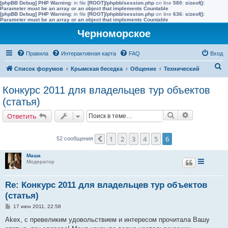
[phpBB Debug] PHP Warning
: in file
[ROOT]/phpbb/session.php
on line
580
:
sizeof():
Parameter must be an array or an object that implements Countable
[phpBB Debug] PHP Warning
: in file
[ROOT]/phpbb/session.php
on line
636
:
sizeof():
Parameter must be an array or an object that implements Countable
Черноморское
Правила
Интерактивная карта
FAQ
Вход
П
Список форумов
Крымская беседка
Общение
Технический
о
Конкурс 2011 для владельцев тур объектов
и
(статья)
с
Поиск
Расширенн
Ответить
к
1
2
3
4
5
6
52 сообщения
Пред.
Маша
Модератор
Re: Конкурс 2011 для владельцев тур объектов
(статья)
С
17 июн 2011, 22:58
о
о
Akex, с превеликим удовольствием и интересом прочитала Вашу
б