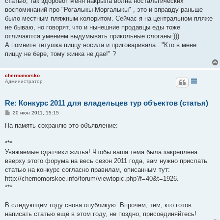
статью, так здорово! Меня накрыла волна ностальгических
щ
е
воспоминаний про "Рогалыкы-Моргалыкы" , это и вправду раньше
н
было местным пляжным колоритом. Сейчас я на центральном пляже
и
е
не бываю, но говорят, что и нынешние продавцы еды тоже
отличаются умением выдумывать прикольные слоганы:)))
А помните тетушка пиццу носила и приговаривала : "Кто в мене
пиццу не бере, тому жинка не дае!" ?
chernomorsko
Администратор
Re: Конкурс 2011 для владельцев тур объектов (статья)
С
20 июн 2011, 15:15
о
о
На память сохраняю это объявление:
б
щ
е
***
н
Уважаемые сдатчики жилья! Чтобы ваша тема была закреплена
и
е
вверху этого форума на весь сезон 2011 года, вам нужно прислать
статью на конкурс согласно правилам, описанным тут:
http://chernomorskoe.info/forum/viewtopic.php?f=40&t=1926.
***
В следующем году снова опубликую. Впрочем, тем, кто готов
написать статью ещё в этом году, не поздно, присоединяйтесь!