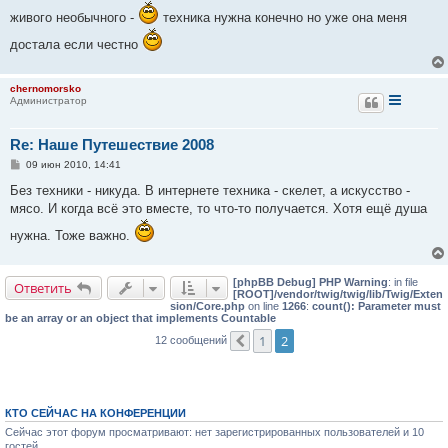
и
живого необычного -
техника нужна конечно но уже она меня
е
достала если честно
chernomorsko
Администратор
Re: Наше Путешествие 2008
С
09 июн 2010, 14:41
о
о
Без техники - никуда. В интернете техника - скелет, а искусство -
б
мясо. И когда всё это вместе, то что-то получается. Хотя ещё душа
щ
е
нужна. Тоже важно.
н
и
е
[phpBB Debug] PHP Warning
: in file
Ответить
[ROOT]/vendor/twig/twig/lib/Twig/Exten
sion/Core.php
on line
1266
:
count(): Parameter must
be an array or an object that implements Countable
1
2
12 сообщений
Пред.
КТО СЕЙЧАС НА КОНФЕРЕНЦИИ
Сейчас этот форум просматривают: нет зарегистрированных пользователей и 10
гостей