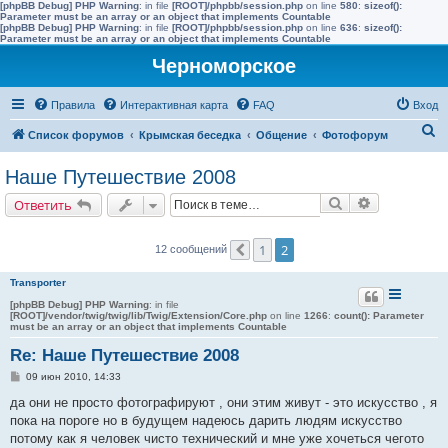
[phpBB Debug] PHP Warning
: in file
[ROOT]/phpbb/session.php
on line
580
:
sizeof():
Parameter must be an array or an object that implements Countable
[phpBB Debug] PHP Warning
: in file
[ROOT]/phpbb/session.php
on line
636
:
sizeof():
Parameter must be an array or an object that implements Countable
Черноморское
Правила
Интерактивная карта
FAQ
Вход
П
Список форумов
Крымская беседка
Общение
Фотофорум
о
Наше Путешествие 2008
и
Поиск
Расширенн
Ответить
с
к
1
2
12 сообщений
Пред.
Transporter
[phpBB Debug] PHP Warning
: in file
[ROOT]/vendor/twig/twig/lib/Twig/Extension/Core.php
on line
1266
:
count(): Parameter
must be an array or an object that implements Countable
Re: Наше Путешествие 2008
С
09 июн 2010, 14:33
о
о
да они не просто фотографируют , они этим живут - это искусство , я
б
пока на пороге но в будущем надеюсь дарить людям искусство
щ
е
потому как я человек чисто технический и мне уже хочеться чегото
н