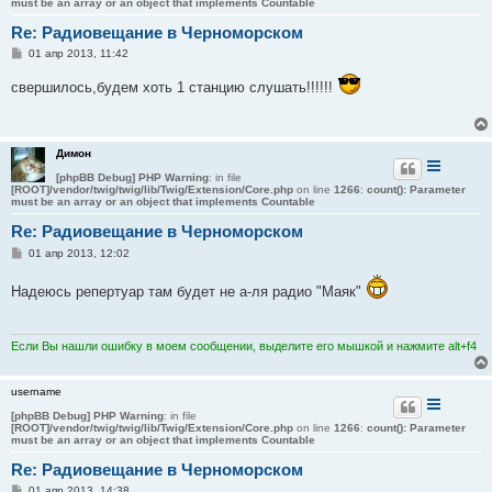
must be an array or an object that implements Countable
Re: Радиовещание в Черноморском
С
01 апр 2013, 11:42
о
о
свершилось,будем хоть 1 станцию слушать!!!!!!
б
щ
е
н
и
Димон
е
[phpBB Debug] PHP Warning
: in file
[ROOT]/vendor/twig/twig/lib/Twig/Extension/Core.php
on line
1266
:
count(): Parameter
must be an array or an object that implements Countable
Re: Радиовещание в Черноморском
С
01 апр 2013, 12:02
о
о
Надеюсь репертуар там будет не а-ля радио "Маяк"
б
щ
е
н
и
Если Вы нашли ошибку в моем сообщении, выделите его мышкой и нажмите alt+f4
е
username
[phpBB Debug] PHP Warning
: in file
[ROOT]/vendor/twig/twig/lib/Twig/Extension/Core.php
on line
1266
:
count(): Parameter
must be an array or an object that implements Countable
Re: Радиовещание в Черноморском
С
01 апр 2013, 14:38