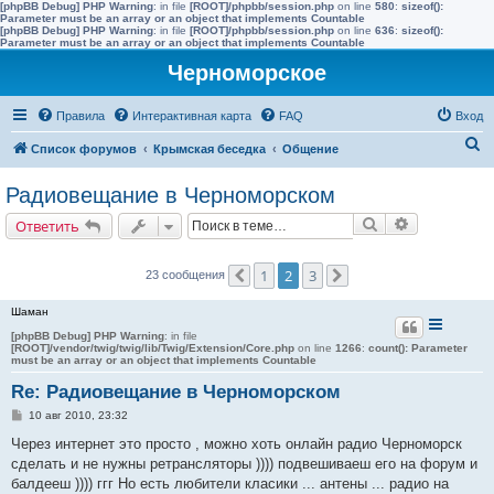
[phpBB Debug] PHP Warning
: in file
[ROOT]/phpbb/session.php
on line
580
:
sizeof():
Parameter must be an array or an object that implements Countable
[phpBB Debug] PHP Warning
: in file
[ROOT]/phpbb/session.php
on line
636
:
sizeof():
Parameter must be an array or an object that implements Countable
Черноморское
Правила
Интерактивная карта
FAQ
Вход
П
Список форумов
Крымская беседка
Общение
о
Радиовещание в Черноморском
и
Поиск
Расширенн
Ответить
с
к
1
2
3
23 сообщения
Пред.
След.
Шаман
[phpBB Debug] PHP Warning
: in file
[ROOT]/vendor/twig/twig/lib/Twig/Extension/Core.php
on line
1266
:
count(): Parameter
must be an array or an object that implements Countable
Re: Радиовещание в Черноморском
С
10 авг 2010, 23:32
о
о
Через интернет это просто , можно хоть онлайн радио Черноморск
б
сделать и не нужны ретрансляторы )))) подвешиваеш его на форум и
щ
е
балдееш )))) ггг Но есть любители класики ... антены ... радио на
н