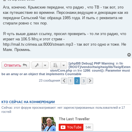
о
о
Ага, конечно. Крымские передачи, что радио , что ТВ - так вот, это
б
как путешествие во времени. Персонажи,ведущие и декорации как из
щ
е
передачи Сельский Час образца 1985 года. И пыль с реквизита не
н
стирали ровно с тех пор.
и
е
Я чуть выше давал ссылку, просил проверить - то ли это радио, что
играет на 106.5 Мгц и этот стрим -
http://mail.tv.crimea.ua:8000/stream.mp3 - так вот это одно и тоже. Не
Маяк. Проминь.
[phpBB Debug] PHP Warning
: in file
Ответить
[ROOT]/vendor/twig/twig/lib/Twig/Exten
sion/Core.php
on line
1266
:
count(): Parameter must
be an array or an object that implements Countable
1
2
3
23 сообщения
Пред.
След.
КТО СЕЙЧАС НА КОНФЕРЕНЦИИ
Сейчас этот форум просматривают: нет зарегистрированных пользователей и 17
гостей