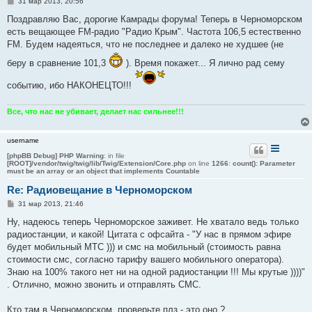
С
31 мар 2013, 20:56
о
о
Поздравляю Вас, дорогие Камрады форума! Теперь в Черноморском
б
есть вещающее FM-радио "Радио Крым". Частота 106,5 естественно
щ
е
FM. Будем надеяться, что не последнее и далеко не худшее (не
н
и
беру в сравнение 101,3
). Время покажет... Я лично рад сему
е
событию, ибо НАКОНЕЦТО!!!
Все, что нас не убивает, делает нас сильнее!!!
username
[phpBB Debug] PHP Warning
: in file
[ROOT]/vendor/twig/twig/lib/Twig/Extension/Core.php
on line
1266
:
count(): Parameter
must be an array or an object that implements Countable
Re: Радиовещание в Черноморском
С
31 мар 2013, 21:46
о
о
Ну, надеюсь теперь Черноморское заживет. Не хватало ведь только
б
радиостанции, и какой! Цитата с офсайта - "У нас в прямом эфире
щ
е
будет мобильный МТС ))) и смс на мобильный (стоимость равна
н
стоимости смс, согласно тарифу вашего мобильного оператора).
и
е
Знаю на 100% такого нет ни на одной радиостанции !!! Мы крутые ))))"
. Отлично, можно звонить и отправлять СМС.
Кто там в Черноморском, проверьте плз - это оно ?