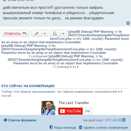
о
о
действительно все просто!!! достаточно только набрать
б
вышеуказанный номер телефона и убедиться... убедительная
щ
е
просьба звоните только по делу... за раннее благодарен
н
и
е
[phpBB Debug] PHP Warning
: in file
Ответить
[ROOT]/vendor/twig/twig/lib/Twig/Exten
sion/Core.php
on line
1266
:
count(): Parameter must
be an array or an object that implements Countable
[phpBB Debug] PHP Warning
: in file
[ROOT]/vendor/twig/twig/lib/Twig/Extension/Core.php
on line
1266
:
count():
Parameter must be an array or an object that implements Countable
3 сообщения
[phpBB Debug] PHP Warning
: in file
[ROOT]/vendor/twig/twig/lib/Twig/Extension/Core.php
on line
1266
:
count():
Parameter must be an array or an object that implements Countable
• Страница
1
из
1
КТО СЕЙЧАС НА КОНФЕРЕНЦИИ
Сейчас этот форум просматривают: нет зарегистрированных пользователей и 9
гостей
Список форумов
Часовой пояс:
UTC+02:00
Наша команда
Удалить cookies конференции