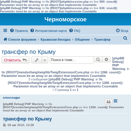
[phpBB Debug] PHP Warning
: in file
[ROOT]/phpbb/session.php
on line
580
:
sizeof():
Parameter must be an array or an object that implements Countable
[phpBB Debug] PHP Warning
: in file
[ROOT]/phpbb/session.php
on line
636
:
sizeof():
Parameter must be an array or an object that implements Countable
Черноморское
Правила
Интерактивная карта
FAQ
Вход
П
Список форумов
Крымская беседка
Общение
Трансфер
о
трансфер по Крыму
и
[phpBB
Поиск
Расширенн
Ответить
с
Debug]
PHP
к
Warning
: in
file
[ROOT]/vendor/twig/twig/lib/Twig/Extension/Core.php
on line
1266
:
count():
Parameter must be an array or an object that implements Countable
3 сообщения
[phpBB Debug] PHP Warning
: in file
[ROOT]/vendor/twig/twig/lib/Twig/Extension/Core.php
on line
1266
:
count():
Parameter must be an array or an object that implements Countable
• Страница
1
из
1
александре
[phpBB Debug] PHP Warning
: in file
[ROOT]/vendor/twig/twig/lib/Twig/Extension/Core.php
on line
1266
:
count(): Parameter
must be an array or an object that implements Countable
трансфер по Крыму
С
09 авг 2010, 13:38
о