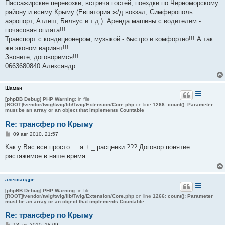
о
Пассажирские перевозки, встреча гостей, поездки по Черноморскому
б
району и всему Крыму (Евпатория ж/д вокзал, Cимферополь
щ
е
аэропорт, Атлеш, Беляус и т.д.). Аренда машины с водителем -
н
почасовая оплата!!!
и
е
Транспорт с кондиционером, музыкой - быстро и комфортно!!! А так
же эконом вариант!!!
Звоните, договоримся!!!
0663680840 Александр
Шаман
[phpBB Debug] PHP Warning
: in file
[ROOT]/vendor/twig/twig/lib/Twig/Extension/Core.php
on line
1266
:
count(): Parameter
must be an array or an object that implements Countable
Re: трансфер по Крыму
С
09 авг 2010, 21:57
о
о
Как у Вас все просто ... а + _ расценки ??? Договор понятие
б
растяжимое в наше время .
щ
е
н
и
александре
е
[phpBB Debug] PHP Warning
: in file
[ROOT]/vendor/twig/twig/lib/Twig/Extension/Core.php
on line
1266
:
count(): Parameter
must be an array or an object that implements Countable
Re: трансфер по Крыму
С
18 авг 2010, 18:09