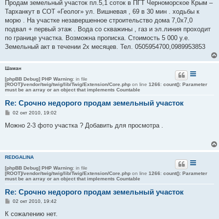
о
Продам земельный участок пл.5,1 соток в ПГТ Черноморское Крым –
б
Тарханкут в СОТ «Геолог» ул. Вишневая , 69 в 30 мин . ходьбы к
щ
е
морю . На участке незавершенное строительство дома 7,0х7,0
н
подвал + первый этаж . Вода со скважины , газ и эл.линия проходит
и
е
по границе участка. Возможна прописка. Стоимость 5 000 у.е.
Земельный акт в течении 2х месяцев. Тел. 0505954700,0989953853
Шаман
[phpBB Debug] PHP Warning
: in file
[ROOT]/vendor/twig/twig/lib/Twig/Extension/Core.php
on line
1266
:
count(): Parameter
must be an array or an object that implements Countable
Re: Срочно недорого продам земельный участок
С
02 окт 2010, 19:02
о
о
Можно 2-3 фото участка ? Добавить для просмотра .
б
щ
е
н
и
REDGALINA
е
[phpBB Debug] PHP Warning
: in file
[ROOT]/vendor/twig/twig/lib/Twig/Extension/Core.php
on line
1266
:
count(): Parameter
must be an array or an object that implements Countable
Re: Срочно недорого продам земельный участок
С
02 окт 2010, 19:42
о
о
К сожалению нет.
б