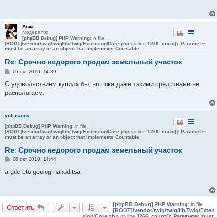
щ
е
н
и
Анка
е
Модератор
[phpBB Debug] PHP Warning
: in file
[ROOT]/vendor/twig/twig/lib/Twig/Extension/Core.php
on line
1266
:
count(): Parameter
must be an array or an object that implements Countable
Re: Срочно недорого продам земельный участок
С
06 окт 2010, 14:39
о
о
С удовольствием купила бы, но пока даже такими средствами не
б
располагаем.
щ
е
н
и
yuli.canov
е
[phpBB Debug] PHP Warning
: in file
[ROOT]/vendor/twig/twig/lib/Twig/Extension/Core.php
on line
1266
:
count(): Parameter
must be an array or an object that implements Countable
Re: Срочно недорого продам земельный участок
С
06 окт 2010, 14:44
о
о
a gde eto geolog nahoditsa
б
щ
е
н
и
[phpBB Debug] PHP Warning
: in file
е
Ответить
[ROOT]/vendor/twig/twig/lib/Twig/Exten
sion/Core.php
on line
1266
:
count(): Parameter must