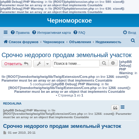
[phpBB Debug] PHP Warning
: in file
[ROOT]/phpbb/session.php
on line
580
:
sizeof():
Parameter must be an array or an object that implements Countable
[phpBB Debug] PHP Warning
: in file
[ROOT]/phpbb/session.php
on line
636
:
sizeof():
Parameter must be an array or an object that implements Countable
Черноморское
Правила
Интерактивная карта
FAQ
Вход
П
Список форумов
Черноморск
Объявления
Недвижимость
о
Срочно недорого продам земельный участок
и
[phpBB
Поиск
Расширенн
Ответить
с
Debug]
PHP
к
Warning
: in
file
[ROOT]/vendor/twig/twig/lib/Twig/Extension/Core.php
on line
1266
:
count():
Parameter must be an array or an object that implements Countable
5 сообщений
[phpBB Debug] PHP Warning
: in file
[ROOT]/vendor/twig/twig/lib/Twig/Extension/Core.php
on line
1266
:
count():
Parameter must be an array or an object that implements Countable
• Страница
1
из
1
REDGALINA
[phpBB Debug] PHP Warning
: in file
[ROOT]/vendor/twig/twig/lib/Twig/Extension/Core.php
on line
1266
:
count(): Parameter
must be an array or an object that implements Countable
Срочно недорого продам земельный участок
С
01 окт 2010, 20:11
о