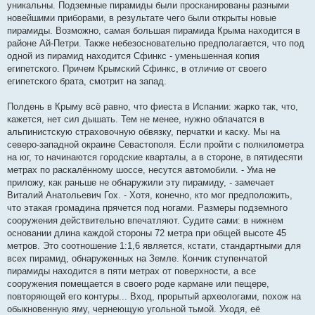
уникальны. Подземные пирамиды были просканированы разными
новейшими приборами, в результате чего были открыты новые
пирамиды. Возможно, самая большая пирамида Крыма находится в
районе Ай-Петри. Также небезосновательно предполагается, что под
одной из пирамид находится Сфинкс - уменьшенная копия
египетского. Причем Крымский Сфинкс, в отличие от своего
египетского брата, смотрит на запад.
Полдень в Крыму всё равно, что фиеста в Испании: жарко так, что,
кажется, нет сил дышать. Тем не менее, нужно облачатся в
альпинистскую страховочную обвязку, перчатки и каску. Мы на
северо-западной окраине Севастополя. Если пройти с полкилометра
на юг, то начинаются городские кварталы, а в стороне, в пятидесяти
метрах по раскалённому шоссе, несутся автомобили. - Ума не
приложу, как раньше не обнаружили эту пирамиду, - замечает
Виталий Анатольевич Гох. - Хотя, конечно, кто мог предположить,
что этакая громадина прячется под ногами. Размеры подземного
сооружения действительно впечатляют. Судите сами: в нижнем
основании длина каждой стороны 72 метра при общей высоте 45
метров. Это соотношение 1:1,6 является, кстати, стандартными для
всех пирамид, обнаруженных на Земле. Кончик ступенчатой
пирамиды находится в пяти метрах от поверхности, а все
сооружения помещается в своего роде кармане или пещере,
повторяющей его контуры... Вход, прорытый археологами, похож на
обыкновенную яму, чернеющую угольной тьмой. Уходя, её