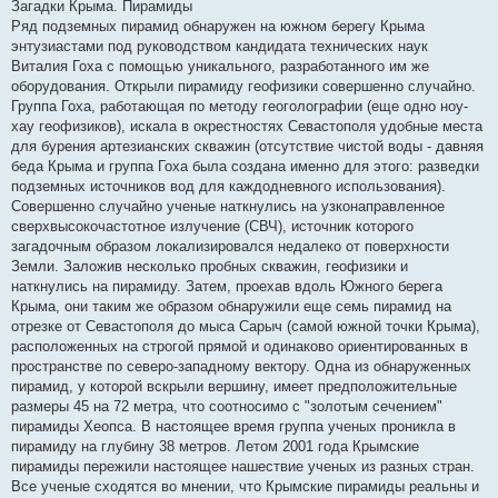
о
Загадки Крыма. Пирамиды
б
Ряд подземных пирамид обнаружен на южном берегу Крыма
щ
е
энтузиастами под руководством кандидата технических наук
н
Виталия Гоха с помощью уникального, разработанного им же
и
е
оборудования. Открыли пирамиду геофизики совершенно случайно.
Группа Гоха, работающая по методу геоголографии (еще одно ноу-
хау геофизиков), искала в окрестностях Севастополя удобные места
для бурения артезианских скважин (отсутствие чистой воды - давняя
беда Крыма и группа Гоха была создана именно для этого: разведки
подземных источников вод для каждодневного использования).
Совершенно случайно ученые наткнулись на узконаправленное
сверхвысокочастотное излучение (СВЧ), источник которого
загадочным образом локализировался недалеко от поверхности
Земли. Заложив несколько пробных скважин, геофизики и
наткнулись на пирамиду. Затем, проехав вдоль Южного берега
Крыма, они таким же образом обнаружили еще семь пирамид на
отрезке от Севастополя до мыса Сарыч (самой южной точки Крыма),
расположенных на строгой прямой и одинаково ориентированных в
пространстве по северо-западному вектору. Одна из обнаруженных
пирамид, у которой вскрыли вершину, имеет предположительные
размеры 45 на 72 метра, что соотносимо с "золотым сечением"
пирамиды Хеопса. В настоящее время группа ученых проникла в
пирамиду на глубину 38 метров. Летом 2001 года Крымские
пирамиды пережили настоящее нашествие ученых из разных стран.
Все ученые сходятся во мнении, что Крымские пирамиды реальны и