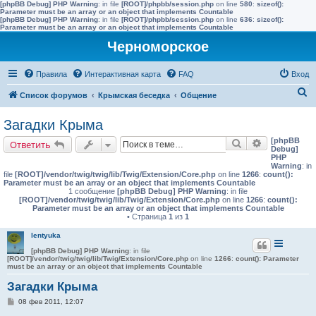
[phpBB Debug] PHP Warning
: in file
[ROOT]/phpbb/session.php
on line
580
:
sizeof():
Parameter must be an array or an object that implements Countable
[phpBB Debug] PHP Warning
: in file
[ROOT]/phpbb/session.php
on line
636
:
sizeof():
Parameter must be an array or an object that implements Countable
Черноморское
Правила
Интерактивная карта
FAQ
Вход
П
Список форумов
Крымская беседка
Общение
о
Загадки Крыма
и
[phpBB
Поиск
Расширенн
Ответить
с
Debug]
PHP
к
Warning
: in
file
[ROOT]/vendor/twig/twig/lib/Twig/Extension/Core.php
on line
1266
:
count():
Parameter must be an array or an object that implements Countable
1 сообщение
[phpBB Debug] PHP Warning
: in file
[ROOT]/vendor/twig/twig/lib/Twig/Extension/Core.php
on line
1266
:
count():
Parameter must be an array or an object that implements Countable
• Страница
1
из
1
lentyuka
[phpBB Debug] PHP Warning
: in file
[ROOT]/vendor/twig/twig/lib/Twig/Extension/Core.php
on line
1266
:
count(): Parameter
must be an array or an object that implements Countable
Загадки Крыма
С
08 фев 2011, 12:07
о