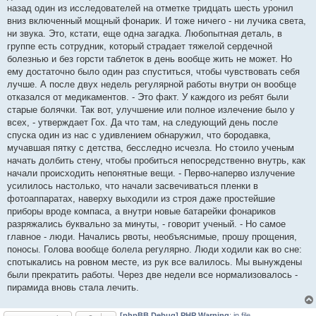
назад один из исследователей на отметке тридцать шесть уронил
вниз включенный мощный фонарик. И тоже ничего - ни лучика света,
ни звука. Это, кстати, еще одна загадка. Любопытная деталь, в
группе есть сотрудник, который страдает тяжелой сердечной
болезнью и без горсти таблеток в день вообще жить не может. Но
ему достаточно было один раз спуститься, чтобы чувствовать себя
лучше. А после двух недель регулярной работы внутри он вообще
отказался от медикаментов. - Это факт. У каждого из ребят были
старые болячки. Так вот, улучшение или полное излечение было у
всех, - утверждает Гох. Да что там, на следующий день после
спуска один из нас с удивлением обнаружил, что бородавка,
мучавшая пятку с детства, бесследно исчезла. Но стоило ученым
начать долбить стену, чтобы пробиться непосредственно внутрь, как
начали происходить непонятные вещи. - Перво-наперво излучение
усилилось настолько, что начали засвечиваться пленки в
фотоаппаратах, наверху выходили из строя даже простейшие
приборы вроде компаса, а внутри новые батарейки фонариков
разряжались буквально за минуты, - говорит ученый. - Но самое
главное - люди. Начались рвоты, необъяснимые, прошу прощения,
поносы. Голова вообще болела регулярно. Люди ходили как во сне:
спотыкались на ровном месте, из рук все валилось. Мы вынуждены
были прекратить работы. Через две недели все нормализовалось -
пирамида вновь стала лечить.
[phpBB Debug] PHP Warning
: in file