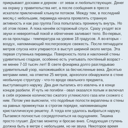
прикрывают досками и дерном - от зевак и любопытствующих. Денег
на охрану у правительства нет, а после сообщения в прессе
искатели приключений хлынули потоком. Между тем, в последний
месяц с небольшим, пирамида начала проявлять странную
активность и как раз группа Гоха попыталась проникнуть внутрь. Но
об этом позже. А пока начнём осторожный спуск. Сразу уходят все
звуки и невероятный покой и облегчение заливают тело. Во-первых,
из-за прохлады - температура на уровне 18 градусов. А во-вторых -
воздух, напоминающий послегрозовую свежесть. После пятнадцати
метров спуска ноги упираются в выступ шириной около метра. Эта
первая ступенька пирамиды. Поверхность пола и наклонной стены
удивительно гладкая, особенно есть учитывать почтённый возраст -
не менее 7-10 тысяч лет! В свете фонарика долго разглядываю
удивительный узор, наложившийся за бесчисленные века. Десятью
метрами ниже, на отметке 25 метров, археологи обнаружили в стене
необычную структуру - что-то вроде овального предмета,
выступающего наружу. Два дня пытались его извлечь и в конце
концов разбили. И чуть не погибли - овал оказался полым и включал
в себя огромное количество сжатого углекислого газа или схожего с
ним. Потом уже выяснили, что подобные полости вкраплены в стены
на равных промежутках в строгом порядке, напоминающем
кристаллическую решетку. А тогда еле удалось выбраться наружу.
Пытаемся полностью сосредоточиться на ощущениях. Тишина
просто глушит. Достаю монетку и бросаю вниз. Следующая ступень
должна быть в метре с небольшим, но ни звука. Некоторое время