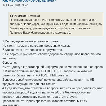
Re: Черноморское отравлено?
С
04 мар 2011, 22:46
о
о
б
ИгорЕвич писал(а):
щ
е
На этом форуме идет речь о том, что мы, жители и просто люди,
н
знающие Черноморск, уже привыкли к подобным инсинуациям и, по
и
е
большому счету, уже не придаем этому большого значения.
Понимаю Вашу бдительность и разделяю её.
1.Инсинуация-это,как я понимаю, ложь.
Не стоит называть правду/информацию ложью.
Если,конечно, нет серьезных аргументов.
2.Не верить и рисковать своим здоровьем-священное право любого
человека.
Серьезно.
Иметь доступ к достоверной информации-не менее священное право.
3.В начале топика заданы КОНКРЕТНЫЕ вопросы,на которые
хотелось бы получить КОНКРЕТНЫЕ ответы.
Вопросы веры/конкуренции/происков врагов/смелости и т.п.-НЕ
предмет обсуждения данного топика.
4.Судя по тому,что ответов на вопросы нет,можно предположить,что:
-проверка морской вода на наличие БОВ в Черноморском не
проводится,соответствующая контора отсутствует;
-расстояние от Черноморского,на котором затоплены БОВ
неизвестно;