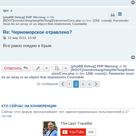
igor_s
[phpBB Debug] PHP Warning
: in file
[ROOT]/vendor/twig/twig/lib/Twig/Extension/Core.php
on line
1266
:
count(): Parameter
must be an array or an object that implements Countable
Re: Черноморское отравлено?
С
12 мар 2011, 13:38
о
о
Все равно поедем в Крым.
б
щ
е
н
и
[phpBB Debug] PHP Warning
: in file
е
Ответить
[ROOT]/vendor/twig/twig/lib/Twig/Exten
sion/Core.php
on line
1266
:
count(): Parameter must
be an array or an object that implements Countable
1
2
3
4
31 сообщение
Пред.
След.
КТО СЕЙЧАС НА КОНФЕРЕНЦИИ
Сейчас этот форум просматривают: нет зарегистрированных пользователей и 17
гостей