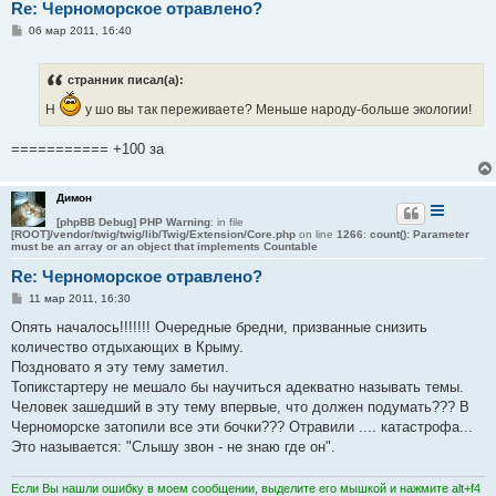
Re: Черноморское отравлено?
С
06 мар 2011, 16:40
о
о
б
странник писал(а):
щ
е
Н
у шо вы так переживаете? Меньше народу-больше экологии!
н
и
е
=========== +100 за
Димон
[phpBB Debug] PHP Warning
: in file
[ROOT]/vendor/twig/twig/lib/Twig/Extension/Core.php
on line
1266
:
count(): Parameter
must be an array or an object that implements Countable
Re: Черноморское отравлено?
С
11 мар 2011, 16:30
о
о
Опять началось!!!!!!! Очередные бредни, призванные снизить
б
количество отдыхающих в Крыму.
щ
е
Поздновато я эту тему заметил.
н
Топикстартеру не мешало бы научиться адекватно называть темы.
и
е
Человек зашедший в эту тему впервые, что должен подумать??? В
Черноморске затопили все эти бочки??? Отравили .... катастрофа...
Это называется: "Слышу звон - не знаю где он".
Если Вы нашли ошибку в моем сообщении, выделите его мышкой и нажмите alt+f4