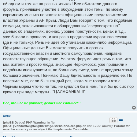
б
об одном и том же на разных языках! Все обитатели данного
щ
е
форума, принявшие участие в обсуждении этой темы, по моему
н
скромному мнению не являются официальными представителями
и
е
властей Украины и АР Крым. Люди Вам говорят о том, что подобные
ситуации, заключающиеся в обнародовании "сверхсекретных"
данных об эпидемиях, войнах, уровне преступности, ценах и т.д.,
уже бывали в прошлом, и как раз в преддверии курортного сезона
(да и не только). Речь не идет об утаивании какой-либо информации.
Официальные данные Вы можете получить в органах
государственной власти и местного самоуправления, направив
соответствующее обращение. На этом форуме идет речь о том, что
мы, жители и просто люди, знающие Черноморск, уже привыкли к
подобным инсинуациям и, по большому счету, уже не придаем этому
большого значения. Понимаю Вашу бдительность и разделяю её. Но
поверьте мне, если бы я каждый раз, когда мне говорили что с
Чёрным морем что-то не так, не купался бы в нём, то я бы до сих пор
кричал при виде медузы - "ЦАЛАФАНКА!!!!".
Все, что нас не убивает, делает нас сильнее!!!
air50
[phpBB Debug] PHP Warning
: in file
[ROOT]/vendor/twig/twig/lib/Twig/Extension/Core.php
on line
1266
:
count(): Parameter
must be an array or an object that implements Countable