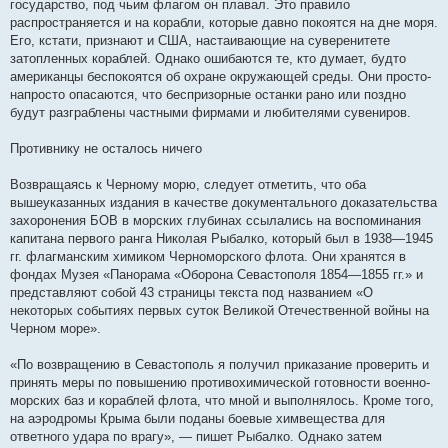
государство, под чьим флагом он плавал. Это правило
распространяется и на корабли, которые давно покоятся на дне моря.
Его, кстати, признают и США, настаивающие на суверенитете
затопленных кораблей. Однако ошибаются те, кто думает, будто
американцы беспокоятся об охране окружающей среды. Они просто-
напросто опасаются, что беспризорные останки рано или поздно
будут разграблены частными фирмами и любителями сувениров.
Противнику не осталось ничего
Возвращаясь к Черному морю, следует отметить, что оба
вышеуказанных издания в качестве документального доказательства
захоронения БОВ в морских глубинах ссылались на воспоминания
капитана первого ранга Николая Рыбалко, который был в 1938—1945
гг. флагманским химиком Черноморского флота. Они хранятся в
фондах Музея «Панорама «Оборона Севастополя 1854—1855 гг.» и
представляют собой 43 страницы текста под названием «О
некоторых событиях первых суток Великой Отечественной войны на
Черном море».
«По возвращению в Севастополь я получил приказание проверить и
принять меры по повышению противохимической готовности военно-
морских баз и кораблей флота, что мной и выполнялось. Кроме того,
на аэродромы Крыма были поданы боевые химвещества для
ответного удара по врагу», — пишет Рыбалко. Однако затем