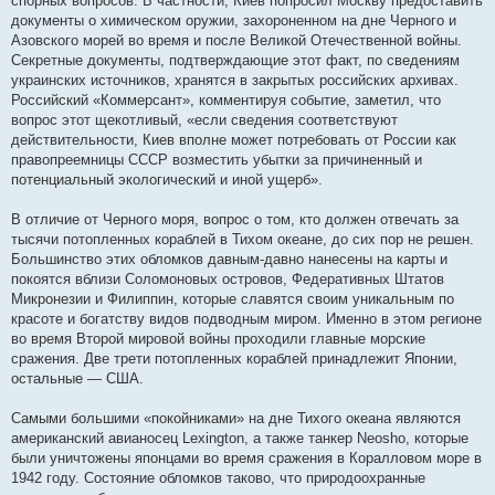
спорных вопросов. В частности, Киев попросил Москву предоставить
документы о химическом оружии, захороненном на дне Черного и
Азовского морей во время и после Великой Отечественной войны.
Секретные документы, подтверждающие этот факт, по сведениям
украинских источников, хранятся в закрытых российских архивах.
Российский «Коммерсант», комментируя событие, заметил, что
вопрос этот щекотливый, «если сведения соответствуют
действительности, Киев вполне может потребовать от России как
правопреемницы СССР возместить убытки за причиненный и
потенциальный экологический и иной ущерб».
В отличие от Черного моря, вопрос о том, кто должен отвечать за
тысячи потопленных кораблей в Тихом океане, до сих пор не решен.
Большинство этих обломков давным-давно нанесены на карты и
покоятся вблизи Соломоновых островов, Федеративных Штатов
Микронезии и Филиппин, которые славятся своим уникальным по
красоте и богатству видов подводным миром. Именно в этом регионе
во время Второй мировой войны проходили главные морские
сражения. Две трети потопленных кораблей принадлежит Японии,
остальные — США.
Самыми большими «покойниками» на дне Тихого океана являются
американский авианосец Lexington, а также танкер Neosho, которые
были уничтожены японцами во время сражения в Коралловом море в
1942 году. Состояние обломков таково, что природоохранные