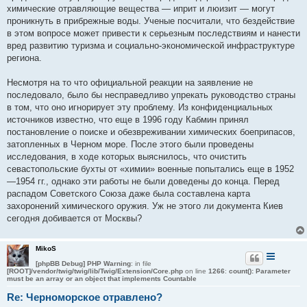
химические отравляющие вещества — иприт и люизит — могут
проникнуть в прибрежные воды. Ученые посчитали, что бездействие
в этом вопросе может привести к серьезным последствиям и нанести
вред развитию туризма и социально-экономической инфраструктуре
региона.
Несмотря на то что официальной реакции на заявление не
последовало, было бы несправедливо упрекать руководство страны
в том, что оно игнорирует эту проблему. Из конфиденциальных
источников известно, что еще в 1996 году Кабмин принял
постановление о поиске и обезвреживании химических боеприпасов,
затопленных в Черном море. После этого были проведены
исследования, в ходе которых выяснилось, что очистить
севастопольские бухты от «химии» военные попытались еще в 1952
—1954 гг., однако эти работы не были доведены до конца. Перед
распадом Советского Союза даже была составлена карта
захоронений химического оружия. Уж не этого ли документа Киев
сегодня добивается от Москвы?
MikoS
[phpBB Debug] PHP Warning
: in file
[ROOT]/vendor/twig/twig/lib/Twig/Extension/Core.php
on line
1266
:
count(): Parameter
must be an array or an object that implements Countable
Re: Черноморское отравлено?