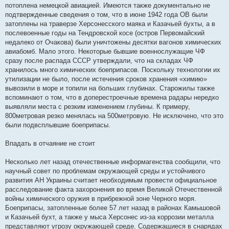
потоплена немецкой авиацией. Имеются также документально не
подтвержденные сведения о том, что в июне 1942 года ОВ были
затоплены на траверзе Херсонесского маяка и Казачьей бухты, а в
послевоенные годы на Тендровской косе (остров Первомайский
недалеко от Очакова) были уничтожены десятки вагонов химических
авиабомб. Мало этого. Некоторые бывшие военнослужащие ЧФ
сразу после распада СССР утверждали, что на складах ЧФ
хранилось много химических боеприпасов. Поскольку технологии их
утилизации не было, после истечения сроков хранения «химию»
вывозили в море и топили на больших глубинах. Старожилы также
вспоминают о том, что в доперестроечные времена радары нередко
выявляли места с резким изменением глубины. К примеру,
800метровая резко менялась на 500метровую. Не исключено, что это
были подвсплывшие боеприпасы.
Впадать в отчаяние не стоит
Несколько лет назад отечественные информагенства сообщили, что
научный совет по проблемам окружающей среды и устойчивого
развития АН Украины считает необходимым провести официальное
расследование факта захоронения во время Великой Отечественной
войны химического оружия в прибрежной зоне Черного моря.
Боеприпасы, затопленные более 57 лет назад в районах Камышовой
и Казачьей бухт, а также у мыса Херсонес из-за коррозии металла
представляют угрозу окружающей среде. Содержащиеся в снарядах