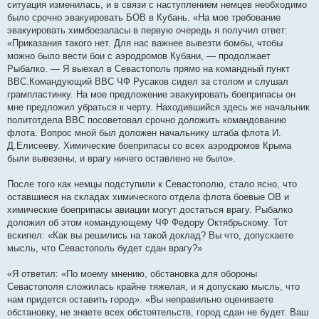
ситуация изменилась, и в связи с наступлением немцев необходимо
было срочно эвакуировать БОВ в Кубань. «На мое требование
эвакуировать химбоезапасы в первую очередь я получил ответ:
«Приказания такого нет. Для нас важнее вывезти бомбы, чтобы
можно было вести бои с аэродромов Кубани, — продолжает
Рыбалко. — Я выехал в Севастополь прямо на командный пункт
ВВС.Командующий ВВС ЧФ Русаков сидел за столом и слушал
грампластинку. На мое предложение эвакуировать боеприпасы он
мне предложил убраться к черту. Находившийся здесь же начальник
политотдела ВВС посоветовал срочно доложить командованию
флота. Вопрос мной был доложен начальнику штаба флота И.
Д.Елисееву. Химические боеприпасы со всех аэродромов Крыма
были вывезены, и врагу ничего оставлено не было».
После того как немцы подступили к Севастополю, стало ясно, что
оставшиеся на складах химического отдела флота боевые ОВ и
химические боеприпасы авиации могут достаться врагу. Рыбалко
доложил об этом командующему ЧФ Федору Октябрьскому. Тот
вскипел: «Как вы решились на такой доклад? Вы что, допускаете
мысль, что Севастополь будет сдан врагу?»
«Я ответил: «По моему мнению, обстановка для обороны
Севастополя сложилась крайне тяжелая, и я допускаю мысль, что
нам придется оставить город». «Вы неправильно оцениваете
обстановку, не знаете всех обстоятельств, город сдан не будет. Ваш