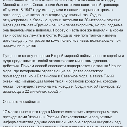
Минной стенки в Севастополе был потоплен санитарный транспорт
«Грузия». В 1947 году его подняли и нашли в кормовых трюмах
артснаряды, из которых выходил удушливый газ. Судно
отбуксировали в Казачью бухту и затопили на 20-метровой глубине.
Через девять лет «Грузию» решили перезахоронить, но при подъеме
она переломилась пополам. Носовую часть все же подняли, а корма
так и осталась лежать в бухте. Когда из нее попытались извлечь
артснаряды, у матросов на коже появились язвы, возникающие при
поражении ипритом.
Пущенные ко дну во время Второй мировой войны военные корабли и
суда представляют собой экологические мины замедленного
действия. Причем особой опасности подвергается не только Черное
море, где похоронены отравляющие вещества советского
производства, но и Балтийское и Северное моря, а также Тихий
океан, насчитывающий более тысячи останков кораблей, которые
лежат преимущественно на мелководье. Среди них 50 танкеров, 23
авианосца и 22 линейных корабля.
Опасные «покойники»
17 марта нынешнего года в Москве состоялись переговоры между
президентами Украины и России. Отечественные и зарубежные
информагентства дружно сообщили, что обе стороны обсудили ряд