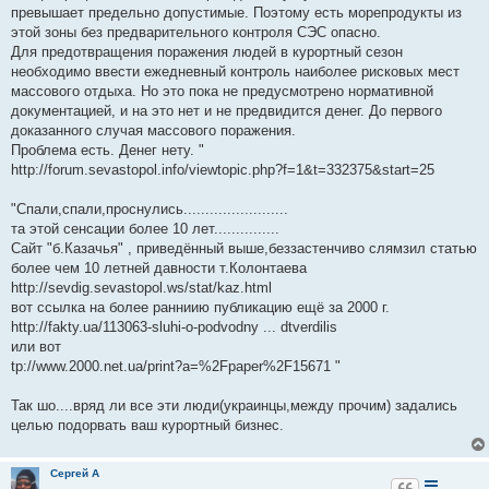
превышает предельно допустимые. Поэтому есть морепродукты из
этой зоны без предварительного контроля СЭС опасно.
Для предотвращения поражения людей в курортный сезон
необходимо ввести ежедневный контроль наиболее рисковых мест
массового отдыха. Но это пока не предусмотрено нормативной
документацией, и на это нет и не предвидится денег. До первого
доказанного случая массового поражения.
Проблема есть. Денег нету. "
http://forum.sevastopol.info/viewtopic.php?f=1&t=332375&start=25
"Спали,спали,проснулись........................
та этой сенсации более 10 лет...............
Сайт "б.Казачья" , приведённый выше,беззастенчиво слямзил статью
более чем 10 летней давности т.Колонтаева
http://sevdig.sevastopol.ws/stat/kaz.html
вот ссылка на более ранниию публикацию ещё за 2000 г.
http://fakty.ua/113063-sluhi-o-podvodny ... dtverdilis
или вот
tp://www.2000.net.ua/print?a=%2Fpaper%2F15671 "
Так шо....вряд ли все эти люди(украинцы,между прочим) задались
целью подорвать ваш курортный бизнес.
Сергей А