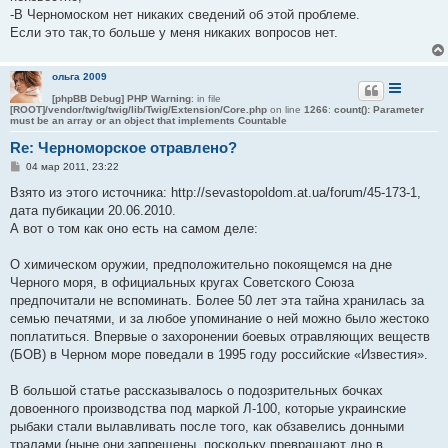
-В Черномоском нет никаких сведений об этой проблеме.
Если это так,то больше у меня никаких вопросов нет.
ольга 2009
[phpBB Debug] PHP Warning
: in file
[ROOT]/vendor/twig/twig/lib/Twig/Extension/Core.php
on line
1266
:
count(): Parameter
must be an array or an object that implements Countable
Re: Черноморское отравлено?
С
04 мар 2011, 23:22
о
о
Взято из этого источника: http://sevastopoldom.at.ua/forum/45-173-1,
б
дата пубикации 20.06.2010.
щ
е
А вот о том как оно есть на самом деле:
н
и
е
О химическом оружии, предположительно покоящемся на дне
Черного моря, в официальных кругах Советского Союза
предпочитали не вспоминать. Более 50 лет эта тайна хранилась за
семью печатями, и за любое упоминание о ней можно было жестоко
поплатиться. Впервые о захоронении боевых отравляющих веществ
(БОВ) в Черном море поведали в 1995 году российские «Известия».
В большой статье рассказывалось о подозрительных бочках
довоенного производства под маркой Л-100, которые украинские
рыбаки стали вылавливать после того, как обзавелись донными
тралами (ныне они запрещены, поскольку превращают дно в