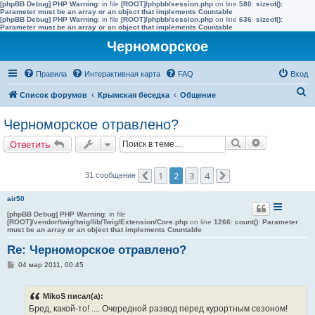
[phpBB Debug] PHP Warning
: in file
[ROOT]/phpbb/session.php
on line
580
:
sizeof():
Parameter must be an array or an object that implements Countable
[phpBB Debug] PHP Warning
: in file
[ROOT]/phpbb/session.php
on line
636
:
sizeof():
Parameter must be an array or an object that implements Countable
Черноморское
Правила
Интерактивная карта
FAQ
Вход
П
Список форумов
Крымская беседка
Общение
о
Черноморское отравлено?
и
Поиск
Расширенн
Ответить
с
к
1
2
3
4
31 сообщение
Пред.
След.
air50
[phpBB Debug] PHP Warning
: in file
[ROOT]/vendor/twig/twig/lib/Twig/Extension/Core.php
on line
1266
:
count(): Parameter
must be an array or an object that implements Countable
Re: Черноморское отравлено?
С
04 мар 2011, 00:45
о
о
б
MikoS писал(а):
щ
е
Бред, какой-то! .... Очередной развод перед курортным сезоном!
н