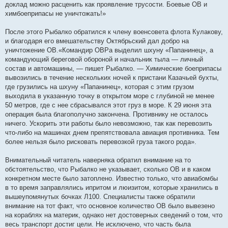
доклад можно расценить как проявление трусости. Боевые ОВ и
химбоеприпасы не уничтожать!»
После этого Рыбалко обратился к члену военсовета флота Кулакову,
и благодаря его вмешательству Октябрьский дал добро на
уничтожение ОВ.«Командир ОВРа выделил шхуну «Папанинец», а
командующий береговой обороной и начальник тыла — личный
состав и автомашины, — пишет Рыбалко. — Химические боеприпасы
вывозились в течение нескольких ночей к пристани Казачьей бухты,
где грузились на шхуну «Папанинец», которая с этим грузом
выходила в указанную точку в открытом море с глубиной не менее
50 метров, где с нее сбрасывался этот груз в море. К 29 июня эта
операция была благополучно закончена. Противнику не осталось
ничего. Ускорить эти работы было невозможно, так как перевозить
что-либо на машинах днем препятствовала авиация противника. Тем
более нельзя было рисковать перевозкой груза такого рода».
Внимательный читатель наверняка обратил внимание на то
обстоятельство, что Рыбалко не указывает, сколько ОВ и в каком
конкретном месте было затоплено. Известно только, что авиабомбы
в то время заправлялись ипритом и люизитом, которые хранились в
вышеупомянутых бочках Л100. Специалисты также обратили
внимание на тот факт, что основное количество ОВ было вывезено
на кораблях на материк, однако нет достоверных сведений о том, что
весь транспорт достиг цели. Не исключено, что часть была