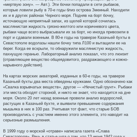
«мертвую зону». — Авт.). Эти бочки попадали в сети рыбаков,
которые ловили рыбу в 70-е годы близ острова Змеиный. Находили
их и в других районах Черного моря. Подняв на борт бочку,
источающую неприятный запах, из щелей которой сочилась
маслянистая жидкость грязно-желтого или коричневого цвета,
рыбаки чаще всего выбрасывали их за борт, но иногда привозили в
порт и сдавали военным. В 80-е годы на траверзе Казачьей бухты в
Севастополе водолазы нашли бочку типа Л100 и вытащили ее на
берег. Когда ее вскрыли, то обнаружили маслянистую жидкость,
пахнущую геранью. Лабораторный анализ показал, что это люизит
(отравляющее вещество общеядовитого, раздражающего и кожно-
нарывного действия).
На картах морских акваторий, изданных в 60-е годы, на траверзе
Казачьей бухты два места обведены кружками. Одно обозначено как
«Свалка взрывчатых веществ», другое — «Нечистый грунт». Рыбаки
эти места обходят стороной, и никто не знает, что находится на дне
моря. Около 20 лет назад военные провели анализ водорослей,
растущих в Казачьей бухте, и выявили превышение содержания
мышьяка в них в 100 раз. Учитывая тот факт, что старые БОВ
производились с участием именно этого элемента, это наводит на
серьезные размышления.
В 1999 году о морской «отраве» написала газета «Слава
Севастополя». Речь в статье шла о том, что 13 июня 1942 года у