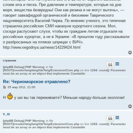
слоем ила и песка. При давлении и температуре, которые на дне
моря, вещества безвредны! Они как резина и не могут вытечь», —
говорит завкафедрой органической и биохимии Таврического
нацуниверситета Василий Чирва. По мнению ученого, это типичная
страшилка российских СМИ накануне курортного сезона. Мол,
соседи распускают слухи, чтобы их граждане летом отдыхали на
российских курортах, а не в Украине: «В прошлом году рассказывали
о разбросанных на пляжах шприцах с ВИЧ».
http://www.segodnya.ua/news/14229424.html
странник
[phpBB Debug] PHP Warning
: in file
[ROOT]/vendor/twig/twig/lib/Twig/Extension/Core.php
on line
1266
:
count(): Parameter
must be an array or an object that implements Countable
Re: Черноморское отравлено?
С
05 мар 2011, 21:00
о
о
Н
у шо вы так переживаете? Меньше народу-больше экологии!
б
щ
е
н
и
V_Al
е
[phpBB Debug] PHP Warning
: in file
[ROOT]/vendor/twig/twig/lib/Twig/Extension/Core.php
on line
1266
:
count(): Parameter
must be an array or an object that implements Countable