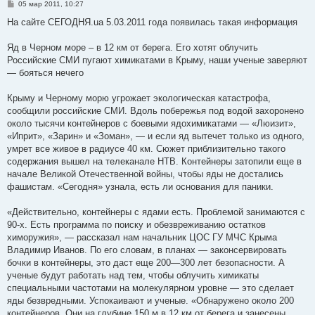
С
05 мар 2011, 10:27
о
о
На сайте СЕГОДНЯ.ua 5.03.2011 года появилась такая информация
б
щ
е
Яд в Черном море – в 12 км от берега. Его хотят облучить
н
Российские СМИ пугают химикатами в Крыму, наши ученые заверяют
и
е
— бояться нечего
Крыму и Черному морю угрожает экологическая катастрофа,
сообщили российские СМИ. Вдоль побережья под водой захоронено
около тысячи контейнеров с боевыми ядохимикатами — «Люизит»,
«Иприт», «Зарин» и «Зоман», — и если яд вытечет только из одного,
умрет все живое в радиусе 40 км. Сюжет приблизительно такого
содержания вышел на телеканале НТВ. Контейнеры затопили еще в
начале Великой Отечественной войны, чтобы яды не достались
фашистам. «Сегодня» узнала, есть ли основания для паники.
«Действительно, контейнеры с ядами есть. Проблемой занимаются с
90-х. Есть программа по поиску и обезвреживанию остатков
химоружия», — рассказал нам начальник ЦОС ГУ МЧС Крыма
Владимир Иванов. По его словам, в планах — законсервировать
бочки в контейнеры, это даст еще 200—300 лет безопасности. А
ученые будут работать над тем, чтобы облучить химикаты
специальными частотами на молекулярном уровне — это сделает
яды безвредными. Успокаивают и ученые. «Обнаружено около 200
контейнеров. Они на глубине 150 м в 12 км от берега и занесены