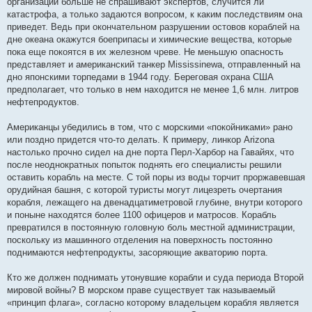
организации больше не спрашивают экспертов, случится ли
катастрофа, а только задаются вопросом, к каким последствиям она
приведет. Ведь при окончательном разрушении остовов кораблей на
дне океана окажутся боеприпасы и химические вещества, которые
пока еще покоятся в их железном чреве. Не меньшую опасность
представляет и американский танкер Mississinewa, отправленный на
дно японскими торпедами в 1944 году. Береговая охрана США
предполагает, что только в нем находится не менее 1,6 млн. литров
нефтепродуктов.
Американцы убедились в том, что с морскими «покойниками» рано
или поздно придется что-то делать. К примеру, линкор Arizona
настолько прочно сидел на дне порта Перл-Харбор на Гавайях, что
после неоднократных попыток поднять его специалисты решили
оставить корабль на месте. С той поры из воды торчит проржавевшая
орудийная башня, с которой туристы могут лицезреть очертания
корабля, лежащего на двенадцатиметровой глубине, внутри которого
и поныне находятся более 1100 офицеров и матросов. Корабль
превратился в постоянную головную боль местной администрации,
поскольку из машинного отделения на поверхность постоянно
поднимаются нефтепродукты, засоряющие акваторию порта.
Кто же должен поднимать утонувшие корабли и суда периода Второй
мировой войны? В морском праве существует так называемый
«принцип флага», согласно которому владельцем корабля является