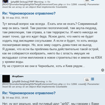
[phpBB Debug] PHP Warning
: in file
[ROOT]/vendor/twig/twig/lib/Twig/Extension/Core.php
on line
1266
:
count(): Parameter
must be an array or an object that implements Countable
Re: Черноморское отравлено?
С
04 мар 2011, 08:03
о
о
Тут вечный вопрос как всегда . Ехать или не ехать? Современный
б
мир он весь такой. Там разлом геологический, там акула-людоед,
щ
е
там революции, там отрава, а там террористы. И никто никогда не
н
знает точно, где его ждет беда. Ясное дело, что никто не будет
и
е
ходить под висящими сосульками. А если и будет, то хоть иногда
посматривая вверх. Но, всю зиму сидеть дома-тоже не выход.
Я думаю, что если бы проблема была действительно такой острой,
как ее собираются изобразить, никто бы с власть имущих не
вкладывал сотни миллионов в новое строительство и землю на ЮБК
у кромки воды.
Ну не строятся же они в Чернобыле, хоть и Киев рядом...
ИгорЕвич
[phpBB Debug] PHP Warning
: in file
[ROOT]/vendor/twig/twig/lib/Twig/Extension/Core.php
on line
1266
:
count(): Parameter
must be an array or an object that implements Countable
Re: Черноморское отравлено?
С
04 мар 2011, 18:44
о
о
Нет, ну вот реально, мой пугливый друг "air50", мы говорим с Вами