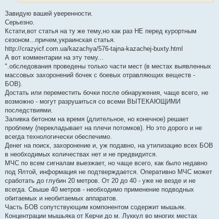
и
е
Завидую вашей уверенности.
Серьезно.
Кстати,вот статья на ту же тему,но как раз НЕ перед курортным
сезоном...причем,украинская статья.
http://crazyicf.com.ua/kazachya/576-tajna-kazachej-buxty.html
А вот комментарии на эту тему...
".обследования проведены только части мест (в местах выявленных
массовых захоронений бочек с боевых отравляющих веществ -
БОВ).
Достать или переместить бочки после обнаружения, чаще всего, не
возможно - могут разрушиться со всеми ВЫТЕКАЮЩИМИ
последствиями.
Заливка бетоном на время (длительное, но конечное) решает
проблему (перекладывает на плечи потомков). Но это дорого и не
всегда технологически обеспечимо.
Денег на поиск, захоронение и, уж подавно, на утилизацию всех БОВ
в необходимых количествах нет и не предвидится.
МЧС по всем сигналам выезжает, но чаще всего, как было недавно
под Ялтой, информация не подтверждается. Оперативно МЧС может
сработать до глубин 20 метров. От 20 до 40 - уже не везде и не
всегда. Свыше 40 метров - необходимо применение подводных
обитаемых и необитаемых аппаратов.
Часть БОВ сопутствующим компонентом содержит мышьяк.
Концентрации мышьяка от Керчи до м. Луккул во многих местах