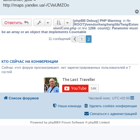
б
http://maps.yandex.ua/-/CVeUMZOo
щ
е
н
и
[phpBB Debug] PHP Warning
: in file
е
Ответить
[ROOT]/vendor/twig/twig/lib/Twig/Exten
sion/Core.php
on line
1266
:
count(): Parameter must
be an array or an object that implements Countable
1
2
11 сообщений
Пред.
КТО СЕЙЧАС НА КОНФЕРЕНЦИИ
Сейчас этот форум просматривают: нет зарегистрированных пользователей и 7
гостей
Список форумов
Часовой пояс:
UTC+02:00
Наша команда
Удалить cookies конференции
Связаться с администрацией
Powered by phpBB® Forum Software © phpBB Limited