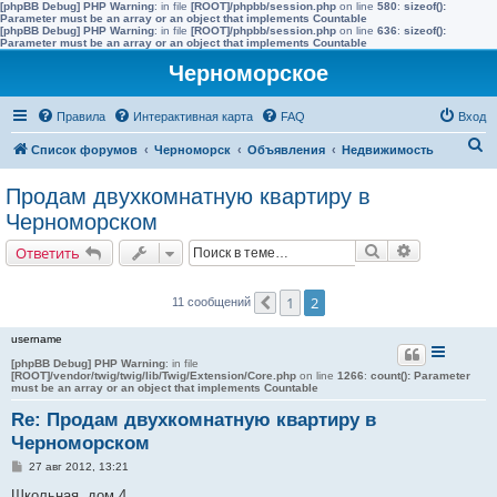
[phpBB Debug] PHP Warning
: in file
[ROOT]/phpbb/session.php
on line
580
:
sizeof():
Parameter must be an array or an object that implements Countable
[phpBB Debug] PHP Warning
: in file
[ROOT]/phpbb/session.php
on line
636
:
sizeof():
Parameter must be an array or an object that implements Countable
Черноморское
Правила
Интерактивная карта
FAQ
Вход
П
Список форумов
Черноморск
Объявления
Недвижимость
о
Продам двухкомнатную квартиру в
и
Черноморском
с
Поиск
Расширенн
Ответить
к
1
2
11 сообщений
Пред.
username
[phpBB Debug] PHP Warning
: in file
[ROOT]/vendor/twig/twig/lib/Twig/Extension/Core.php
on line
1266
:
count(): Parameter
must be an array or an object that implements Countable
Re: Продам двухкомнатную квартиру в
Черноморском
С
27 авг 2012, 13:21
о
о
Школьная, дом 4