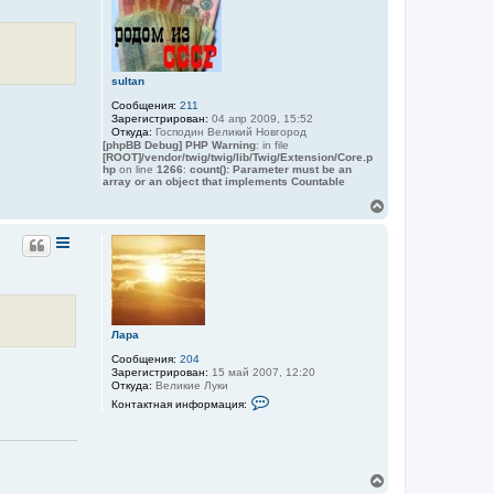
а
а
т
т
я
ь
е
и
с
л
н
я
я
ф
T
к
о
sultan
a
н
р
t
м
а
Сообщения:
211
y
а
ч
Зарегистрирован:
04 апр 2009, 15:52
a
ц
Откуда:
Господин Великий Новгород
а
n
и
[phpBB Debug] PHP Warning
: in file
a
л
я
[ROOT]/vendor/twig/twig/lib/Twig/Extension/Core.p
у
п
hp
on line
1266
:
count(): Parameter must be an
о
array or an object that implements Countable
л
В
ь
з
е
о
р
в
н
а
у
т
т
е
ь
л
я
с
М
я
Лара
а
к
ш
н
Сообщения:
204
а
Зарегистрирован:
15 май 2007, 12:20
а
Откуда:
Великие Луки
ч
К
Контактная информация:
а
о
л
н
у
т
а
к
т
В
н