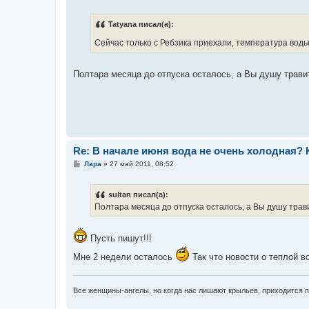
о
о
б
Tatyana писал(а):
щ
е
Сейчас только с Ребзика приехали, температура воды
н
и
е
Полтара месяца до отпуска осталось, а Вы душу трав
Re: В начале июня вода не очень холодная?
С
Лара
»
27 май 2011, 08:52
о
о
б
sultan писал(а):
щ
е
Полтара месяца до отпуска осталось, а Вы душу трав
н
и
е
Пусть пишут!!!
Мне 2 недели осталось
Так что новости о теплой в
Все женщины-ангелы, но когда нас лишают крыльев, приходится 