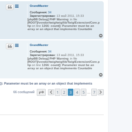
е
а
р
GrandMaster
я
н
и
Сообщения:
34
у
н
Зарегистрирован:
13 май 2011, 15:33
т
ф
[phpBB Debug] PHP Warning
: in file
о
ь
[ROOT]/vendor/twig/twig/lib/Twig/Extension/Core.p
р
с
hp
on line
1266
:
count(): Parameter must be an
м
я
array or an object that implements Countable
а
к
ц
В
н
и
е
а
я
р
п
GrandMaster
ч
н
о
а
Сообщения:
34
у
л
л
Зарегистрирован:
13 май 2011, 15:33
ь
т
у
[phpBB Debug] PHP Warning
: in file
з
ь
[ROOT]/vendor/twig/twig/lib/Twig/Extension/Core.p
о
с
hp
on line
1266
:
count(): Parameter must be an
в
я
array or an object that implements Countable
а
к
т
В
н
е
е
л
а
р
(): Parameter must be an array or an object that implements
я
ч
н
Л
а
у
а
Страница
3
из
7
1
2
3
4
5
7
66 сообщений
Пред.
…
След.
л
р
т
у
а
ь
с
я
к
н
а
ч
а