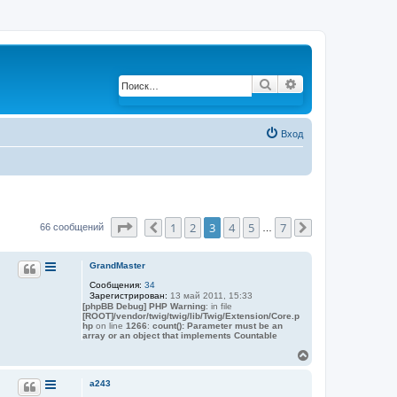
Поиск
Расширенный по
Вход
Страница
3
из
7
1
2
3
4
5
7
66 сообщений
Пред.
…
След.
GrandMaster
Сообщения:
34
Зарегистрирован:
13 май 2011, 15:33
[phpBB Debug] PHP Warning
: in file
[ROOT]/vendor/twig/twig/lib/Twig/Extension/Core.p
hp
on line
1266
:
count(): Parameter must be an
array or an object that implements Countable
В
е
р
a243
н