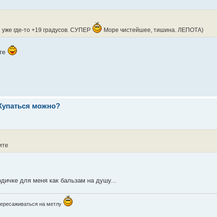
 уже где-то +19 градусов. СУПЕР
Море чистейшее, тишина. ЛЕПОТА)
ите
 Купаться можно?
ите
одичке для меня как бальзам на душу...
пересаживаться на метлу