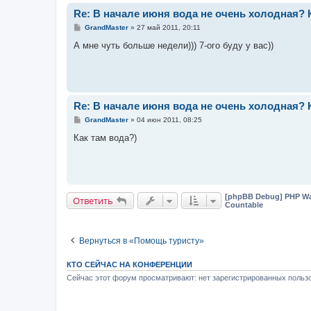
Re: В начале июня вода не очень холодная?
С
GrandMaster
»
27 май 2011, 20:11
о
о
А мне чуть больше недели))) 7-ого буду у вас))
б
щ
е
н
и
е
Re: В начале июня вода не очень холодная?
С
GrandMaster
»
04 июн 2011, 08:25
о
о
Как там вода?)
б
щ
е
н
и
е
[phpBB Debug] PHP Wa
Ответить
Countable
Вернуться в «Помощь туристу»
КТО СЕЙЧАС НА КОНФЕРЕНЦИИ
Сейчас этот форум просматривают: нет зарегистрированных пользо