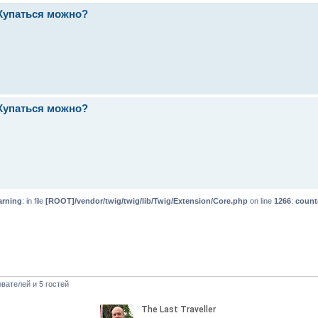
 Купаться можно?
 Купаться можно?
rning
: in file
[ROOT]/vendor/twig/twig/lib/Twig/Extension/Core.php
on line
1266
:
count
вателей и 5 гостей