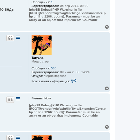
Сообщения:
1
у
Зарегистрирован:
05 апр 2011, 09:30
т
то ведь
[phpBB Debug] PHP Warning
: in file
ь
[ROOT]/vendor/twig/twig/lib/Twig/Extension/Core.p
с
hp
on line
1266
:
count(): Parameter must be an
я
array or an object that implements Countable
к
В
н
е
а
р
ч
н
а
у
л
т
у
ь
с
Tatyana
я
Модератор
к
Сообщения:
505
н
Зарегистрирован:
09 июн 2008, 14:24
а
Откуда:
Черноморское
ч
К
Контактная информация:
о
а
н
л
В
т
у
е
а
р
к
FreemanNow
н
т
[phpBB Debug] PHP Warning
: in file
у
н
[ROOT]/vendor/twig/twig/lib/Twig/Extension/Core.p
а
т
hp
on line
1266
:
count(): Parameter must be an
я
ь
array or an object that implements Countable
и
с
н
я
ф
В
к
о
е
н
р
р
м
а
а
н