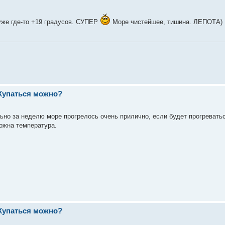
уже где-то +19 градусов. СУПЕР
Море чистейшее, тишина. ЛЕПОТА)
 Купаться можно?
ально за неделю море прогрелось очень прилично, если будет прогревать
можна температура.
 Купаться можно?