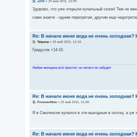
С
a243
»
25 май 2011, 12:05
о
о
Здорово, что уже открыли купальный сезон! Тем не мен
б
щ
сами знаете - одним перегретая, другим еще недогрета
е
н
и
е
Re: В начале июня вода не очень холодная?
С
Tatyana
»
25 май 2011, 12:19
о
о
Градусов +14-15
б
щ
е
н
и
Любая женщина всё простит, но ничего не забудет
е
Re: В начале июня вода не очень холодная?
С
FreemanNow
»
25 май 2011, 12:39
о
о
Я в Смоленске купался в эти выходные в охотку, а уж т
б
щ
е
н
и
е
Re: В начале июня вода не очень холодная?