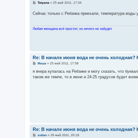
С
Tatyana
»
25 май 2011, 17:34
о
о
Сейчас только с Ребзика приехали, температура воды 
б
щ
е
н
и
Любая женщина всё простит, но ничего не забудет
е
Re: В начале июня вода не очень холодная?
С
Маша
»
25 май 2011, 17:58
о
о
я вчера купалась на Ребзике и могу сказать, что букв
б
таком же темпе, то в июне и 24-25 градусов будет воз
щ
е
н
и
е
Re: В начале июня вода не очень холодная?
С
sultan
»
26 май 2011, 20:19