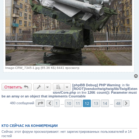
Image-CRW_7345-1.jpg (65.36 КБ) 8441 просмотр
[phpBB Debug] PHP Warning
: in file
Ответить
[ROOT]/vendor/twig/twig/lib/Twig/Exten
sion/Core.php
on line
1266
:
count(): Parameter must
be an array or an object that implements Countable
Страница
12
из
48
1
10
11
12
13
14
48
480 сообщений
Пред.
…
…
След
КТО СЕЙЧАС НА КОНФЕРЕНЦИИ
Сейчас этот форум просматривают: нет зарегистрированных пользователей и 14
гостей