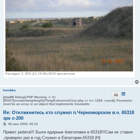
Распадок- 3..JPG (21.19 КБ) 8525 просмотров
korobka
[phpBB Debug] PHP Warning
: in file
[ROOT]/vendor/twig/twig/lib/Twig/Extension/Core.php
on line
1266
:
count(): Parameter
must be an array or an object that implements Countable
Re: Откликнитесь кто служил п.Черноморское в.ч. 65318
зрк с-200
С
08 июн 2009, 00:16
о
о
Привет ребята!!! Были ядерные боеголовки в 65318!!!Сам их ставил
б
,проверял раз в год.Служил в Евпатории,65318 {Н}
щ