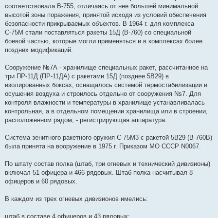
соответствовала В-755, отличаясь от нее большей минимальной
высотой зоны поражения, принятой исходя из условий обеспечения
безопасности прикрываемых объектов. В 1964 г. для комплекса
С-75М стали поставляться ракеты 15Д (В-760) со специальной
боевой частью, которые могли применяться и в комплексах более
поздних модификаций.
Сооружение №7А - хранилище специальных ракет, рассчитанное на
три ПР-11Д (ПР-11ДА) с ракетами 15Д (позднее 5В29) в
изолированных боксах, оснащалось системой термостабилизации и
осушения воздуха и строилось отдельно от сооружения Ns7. Для
контроля влажности и температуры в хранилище устанавливалась
контрольная, а в отдельном помещении хранилища или в строении,
расположенном рядом, - регистрирующая аппаратура.
Система зенитного ракетного оружия С-75М3 с ракетой 5В29 (В-760В)
была принята на вооружение в 1975 г. Приказом МО СССР N0067.
По штату состав полка (штаб, три огневых и технический дивизионы)
включал 51 офицера и 466 рядовых. Штаб полка насчитывал 8
офицеров и 60 рядовых.
В каждом из трех огневых дивизионов имелись:
штаб в составе 4 офицеров и 43 рядовых;