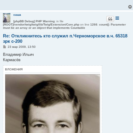
щ
е
н
и
саша
е
[phpBB Debug] PHP Warning
: in file
[ROOT]/vendor/twig/twig/lib/Twig/Extension/Core.php
on line
1266
:
count(): Parameter
must be an array or an object that implements Countable
Re: Откликнитесь кто служил п.Черноморское в.ч. 65318
зрк с-200
С
23 мар 2009, 13:50
о
о
Владимир Ильич
б
Кармасёв
щ
е
н
ВЛОЖЕНИЯ
и
е