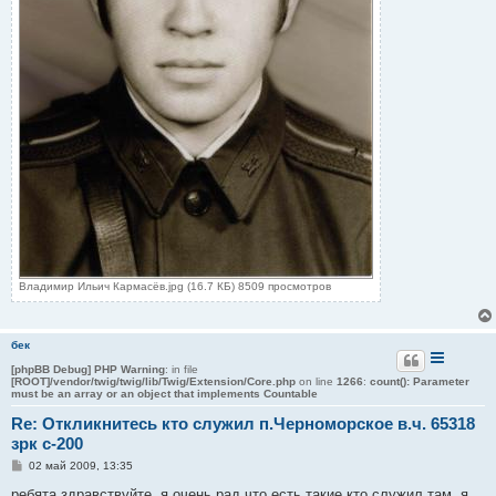
Владимир Ильич Кармасёв.jpg (16.7 КБ) 8509 просмотров
бек
[phpBB Debug] PHP Warning
: in file
[ROOT]/vendor/twig/twig/lib/Twig/Extension/Core.php
on line
1266
:
count(): Parameter
must be an array or an object that implements Countable
Re: Откликнитесь кто служил п.Черноморское в.ч. 65318
зрк с-200
С
02 май 2009, 13:35
о
о
ребята здравствуйте. я очень рад что есть такие кто служил там. я