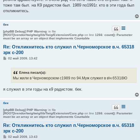
б
тоже там был. на К9 радистом был. 1989 по1991г. кто в эти года был
щ
е
откликнитесь.
н
и
е
бек
[phpBB Debug] PHP Warning
: in file
[ROOT]/vendor/twig/twig/lib/Twig/Extension/Core.php
on line
1266
:
count(): Parameter
must be an array or an object that implements Countable
Re: Откликнитесь кто служил п.Черноморское в.ч. 65318
зрк с-200
С
02 май 2009, 13:42
о
о
б
Елена писал(а):
щ
е
Мы жили в Черноморском с1989 по 94.Муж служил в в\ч 65318Ю
н
и
е
я служил в эти годы на к9 радистом. бек.
бек
[phpBB Debug] PHP Warning
: in file
[ROOT]/vendor/twig/twig/lib/Twig/Extension/Core.php
on line
1266
:
count(): Parameter
must be an array or an object that implements Countable
Re: Откликнитесь кто служил п.Черноморское в.ч. 65318
зрк с-200
С
02 май 2009, 13:43