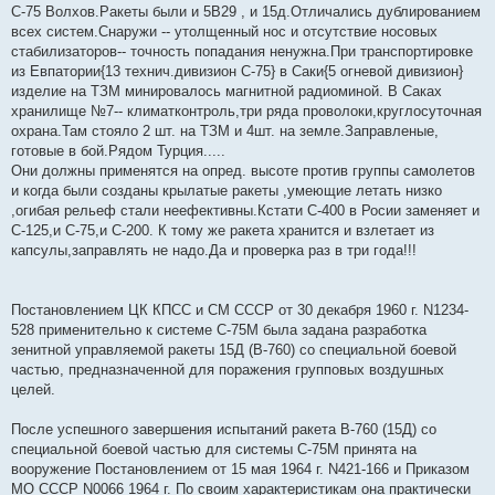
е
С-75 Волхов.Ракеты были и 5В29 , и 15д.Отличались дублированием
н
всех систем.Снаружи -- утолщенный нос и отсутствие носовых
и
е
стабилизаторов-- точность попадания ненужна.При транспортировке
из Евпатории{13 технич.дивизион С-75} в Саки{5 огневой дивизион}
изделие на ТЗМ минировалось магнитной радиоминой. В Саках
хранилище №7-- климатконтроль,три ряда проволоки,круглосуточная
охрана.Там стояло 2 шт. на ТЗМ и 4шт. на земле.Заправленые,
готовые в бой.Рядом Турция.....
Они должны применятся на опред. высоте против группы самолетов
и когда были созданы крылатые ракеты ,умеющие летать низко
,огибая рельеф стали неефективны.Кстати С-400 в Росии заменяет и
С-125,и С-75,и С-200. К тому же ракета хранится и взлетает из
капсулы,заправлять не надо.Да и проверка раз в три года!!!
Постановлением ЦК КПСС и СМ СССР от 30 декабря 1960 г. N1234-
528 применительно к системе С-75М была задана разработка
зенитной управляемой ракеты 15Д (В-760) со специальной боевой
частью, предназначенной для поражения групповых воздушных
целей.
После успешного завершения испытаний ракета В-760 (15Д) со
специальной боевой частью для системы С-75М принята на
вооружение Постановлением от 15 мая 1964 г. N421-166 и Приказом
МО СССР N0066 1964 г. По своим характеристикам она практически