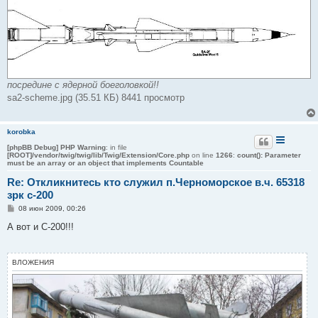
посредине с ядерной боеголовкой!!
sa2-scheme.jpg (35.51 КБ) 8441 просмотр
korobka
[phpBB Debug] PHP Warning
: in file
[ROOT]/vendor/twig/twig/lib/Twig/Extension/Core.php
on line
1266
:
count(): Parameter
must be an array or an object that implements Countable
Re: Откликнитесь кто служил п.Черноморское в.ч. 65318
зрк с-200
С
08 июн 2009, 00:26
о
о
А вот и С-200!!!
б
щ
е
н
ВЛОЖЕНИЯ
и
е