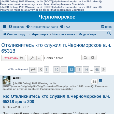
[phpBB Debug] PHP Warning
: in file
[ROOT]/phpbb/session.php
on line
580
:
sizeof():
Parameter must be an array or an object that implements Countable
[phpBB Debug] PHP Warning
: in file
[ROOT]/phpbb/session.php
on line
636
:
sizeof():
Parameter must be an array or an object that implements Countable
Черноморское
Правила
Интерактивная карта
FAQ
Вход
П
Список форумов
Черноморск
Новости и жизнь
Люди и Черноморское
о
Откликнитесь кто служил п.Черноморское в.ч.
и
65318
с
Поиск
Расширенн
Ответить
к
Страница
12
из
48
1
10
11
12
13
14
48
480 сообщений
Пред.
…
…
След
Димон
[phpBB Debug] PHP Warning
: in file
[ROOT]/vendor/twig/twig/lib/Twig/Extension/Core.php
on line
1266
:
count(): Parameter
must be an array or an object that implements Countable
Re: Откликнитесь кто служил п.Черноморское в.ч.
65318 зрк с-200
С
26 янв 2009, 21:01
о
о
Под формой для набора сообщения увидите "Добавить вложения",