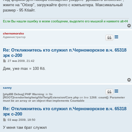
б
жмите на "Обзор", загружайте фото с компьютера. Максимальный
щ
е
размер - 95 Кбайт.
н
и
е
Если Вы нашли ошибку в моем сообщении, выделите его мышкой и нажмите alt+f4
chernomorsko
Администратор
Re: Откликнитесь кто служил п.Черноморское в.ч. 65318
зрк с-200
С
27 янв 2009, 21:42
о
о
Дим, уже max = 100 Кб.
б
щ
е
н
и
sanny
е
[phpBB Debug] PHP Warning
: in file
[ROOT]/vendor/twig/twig/lib/Twig/Extension/Core.php
on line
1266
:
count(): Parameter
must be an array or an object that implements Countable
Re: Откликнитесь кто служил п.Черноморское в.ч. 65318
зрк с-200
С
03 мар 2009, 18:50
о
о
У меня там брат служил
б