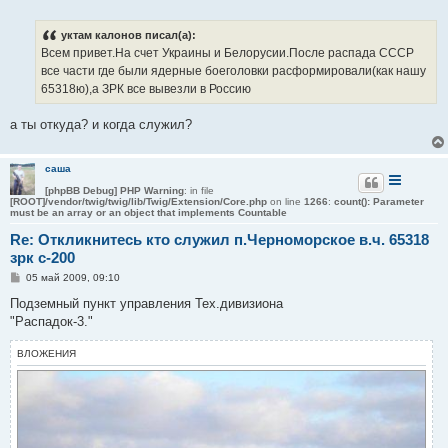
о
о
б
уктам калонов писал(а):
щ
е
Всем привет.На счет Украины и Белорусии.После распада СССР
н
все части где были ядерные боеголовки расформировали(как нашу
и
е
65318ю),а ЗРК все вывезли в Россию
а ты откуда? и когда служил?
саша
[phpBB Debug] PHP Warning
: in file
[ROOT]/vendor/twig/twig/lib/Twig/Extension/Core.php
on line
1266
:
count(): Parameter
must be an array or an object that implements Countable
Re: Откликнитесь кто служил п.Черноморское в.ч. 65318
зрк с-200
С
05 май 2009, 09:10
о
о
Подземный пункт управления Тех.дивизиона
б
"Распадок-3."
щ
е
н
ВЛОЖЕНИЯ
и
е