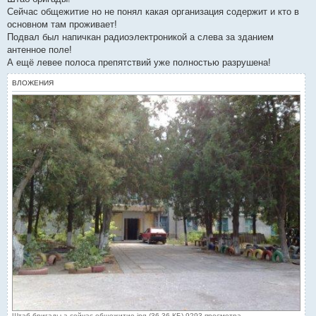
б
Сейчас общежитие но не понял какая организация содержит и кто в
щ
е
основном там проживает!
н
Подвал был напичкан радиоэлектроникой а слева за зданием
и
е
антенное поле!
А ещё левее полоса препятствий уже полностью разрушена!
ВЛОЖЕНИЯ
Штаб бригады а сейчас общежитие.jpg (36.36 КБ) 9293 просмотра