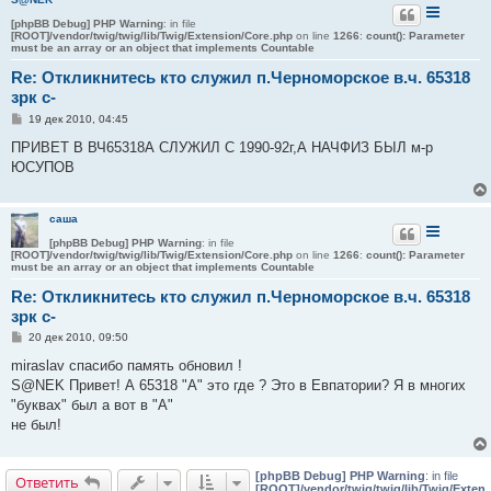
е
[phpBB Debug] PHP Warning
: in file
[ROOT]/vendor/twig/twig/lib/Twig/Extension/Core.php
on line
1266
:
count(): Parameter
must be an array or an object that implements Countable
Re: Откликнитесь кто служил п.Черноморское в.ч. 65318
зрк с-
С
19 дек 2010, 04:45
о
о
ПРИВЕТ В ВЧ65318А СЛУЖИЛ С 1990-92г,А НАЧФИЗ БЫЛ м-р
б
ЮСУПОВ
щ
е
н
и
саша
е
[phpBB Debug] PHP Warning
: in file
[ROOT]/vendor/twig/twig/lib/Twig/Extension/Core.php
on line
1266
:
count(): Parameter
must be an array or an object that implements Countable
Re: Откликнитесь кто служил п.Черноморское в.ч. 65318
зрк с-
С
20 дек 2010, 09:50
о
о
miraslav спасибо память обновил !
б
S@NEK Привет! А 65318 "А" это где ? Это в Евпатории? Я в многих
щ
е
"буквах" был а вот в "А"
н
не был!
и
е
[phpBB Debug] PHP Warning
: in file
Ответить
[ROOT]/vendor/twig/twig/lib/Twig/Exten