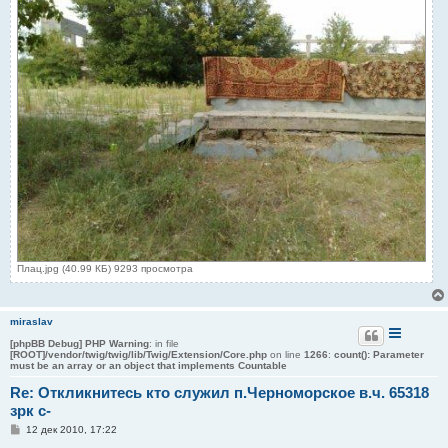
Плац.jpg (40.99 КБ) 9293 просмотра
miraslav
[phpBB Debug] PHP Warning
: in file
[ROOT]/vendor/twig/twig/lib/Twig/Extension/Core.php
on line
1266
:
count(): Parameter
must be an array or an object that implements Countable
Re: Откликнитесь кто служил п.Черноморское в.ч. 65318
зрк с-
С
12 дек 2010, 17:22
о