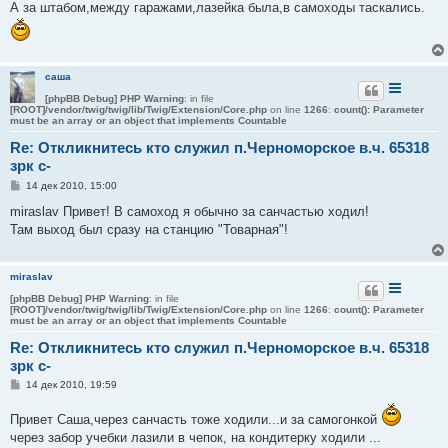
о
А за штабом,между гаражами,лазейка была,в самоходы таскались.
б
щ
е
н
и
е
саша
[phpBB Debug] PHP Warning
: in file
[ROOT]/vendor/twig/twig/lib/Twig/Extension/Core.php
on line
1266
:
count(): Parameter
must be an array or an object that implements Countable
Re: Откликнитесь кто служил п.Черноморское в.ч. 65318
зрк с-
С
14 дек 2010, 15:00
о
о
miraslav Привет! В самоход я обычно за санчастью ходил!
б
Там выход был сразу на станцию "Товарная"!
щ
е
н
и
miraslav
е
[phpBB Debug] PHP Warning
: in file
[ROOT]/vendor/twig/twig/lib/Twig/Extension/Core.php
on line
1266
:
count(): Parameter
must be an array or an object that implements Countable
Re: Откликнитесь кто служил п.Черноморское в.ч. 65318
зрк с-
С
14 дек 2010, 19:59
о
о
Привет Саша,через санчасть тоже ходили...и за самогонкой
б
щ
через забор учебки лазили в чепок, на кондитерку ходили ...
е