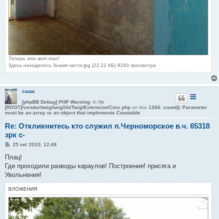
Теперь это вот так!
Здесь находилось Знамя части.jpg (22.22 КБ) 9293 просмотра
саша
[phpBB Debug] PHP Warning
: in file
[ROOT]/vendor/twig/twig/lib/Twig/Extension/Core.php
on line
1266
:
count(): Parameter
must be an array or an object that implements Countable
Re: Откликнитесь кто служил п.Черноморское в.ч. 65318
зрк с-
С
25 окт 2010, 12:48
о
о
Плац!
б
Где проходили разводы караулов! Построения! присяга и
щ
е
Увольнения!
н
и
ВЛОЖЕНИЯ
е