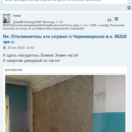
саша
[phpBB Debug] PHP Warning
: in file
[ROOT]/vendor/twig/twig/lib/Twig/Extension/Core.php
on line
1266
:
count(): Parameter
must be an array or an object that implements Countable
Re: Откликнитесь кто служил п.Черноморское в.ч. 65318
зрк с-
С
25 окт 2010, 12:42
о
о
А здесь находилось Боевое Знамя части!
б
А напротив дежурный по части!
щ
е
н
ВЛОЖЕНИЯ
и
е