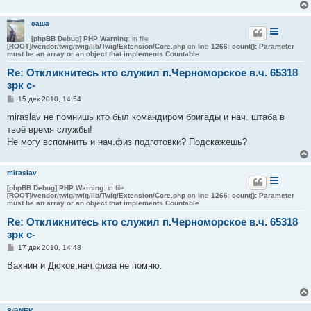
н
и
е
саша
[phpBB Debug] PHP Warning
: in file
[ROOT]/vendor/twig/twig/lib/Twig/Extension/Core.php
on line
1266
:
count(): Parameter
must be an array or an object that implements Countable
Re: Откликнитесь кто служил п.Черноморское в.ч. 65318
зрк с-
С
15 дек 2010, 14:54
о
о
miraslav не помнишь кто был командиром бригады и нач. штаба в
б
твоё время службы!
щ
е
Не могу вспомнить и нач.физ подготовки? Подскажешь?
н
и
е
miraslav
[phpBB Debug] PHP Warning
: in file
[ROOT]/vendor/twig/twig/lib/Twig/Extension/Core.php
on line
1266
:
count(): Parameter
must be an array or an object that implements Countable
Re: Откликнитесь кто служил п.Черноморское в.ч. 65318
зрк с-
С
17 дек 2010, 14:48
о
о
Вахнин и Дюков,нач.физа не помню.
б
щ
е
н
и
S@NEK