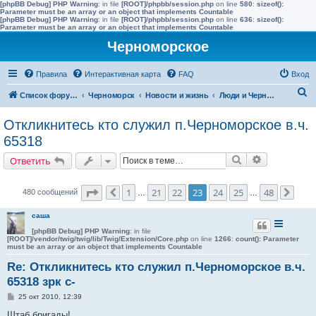
[phpBB Debug] PHP Warning
: in file
[ROOT]/phpbb/session.php
on line
580
:
sizeof():
Parameter must be an array or an object that implements Countable
[phpBB Debug] PHP Warning
: in file
[ROOT]/phpbb/session.php
on line
636
:
sizeof():
Parameter must be an array or an object that implements Countable
Черноморское
Правила
Интерактивная карта
FAQ
Вход
П
Список форумов
Черноморск
Новости и жизнь
Люди и Черноморское
о
Откликнитесь кто служил п.Черноморское в.ч.
и
65318
с
Поиск
Расширенн
Ответить
к
Страница
23
из
48
1
21
22
23
24
25
48
480 сообщений
Пред.
…
…
След
саша
[phpBB Debug] PHP Warning
: in file
[ROOT]/vendor/twig/twig/lib/Twig/Extension/Core.php
on line
1266
:
count(): Parameter
must be an array or an object that implements Countable
Re: Откликнитесь кто служил п.Черноморское в.ч.
65318 зрк с-
С
25 окт 2010, 12:39
о
о
Штаб бригады!