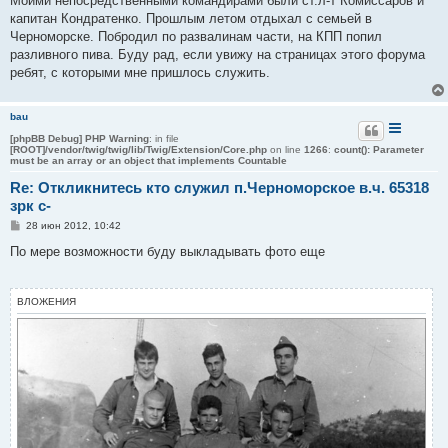
Моими непосредственными командирами были ст.л-т Комиссаров и
н
капитан Кондратенко. Прошлым летом отдыхал с семьей в
и
е
Черноморске. Побродил по развалинам части, на КПП попил
разливного пива. Буду рад, если увижу на страницах этого форума
ребят, с которыми мне пришлось служить.
bau
[phpBB Debug] PHP Warning
: in file
[ROOT]/vendor/twig/twig/lib/Twig/Extension/Core.php
on line
1266
:
count(): Parameter
must be an array or an object that implements Countable
Re: Откликнитесь кто служил п.Черноморское в.ч. 65318
зрк с-
С
28 июн 2012, 10:42
о
о
По мере возможности буду выкладывать фото еще
б
щ
е
н
ВЛОЖЕНИЯ
и
е