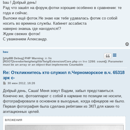
о
bau ! Добрый день!
б
Рад что зашёл на форум,фотки хорошие особенно в сравнении: те
щ
е
года и сейчас.
н
Выложи ещё фоток.Не знаю как тебе удавалась фотик со собой
и
е
носить во времена службы. Кабинет ассабиста
наверно знаешь где находился!?
Ждем свежих фоток!
С уважением Александр.
bau
[phpBB Debug] PHP Warning
: in file
[ROOT]/vendor/twig/twig/lib/Twig/Extension/Core.php
on line
1266
:
count(): Parameter
must be an array or an object that implements Countable
Re: Откликнитесь кто служил п.Черноморское в.ч. 65318
зрк с-
С
30 июн 2012, 16:26
о
о
Добрый день, Саша! Меня зовут Вадим, забыл представиться.
б
Конечно же, фотоаппарат с собой в кармане по позиции не носили,
щ
е
фотографировали в основном в выходные, когда офицеров не было.
н
Первая фотография была сделана ребятами из ЗКП для каких-то
и
е
агитационных целей.
ВЛОЖЕНИЯ