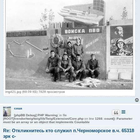
img421.jpg (69.09 КБ) 7828 просмотров
саша
[phpBB Debug] PHP Warning
: in file
[ROOT]/vendor/twig/twig/lib/Twig/Extension/Core.php
on line
1266
:
count(): Parameter
must be an array or an object that implements Countable
Re: Откликнитесь кто служил п.Черноморское в.ч. 65318
зрк с-