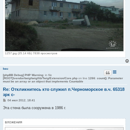
1257.jpg (35.14 КБ) 7838 просмотров
bau
[phpBB Debug] PHP Warning
: in file
[ROOT]/vendor/twig/twig/lib/Twig/Extension/Core.php
on line
1266
:
count(): Parameter
must be an array or an object that implements Countable
Re: Откликнитесь кто служил п.Черноморское в.ч. 65318
зрк с-
С
04 июл 2012, 18:41
о
о
Эта стена была сооружена в 1986 г.
б
щ
е
н
ВЛОЖЕНИЯ
и
е