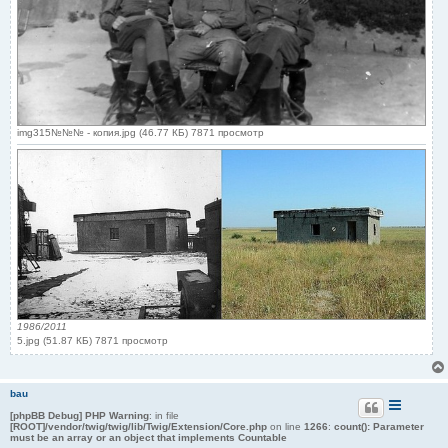
img315№№№ - копия.jpg (46.77 КБ) 7871 просмотр
1986/2011
5.jpg (51.87 КБ) 7871 просмотр
bau
[phpBB Debug] PHP Warning
: in file
[ROOT]/vendor/twig/twig/lib/Twig/Extension/Core.php
on line
1266
:
count(): Parameter
must be an array or an object that implements Countable