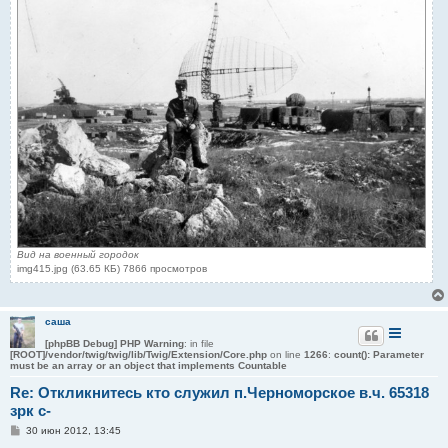
Вид на военный городок
img415.jpg (63.65 КБ) 7866 просмотров
саша
[phpBB Debug] PHP Warning
: in file
[ROOT]/vendor/twig/twig/lib/Twig/Extension/Core.php
on line
1266
:
count(): Parameter
must be an array or an object that implements Countable
Re: Откликнитесь кто служил п.Черноморское в.ч. 65318
зрк с-
С
30 июн 2012, 13:45
о