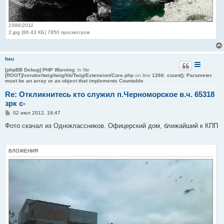
1986/2011
2.jpg (86.43 КБ) 7850 просмотров
bau
[phpBB Debug] PHP Warning
: in file
[ROOT]/vendor/twig/twig/lib/Twig/Extension/Core.php
on line
1266
:
count(): Parameter
must be an array or an object that implements Countable
Re: Откликнитесь кто служил п.Черноморское в.ч. 65318
зрк с-
С
02 июл 2012, 18:47
о
о
Фото скачал из Одноклассников. Офицерский дом, ближайший к КПП
б
щ
е
н
ВЛОЖЕНИЯ
и
е