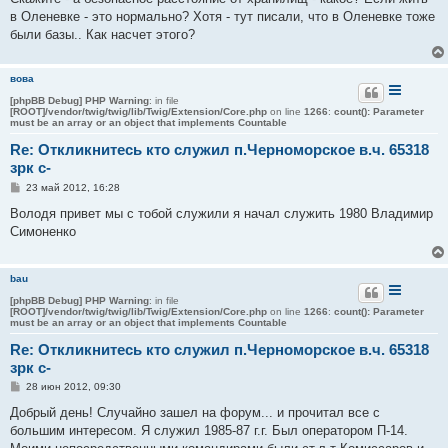
б
в Оленевке - это нормально? Хотя - тут писали, что в Оленевке тоже
щ
е
были базы.. Как насчет этого?
н
и
е
вова
[phpBB Debug] PHP Warning
: in file
[ROOT]/vendor/twig/twig/lib/Twig/Extension/Core.php
on line
1266
:
count(): Parameter
must be an array or an object that implements Countable
Re: Откликнитесь кто служил п.Черноморское в.ч. 65318
зрк с-
С
23 май 2012, 16:28
о
о
Володя привет мы с тобой служили я начал служить 1980 Владимир
б
Симоненко
щ
е
н
и
bau
е
[phpBB Debug] PHP Warning
: in file
[ROOT]/vendor/twig/twig/lib/Twig/Extension/Core.php
on line
1266
:
count(): Parameter
must be an array or an object that implements Countable
Re: Откликнитесь кто служил п.Черноморское в.ч. 65318
зрк с-
С
28 июн 2012, 09:30
о
о
Добрый день! Случайно зашел на форум... и прочитал все с
б
большим интересом. Я служил 1985-87 г.г. Был оператором П-14.
щ
е