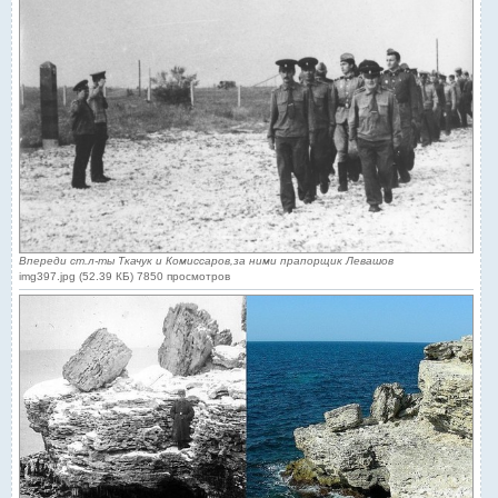
Впереди ст.л-ты Ткачук и Комиссаров,за ними прапорщик Левашов
img397.jpg (52.39 КБ) 7850 просмотров