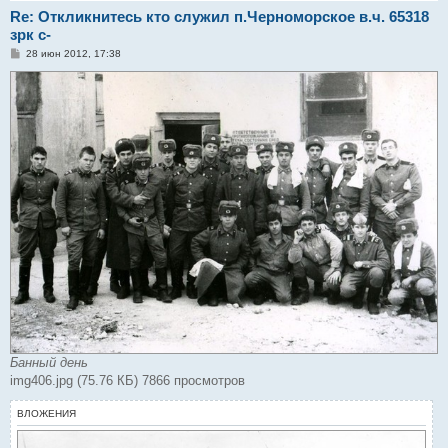
Re: Откликнитесь кто служил п.Черноморское в.ч. 65318
зрк с-
С
28 июн 2012, 17:38
о
о
б
щ
е
н
и
е
Банный день
img406.jpg (75.76 КБ) 7866 просмотров
ВЛОЖЕНИЯ