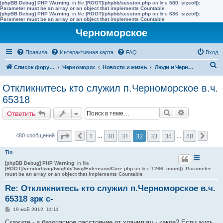
[phpBB Debug] PHP Warning
: in file
[ROOT]/phpbb/session.php
on line
580
:
sizeof():
Parameter must be an array or an object that implements Countable
[phpBB Debug] PHP Warning
: in file
[ROOT]/phpbb/session.php
on line
636
:
sizeof():
Parameter must be an array or an object that implements Countable
Черноморское
Правила
Интерактивная карта
FAQ
Вход
П
Список форумов
Черноморск
Новости и жизнь
Люди и Черноморское
о
Откликнитесь кто служил п.Черноморское в.ч.
и
65318
с
Поиск
Расширенн
Ответить
к
Страница
32
из
48
1
30
31
32
33
34
48
480 сообщений
Пред.
…
…
След
Tin
[phpBB Debug] PHP Warning
: in file
[ROOT]/vendor/twig/twig/lib/Twig/Extension/Core.php
on line
1266
:
count(): Parameter
must be an array or an object that implements Countable
Re: Откликнитесь кто служил п.Черноморское в.ч.
65318 зрк с-
С
19 май 2012, 11:11
о
о
Скажите - а безопасное расстояние от хранилищ - какое? Если жить