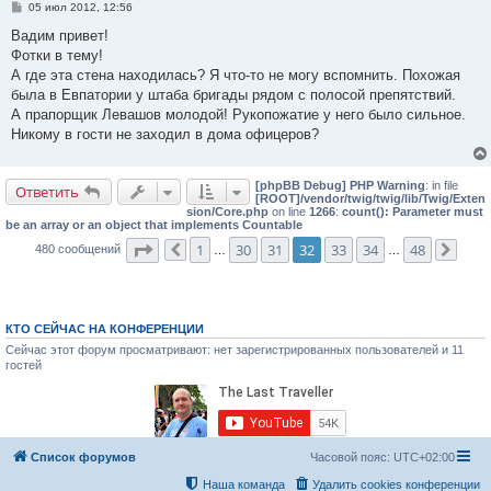
С
05 июл 2012, 12:56
о
о
Вадим привет!
б
Фотки в тему!
щ
е
А где эта стена находилась? Я что-то не могу вспомнить. Похожая
н
была в Евпатории у штаба бригады рядом с полосой препятствий.
и
е
А прапорщик Левашов молодой! Рукопожатие у него было сильное.
Никому в гости не заходил в дома офицеров?
[phpBB Debug] PHP Warning
: in file
Ответить
[ROOT]/vendor/twig/twig/lib/Twig/Exten
sion/Core.php
on line
1266
:
count(): Parameter must
be an array or an object that implements Countable
Страница
32
из
48
1
30
31
32
33
34
48
480 сообщений
Пред.
…
…
След
КТО СЕЙЧАС НА КОНФЕРЕНЦИИ
Сейчас этот форум просматривают: нет зарегистрированных пользователей и 11
гостей
Список форумов
Часовой пояс:
UTC+02:00
Наша команда
Удалить cookies конференции