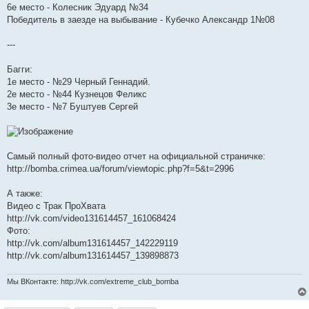
6е место - Колесник Эдуард №34
Победитель в заезде на выбывание - Кубечко Александр 1№08
---
Багги:
1е место - №29 Черный Геннадий.
2е место - №44 Кузнецов Феликс
3е место - №7 Буштуев Сергей
Самый полный фото-видео отчет на официальной страничке:
http://bomba.crimea.ua/forum/viewtopic.php?f=5&t=2996
А также:
Видео с Трак ПроХвата
http://vk.com/video131614457_161068424
Фото:
http://vk.com/album131614457_142229119
http://vk.com/album131614457_139898873
Мы ВКонтакте: http://vk.com/extreme_club_bomba