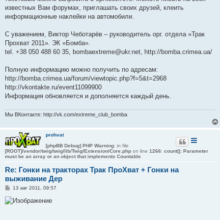
известных Вам форумах, приглашать своих друзей, клеить
информационные наклейки на автомобили.
С уважением, Виктор Чеботарёв – руководитель орг. отдела «Трак
Прохват 2011». ЭК «Бомба».
tel. +38 050 488 60 35, bombaextreme@ukr.net, http://bomba.crimea.ua/
Полную информацию можно получить по адресам:
http://bomba.crimea.ua/forum/viewtopic.php?f=5&t=2968
http://vkontakte.ru/event11099900
Информация обновляется и дополняется каждый день.
Мы ВКонтакте: http://vk.com/extreme_club_bomba
prohvat
[phpBB Debug] PHP Warning
: in file
[ROOT]/vendor/twig/twig/lib/Twig/Extension/Core.php
on line
1266
:
count(): Parameter
must be an array or an object that implements Countable
Re: Гонки на тракторах Трак ПроХват + Гонки на
выживание Дер
С
13 авг 2011, 09:57
о
о
б
щ
е