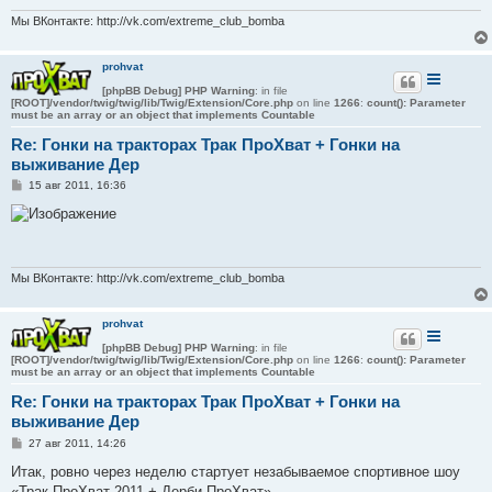
н
и
Мы ВКонтакте: http://vk.com/extreme_club_bomba
е
prohvat
[phpBB Debug] PHP Warning
: in file
[ROOT]/vendor/twig/twig/lib/Twig/Extension/Core.php
on line
1266
:
count(): Parameter
must be an array or an object that implements Countable
Re: Гонки на тракторах Трак ПроХват + Гонки на
выживание Дер
С
15 авг 2011, 16:36
о
о
б
щ
е
н
и
Мы ВКонтакте: http://vk.com/extreme_club_bomba
е
prohvat
[phpBB Debug] PHP Warning
: in file
[ROOT]/vendor/twig/twig/lib/Twig/Extension/Core.php
on line
1266
:
count(): Parameter
must be an array or an object that implements Countable
Re: Гонки на тракторах Трак ПроХват + Гонки на
выживание Дер
С
27 авг 2011, 14:26
о
о
Итак, ровно через неделю стартует незабываемое спортивное шоу
б
«Трак ПроХват 2011 + Дерби ПроХват»