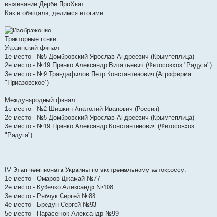
выживание Дерби ПроХват.
щ
е
Как и обещали, делимся итогами:
н
и
е
Тракторные гонки:
Украинский финал
1е место - №5 Домбровский Ярослав Андреевич (Крымтеплица)
2е место - №19 Пренко Александр Витальевич (Фитосовхоз "Радуга")
3е место - №9 Трандафилов Петр Константинович (Агрофирма
"Приазовское")
Международный финал
1е место - №2 Шишкин Анатолий Иванович (Россия)
2е место - №5 Домбровский Ярослав Андреевич (Крымтеплица)
3е место - №19 Пренко Александр Константинович (Фитосовхоз
"Радуга")
---
IV Этап чемпионата Украины по экстремальному автокроссу:
1е место - Омаров Джамай №77
2е место - Кубечко Александр №108
3е место - Рябчук Сергей №88
4е место - Бредун Сергей №93
5е место - Парасенюк Александр №99