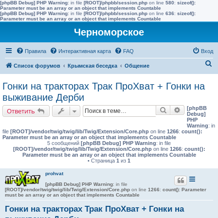
[phpBB Debug] PHP Warning
: in file
[ROOT]/phpbb/session.php
on line
580
:
sizeof():
Parameter must be an array or an object that implements Countable
[phpBB Debug] PHP Warning
: in file
[ROOT]/phpbb/session.php
on line
636
:
sizeof():
Parameter must be an array or an object that implements Countable
Черноморское
Правила
Интерактивная карта
FAQ
Вход
П
Список форумов
Крымская беседка
Общение
о
Гонки на тракторах Трак ПроХват + Гонки на
и
выживание Дерби
с
[phpBB
Поиск
Расширенн
Ответить
к
Debug]
PHP
Warning
: in
file
[ROOT]/vendor/twig/twig/lib/Twig/Extension/Core.php
on line
1266
:
count():
Parameter must be an array or an object that implements Countable
5 сообщений
[phpBB Debug] PHP Warning
: in file
[ROOT]/vendor/twig/twig/lib/Twig/Extension/Core.php
on line
1266
:
count():
Parameter must be an array or an object that implements Countable
• Страница
1
из
1
prohvat
[phpBB Debug] PHP Warning
: in file
[ROOT]/vendor/twig/twig/lib/Twig/Extension/Core.php
on line
1266
:
count(): Parameter
must be an array or an object that implements Countable
Гонки на тракторах Трак ПроХват + Гонки на