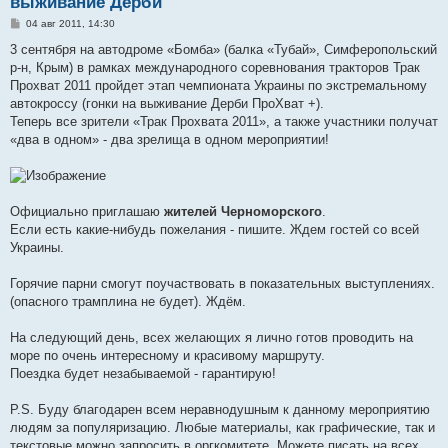
выживание Дерби
С
04 авг 2011, 14:30
о
о
3 сентября на автодроме «Бомба» (балка «Тубай», Симферопольский
б
р-н, Крым) в рамках международного соревнования тракторов Трак
щ
е
Прохват 2011 пройдет этап чемпионата Украины по экстремальному
н
автокроссу (гонки на выживание Дерби ПроХват +).
и
е
Теперь все зрители «Трак Прохвата 2011», а также участники получат
«два в одном» - два зрелища в одном мероприятии!
Официально приглашаю
жителей Черноморского
.
Если есть какие-нибудь пожелания - пишите. Ждем гостей со всей
Украины.
Горячие парни смогут поучаствовать в показательных выступлениях.
(опасного трамплина не будет). Ждём.
На следующий день, всех желающих я лично готов проводить на
море по очень интересному и красивому маршруту.
Поездка будет незабываемой - гарантирую!
P.S. Буду благодарен всем неравнодушным к данному мероприятию
людям за популяризацию. Любые материалы, как графические, так и
текстовые можно запросить в оргкомитете. Можете писать на всех