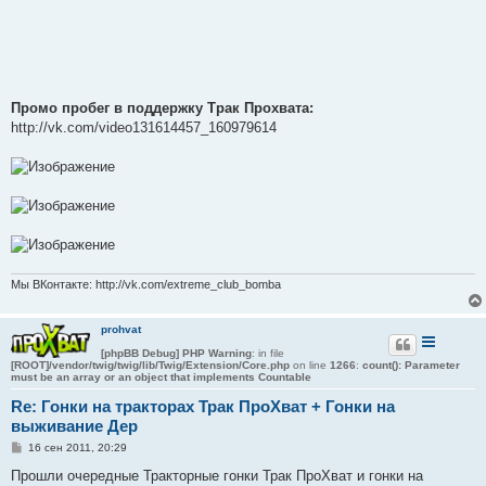
Промо пробег в поддержку Трак Прохвата:
http://vk.com/video131614457_160979614
Мы ВКонтакте: http://vk.com/extreme_club_bomba
prohvat
[phpBB Debug] PHP Warning
: in file
[ROOT]/vendor/twig/twig/lib/Twig/Extension/Core.php
on line
1266
:
count(): Parameter
must be an array or an object that implements Countable
Re: Гонки на тракторах Трак ПроХват + Гонки на
выживание Дер
С
16 сен 2011, 20:29
о
о
Прошли очередные Тракторные гонки Трак ПроХват и гонки на
б