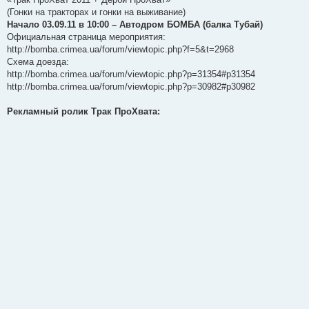
щ
е
(Гонки на тракторах и гонки на выживание)
н
Начало 03.09.11 в 10:00 – Автодром БОМБА (балка Тубай)
и
е
Официальная страница мероприятия:
http://bomba.crimea.ua/forum/viewtopic.php?f=5&t=2968
Схема доезда:
http://bomba.crimea.ua/forum/viewtopic.php?p=31354#p31354
http://bomba.crimea.ua/forum/viewtopic.php?p=30982#p30982
Рекламный ролик Трак ПроХвата: