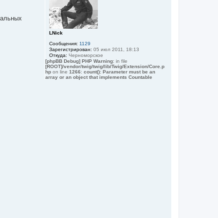
т
ь
тальных
с
я
к
LNick
н
Сообщения:
1129
а
Зарегистрирован:
05 июл 2011, 18:13
ч
Откуда:
Черноморское
а
[phpBB Debug] PHP Warning
: in file
[ROOT]/vendor/twig/twig/lib/Twig/Extension/Core.p
л
hp
on line
1266
:
count(): Parameter must be an
у
array or an object that implements Countable