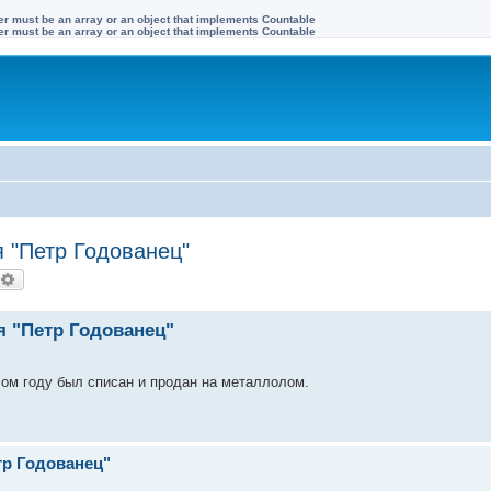
ter must be an array or an object that implements Countable
ter must be an array or an object that implements Countable
 "Петр Годованец"
оиск
Расширенный поиск
я "Петр Годованец"
лом году был списан и продан на металлолом.
тр Годованец"