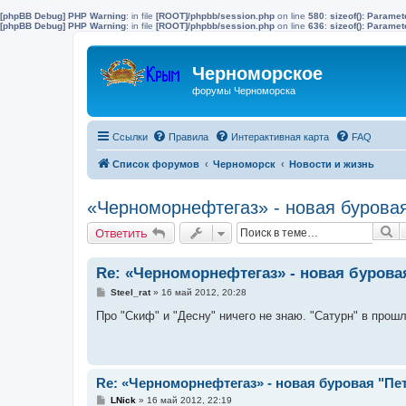
[phpBB Debug] PHP Warning
: in file
[ROOT]/phpbb/session.php
on line
580
:
sizeof(): Parame
[phpBB Debug] PHP Warning
: in file
[ROOT]/phpbb/session.php
on line
636
:
sizeof(): Parame
Черноморское
форумы Черноморска
Ссылки
Правила
Интерактивная карта
FAQ
Список форумов
Черноморск
Новости и жизнь
«Черноморнефтегаз» - новая буровая
П
Ответить
Re: «Черноморнефтегаз» - новая бурова
С
Steel_rat
»
16 май 2012, 20:28
о
о
Про "Скиф" и "Десну" ничего не знаю. "Сатурн" в прош
б
щ
е
н
и
е
Re: «Черноморнефтегаз» - новая буровая "Пе
С
LNick
»
16 май 2012, 22:19