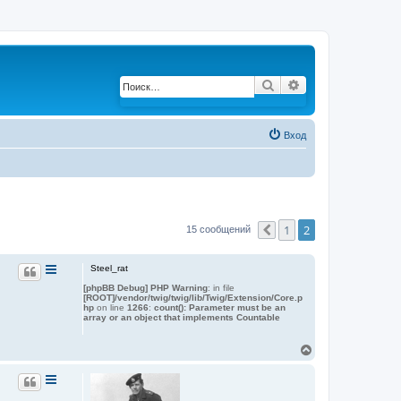
Поиск
Расширенный по
Вход
1
2
15 сообщений
Пред.
Steel_rat
[phpBB Debug] PHP Warning
: in file
[ROOT]/vendor/twig/twig/lib/Twig/Extension/Core.p
hp
on line
1266
:
count(): Parameter must be an
array or an object that implements Countable
В
е
р
н
у