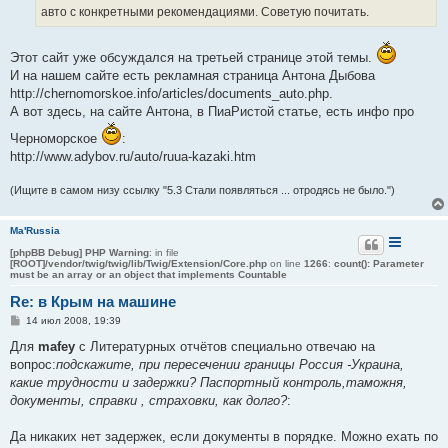
е
авто с конкретными рекомендациями. Советую почитать.
Этот сайт уже обсуждался на третьей странице этой темы.
И на нашем сайте есть рекламная страница Антона Дыбова
http://chernomorskoe.info/articles/documents_auto.php.
А вот здесь, на сайте Антона, в ПиаРистой статье, есть инфо про
Черноморское
:
http://www.adybov.ru/auto/ruua-kazaki.htm
(Ищите в самом низу ссылку "5.3 Стали появляться ... отродясь не было.")
Ma'Russia
[phpBB Debug] PHP Warning
: in file
[ROOT]/vendor/twig/twig/lib/Twig/Extension/Core.php
on line
1266
:
count(): Parameter
must be an array or an object that implements Countable
Re: в Крым на машине
С
14 июл 2008, 19:39
о
о
Для
mafey
с Литературных отчётов специально отвечаю на
б
вопрос:
подскажите, при пересечении границы Россия -Украина,
щ
е
какие трудности и задержки? Паспортный контроль,таможня,
н
документы, справки , страховки, как долго?
:
и
е
Да никаких нет задержек, если документы в порядке. Можно ехать по