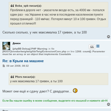
о
б
Boba_spb писал(а):
щ
е
Проблем в дороге нет - указатели везде есть, за 4000 км - попался
н
один раз - на Украине в час ночи в последнем населенном пункте
и
е
перед границей - 110 км/час. Потерял минут 10 и 100 гривен. Отдых
прошел отлично!!!
Сколько сколько, у них максималка 17 гривен, а ты 100
Димон
[phpBB Debug] PHP Warning
: in file
[ROOT]/vendor/twig/twig/lib/Twig/Extension/Core.php
on line
1266
:
count(): Parameter
must be an array or an object that implements Countable
Re: в Крым на машине
С
09 окт 2008, 08:32
о
о
б
Pfors писал(а):
щ
е
у них максималка 17 гривен, а ты 100
н
и
е
Может они ещё и сдачу дают? С двадцатки...
Если Вы нашли ошибку в моем сообщении, выделите его мышкой и нажмите alt+f4
Ясик