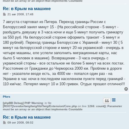
must be an array or an object that implements Countable
Re: в Крым на машине
С
21 авг 2008, 17:48
о
о
7 августа стартовал из Питера. Переход границы России с
б
Белоруссией занял минут 15 - (На российской стороне - 5 минут -
щ
е
разбудить девушку в 3 часа ночи и еще 5 минут получить гринкарту
н
за 550 руб. На белорусской стороне оформить транзит - 5 минут и
и
е
180 рублей). Переход границы Белоруссии с Украиной - минут 30 ( 5
минут на белорусской стороне и минут 20 на украинской - очередь в
четыре машины, еле успели заполнить миграционные карты, нас
было 5 человек в машине). Возвращение - 3 часа очередь с
украинской сторны - все остальное не более 5 минут на всех постах.
Расстояние от Гражданки до Черморска 2000 км. Проблем в дороге
нет - указатели везде есть, за 4000 км - попался один раз - на
Украине в час ночи в последнем населенном пункте перед границей -
110 км/час. Потерял минут 10 и 100 гривен. Отдых прошел отлично!!!
Pfors
[phpBB Debug] PHP Warning
: in file
[ROOT]/vendor/twig/twig/lib/Twig/Extension/Core.php
on line
1266
:
count(): Parameter
must be an array or an object that implements Countable
Re: в Крым на машине
С
09 окт 2008, 08:02
о