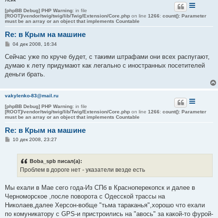
[phpBB Debug] PHP Warning
: in file
[ROOT]/vendor/twig/twig/lib/Twig/Extension/Core.php
on line
1266
:
count(): Parameter
must be an array or an object that implements Countable
Re: в Крым на машине
С
04 дек 2008, 16:34
о
о
Сейчас уже по круче будет, с такими штрафами они всех распугают,
б
думаю к лету придумают как легально с иностранных посетителей
щ
е
деньги брать.
н
и
е
vakylenko-83@mail.ru
[phpBB Debug] PHP Warning
: in file
[ROOT]/vendor/twig/twig/lib/Twig/Extension/Core.php
on line
1266
:
count(): Parameter
must be an array or an object that implements Countable
Re: в Крым на машине
С
10 дек 2008, 23:27
о
о
б
Boba_spb писал(а):
щ
е
Проблем в дороге нет - указатели везде есть
н
и
е
Мы ехали в Мае сего года-Из СПб в Красноперекопск и далее в
Черноморское ,после поворота с Одесской трассы на
Николаев,далее Херсон-вобще "тьма тараканья",хорошо что ехали
по комуникатору с GPS-и пристроились на "авось" за какой-то фурой-