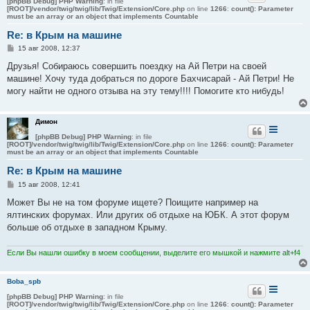
[phpBB Debug] PHP Warning
: in file
[ROOT]/vendor/twig/twig/lib/Twig/Extension/Core.php
on line
1266
:
count(): Parameter
must be an array or an object that implements Countable
Re: в Крым на машине
С
15 авг 2008, 12:37
о
о
Друзья! Собираюсь совершить поездку на Ай Петри на своей
б
машине! Хочу туда добраться по дороге Бахчисарай - Ай Петри! Не
щ
е
могу найти не одного отзыва на эту тему!!!! Помогите кто нибудь!
н
и
е
Димон
[phpBB Debug] PHP Warning
: in file
[ROOT]/vendor/twig/twig/lib/Twig/Extension/Core.php
on line
1266
:
count(): Parameter
must be an array or an object that implements Countable
Re: в Крым на машине
С
15 авг 2008, 12:41
о
о
Может Вы не на том форуме ищете? Поищите например на
б
ялтинских форумах. Или других об отдыхе на ЮБК. А этот форум
щ
е
больше об отдыхе в западном Крыму.
н
и
е
Если Вы нашли ошибку в моем сообщении, выделите его мышкой и нажмите alt+f4
Boba_spb
[phpBB Debug] PHP Warning
: in file
[ROOT]/vendor/twig/twig/lib/Twig/Extension/Core.php
on line
1266
:
count(): Parameter