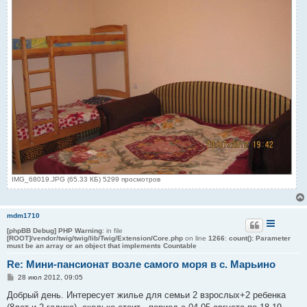
IMG_68019.JPG (65.33 КБ) 5299 просмотров
mdm1710
[phpBB Debug] PHP Warning
: in file
[ROOT]/vendor/twig/twig/lib/Twig/Extension/Core.php
on line
1266
:
count(): Parameter
must be an array or an object that implements Countable
Re: Мини-пансионат возле самого моря в с. Марьино
С
28 июл 2012, 09:05
о
о
Добрый день. Интересует жилье для семьи 2 взрослых+2 ребенка
б