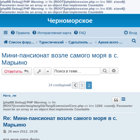
[phpBB Debug] PHP Warning
: in file
[ROOT]/phpbb/session.php
on line
580
:
sizeof():
Parameter must be an array or an object that implements Countable
[phpBB Debug] PHP Warning
: in file
[ROOT]/phpbb/session.php
on line
636
:
sizeof():
Parameter must be an array or an object that implements Countable
Черноморское
Правила
Интерактивная карта
FAQ
Вход
П
Список форумов
Туристический
Сдать/снять в других населенных пунктах района
Архив всего жилья до 2015 года
о
Мини-пансионат возле самого моря в с.
и
Марьино
с
Поиск
Расширенн
Ответить
к
1
2
14 сообщений
Пред.
Ната_ли
[phpBB Debug] PHP Warning
: in file
[ROOT]/vendor/twig/twig/lib/Twig/Extension/Core.php
on line
1266
:
count(): Parameter
must be an array or an object that implements Countable
Re: Мини-пансионат возле самого моря в с.
Марьино
С
26 июл 2012, 19:26
о
о
вот еще пара фото