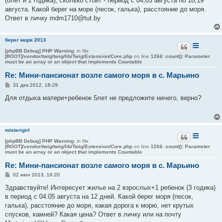
(8лет и 2 годика), сколько стоит - период с 04,05 августа по 18,19
щ
е
августа. Какой берег на море (песок, галька), расстояние до моря.
н
Ответ в личку mdm1710@tut.by
и
е
берег моря 2013
[phpBB Debug] PHP Warning
: in file
[ROOT]/vendor/twig/twig/lib/Twig/Extension/Core.php
on line
1266
:
count(): Parameter
must be an array or an object that implements Countable
Re: Мини-пансионат возле самого моря в с. Марьино
С
31 дек 2012, 18:29
о
о
Для отдыха матери+ребенок 5лет не предложите ничего, верно?
б
щ
е
н
и
misterigirl
е
[phpBB Debug] PHP Warning
: in file
[ROOT]/vendor/twig/twig/lib/Twig/Extension/Core.php
on line
1266
:
count(): Parameter
must be an array or an object that implements Countable
Re: Мини-пансионат возле самого моря в с. Марьино
С
02 июн 2013, 16:20
о
о
Здравствуйте! Интересует жилье на 2 взрослых+1 ребенок (3 годика)
б
в период с 04.05 августа на 12 дней. Какой берег моря (песок,
щ
е
галька), расстояние до моря, какая дорога к морю, нет крутых
н
спусков, камней? Какая цена? Ответ в личку или на почту
и
е