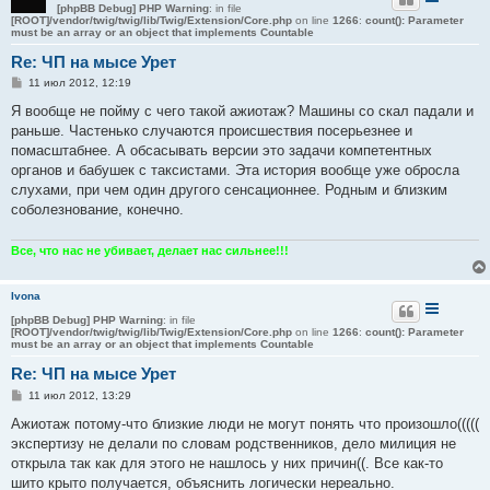
[phpBB Debug] PHP Warning
: in file
[ROOT]/vendor/twig/twig/lib/Twig/Extension/Core.php
on line
1266
:
count(): Parameter
must be an array or an object that implements Countable
Re: ЧП на мысе Урет
С
11 июл 2012, 12:19
о
о
Я вообще не пойму с чего такой ажиотаж? Машины со скал падали и
б
раньше. Частенько случаются происшествия посерьезнее и
щ
е
помасштабнее. А обсасывать версии это задачи компетентных
н
органов и бабушек с таксистами. Эта история вообще уже обросла
и
е
слухами, при чем один другого сенсационнее. Родным и близким
соболезнование, конечно.
Все, что нас не убивает, делает нас сильнее!!!
Ivona
[phpBB Debug] PHP Warning
: in file
[ROOT]/vendor/twig/twig/lib/Twig/Extension/Core.php
on line
1266
:
count(): Parameter
must be an array or an object that implements Countable
Re: ЧП на мысе Урет
С
11 июл 2012, 13:29
о
о
Ажиотаж потому-что близкие люди не могут понять что произошло(((((
б
экспертизу не делали по словам родственников, дело милиция не
щ
е
открыла так как для этого не нашлось у них причин((. Все как-то
н
шито крыто получается, объяснить логически нереально.
и