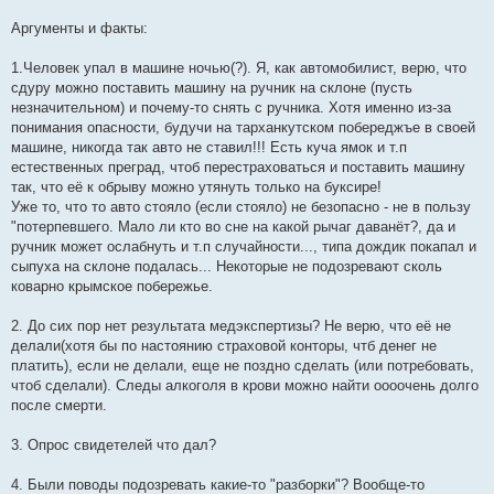
Аргументы и факты:
1.Человек упал в машине ночью(?). Я, как автомобилист, верю, что
сдуру можно поставить машину на ручник на склоне (пусть
незначительном) и почему-то снять с ручника. Хотя именно из-за
понимания опасности, будучи на тарханкутском побереджъе в своей
машине, никогда так авто не ставил!!! Есть куча ямок и т.п
естественных преград, чтоб перестраховаться и поставить машину
так, что её к обрыву можно утянуть только на буксире!
Уже то, что то авто стояло (если стояло) не безопасно - не в пользу
"потерпевшего. Мало ли кто во сне на какой рычаг даванёт?, да и
ручник может ослабнуть и т.п случайности..., типа дождик покапал и
сыпуха на склоне подалась... Некоторые не подозревают сколь
коварно крымское побережье.
2. До сих пор нет результата медэкспертизы? Не верю, что её не
делали(хотя бы по настоянию страховой конторы, чтб денег не
платить), если не делали, еще не поздно сделать (или потребовать,
чтоб сделали). Следы алкоголя в крови можно найти оооочень долго
после смерти.
3. Опрос свидетелей что дал?
4. Были поводы подозревать какие-то "разборки"? Вообще-то