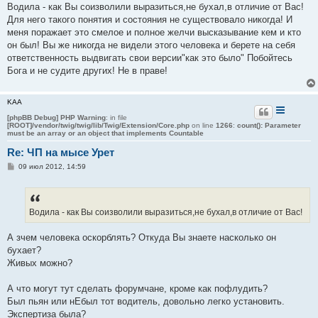
Водила - как Вы соизволили выразиться,не бухал,в отличие от Вас!
Для него такого понятия и состояния не существовало никогда! И
меня поражает это смелое и полное желчи высказывание кем и кто
он был! Вы же никогда не видели этого человека и берете на себя
ответственность выдвигать свои версии"как это было" Побойтесь
Бога и не судите других! Не в праве!
KAA
[phpBB Debug] PHP Warning
: in file
[ROOT]/vendor/twig/twig/lib/Twig/Extension/Core.php
on line
1266
:
count(): Parameter
must be an array or an object that implements Countable
Re: ЧП на мысе Урет
С
09 июл 2012, 14:59
о
о
б
щ
е
Водила - как Вы соизволили выразиться,не бухал,в отличие от Вас!
н
и
е
А зчем человека оскорблять? Откуда Вы знаете насколько он
бухает?
Живых можно?
А что могут тут сделать форумчане, кроме как пофлудить?
Был пьян или нЕбыл тот водитель, довольно легко установить.
Экспертиза была?