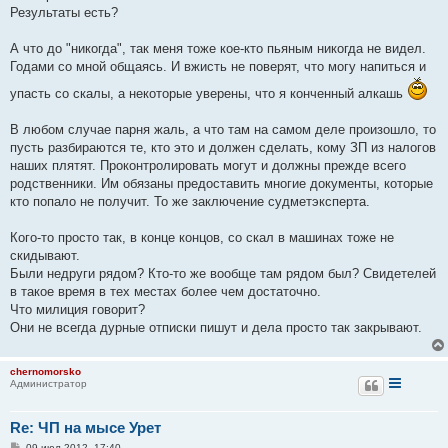
Результаты есть?
А что до "никогда", так меня тоже кое-кто пьяным никогда не видел.
Годами со мной общаясь. И вжисть не поверят, что могу напиться и
упасть со скалы, а некоторые уверены, что я конченный алкашь
В любом случае парня жаль, а что там на самом деле произошло, то
пусть разбираются те, кто это и должен сделать, кому ЗП из налогов
наших плятят. Проконтролировать могут и должны прежде всего
родственники. Им обязаны предоставить многие документы, которые
кто попало не получит. То же заключение судметэксперта.
Кого-то просто так, в конце концов, со скал в машинах тоже не
скидывают.
Были недруги рядом? Кто-то же вообще там рядом был? Свидетелей
в такое время в тех местах более чем достаточно.
Что милиция говорит?
Они не всегда дурные отписки пишут и дела просто так закрывают.
chernomorsko
Администратор
Re: ЧП на мысе Урет
С
09 июл 2012, 17:40