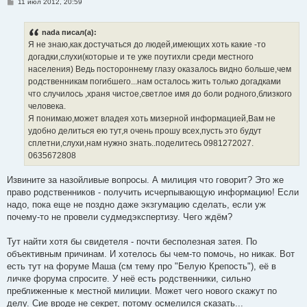
С
11 июл 2012, 20:59
о
о
б
nada писал(а):
щ
е
Я не знаю,как достучаться до людей,имеющих хоть какие -то
н
догадки,слухи(которые и те уже поутихли среди местного
и
е
населения) Ведь постороннему глазу оказалось видно больше,чем
родственникам погибшего...нам осталось жить только догадками
что случилось ,храня чистое,светлое имя до боли родного,близкого
человека.
Я понимаю,может владея хоть мизерной информацией,Вам не
удобно делиться ею тут,я очень прошу всех,пусть это будут
сплетни,слухи,нам нужно знать..поделитесь 0981272027.
0635672808
Извините за назойливые вопросы. А милиция что говорит? Это же
право родственников - получить исчерпывающую информацию! Если
надо, пока еще не поздно даже экзгумацию сделать, если уж
почему-то не провели судмедэкспертизу. Чего ждём?
Тут найти хотя бы свидетеля - почти бесполезная затея. По
объективным причинам. И хотелось бы чем-то помочь, но никак. Вот
есть тут на форуме Маша (см тему про "Белую Крепость"), её в
личке форума спросите. У неё есть родственники, сильно
преближенные к местной милиции. Может чего нового скажут по
делу. Сие вроде не секрет, потому осмелился сказать...