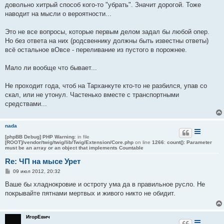
довольно хитрый способ кого-то "убрать". Значит дорогой. Тоже
наводит на мысли о вероятности...
Это не все вопросы, которые первым делом задал бы любой опер.
Но без ответа на них (родсвеннику должны быть известны ответы)
всё остальное вОвсе - переливание из пустого в порожнее.
Мало ли вообще что бывает...
Не проходит года, чтоб на Тарханкуте кто-то не разбился, упав со
скал, или не утонул. Частенько вместе с транспортными
средствами...
nada
[phpBB Debug] PHP Warning
: in file
[ROOT]/vendor/twig/twig/lib/Twig/Extension/Core.php
on line
1266
:
count(): Parameter
must be an array or an object that implements Countable
Re: ЧП на мысе Урет
С
09 июл 2012, 20:32
о
о
Ваше бы хладнокровие и остроту ума да в правильное русло. Не
б
покрывайте пятнами мертвых и живого никто не обидит.
щ
е
н
и
ИгорЕвич
е