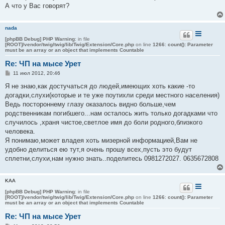
е
А что у Вас говорят?
nada
[phpBB Debug] PHP Warning
: in file
[ROOT]/vendor/twig/twig/lib/Twig/Extension/Core.php
on line
1266
:
count(): Parameter
must be an array or an object that implements Countable
Re: ЧП на мысе Урет
С
11 июл 2012, 20:46
о
о
Я не знаю,как достучаться до людей,имеющих хоть какие -то
б
догадки,слухи(которые и те уже поутихли среди местного населения)
щ
е
Ведь постороннему глазу оказалось видно больше,чем
н
родственникам погибшего...нам осталось жить только догадками что
и
е
случилось ,храня чистое,светлое имя до боли родного,близкого
человека.
Я понимаю,может владея хоть мизерной информацией,Вам не
удобно делиться ею тут,я очень прошу всех,пусть это будут
сплетни,слухи,нам нужно знать..поделитесь 0981272027. 0635672808
KAA
[phpBB Debug] PHP Warning
: in file
[ROOT]/vendor/twig/twig/lib/Twig/Extension/Core.php
on line
1266
:
count(): Parameter
must be an array or an object that implements Countable
Re: ЧП на мысе Урет