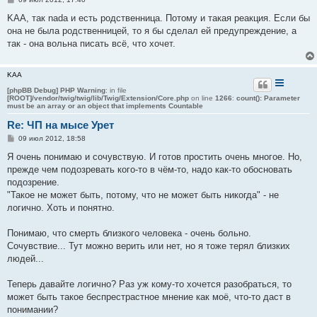
о
о
KAA, так nada и есть родственница. Потому и такая реакция. Если бы
б
она не была родственницей, то я бы сделал ей предупреждение, а
щ
е
так - она вольна писать всё, что хочет.
н
и
е
KAA
[phpBB Debug] PHP Warning
: in file
[ROOT]/vendor/twig/twig/lib/Twig/Extension/Core.php
on line
1266
:
count(): Parameter
must be an array or an object that implements Countable
Re: ЧП на мысе Урет
С
09 июл 2012, 18:58
о
о
Я очень понимаю и сочувствую. И готов простить очень многое. Но,
б
прежде чем подозревать кого-то в чём-то, надо как-то обосновать
щ
е
подозрение.
н
"Такое не может быть, потому, что не может быть никогда" - не
и
е
логично. Хоть и понятно.
Понимаю, что смерть близкого человека - очень больно.
Сочувствие... Тут можно верить или нет, но я тоже терял близких
людей...
Теперь давайте логично? Раз уж кому-то хочется разобраться, то
может быть такое беспрестрастное мнение как моё, что-то даст в
понимании?