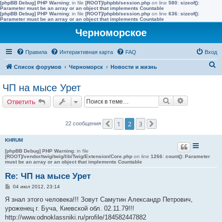
[phpBB Debug] PHP Warning
: in file
[ROOT]/phpbb/session.php
on line
580
:
sizeof():
Parameter must be an array or an object that implements Countable
[phpBB Debug] PHP Warning
: in file
[ROOT]/phpbb/session.php
on line
636
:
sizeof():
Parameter must be an array or an object that implements Countable
Черноморское
Правила
Интерактивная карта
FAQ
Вход
П
Список форумов
Черноморск
Новости и жизнь
о
ЧП на мысе Урет
и
Поиск
Расширенн
Ответить
с
к
1
2
3
22 сообщения
Пред.
След.
KHRUM
[phpBB Debug] PHP Warning
: in file
[ROOT]/vendor/twig/twig/lib/Twig/Extension/Core.php
on line
1266
:
count(): Parameter
must be an array or an object that implements Countable
Re: ЧП на мысе Урет
С
04 июл 2012, 23:14
о
о
Я знал этого человека!!! Зовут Самутин Александр Петрович,
б
уроженец г. Буча, Киевской обл. 02.11.79!!!
щ
е
http://www.odnoklassniki.ru/profile/184582447882
н