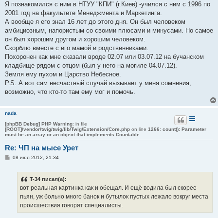
Я познакомился с ним в НТУУ "КПИ" (г.Киев) -учился с ним с 1996 по
и
е
2001 год на факультете Менеджмента и Маркетинга.
А вообще я его знал 16 лет до этого дня. Он был человеком
амбициозным, напористым со своими плюсами и минусами. Но самое
он был хорошим другом и хорошим человеком.
Скорблю вместе с его мамой и родственниками.
Похоронен как мне сказали вроде 02.07 или 03.07.12 на бучанском
кладбище рядом с отцом (был у него на могиле 04.07.12).
Земля ему пухом и Царство Небесное.
P.S. А вот сам несчастный случай вызывает у меня сомнения,
возможно, что кто-то там ему мог и помочь.
nada
[phpBB Debug] PHP Warning
: in file
[ROOT]/vendor/twig/twig/lib/Twig/Extension/Core.php
on line
1266
:
count(): Parameter
must be an array or an object that implements Countable
Re: ЧП на мысе Урет
С
08 июл 2012, 21:34
о
о
б
T-34 писал(а):
щ
е
вот реальная картинка как и обещал. И ещё водила был скорее
н
пьян, уж больно много банок и бутылок пустых лежало вокруг места
и
е
происшествия говорят специалисты.