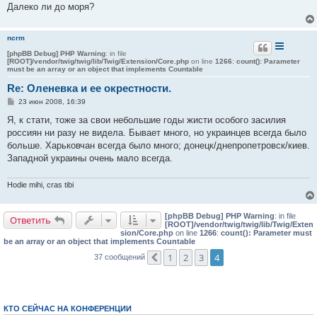
н
Далеко ли до моря?
и
е
ncrm
[phpBB Debug] PHP Warning
: in file
[ROOT]/vendor/twig/twig/lib/Twig/Extension/Core.php
on line
1266
:
count(): Parameter
must be an array or an object that implements Countable
Re: Оленевка и ее окрестности.
С
23 июн 2008, 16:39
о
о
Я, к стати, тоже за свои небольшие годы жисти особого засилия
б
россиян ни разу не видела. Бывает много, но украинцев всегда было
щ
е
больше. Харьковчан всегда было много; донецк/днепропетровск/киев.
н
Западной украины очень мало всегда.
и
е
Hodie mihi, cras tibi
[phpBB Debug] PHP Warning
: in file
Ответить
[ROOT]/vendor/twig/twig/lib/Twig/Exten
sion/Core.php
on line
1266
:
count(): Parameter must
be an array or an object that implements Countable
1
2
3
4
37 сообщений
Пред.
КТО СЕЙЧАС НА КОНФЕРЕНЦИИ