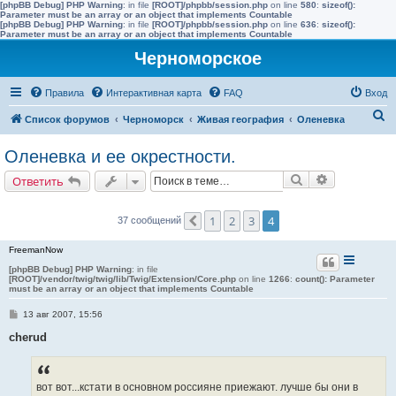
[phpBB Debug] PHP Warning
: in file
[ROOT]/phpbb/session.php
on line
580
:
sizeof():
Parameter must be an array or an object that implements Countable
[phpBB Debug] PHP Warning
: in file
[ROOT]/phpbb/session.php
on line
636
:
sizeof():
Parameter must be an array or an object that implements Countable
Черноморское
Правила
Интерактивная карта
FAQ
Вход
П
Список форумов
Черноморск
Живая география
Оленевка
о
Оленевка и ее окрестности.
и
Поиск
Расширенн
Ответить
с
к
1
2
3
4
37 сообщений
Пред.
FreemanNow
[phpBB Debug] PHP Warning
: in file
[ROOT]/vendor/twig/twig/lib/Twig/Extension/Core.php
on line
1266
:
count(): Parameter
must be an array or an object that implements Countable
С
13 авг 2007, 15:56
о
о
cherud
б
щ
е
н
вот вот...кстати в основном россияне приежают. лучше бы они в
и