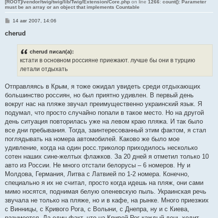
[ROOT]/vendor/twig/twig/lib/Twig/Extension/Core.php
on line
1266
:
count(): Parameter
must be an array or an object that implements Countable
С
14 авг 2007, 14:06
о
о
cherud
б
щ
е
cherud писал(а):
н
кстати в основном россияне приежают. лучше бы они в турцию
и
е
летали отдыхать
Отправляясь в Крым, я тоже ожидал увидеть среди отдыхающих
большинство россиян, но был приятно удивлен. В первый день
вокруг нас на пляже звучал преимущественно украинский язык. Я
подумал, что просто случайно попали в такое место. Но на другой
день ситуация повторилась уже на левом краю пляжа. И так было
все дни пребывания. Тогда, заинтересованный этим фактом, я стал
поглядывать на номера автомобилей. Каково же было мое
удивление, когда на один росс.триколор приходилось несколько
сотен наших сине-желтых флажков. За 20 дней я отметил только 10
авто из России. Не много отстали белорусы – 6 номеров. Ну и
Молдова, Германия, Литва с Латвией по 1-2 номера. Конечно,
специально я их не считал, просто когда идешь на пляж, они сами
мимо носятся, поднимая белую оленевскую пыль. Украинская речь
звучала не только на пляже, но и в кафе, на рынке. Много приезжих
с Винницы, с Кривого Рога, с Волыни, с Днепра, ну и с Киева,
разумеется. Да один факт, что на Кривой Рог каждый день ходит