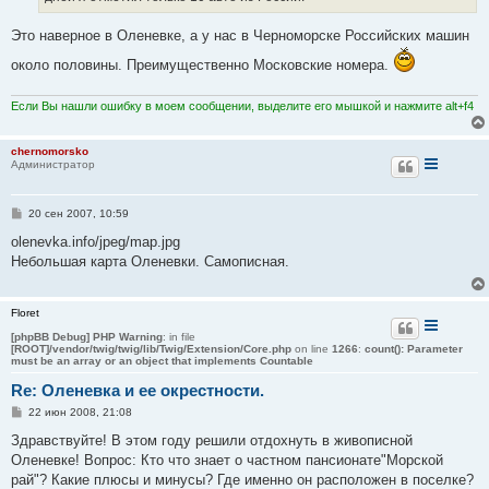
Это наверное в Оленевке, а у нас в Черноморске Российских машин
около половины. Преимущественно Московские номера.
Если Вы нашли ошибку в моем сообщении, выделите его мышкой и нажмите alt+f4
chernomorsko
Администратор
С
20 сен 2007, 10:59
о
о
olenevka.info/jpeg/map.jpg
б
Небольшая карта Оленевки. Самописная.
щ
е
н
и
Floret
е
[phpBB Debug] PHP Warning
: in file
[ROOT]/vendor/twig/twig/lib/Twig/Extension/Core.php
on line
1266
:
count(): Parameter
must be an array or an object that implements Countable
Re: Оленевка и ее окрестности.
С
22 июн 2008, 21:08
о
о
Здравствуйте! В этом году решили отдохнуть в живописной
б
Оленевке! Вопрос: Кто что знает о частном пансионате"Морской
щ
е
рай"? Какие плюсы и минусы? Где именно он расположен в поселке?