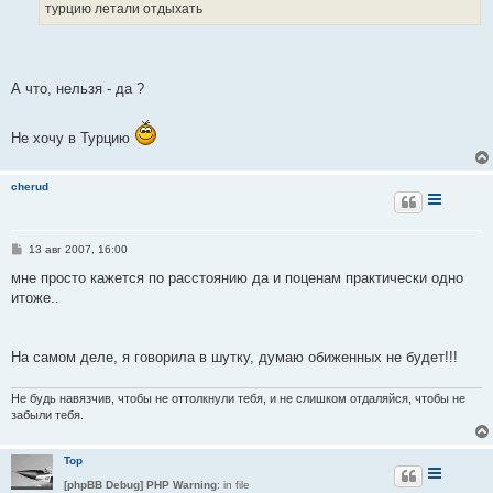
е
турцию летали отдыхать
А что, нельзя - да ?
Не хочу в Турцию
cherud
С
13 авг 2007, 16:00
о
о
мне просто кажется по расстоянию да и поценам практически одно
б
итоже..
щ
е
н
и
е
На самом деле, я говорила в шутку, думаю обиженных не будет!!!
Не будь навязчив, чтобы не оттолкнули тебя, и не слишком отдаляйся, чтобы не
забыли тебя.
Тор
[phpBB Debug] PHP Warning
: in file