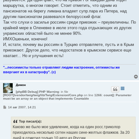
маршрутка, о многом говорит. Стоит отметить, что одним из
пансионатов на берегу лимана владеет супр.пара из Питера, над
другим пансионатом развевался белорусский флаг.
Так что слухи о засилье россиян среди приезжих – преувеличены. По
крайней мере в Оленевке в июле этого года отдыхающих из других
украинских областей было не менее 90%.
ИМХОшеньки, конечно!
И, кстати, почему вы россиян в Турцию отправляете, пусть и в Крым
приезжают. Другое дело, что недостатков в крымском сервисе еще
хватает... Но и улучшения есть!
"...пессимисты только отравляют людям настроение, оптимисты же
ввергают их в катастрофу". (с)
Димон
[phpBB Debug] PHP Warning
: in file
[ROOT]/vendor/twig/twig/lib/Twig/Extension/Core.php
on line
1266
:
count(): Parameter
must be an array or an object that implements Countable
С
14 авг 2007, 14:21
о
о
б
Тор писал(а):
щ
е
Каково же было мое удивление, когда на один росс.триколор
н
приходилось несколько сотен наших сине-желтых флажков. За 20
и
е
дней я отметил только 10 авто из России.