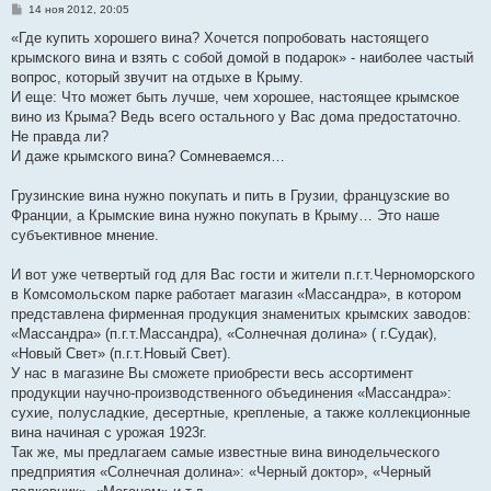
С
14 ноя 2012, 20:05
о
о
«Где купить хорошего вина? Хочется попробовать настоящего
б
крымского вина и взять с собой домой в подарок» - наиболее частый
щ
е
вопрос, который звучит на отдыхе в Крыму.
н
И еще: Что может быть лучше, чем хорошее, настоящее крымское
и
е
вино из Крыма? Ведь всего остального у Вас дома предостаточно.
Не правда ли?
И даже крымского вина? Сомневаемся…
Грузинские вина нужно покупать и пить в Грузии, французские во
Франции, а Крымские вина нужно покупать в Крыму… Это наше
субъективное мнение.
И вот уже четвертый год для Вас гости и жители п.г.т.Черноморского
в Комсомольском парке работает магазин «Массандра», в котором
представлена фирменная продукция знаменитых крымских заводов:
«Массандра» (п.г.т.Массандра), «Солнечная долина» ( г.Судак),
«Новый Свет» (п.г.т.Новый Свет).
У нас в магазине Вы сможете приобрести весь ассортимент
продукции научно-производственного объединения «Массандра»:
сухие, полусладкие, десертные, крепленые, а также коллекционные
вина начиная с урожая 1923г.
Так же, мы предлагаем самые известные вина винодельческого
предприятия «Солнечная долина»: «Черный доктор», «Черный