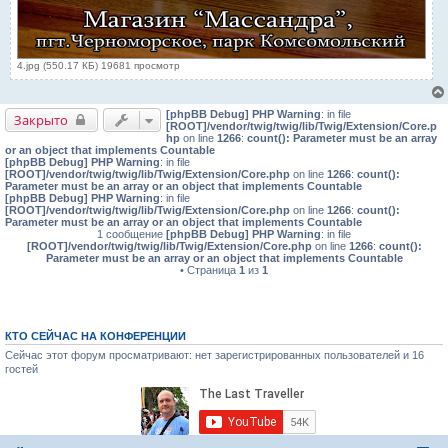
4.jpg (550.17 КБ) 19681 просмотр
[phpBB Debug] PHP Warning
: in file
Закрыто
[ROOT]/vendor/twig/twig/lib/Twig/Extension/Core.p
hp
on line
1266
:
count(): Parameter must be an array
or an object that implements Countable
[phpBB Debug] PHP Warning
: in file
[ROOT]/vendor/twig/twig/lib/Twig/Extension/Core.php
on line
1266
:
count():
Parameter must be an array or an object that implements Countable
[phpBB Debug] PHP Warning
: in file
[ROOT]/vendor/twig/twig/lib/Twig/Extension/Core.php
on line
1266
:
count():
Parameter must be an array or an object that implements Countable
1 сообщение
[phpBB Debug] PHP Warning
: in file
[ROOT]/vendor/twig/twig/lib/Twig/Extension/Core.php
on line
1266
:
count():
Parameter must be an array or an object that implements Countable
• Страница
1
из
1
КТО СЕЙЧАС НА КОНФЕРЕНЦИИ
Сейчас этот форум просматривают: нет зарегистрированных пользователей и 16
гостей