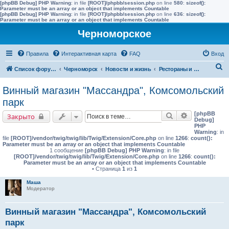
[phpBB Debug] PHP Warning
: in file
[ROOT]/phpbb/session.php
on line
580
:
sizeof():
Parameter must be an array or an object that implements Countable
[phpBB Debug] PHP Warning
: in file
[ROOT]/phpbb/session.php
on line
636
:
sizeof():
Parameter must be an array or an object that implements Countable
Черноморское
Правила
Интерактивная карта
FAQ
Вход
П
Список форумов
Черноморск
Новости и жизнь
Рестораны и кафе, бары
о
Винный магазин "Массандра", Комсомольский
и
парк
с
[phpBB
Поиск
Расширенны
Закрыто
к
Debug]
PHP
Warning
: in
file
[ROOT]/vendor/twig/twig/lib/Twig/Extension/Core.php
on line
1266
:
count():
Parameter must be an array or an object that implements Countable
1 сообщение
[phpBB Debug] PHP Warning
: in file
[ROOT]/vendor/twig/twig/lib/Twig/Extension/Core.php
on line
1266
:
count():
Parameter must be an array or an object that implements Countable
• Страница
1
из
1
Маша
Модератор
Винный магазин "Массандра", Комсомольский
парк