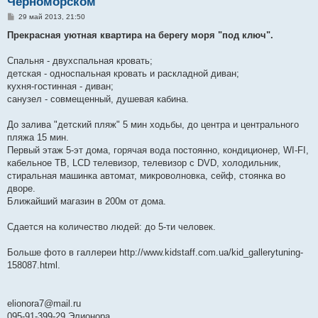
Черноморском
С
29 май 2013, 21:50
о
о
Прекрасная уютная квартира на берегу моря "под ключ".
б
щ
е
Спальня - двухспальная кровать;
н
детская - односпальная кровать и раскладной диван;
и
е
кухня-гостинная - диван;
санузел - совмещенный, душевая кабина.
До залива "детский пляж" 5 мин ходьбы, до центра и центрального
пляжа 15 мин.
Первый этаж 5-эт дома, горячая вода постоянно, кондиционер, WI-FI,
кабельное ТВ, LCD телевизор, телевизор с DVD, холодильник,
стиральная машинка автомат, микроволновка, сейф, стоянка во
дворе.
Ближайший магазин в 200м от дома.
Сдается на количество людей: до 5-ти человек.
Больше фото в галлереи http://www.kidstaff.com.ua/kid_gallerytuning-
158087.html.
elionora7@mail.ru
095-91-399-29 Элионора