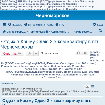
[phpBB Debug] PHP Warning
: in file
[ROOT]/phpbb/session.php
on line
580
:
sizeof():
Parameter must be an array or an object that implements Countable
[phpBB Debug] PHP Warning
: in file
[ROOT]/phpbb/session.php
on line
636
:
sizeof():
Parameter must be an array or an object that implements Countable
Черноморское
Правила
Интерактивная карта
FAQ
Вход
П
Список форумов
Туристический
Сдать/снять в других населенных пунктах района
Архив всего жилья до 2015 года
о
Отдых в Крыму Сдаю 2-х ком квартиру в пгт.
и
Черноморском
с
[phpBB
Поиск
Расширенн
Ответить
к
Debug]
PHP
Warning
: in
file
[ROOT]/vendor/twig/twig/lib/Twig/Extension/Core.php
on line
1266
:
count():
Parameter must be an array or an object that implements Countable
5 сообщений
[phpBB Debug] PHP Warning
: in file
[ROOT]/vendor/twig/twig/lib/Twig/Extension/Core.php
on line
1266
:
count():
Parameter must be an array or an object that implements Countable
• Страница
1
из
1
elionora777
[phpBB Debug] PHP Warning
: in file
[ROOT]/vendor/twig/twig/lib/Twig/Extension/Core.php
on line
1266
:
count(): Parameter
must be an array or an object that implements Countable
Отдых в Крыму Сдаю 2-х ком квартиру в пгт.