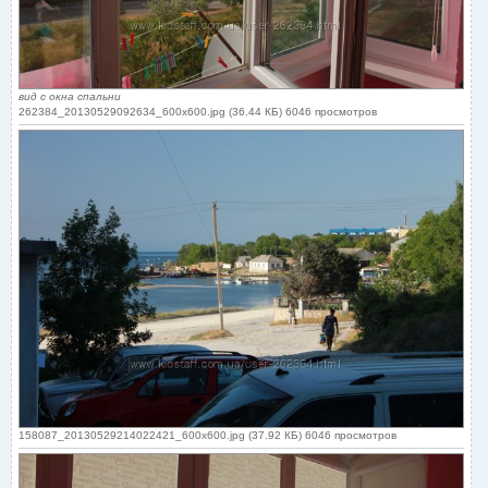
вид с окна спальни
262384_20130529092634_600x600.jpg (36.44 КБ) 6046 просмотров
158087_20130529214022421_600x600.jpg (37.92 КБ) 6046 просмотров