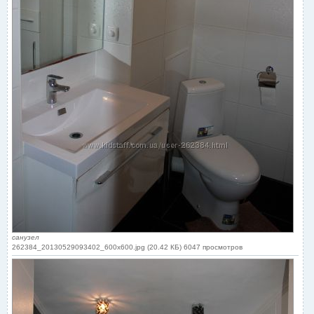
санузел
262384_20130529093402_600x600.jpg (20.42 КБ) 6047 просмотров