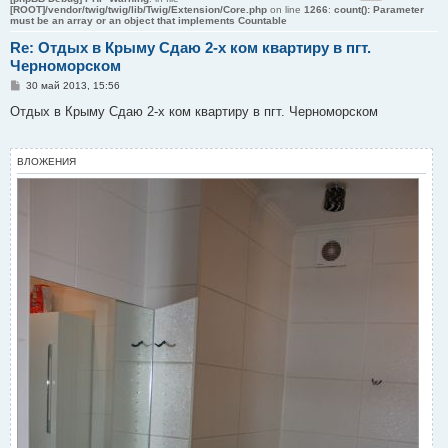
[ROOT]/vendor/twig/twig/lib/Twig/Extension/Core.php
on line
1266
:
count(): Parameter
must be an array or an object that implements Countable
Re: Отдых в Крыму Сдаю 2-х ком квартиру в пгт.
Черноморском
С
30 май 2013, 15:56
о
о
Отдых в Крыму Сдаю 2-х ком квартиру в пгт. Черноморском
б
щ
е
н
ВЛОЖЕНИЯ
и
е