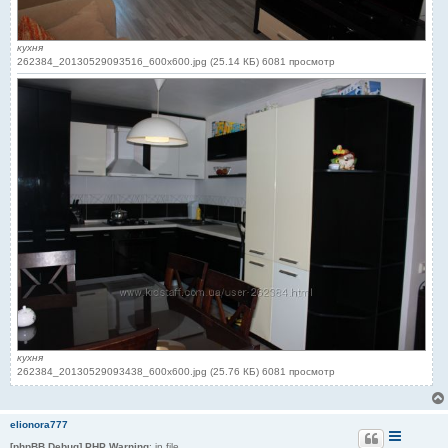
кухня
262384_20130529093516_600x600.jpg (25.14 КБ) 6081 просмотр
кухня
262384_20130529093438_600x600.jpg (25.76 КБ) 6081 просмотр
elionora777
[phpBB Debug] PHP Warning
: in file