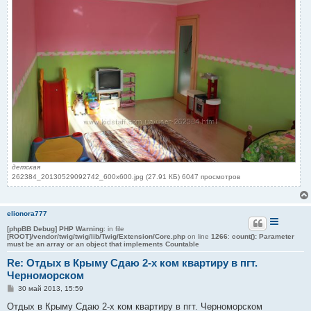
детская
262384_20130529092742_600x600.jpg (27.91 КБ) 6047 просмотров
elionora777
[phpBB Debug] PHP Warning
: in file
[ROOT]/vendor/twig/twig/lib/Twig/Extension/Core.php
on line
1266
:
count(): Parameter
must be an array or an object that implements Countable
Re: Отдых в Крыму Сдаю 2-х ком квартиру в пгт.
Черноморском
С
30 май 2013, 15:59
о
о
Отдых в Крыму Сдаю 2-х ком квартиру в пгт. Черноморском