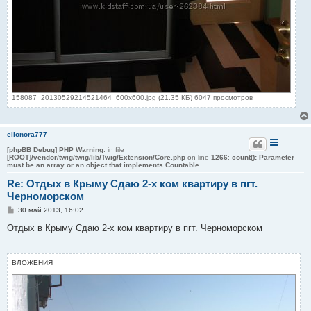
158087_20130529214521464_600x600.jpg (21.35 КБ) 6047 просмотров
elionora777
[phpBB Debug] PHP Warning
: in file
[ROOT]/vendor/twig/twig/lib/Twig/Extension/Core.php
on line
1266
:
count(): Parameter
must be an array or an object that implements Countable
Re: Отдых в Крыму Сдаю 2-х ком квартиру в пгт.
Черноморском
С
30 май 2013, 16:02
о
о
Отдых в Крыму Сдаю 2-х ком квартиру в пгт. Черноморском
б
щ
е
н
ВЛОЖЕНИЯ
и
е