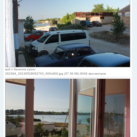
вид с балкона кухни
262384_20130529092703_600x600.jpg (37.36 КБ) 6046 просмотров