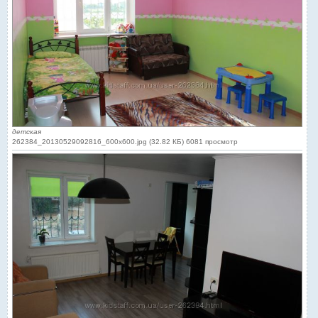
детская
262384_20130529092816_600x600.jpg (32.82 КБ) 6081 просмотр