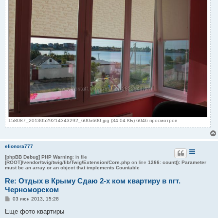
158087_20130529214343292_600x600.jpg (34.04 КБ) 6046 просмотров
elionora777
[phpBB Debug] PHP Warning
: in file
[ROOT]/vendor/twig/twig/lib/Twig/Extension/Core.php
on line
1266
:
count(): Parameter
must be an array or an object that implements Countable
Re: Отдых в Крыму Сдаю 2-х ком квартиру в пгт.
Черноморском
С
03 июн 2013, 15:28
о
о
Еще фото квартиры
б