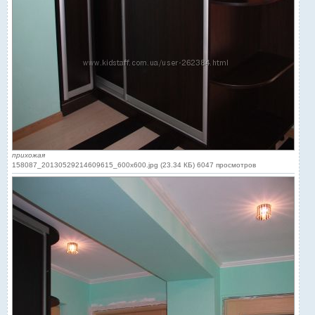
прихожая
158087_20130529214609615_600x600.jpg (23.34 КБ) 6047 просмотров