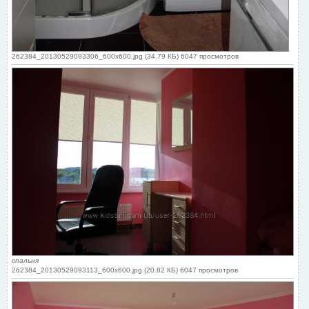
262384_20130529093306_600x600.jpg (34.79 КБ) 6047 просмотров
спальня
262384_20130529093113_600x600.jpg (20.82 КБ) 6047 просмотров