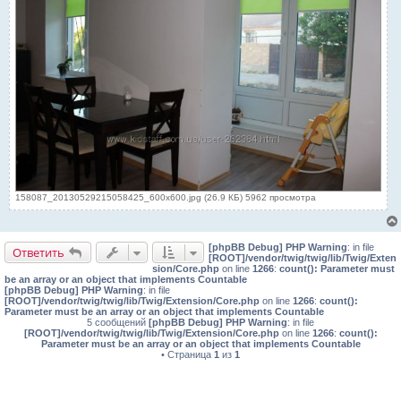
158087_20130529215058425_600x600.jpg (26.9 КБ) 5962 просмотра
[phpBB Debug] PHP Warning
: in file
Ответить
[ROOT]/vendor/twig/twig/lib/Twig/Exten
sion/Core.php
on line
1266
:
count(): Parameter must
be an array or an object that implements Countable
[phpBB Debug] PHP Warning
: in file
[ROOT]/vendor/twig/twig/lib/Twig/Extension/Core.php
on line
1266
:
count():
Parameter must be an array or an object that implements Countable
5 сообщений
[phpBB Debug] PHP Warning
: in file
[ROOT]/vendor/twig/twig/lib/Twig/Extension/Core.php
on line
1266
:
count():
Parameter must be an array or an object that implements Countable
• Страница
1
из
1