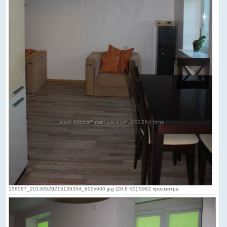
158087_20130529215139354_600x600.jpg (20.8 КБ) 5962 просмотра