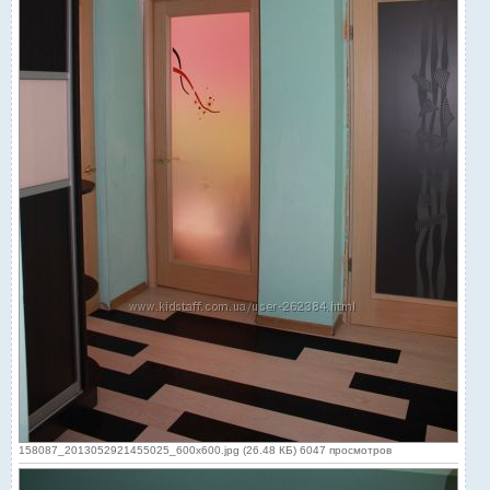
158087_2013052921455025_600x600.jpg (26.48 КБ) 6047 просмотров