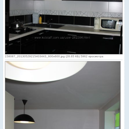
158087_20130529215403443_600x600.jpg (28.65 КБ) 5962 просмотра