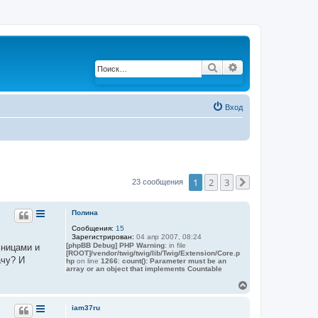
Поиск
Расширенный по
Вход
1
2
3
23 сообщения
След.
Полина
Сообщения:
15
Зарегистрирован:
04 апр 2007, 08:24
[phpBB Debug] PHP Warning
: in file
ьницами и
[ROOT]/vendor/twig/twig/lib/Twig/Extension/Core.p
ачу? И
hp
on line
1266
:
count(): Parameter must be an
array or an object that implements Countable
В
е
р
iam37ru
н