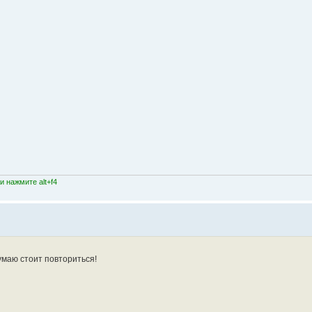
 нажмите alt+f4
умаю стоит повториться!