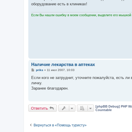
е
оборудование есть в клиниках!
н
и
е
Если Вы нашли ошибку в моем сообщении, выделите его мышкой и
Наличие лекарства в аптеках
С
priks
»
11 июл 2007, 10:03
о
о
Если кого не затруднит, уточните пожалуйста, есть л
б
личку.
щ
е
Заранее благодарен.
н
и
е
[phpBB Debug] PHP Wa
Ответить
Countable
Вернуться в «Помощь туристу»