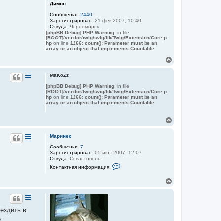
а
Димон
ч
Сообщения:
2440
а
Зарегистрирован:
21 фев 2007, 10:40
л
Откуда:
Черноморск
у
[phpBB Debug] PHP Warning
: in file
[ROOT]/vendor/twig/twig/lib/Twig/Extension/Core.p
hp
on line
1266
:
count(): Parameter must be an
array or an object that implements Countable
В
е
р
MaKoZz
н
[phpBB Debug] PHP Warning
: in file
у
[ROOT]/vendor/twig/twig/lib/Twig/Extension/Core.p
т
hp
on line
1266
:
count(): Parameter must be an
ь
array or an object that implements Countable
с
я
В
к
е
н
р
а
Маринес
н
ч
Сообщения:
7
у
а
Зарегистрирован:
05 июл 2007, 12:07
т
л
Откуда:
Севастополь
ь
у
К
Контактная информация:
с
о
я
н
В
к
т
е
а
н
к
р
а
т
н
ч
н
у
а
 ездить в
а
т
л
я
е