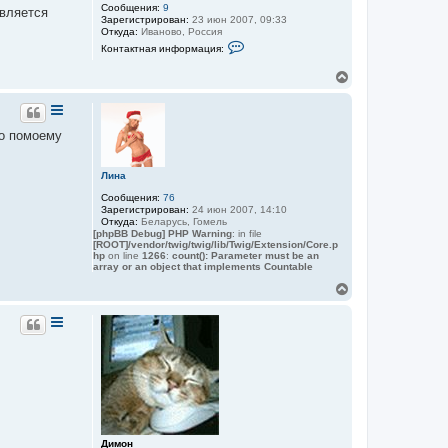
Сообщения:
9
у
авляется
Зарегистрирован:
23 июн 2007, 09:33
т
Откуда:
Иваново, Россия
ь
К
Контактная информация:
с
о
я
н
В
к
т
е
а
н
к
р
а
т
н
ч
н
у
а
 о помоему
а
т
л
я
ь
у
и
с
н
Лина
ф
я
Сообщения:
76
о
к
Зарегистрирован:
24 июн 2007, 14:10
р
н
Откуда:
Беларусь, Гомель
м
а
[phpBB Debug] PHP Warning
: in file
а
ч
[ROOT]/vendor/twig/twig/lib/Twig/Extension/Core.p
ц
hp
on line
1266
:
count(): Parameter must be an
а
и
array or an object that implements Countable
я
л
п
у
В
о
е
л
р
ь
н
з
о
у
в
т
а
ь
т
с
е
я
л
к
я
i
н
a
а
Димон