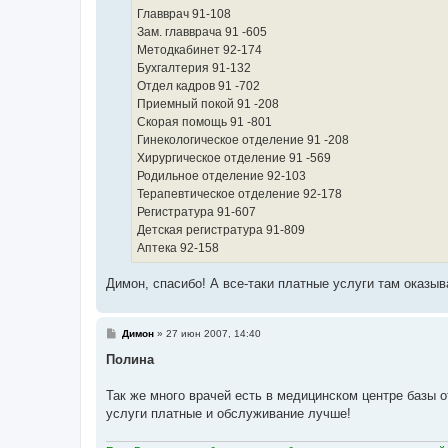
Главврач 91-108
Зам. главврача 91 -605
Методкабинет 92-174
Бухгалтерия 91-132
Отдел кадров 91 -702
Приемный покой 91 -208
Скорая помощь 91 -801
Гинекологическое отделение 91 -208
Хирургическое отделение 91 -569
Родильное отделение 92-103
Терапевтическое отделение 92-178
Регистратура 91-607
Детская регистратура 91-809
Аптека 92-158
Димон, спасибо! А все-таки платные услуги там оказы
С
Димон
»
27 июн 2007, 14:40
о
о
Полина
б
щ
е
Так же много врачей есть в медицинском центре базы 
н
услуги платные и обслуживание лучше!
и
е