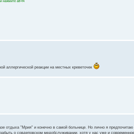
 нажмите alt+f4
ной аллергической реакции на местных креветочек
азе отдыха "Мрия" и конечно в самой больнице. Но лично я предпочитаю
 забыть о совдеповском медобслуживании, хотя у нас уже и современно