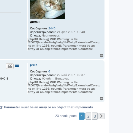
ь
у
и
с
н
ф
я
о
к
р
н
м
а
Димон
а
ч
ц
Сообщения:
2440
а
и
Зарегистрирован:
21 фев 2007, 10:40
я
л
Откуда:
Черноморск
п
у
[phpBB Debug] PHP Warning
: in file
о
[ROOT]/vendor/twig/twig/lib/Twig/Extension/Core.p
л
hp
on line
1266
:
count(): Parameter must be an
ь
array or an object that implements Countable
з
о
В
в
е
а
р
priks
т
н
е
Сообщения:
6
у
л
Зарегистрирован:
22 май 2007, 09:37
т
я
жно в
Откуда:
Жлобин, Беларусь
М
ь
[phpBB Debug] PHP Warning
: in file
а
с
[ROOT]/vendor/twig/twig/lib/Twig/Extension/Core.p
р
я
hp
on line
1266
:
count(): Parameter must be an
и
array or an object that implements Countable
к
н
н
е
В
а
с
е
ч
р
(): Parameter must be an array or an object that implements
а
н
л
у
1
2
3
23 сообщения
След.
у
т
ь
с
я