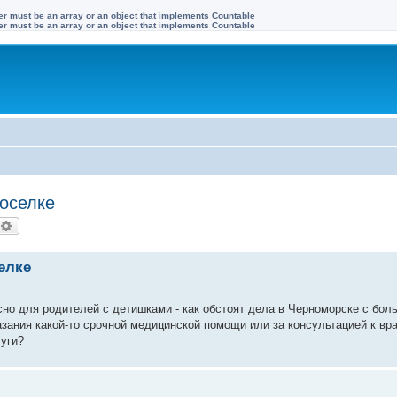
ter must be an array or an object that implements Countable
ter must be an array or an object that implements Countable
оселке
оиск
Расширенный поиск
елке
сно для родителей с детишками - как обстоят дела в Черноморске с бол
зания какой-то срочной медицинской помощи или за консультацией к вр
луги?