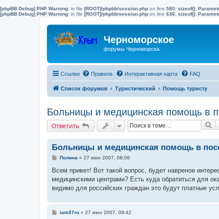
[phpBB Debug] PHP Warning
: in file
[ROOT]/phpbb/session.php
on line
580
:
sizeof(): Parame
[phpBB Debug] PHP Warning
: in file
[ROOT]/phpbb/session.php
on line
636
:
sizeof(): Parame
Черноморское
форумы Черноморска
Ссылки
Правила
Интерактивная карта
FAQ
Список форумов
Туристический
Помощь туристу
Больницы и медицинская помощь в п
П
Ответить
Больницы и медицинская помощь в пос
С
Полина
»
27 июн 2007, 08:06
о
о
Всем привет! Вот такой вопрос, будет навреное интере
б
медицинскими центрами? Есть куда обратиться для ока
щ
е
видимо для российских граждан это будут платные ус
н
и
е
С
iam37ru
»
27 июн 2007, 09:42
о