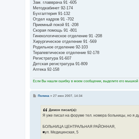
Зам. главврача 91 -605
Методкабинет 92-174
Бухгалтерия 91-132
Отдел кадров 91 -702
Приемный покой 91 -208
Скорая помощь 91 -801
Гинекологическое отделение 91 -208
Хирургическое отделение 91 -569
Родильное отделение 92-103
Терапевтическое отделение 92-178
Регистратура 91-607
Детская регистратура 91-809
Аптека 92-158
Если Вы нашли ошибку в моем сообщении, выделите его мышкой и
С
Полина
»
27 июн 2007, 14:34
о
о
б
Димон писал(а):
щ
е
Я уже писал на форуме тел. номера больницы, но я д
н
и
е
БОЛЬНИЦА ЦЕНТРАЛЬНАЯ РАЙОННАЯ,
■ул. Медицинская, 5