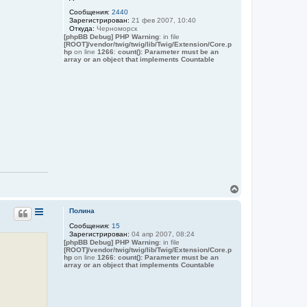
m
ч
3
Сообщения:
2440
а
7
Зарегистрирован:
21 фев 2007, 10:40
л
r
Откуда:
Черноморск
у
u
[phpBB Debug] PHP Warning
: in file
[ROOT]/vendor/twig/twig/lib/Twig/Extension/Core.p
hp
on line
1266
:
count(): Parameter must be an
array or an object that implements Countable
В
е
р
Полина
н
Сообщения:
15
у
Зарегистрирован:
04 апр 2007, 08:24
т
[phpBB Debug] PHP Warning
: in file
ь
[ROOT]/vendor/twig/twig/lib/Twig/Extension/Core.p
с
hp
on line
1266
:
count(): Parameter must be an
я
array or an object that implements Countable
к
н
а
ч