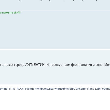
 нажмите alt+f4
и в аптеках города АУГМЕНТИН. Интересует сам факт наличия и цена. Мо
rning
: in file
[ROOT]/vendor/twig/twig/lib/Twig/Extension/Core.php
on line
1266
:
count