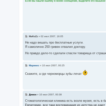
Если Вы нашли ошибку в моем сообщении, выделите его мышкой и
С
MaKoZz
»
02 июл 2007, 16:05
о
о
Не надо вешать про бесплатные услуги.
б
Я самолично 250 гривен отвалил доктору.
щ
е
Но правдо дело-то сделали спасли товарища от страш
н
и
е
С
Маринес
»
10 июл 2007, 00:25
о
о
Скажите, а где черноморцы зубы лечат
б
щ
е
н
и
е
С
Димон
»
10 июл 2007, 00:38
о
о
Стоматологическая клиника есть возле музея, есть в б
б
Евпаторию, все таки воспоминания из детства не дают
щ