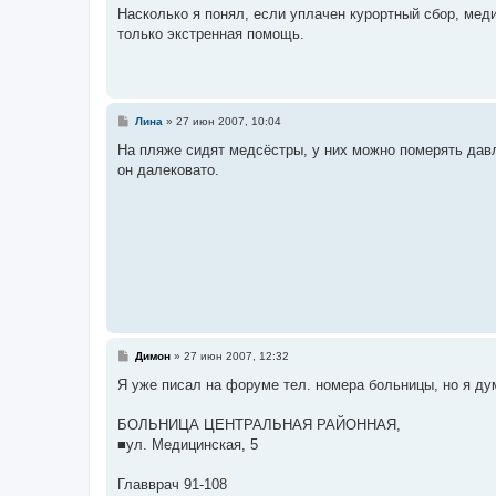
о
Насколько я понял, если уплачен курортный сбор, мед
б
только экстренная помощь.
щ
е
н
и
е
С
Лина
»
27 июн 2007, 10:04
о
о
На пляже сидят медсёстры, у них можно померять давл
б
он далековато.
щ
е
н
и
е
С
Димон
»
27 июн 2007, 12:32
о
о
Я уже писал на форуме тел. номера больницы, но я ду
б
щ
е
БОЛЬНИЦА ЦЕНТРАЛЬНАЯ РАЙОННАЯ,
н
■ул. Медицинская, 5
и
е
Главврач 91-108