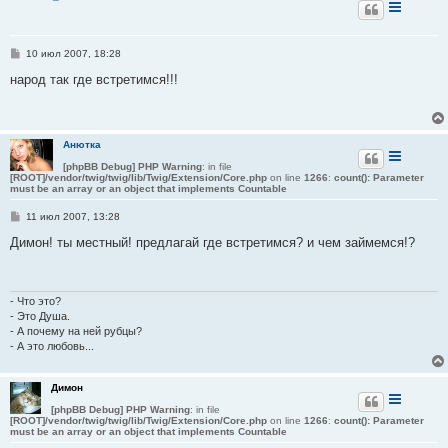
С
10 июл 2007, 18:28
о
о
народ так где встретимся!!!
б
щ
е
н
и
Анютка
е
[phpBB Debug] PHP Warning
: in file
[ROOT]/vendor/twig/twig/lib/Twig/Extension/Core.php
on line
1266
:
count(): Parameter
must be an array or an object that implements Countable
С
11 июл 2007, 13:28
о
о
Димон! ты местный! предлагай где встретимся? и чем займемся!?
б
щ
е
н
и
- Что это?
е
- Это Душа.
- А почему на ней рубцы?
- А это любовь...
Димон
[phpBB Debug] PHP Warning
: in file
[ROOT]/vendor/twig/twig/lib/Twig/Extension/Core.php
on line
1266
:
count(): Parameter
must be an array or an object that implements Countable