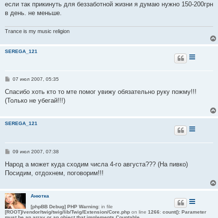
если так прикинуть для беззаботной жизни я думаю нужно 150-200грн
в день. не меньше.
Trance is my music religion
SEREGA_121
С
07 июл 2007, 05:35
о
о
Спасибо хоть кто то мте помог увижу обязательно руку пожму!!!
б
(Только не убегай!!!)
щ
е
н
и
SEREGA_121
е
С
09 июл 2007, 07:38
о
о
Народ а может куда сходим числа 4-го августа??? (На пивко)
б
Посидим, отдохнем, поговорим!!!
щ
е
н
и
Анютка
е
[phpBB Debug] PHP Warning
: in file
[ROOT]/vendor/twig/twig/lib/Twig/Extension/Core.php
on line
1266
:
count(): Parameter
must be an array or an object that implements Countable