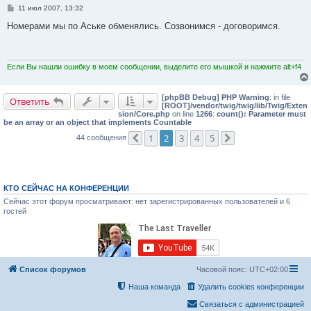
С
11 июл 2007, 13:32
о
о
Номерами мы по Аське обменялись. Созвонимся - договоримся.
б
щ
е
н
и
Если Вы нашли ошибку в моем сообщении, выделите его мышкой и нажмите alt+f4
е
[phpBB Debug] PHP Warning
: in file
Ответить
[ROOT]/vendor/twig/twig/lib/Twig/Exten
sion/Core.php
on line
1266
:
count(): Parameter must
be an array or an object that implements Countable
1
2
3
4
5
44 сообщения
Пред.
След.
КТО СЕЙЧАС НА КОНФЕРЕНЦИИ
Сейчас этот форум просматривают: нет зарегистрированных пользователей и 6
гостей
Список форумов
Часовой пояс:
UTC+02:00
Наша команда
Удалить cookies конференции
Связаться с администрацией