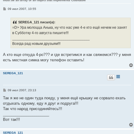
must be an array or an object that implements Countable
С
09 июл 2007, 10:55
о
о
б
SEREGA_121 писал(а):
щ
е
=D> Ура молоцца Анька, ну что нас уже 4-е кто ещё нечем не занят
н
в Субботку 4-го августа пишите!!!
и
е
_____________________________________
Всегда рад новым друзьям!!!
А кто еще откуда 4-ро??? и где встретимся и как свяжемся??? у меня
есть местная симка могу телефон оставить!
SEREGA_121
С
09 июл 2007, 23:13
о
о
Так я же не один туда поеду, у меня ещё крышку не сорвало ехать
б
отдыхать одному, еду я друг и подруга!!!
щ
е
Так что народ присодиняйтесь!!!
н
______________________
и
е
Вот так!!!
SEREGA_121