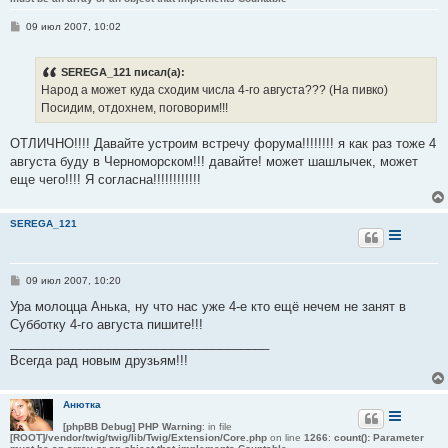
С
09 июл 2007, 10:02
о
о
б
SEREGA_121 писал(а):
щ
е
Народ а может куда сходим числа 4-го августа??? (На пивко)
н
Посидим, отдохнем, поговорим!!!
и
е
ОТЛИЧНО!!!! Давайте устроим встречу форума!!!!!!!! я как раз тоже 4
августа буду в Черноморском!!! давайте! может шашлычек, может
еще чего!!!! Я согласна!!!!!!!!!!!!
SEREGA_121
С
09 июл 2007, 10:20
о
о
Ура молоцца Анька, ну что нас уже 4-е кто ещё нечем не занят в
б
Субботку 4-го августа пишите!!!
щ
е
_____________________________________
н
Всегда рад новым друзьям!!!
и
е
Анютка
[phpBB Debug] PHP Warning
: in file
[ROOT]/vendor/twig/twig/lib/Twig/Extension/Core.php
on line
1266
:
count(): Parameter