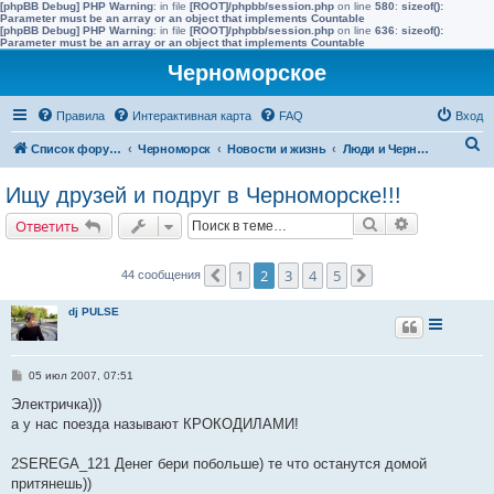
[phpBB Debug] PHP Warning
: in file
[ROOT]/phpbb/session.php
on line
580
:
sizeof():
Parameter must be an array or an object that implements Countable
[phpBB Debug] PHP Warning
: in file
[ROOT]/phpbb/session.php
on line
636
:
sizeof():
Parameter must be an array or an object that implements Countable
Черноморское
Правила
Интерактивная карта
FAQ
Вход
П
Список форумов
Черноморск
Новости и жизнь
Люди и Черноморское
о
Ищу друзей и подруг в Черноморске!!!
и
Поиск
Расширенн
Ответить
с
к
1
2
3
4
5
44 сообщения
Пред.
След.
dj PULSE
С
05 июл 2007, 07:51
о
о
Электричка)))
б
а у нас поезда называют КРОКОДИЛАМИ!
щ
е
н
2SEREGA_121 Денег бери побольше) те что останутся домой
и
е
притянешь))