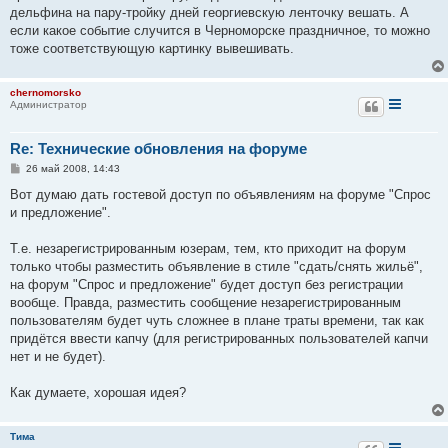
дельфина на пару-тройку дней георгиевскую ленточку вешать. А
если какое событие случится в Черноморске праздничное, то можно
тоже соответствующую картинку вывешивать.
chernomorsko
Администратор
Re: Технические обновления на форуме
С
26 май 2008, 14:43
о
о
Вот думаю дать гостевой доступ по объявлениям на форуме "Спрос
б
и предложение".
щ
е
н
Т.е. незарегистрированным юзерам, тем, кто приходит на форум
и
е
только чтобы разместить объявление в стиле "сдать/снять жильё",
на форум "Спрос и предложение" будет доступ без регистрации
вообще. Правда, разместить сообщение незарегистрированным
пользователям будет чуть сложнее в плане траты времени, так как
придётся ввести капчу (для регистрированных пользователей капчи
нет и не будет).
Как думаете, хорошая идея?
Тима