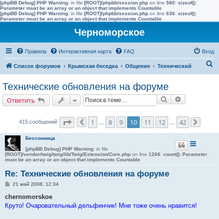
[phpBB Debug] PHP Warning
: in file
[ROOT]/phpbb/session.php
on line
580
:
sizeof():
Parameter must be an array or an object that implements Countable
[phpBB Debug] PHP Warning
: in file
[ROOT]/phpbb/session.php
on line
636
:
sizeof():
Parameter must be an array or an object that implements Countable
Черноморское
Правила
Интерактивная карта
FAQ
Вход
П
Список форумов
Крымская беседка
Общение
Технический
о
Технические обновления на форуме
и
Поиск
Расширенн
Ответить
с
к
Страница
10
из
42
1
8
9
10
11
12
42
415 сообщений
Пред.
…
…
След.
Бессонница
[phpBB Debug] PHP Warning
: in file
[ROOT]/vendor/twig/twig/lib/Twig/Extension/Core.php
on line
1266
:
count(): Parameter
must be an array or an object that implements Countable
Re: Технические обновления на форуме
С
21 май 2008, 12:34
о
о
chernomorskoe
б
Круто! Очаровательный дельфинчик! Мне тоже очень нравится!
щ
е
н