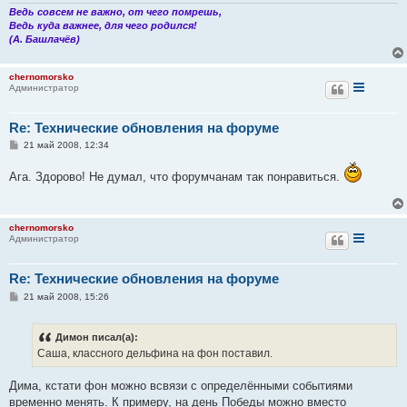
и
Ведь совсем не важно, от чего помрешь,
е
Ведь куда важнее, для чего родился!
(А. Башлачёв)
chernomorsko
Администратор
Re: Технические обновления на форуме
С
21 май 2008, 12:34
о
о
Ага. Здорово! Не думал, что форумчанам так понравиться.
б
щ
е
н
и
chernomorsko
е
Администратор
Re: Технические обновления на форуме
С
21 май 2008, 15:26
о
о
б
Димон писал(а):
щ
е
Саша, классного дельфина на фон поставил.
н
и
е
Дима, кстати фон можно всвязи с определёнными событиями
временно менять. К примеру, на день Победы можно вместо