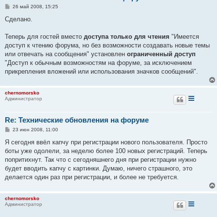
С
26 май 2008, 15:25
о
о
Сделано.
б
щ
е
Теперь для гостей вместо
доступа только для чтения
"Имеется
н
доступ к чтению форума, но без возможности создавать новые темы
и
е
или отвечать на сообщения" установлен
ограниченный доступ
"Доступ к обычным возможностям на форуме, за исключением
прикрепления вложений или использования значков сообщений".
chernomorsko
Администратор
Re: Технические обновления на форуме
С
23 июн 2008, 11:00
о
о
Я сегодня ввёл капчу при регистрации нового пользователя. Просто
б
боты уже одолели, за неделю более 100 новых регистраций. Теперь
щ
е
попритихнут. Так что с сегодняшнего дня при регистрации нужно
н
будет вводить капчу с картинки. Думаю, ничего страшного, это
и
е
делается один раз при регистрации, и более не требуется.
chernomorsko
Администратор