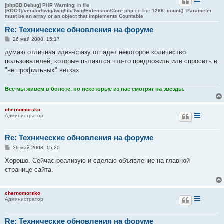
[phpBB Debug] PHP Warning
: in file
[ROOT]/vendor/twig/twig/lib/Twig/Extension/Core.php
on line
1266
:
count(): Parameter
must be an array or an object that implements Countable
Re: Технические обновления на форуме
С
26 май 2008, 15:17
о
о
думаю отличная идея-сразу отпадет некоторое количество
б
пользователей, которые пытаются что-то предложить или спросить в
щ
е
"не профильных" ветках
н
и
е
Все мы живем в болоте, но некоторые из нас смотрят на звезды.
chernomorsko
Администратор
Re: Технические обновления на форуме
С
26 май 2008, 15:20
о
о
Хорошо. Сейчас реализую и сделаю объявление на главной
б
странице сайта.
щ
е
н
и
chernomorsko
е
Администратор
Re: Технические обновления на форуме