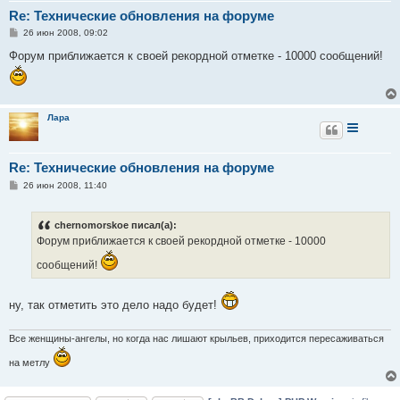
Re: Технические обновления на форуме
С
26 июн 2008, 09:02
о
о
Форум приближается к своей рекордной отметке - 10000 сообщений!
б
щ
е
н
и
е
Лара
Re: Технические обновления на форуме
С
26 июн 2008, 11:40
о
о
б
chernomorskoe писал(а):
щ
е
Форум приближается к своей рекордной отметке - 10000
н
и
сообщений!
е
ну, так отметить это дело надо будет!
Все женщины-ангелы, но когда нас лишают крыльев, приходится пересаживаться
на метлу