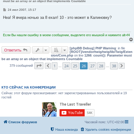
must be an array or an object that implements Countable
С
24 июл 2007, 15:17
о
о
Неа! Я вчера ночью за 8 ехал! 10 - это может в Калиновку?
б
щ
е
н
и
Если Вы нашли ошибку в моем сообщении, выделите его мышкой и нажмите alt+f4
е
[phpBB Debug] PHP Warning
: in file
Ответить
[ROOT]/vendor/twig/twig/lib/Twig/Exten
sion/Core.php
on line
1266
:
count(): Parameter must
be an array or an object that implements Countable
Страница
26
из
38
1
24
25
26
27
28
38
379 сообщений
Пред.
…
…
След
КТО СЕЙЧАС НА КОНФЕРЕНЦИИ
Сейчас этот форум просматривают: нет зарегистрированных пользователей и 19
гостей
Список форумов
Часовой пояс:
UTC+02:00
Наша команда
Удалить cookies конференции