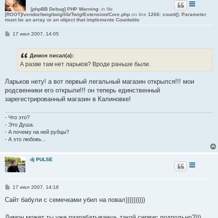
[phpBB Debug] PHP Warning
: in file
[ROOT]/vendor/twig/twig/lib/Twig/Extension/Core.php
on line
1266
:
count(): Parameter
must be an array or an object that implements Countable
С
17 июл 2007, 14:05
о
о
б
Димон писал(а):
щ
е
А разве там нет ларьков? Вроде раньше были.
н
и
е
Ларьков нету! а вот первый легальный магазин открылся!!! мои
родсвенники его открыли!!! он теперь единственный
зарегестрированный магазин в Калиновке!
- Что это?
- Это Душа.
- А почему на ней рубцы?
- А это любовь...
dj PULSE
С
17 июл 2007, 14:16
о
о
Сайт бабули с семечками убил на повал))))))))))
б
щ
е
Димон может ты уже разрабатываешь такой сервис подпольно?)))