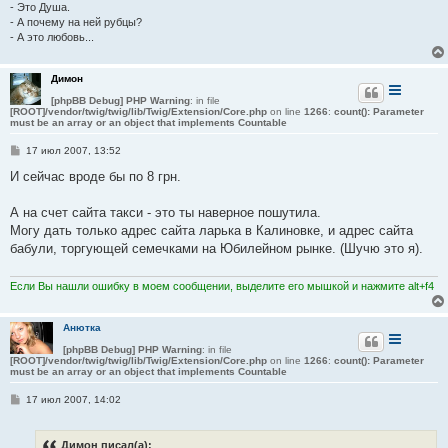
е
- Это Душа.
- А почему на ней рубцы?
- А это любовь...
Димон
[phpBB Debug] PHP Warning
: in file
[ROOT]/vendor/twig/twig/lib/Twig/Extension/Core.php
on line
1266
:
count(): Parameter
must be an array or an object that implements Countable
С
17 июл 2007, 13:52
о
о
И сейчас вроде бы по 8 грн.
б
щ
е
А на счет сайта такси - это ты наверное пошутила.
н
Могу дать только адрес сайта ларька в Калиновке, и адрес сайта
и
е
бабули, торгующей семечками на Юбилейном рынке. (Шучю это я).
Если Вы нашли ошибку в моем сообщении, выделите его мышкой и нажмите alt+f4
Анютка
[phpBB Debug] PHP Warning
: in file
[ROOT]/vendor/twig/twig/lib/Twig/Extension/Core.php
on line
1266
:
count(): Parameter
must be an array or an object that implements Countable
С
17 июл 2007, 14:02
о
о
б
Димон писал(а):
щ