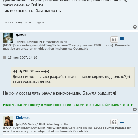
н
заказ семечек OnLine....
и
е
так всё пошел слёзы вытирать
Trance is my music religion
Димон
[phpBB Debug] PHP Warning
: in file
[ROOT]/vendor/twig/twig/lib/Twig/Extension/Core.php
on line
1266
:
count(): Parameter
must be an array or an object that implements Countable
С
17 июл 2007, 14:19
о
о
б
dj PULSE писал(а):
щ
е
Димон может ты уже разрабатываешь такой сервис подпольно?)))
н
заказ семечек OnLine....
и
е
Не хочу составлять бабуле конкуренцию. Бабуля обидится!
Если Вы нашли ошибку в моем сообщении, выделите его мышкой и нажмите alt+f4
Diplomat
[phpBB Debug] PHP Warning
: in file
[ROOT]/vendor/twig/twig/lib/Twig/Extension/Core.php
on line
1266
:
count(): Parameter
must be an array or an object that implements Countable