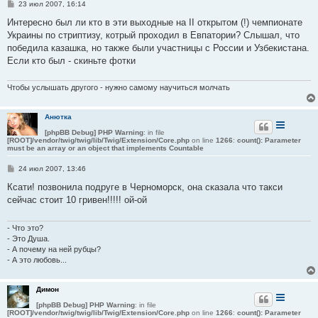
С
23 июл 2007, 16:14
о
о
Интересно был ли кто в эти выходные на II открытом (!) чемпионате
б
Украины по стриптизу, котрый проходил в Евпатории? Слышал, что
щ
е
победила казашка, но также были участницы с России и Узбекистана.
н
Если кто был - скиньте фотки
и
е
Чтобы услышать другого - нужно самому научиться молчать
Анютка
[phpBB Debug] PHP Warning
: in file
[ROOT]/vendor/twig/twig/lib/Twig/Extension/Core.php
on line
1266
:
count(): Parameter
must be an array or an object that implements Countable
С
24 июл 2007, 13:46
о
о
Ксати! позвонила подруге в Черноморск, она сказала что такси
б
сейчас стоит 10 гривен!!!!! ой-ой
щ
е
н
и
- Что это?
е
- Это Душа.
- А почему на ней рубцы?
- А это любовь...
Димон
[phpBB Debug] PHP Warning
: in file
[ROOT]/vendor/twig/twig/lib/Twig/Extension/Core.php
on line
1266
:
count(): Parameter