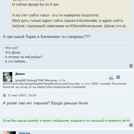
е
И сейчас вроде бы по 8 грн.
н
и
е
А на счет сайта такси - это ты наверное пошутила.
Могу дать только адрес сайта ларька в Калиновке, и адрес сайта
бабули, торгующей семечками на Юбилейном рынке. (Шучю это я).
А про какой Ларек в Калиновке ты говоришь???
- Что это?
- Это Душа.
- А почему на ней рубцы?
- А это любовь...
Димон
[phpBB Debug] PHP Warning
: in file
[ROOT]/vendor/twig/twig/lib/Twig/Extension/Core.php
on line
1266
:
count(): Parameter
must be an array or an object that implements Countable
С
17 июл 2007, 14:04
о
о
А разве там нет ларьков? Вроде раньше были.
б
щ
е
н
и
Если Вы нашли ошибку в моем сообщении, выделите его мышкой и нажмите alt+f4
е
Анютка