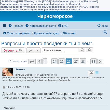
[phpBB Debug] PHP Warning
: in file
[ROOT]/phpbb/session.php
on line
580
:
sizeof():
Parameter must be an array or an object that implements Countable
[phpBB Debug] PHP Warning
: in file
[ROOT]/phpbb/session.php
on line
636
:
sizeof():
Parameter must be an array or an object that implements Countable
Черноморское
Правила
Интерактивная карта
FAQ
Вход
П
Список форумов
Крымская беседка
Общение
о
Вопросы и просто посиделки "ни о чем".
и
Поиск
Расширенн
Ответить
с
к
Страница
26
из
38
1
24
25
26
27
28
38
379 сообщений
Пред.
…
…
След
Анютка
[phpBB Debug] PHP Warning
: in file
[ROOT]/vendor/twig/twig/lib/Twig/Extension/Core.php
on line
1266
:
count(): Parameter
must be an array or an object that implements Countable
С
17 июл 2007, 13:28
о
о
Димон! а по чем у вас щас такси??? в апреле по 8 гр. было! и еще
б
можно ли в инете найти сайт какого-нибудь такси Черноморска???
щ
е
н
и
- Что это?