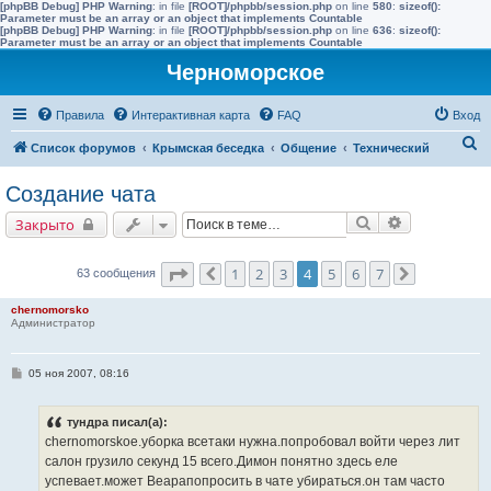
[phpBB Debug] PHP Warning
: in file
[ROOT]/phpbb/session.php
on line
580
:
sizeof():
Parameter must be an array or an object that implements Countable
[phpBB Debug] PHP Warning
: in file
[ROOT]/phpbb/session.php
on line
636
:
sizeof():
Parameter must be an array or an object that implements Countable
Черноморское
Правила
Интерактивная карта
FAQ
Вход
П
Список форумов
Крымская беседка
Общение
Технический
о
Создание чата
и
Поиск
Расширенны
Закрыто
с
к
Страница
4
из
7
1
2
3
4
5
6
7
63 сообщения
Пред.
След.
chernomorsko
Администратор
С
05 ноя 2007, 08:16
о
о
б
тундра писал(а):
щ
е
chernomorskoe.уборка всетаки нужна.попробовал войти через лит
н
салон грузило секунд 15 всего.Димон понятно здесь еле
и
е
успевает.может Beapaпопросить в чате убираться.он там часто