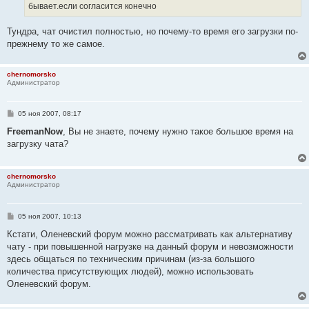
бывает.если согласится конечно
Тундра, чат очистил полностью, но почему-то время его загрузки по-
прежнему то же самое.
chernomorsko
Администратор
С
05 ноя 2007, 08:17
о
о
FreemanNow
, Вы не знаете, почему нужно такое большое время на
б
загрузку чата?
щ
е
н
и
chernomorsko
е
Администратор
С
05 ноя 2007, 10:13
о
о
Кстати, Оленевский форум можно рассматривать как альтернативу
б
чату - при повышенной нагрузке на данный форум и невозможности
щ
е
здесь общаться по техническим причинам (из-за большого
н
количества присутствующих людей), можно использовать
и
е
Оленевский форум.