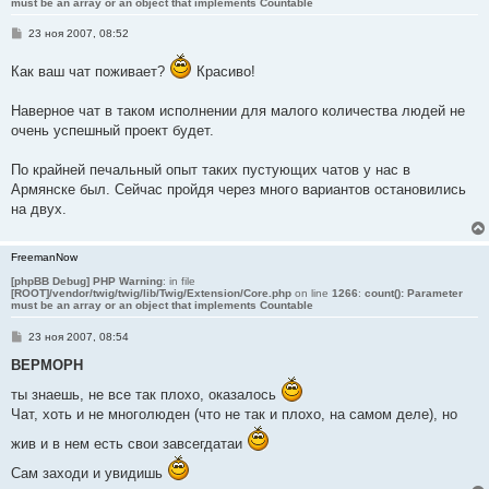
must be an array or an object that implements Countable
С
23 ноя 2007, 08:52
о
о
Как ваш чат поживает?
Красиво!
б
щ
е
Наверное чат в таком исполнении для малого количества людей не
н
и
очень успешный проект будет.
е
По крайней печальный опыт таких пустующих чатов у нас в
Армянске был. Сейчас пройдя через много вариантов остановились
на двух.
FreemanNow
[phpBB Debug] PHP Warning
: in file
[ROOT]/vendor/twig/twig/lib/Twig/Extension/Core.php
on line
1266
:
count(): Parameter
must be an array or an object that implements Countable
С
23 ноя 2007, 08:54
о
о
BEPMOPH
б
щ
ты знаешь, не все так плохо, оказалось
е
Чат, хоть и не многолюден (что не так и плохо, на самом деле), но
н
и
е
жив и в нем есть свои завсегдатаи
Сам заходи и увидишь