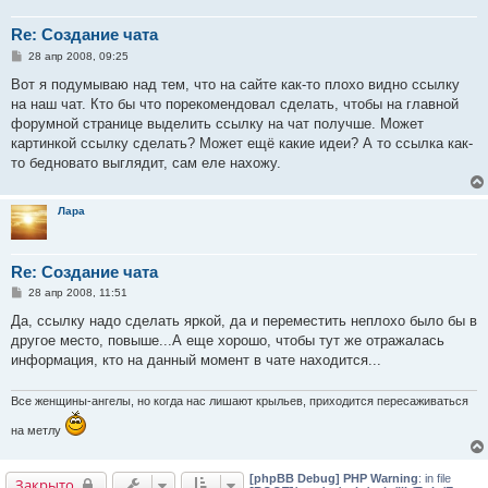
Re: Создание чата
С
28 апр 2008, 09:25
о
о
Вот я подумываю над тем, что на сайте как-то плохо видно ссылку
б
на наш чат. Кто бы что порекомендовал сделать, чтобы на главной
щ
е
форумной странице выделить ссылку на чат получше. Может
н
картинкой ссылку сделать? Может ещё какие идеи? А то ссылка как-
и
е
то бедновато выглядит, сам еле нахожу.
Лара
Re: Создание чата
С
28 апр 2008, 11:51
о
о
Да, ссылку надо сделать яркой, да и переместить неплохо было бы в
б
другое место, повыше...А еще хорошо, чтобы тут же отражалась
щ
е
информация, кто на данный момент в чате находится...
н
и
е
Все женщины-ангелы, но когда нас лишают крыльев, приходится пересаживаться
на метлу
[phpBB Debug] PHP Warning
: in file
Закрыто