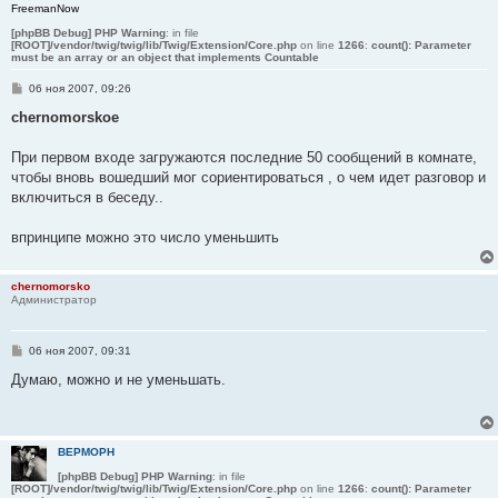
FreemanNow
[phpBB Debug] PHP Warning
: in file
[ROOT]/vendor/twig/twig/lib/Twig/Extension/Core.php
on line
1266
:
count(): Parameter
must be an array or an object that implements Countable
С
06 ноя 2007, 09:26
о
о
chernomorskoe
б
щ
е
При первом входе загружаются последние 50 сообщений в комнате,
н
чтобы вновь вошедший мог сориентироваться , о чем идет разговор и
и
е
включиться в беседу..
впринципе можно это число уменьшить
chernomorsko
Администратор
С
06 ноя 2007, 09:31
о
о
Думаю, можно и не уменьшать.
б
щ
е
н
и
BEPMOPH
е
[phpBB Debug] PHP Warning
: in file
[ROOT]/vendor/twig/twig/lib/Twig/Extension/Core.php
on line
1266
:
count(): Parameter