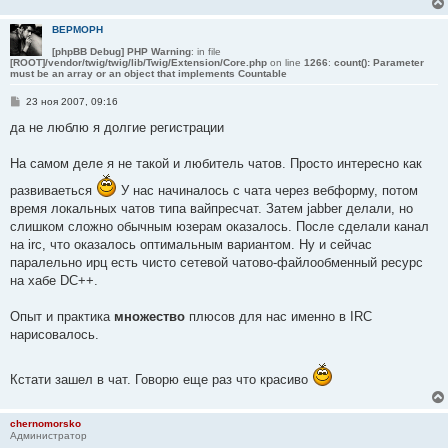
BEPMOPH
[phpBB Debug] PHP Warning
: in file
[ROOT]/vendor/twig/twig/lib/Twig/Extension/Core.php
on line
1266
:
count(): Parameter
must be an array or an object that implements Countable
С
23 ноя 2007, 09:16
о
о
да не люблю я долгие регистрации
б
щ
е
На самом деле я не такой и любитель чатов. Просто интересно как
н
и
развиваеться
У нас начиналось с чата через вебформу, потом
е
время локальных чатов типа вайпресчат. Затем jabber делали, но
слишком сложно обычным юзерам оказалось. После сделали канал
на irc, что оказалось оптимальным вариантом. Ну и сейчас
паралельно ирц есть чисто сетевой чатово-файлообменный ресурс
на хабе DC++.
Опыт и практика
множество
плюсов для нас именно в IRC
нарисовалось.
Кстати зашел в чат. Говорю еще раз что красиво
chernomorsko
Администратор