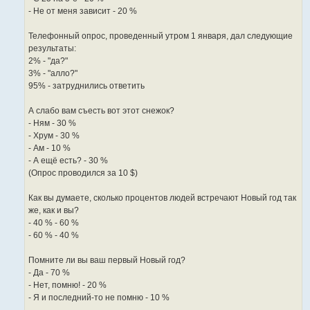
- Не от меня зависит - 20 %
Телефонный опрос, проведенный утром 1 января, дал следующие
результаты:
2% - "да?"
3% - "алло?"
95% - затруднились ответить
А слабо вам съесть вот этот снежок?
- Ням - 30 %
- Хрум - 30 %
- Ам - 10 %
- А ещё есть? - 30 %
(Опрос проводился за 10 $)
Как вы думаете, сколько процентов людей встречают Новый год так
же, как и вы?
- 40 % - 60 %
- 60 % - 40 %
Помните ли вы ваш первый Новый год?
- Да - 70 %
- Нет, помню! - 20 %
- Я и последний-то не помню - 10 %