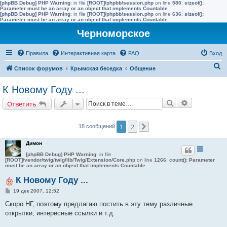
[phpBB Debug] PHP Warning
: in file
[ROOT]/phpbb/session.php
on line
580
:
sizeof():
Parameter must be an array or an object that implements Countable
[phpBB Debug] PHP Warning
: in file
[ROOT]/phpbb/session.php
on line
636
:
sizeof():
Parameter must be an array or an object that implements Countable
Черноморское
Правила
Интерактивная карта
FAQ
Вход
П
Список форумов
Крымская беседка
Общение
о
К Новому Году ...
и
Поиск
Расширенн
Ответить
с
к
1
2
18 сообщений
След.
Димон
[phpBB Debug] PHP Warning
: in file
[ROOT]/vendor/twig/twig/lib/Twig/Extension/Core.php
on line
1266
:
count(): Parameter
must be an array or an object that implements Countable
К Новому Году ...
С
19 дек 2007, 12:52
о
о
Скоро НГ, поэтому предлагаю постить в эту тему различные
б
открытки, интересные ссылки и т.д.
щ
е
н