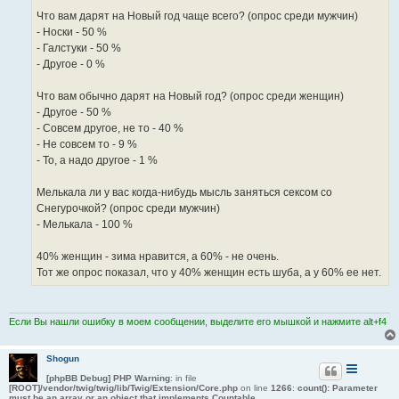
Что вам дарят на Новый год чаще всего? (опрос среди мужчин)
- Носки - 50 %
- Галстуки - 50 %
- Другое - 0 %
Что вам обычно дарят на Новый год? (опрос среди женщин)
- Другое - 50 %
- Совсем другое, не то - 40 %
- Не совсем то - 9 %
- То, а надо другое - 1 %
Мелькала ли у вас когда-нибудь мысль заняться сексом со
Снегурочкой? (опрос среди мужчин)
- Мелькала - 100 %
40% женщин - зима нравится, а 60% - не очень.
Тот же опрос показал, что у 40% женщин есть шуба, а у 60% ее нет.
Если Вы нашли ошибку в моем сообщении, выделите его мышкой и нажмите alt+f4
Shogun
[phpBB Debug] PHP Warning
: in file
[ROOT]/vendor/twig/twig/lib/Twig/Extension/Core.php
on line
1266
:
count(): Parameter
must be an array or an object that implements Countable