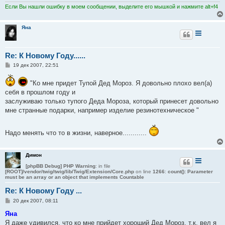
и
Если Вы нашли ошибку в моем сообщении, выделите его мышкой и нажмите alt+f4
е
Яна
Re: К Новому Году......
С
19 дек 2007, 22:51
о
о
"Ко мне придет Тупой Дед Мороз. Я довольно плохо вел(а)
б
щ
себя в прошлом году и
е
заслуживаю только тупого Деда Мороза, который принесет довольно
н
и
мне странные подарки, например изделие резинотехническое "
е
Надо менять что то в жизни, наверное............
Димон
[phpBB Debug] PHP Warning
: in file
[ROOT]/vendor/twig/twig/lib/Twig/Extension/Core.php
on line
1266
:
count(): Parameter
must be an array or an object that implements Countable
Re: К Новому Году ...
С
20 дек 2007, 08:11
о
о
Яна
б
Я даже удивился, что ко мне прийдет хороший Дед Мороз, т.к. вел я
щ