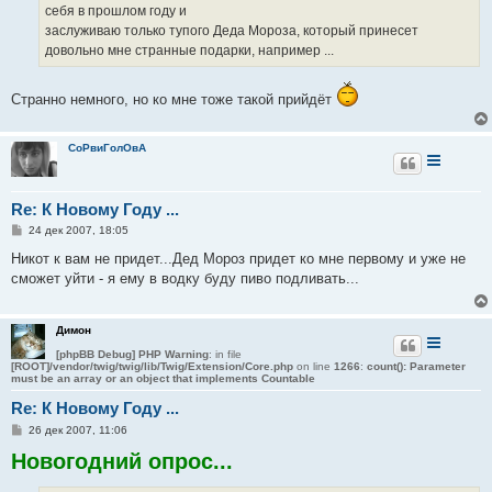
и
себя в прошлом году и
е
заслуживаю только тупого Деда Мороза, который принесет
довольно мне странные подарки, например ...
Странно немного, но ко мне тоже такой прийдёт
СоРвиГолОвА
Re: К Новому Году ...
С
24 дек 2007, 18:05
о
о
Никот к вам не придет...Дед Мороз придет ко мне первому и уже не
б
сможет уйти - я ему в водку буду пиво подливать...
щ
е
н
и
Димон
е
[phpBB Debug] PHP Warning
: in file
[ROOT]/vendor/twig/twig/lib/Twig/Extension/Core.php
on line
1266
:
count(): Parameter
must be an array or an object that implements Countable
Re: К Новому Году ...
С
26 дек 2007, 11:06
о
Новогодний опрос...
о
б
щ