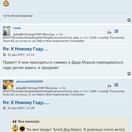
щ
.
е
н
и
тута летали вороны
е
саша
[phpBB Debug] PHP Warning
: in file
[ROOT]/vendor/twig/twig/lib/Twig/Extension/Core.php
on line
1266
:
count(): Parameter
must be an array or an object that implements Countable
Re: К Новому Году ...
С
20 дек 2007, 21:14
о
о
Привет! А мне приходиться самому в Деда Мороза переодеваться
б
надо детям верить в праздник!
щ
е
н
и
alexandr20032003
е
[phpBB Debug] PHP Warning
: in file
[ROOT]/vendor/twig/twig/lib/Twig/Extension/Core.php
on line
1266
:
count(): Parameter
must be an array or an object that implements Countable
Re: К Новому Году......
С
24 дек 2007, 17:28
о
о
б
Яна писал(а):
щ
е
н
"Ко мне придет Тупой Дед Мороз. Я довольно плохо вел(а)