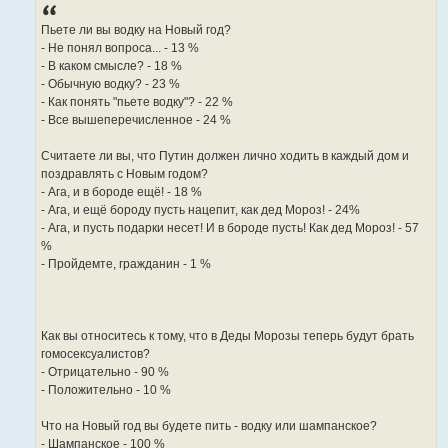
е
н
и
Пьете ли вы водку на Новый год?
е
- Не понял вопроса... - 13 %
- В каком смысле? - 18 %
- Обычную водку? - 23 %
- Как понять "пьете водку"? - 22 %
- Все вышеперечисленное - 24 %
Считаете ли вы, что Путин должен лично ходить в каждый дом и
поздравлять с Новым годом?
- Ага, и в бороде ещё! - 18 %
- Ага, и ещё бороду пусть нацепит, как дед Мороз! - 24%
- Ага, и пусть подарки несет! И в бороде пусть! Как дед Мороз! - 57
%
- Пройдемте, гражданин - 1 %
Как вы относитесь к тому, что в Деды Морозы теперь будут брать
гомосексуалистов?
- Отрицательно - 90 %
- Положительно - 10 %
Что на Новый год вы будете пить - водку или шампанское?
- Шампанское - 100 %