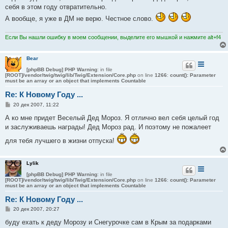
е
себя в этом году отвратительно.
н
А вообще, я уже в ДМ не верю. Честное слово.
и
е
Если Вы нашли ошибку в моем сообщении, выделите его мышкой и нажмите alt+f4
Bear
[phpBB Debug] PHP Warning
: in file
[ROOT]/vendor/twig/twig/lib/Twig/Extension/Core.php
on line
1266
:
count(): Parameter
must be an array or an object that implements Countable
Re: К Новому Году ...
С
20 дек 2007, 11:22
о
о
А ко мне придет Веселый Дед Мороз. Я отлично вел себя целый год
б
и заслуживаешь награды! Дед Мороз рад. И поэтому не пожалеет
щ
е
для тебя лучшего в жизни отпуска!
н
и
е
Lylik
[phpBB Debug] PHP Warning
: in file
[ROOT]/vendor/twig/twig/lib/Twig/Extension/Core.php
on line
1266
:
count(): Parameter
must be an array or an object that implements Countable
Re: К Новому Году ...
С
20 дек 2007, 20:27
о
о
буду ехать к деду Морозу и Снегурочке сам в Крым за подарками
б