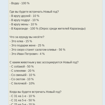
- Водку - 100 %
Где вы будете встречать Новый год?
- В кругу друзей - 10 %
- В кругу подруг - 10 %
- В кругу жены - 10 %
- В Караганде - 100 % (Опрос среди жителей Караганды)
Что за ерунду вы несёте?
- Это елка - 15 %
- Это подарки жене - 25 %
- Это скоро станет салатом оливье - 56 %
- Это Иван Петрович - 4 %
С каким животным у вас ассоциируется Новый год?
- С собакой - 50 %
- С оленями - 20 %
- Со свиньёй - 10 %
- Со скотом - 10 %
- С белочкой - 10%
Когда вы будете встречать Новый год?
- С 31 на 1-е - 10 %
- С 31 на 5-е - 50 %
- С 25 на 5-е - 20 %