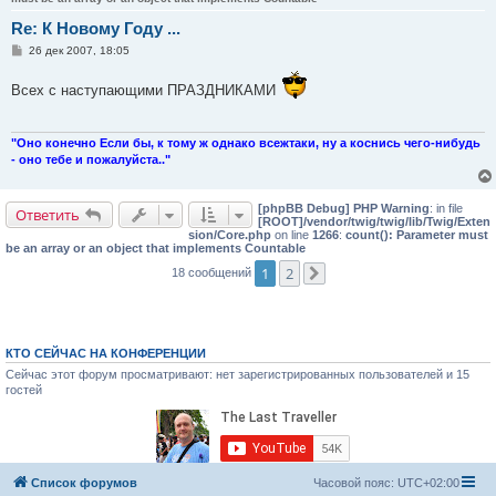
Re: К Новому Году ...
С
26 дек 2007, 18:05
о
о
Всех с наступающими ПРАЗДНИКАМИ
б
щ
е
н
и
"Оно конечно Если бы, к тому ж однако всежтаки, ну а коснись чего-нибудь
е
- оно тебе и пожалуйста.."
[phpBB Debug] PHP Warning
: in file
Ответить
[ROOT]/vendor/twig/twig/lib/Twig/Exten
sion/Core.php
on line
1266
:
count(): Parameter must
be an array or an object that implements Countable
1
2
18 сообщений
След.
КТО СЕЙЧАС НА КОНФЕРЕНЦИИ
Сейчас этот форум просматривают: нет зарегистрированных пользователей и 15
гостей
Список форумов
Часовой пояс:
UTC+02:00