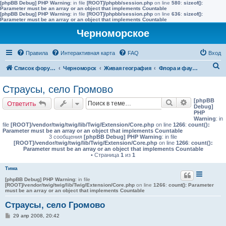
[phpBB Debug] PHP Warning
: in file
[ROOT]/phpbb/session.php
on line
580
:
sizeof():
Parameter must be an array or an object that implements Countable
[phpBB Debug] PHP Warning
: in file
[ROOT]/phpbb/session.php
on line
636
:
sizeof():
Parameter must be an array or an object that implements Countable
Черноморское
Правила
Интерактивная карта
FAQ
Вход
П
Список форумов
Черноморск
Живая география
Флора и фауна полуострова Тарханкут
о
Страусы, село Громово
и
[phpBB
Поиск
Расширенн
Ответить
с
Debug]
PHP
к
Warning
: in
file
[ROOT]/vendor/twig/twig/lib/Twig/Extension/Core.php
on line
1266
:
count():
Parameter must be an array or an object that implements Countable
3 сообщения
[phpBB Debug] PHP Warning
: in file
[ROOT]/vendor/twig/twig/lib/Twig/Extension/Core.php
on line
1266
:
count():
Parameter must be an array or an object that implements Countable
• Страница
1
из
1
Тима
[phpBB Debug] PHP Warning
: in file
[ROOT]/vendor/twig/twig/lib/Twig/Extension/Core.php
on line
1266
:
count(): Parameter
must be an array or an object that implements Countable
Страусы, село Громово
С
29 апр 2008, 20:42
о