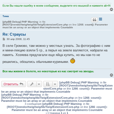
н
и
Если Вы нашли ошибку в моем сообщении, выделите его мышкой и нажмите alt+f4
е
Тима
[phpBB Debug] PHP Warning
: in file
[ROOT]/vendor/twig/twig/lib/Twig/Extension/Core.php
on line
1266
:
count(): Parameter
must be an array or an object that implements Countable
Re: Страусы
С
30 апр 2008, 11:45
о
о
В селе Громово, там можно у местных узнать. За фотографию с ним
б
и мини-лекцию взяли 5 гр., а перья на земле валяются, набрали на
щ
е
память. Хозяева предлагали еще яйца купить, но мы как-то не
н
и
решились, обошлись обычными-куриными.
е
Все мы живем в болоте, но некоторые из нас смотрят на звезды.
[phpBB Debug] PHP Warning
: in file
Ответить
[ROOT]/vendor/twig/twig/lib/Twig/Exten
sion/Core.php
on line
1266
:
count(): Parameter must
be an array or an object that implements Countable
[phpBB Debug] PHP Warning
: in file
[ROOT]/vendor/twig/twig/lib/Twig/Extension/Core.php
on line
1266
:
count():
Parameter must be an array or an object that implements Countable
3 сообщения
[phpBB Debug] PHP Warning
: in file
[ROOT]/vendor/twig/twig/lib/Twig/Extension/Core.php
on line
1266
:
count():
Parameter must be an array or an object that implements Countable
• Страница
1
из
1