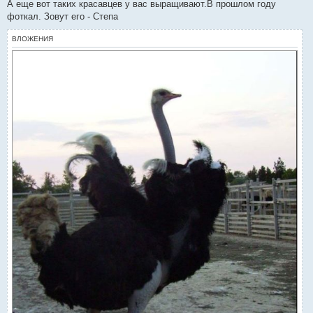
о
А еще вот таких красавцев у вас выращивают.В прошлом году
б
фоткал. Зовут его - Степа
щ
е
н
ВЛОЖЕНИЯ
и
е