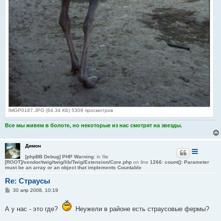
IMGP0187.JPG (64.34 КБ) 5309 просмотров
Все мы живем в болоте, но некоторые из нас смотрят на звезды.
Димон
[phpBB Debug] PHP Warning
: in file
[ROOT]/vendor/twig/twig/lib/Twig/Extension/Core.php
on line
1266
:
count(): Parameter
must be an array or an object that implements Countable
Re: Страусы
С
30 апр 2008, 10:19
о
о
б
А у нас - это где?
Неужели в районе есть страусовые фермы?
щ
е