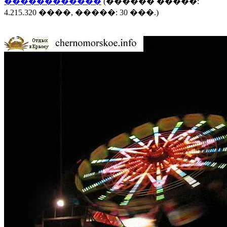
������������
(������ �����:
4.215.320 ����, �����: 30 ���.)