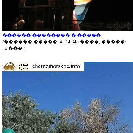
������ �������� � �����
(������ �����: 4.214.348 ����, �����:
30 ���.)