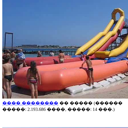
���� ��������
�� ����� (������
�����: 2.193.686 ����, �����: 14 ���.)