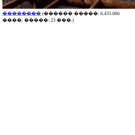
��������
(������ �����: 6.435.066
����, �����: 23 ���.)