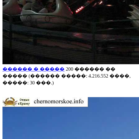
������ � �����
200 ������ ��
����� (������ �����: 4.216.552 ����,
�����: 30 ���.)