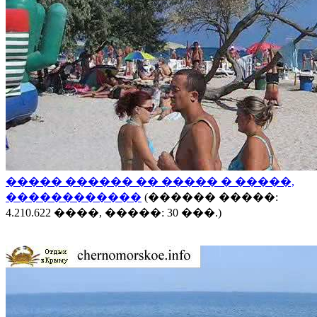
����� ������ �� ����� � �����,
������������
(������ �����:
4.210.622 ����, �����: 30 ���.)