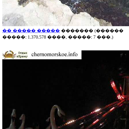
�� ����� �����
������� (������
�����: 1.370.578 ����, �����: 7 ���.)