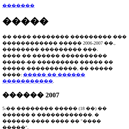
�������
�����
�� ���� �������� ��������� ���
������������ ����� 2006-2007 ��.,
�������� ��������� ���.
���� �� ������ ����������
�����-�� ��������� ����� ��
����� �����������, �� �����
����:
����� �� ������
�����������
.
������ 2007
5-�� �������� ����� (18 ��) ��
������ � ������������. �
������ ���� ���� �� "����
�����".