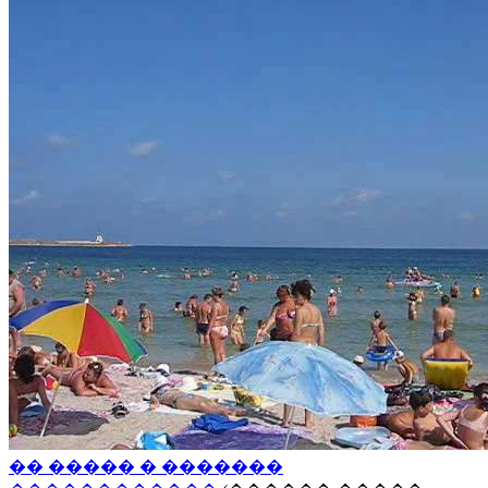
�� ����� � �������