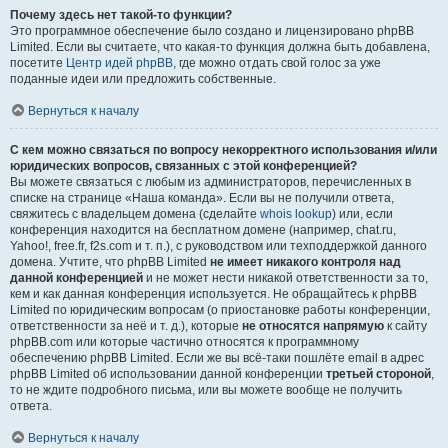
Почему здесь нет такой-то функции?
Это программное обеспечение было создано и лицензировано phpBB
Limited. Если вы считаете, что какая-то функция должна быть добавлена,
посетите
Центр идей phpBB
, где можно отдать свой голос за уже
поданные идеи или предложить собственные.
Вернуться к началу
С кем можно связаться по вопросу некорректного использования и/или
юридических вопросов, связанных с этой конференцией?
Вы можете связаться с любым из администраторов, перечисленных в
списке на странице «Наша команда». Если вы не получили ответа,
свяжитесь с владельцем домена (сделайте
whois lookup
) или, если
конференция находится на бесплатном домене (например, chat.ru,
Yahoo!, free.fr, f2s.com и т. п.), с руководством или техподдержкой данного
домена. Учтите, что phpBB Limited
не имеет никакого контроля над
данной конференцией
и не может нести никакой ответственности за то,
кем и как данная конференция используется. Не обращайтесь к phpBB
Limited по юридическим вопросам (о приостановке работы конференции,
ответственности за неё и т. д.), которые
не относятся напрямую
к сайту
phpBB.com или которые частично относятся к программному
обеспечению phpBB Limited. Если же вы всё-таки пошлёте email в адрес
phpBB Limited об использовании данной конференции
третьей стороной
,
то не ждите подробного письма, или вы можете вообще не получить
ответа.
Вернуться к началу