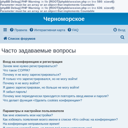
[phpBB Debug] PHP Warning
: in file
[ROOT]/phpbb/session.php
on line
580
:
sizeof():
Parameter must be an array or an object that implements Countable
[phpBB Debug] PHP Warning
: in file
[ROOT]/phpbb/session.php
on line
636
:
sizeof():
Parameter must be an array or an object that implements Countable
Черноморское
Правила
Интерактивная карта
FAQ
Вход
П
Список форумов
о
Часто задаваемые вопросы
и
с
Вход на конференцию и регистрация
к
Зачем мне нужно регистрироваться?
Что такое COPPA?
Почему я не могу зарегистрироваться?
Я только что зарегистрировался, но не могу войти!
Почему я не могу войти?
Я давно зарегистрирован, но больше не могу войти!
Я забыл пароль!
Почему мне периодически приходится повторять ввод имени и пароля?
Что делает функция «Удалить cookies конференции»?
Параметры и настройки пользователя
Как мне изменить мои настройки?
Как избежать появления моего имени в списке «Кто сейчас на конференции»?
На конференции неправильное время!