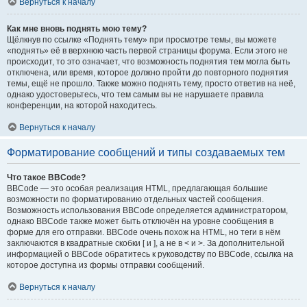
Вернуться к началу
Как мне вновь поднять мою тему?
Щёлкнув по ссылке «Поднять тему» при просмотре темы, вы можете
«поднять» её в верхнюю часть первой страницы форума. Если этого не
происходит, то это означает, что возможность поднятия тем могла быть
отключена, или время, которое должно пройти до повторного поднятия
темы, ещё не прошло. Также можно поднять тему, просто ответив на неё,
однако удостоверьтесь, что тем самым вы не нарушаете правила
конференции, на которой находитесь.
Вернуться к началу
Форматирование сообщений и типы создаваемых тем
Что такое BBCode?
BBCode — это особая реализация HTML, предлагающая большие
возможности по форматированию отдельных частей сообщения.
Возможность использования BBCode определяется администратором,
однако BBCode также может быть отключён на уровне сообщения в
форме для его отправки. BBCode очень похож на HTML, но теги в нём
заключаются в квадратные скобки [ и ], а не в < и >. За дополнительной
информацией о BBCode обратитесь к руководству по BBCode, ссылка на
которое доступна из формы отправки сообщений.
Вернуться к началу