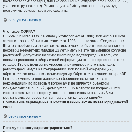
пользователям: аватары, личные сообщения, отправка email-сообщений,
участие в группах и т. д. Регистрация займёт у вас всего пару минут,
поэтому мы рекомендуем это сделать.
Вернуться к началу
Что такое COPPA?
COPPA (Children’s Online Privacy Protection Act of 1998), или Акт о защите
частных прав ребёнка в интернете от 1998 г. — это закон Соединённых
Штатов, требующий от сайтов, которые могут собирать информацию от
несовершеннолетних младше 13 лет, иметь на это письменное согласие
родителей. Допустимо наличие иного вида подтверждения того, что
опекуны разрешают сбор личной информации от несовершеннолетних
младше 13 лет. Если вы не уверены, применимо ли это к вам, как к
регистрирующемуся на конференции, или к самой конференции,
обратитесь за помощью к юрисконсульту. Обратите внимание, что phpBB
Limited администрация данной конференции не может давать
рекомендаций по правовым вопросам и не является объектом
юридических отношений, кроме указанных в ответе на вопрос «С кем
можно связаться по вопросу некорректного использования и/или
юридических вопросов, связанных с этой конференцией?».
Примечание переводчика: в России данный акт не имеет юридической
силы.
.
Вернуться к началу
Почему я не могу зарегистрироваться?