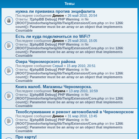
Темы
нужна ли прививка против энцефалита
Последнее сообщение
Димон
«
26 май 2010, 20:54
Ответы:
7
[phpBB Debug] PHP Warning
: in file
[ROOT]/vendor/twig/twig/lib/Twig/Extension/Core.php
on line
1266
:
count(): Parameter must be an array or an object that implements
Countable
Есть ли куда подключиться по WiFi?
Последнее сообщение
Димон
«
25 май 2010, 15:05
Ответы:
3
[phpBB Debug] PHP Warning
: in file
[ROOT]/vendor/twig/twig/lib/Twig/Extension/Core.php
on line
1266
:
count(): Parameter must be an array or an object that implements
Countable
Озера Черноморского района
Последнее сообщение
Серый
«
15 апр 2010, 20:51
Ответы:
4
[phpBB Debug] PHP Warning
: in file
[ROOT]/vendor/twig/twig/lib/Twig/Extension/Core.php
on line
1266
:
count(): Parameter must be an array or an object that implements
Countable
Книга жалоб. Магазины Черноморска.
Последнее сообщение
Tatyana
«
13 апр 2010, 10:59
Ответы:
1
[phpBB Debug] PHP Warning
: in file
[ROOT]/vendor/twig/twig/lib/Twig/Extension/Core.php
on line
1266
:
count(): Parameter must be an array or an object that implements
Countable
Техобслуживание и ремонт автомобилей в Черноморском
Последнее сообщение
Димон
«
31 мар 2010, 13:45
Ответы:
3
[phpBB Debug] PHP Warning
: in file
[ROOT]/vendor/twig/twig/lib/Twig/Extension/Core.php
on line
1266
:
count(): Parameter must be an array or an object that implements
Countable
Про карту!