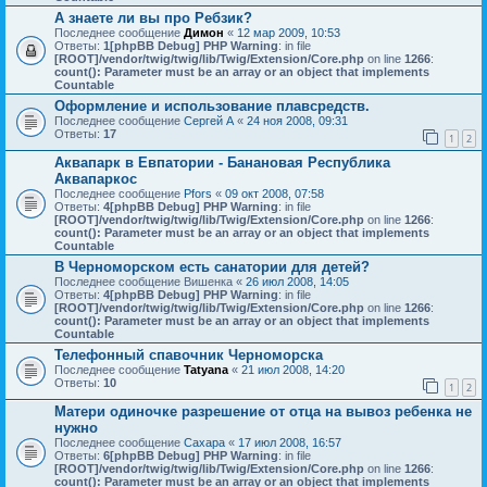
А знаете ли вы про Ребзик?
Последнее сообщение
Димон
«
12 мар 2009, 10:53
Ответы:
1
[phpBB Debug] PHP Warning
: in file
[ROOT]/vendor/twig/twig/lib/Twig/Extension/Core.php
on line
1266
:
count(): Parameter must be an array or an object that implements
Countable
Оформление и использование плавсредств.
Последнее сообщение
Сергей А
«
24 ноя 2008, 09:31
Ответы:
17
1
2
Аквапарк в Евпатории - Банановая Республика
Аквапаркос
Последнее сообщение
Pfors
«
09 окт 2008, 07:58
Ответы:
4
[phpBB Debug] PHP Warning
: in file
[ROOT]/vendor/twig/twig/lib/Twig/Extension/Core.php
on line
1266
:
count(): Parameter must be an array or an object that implements
Countable
В Черноморском есть санатории для детей?
Последнее сообщение
Вишенка
«
26 июл 2008, 14:05
Ответы:
4
[phpBB Debug] PHP Warning
: in file
[ROOT]/vendor/twig/twig/lib/Twig/Extension/Core.php
on line
1266
:
count(): Parameter must be an array or an object that implements
Countable
Телефонный спавочник Черноморска
Последнее сообщение
Tatyana
«
21 июл 2008, 14:20
Ответы:
10
1
2
Матери одиночке разрешение от отца на вывоз ребенка не
нужно
Последнее сообщение
Сахара
«
17 июл 2008, 16:57
Ответы:
6
[phpBB Debug] PHP Warning
: in file
[ROOT]/vendor/twig/twig/lib/Twig/Extension/Core.php
on line
1266
:
count(): Parameter must be an array or an object that implements