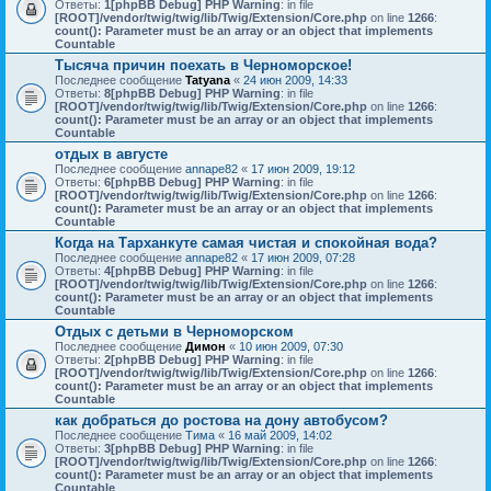
Ответы:
1
[phpBB Debug] PHP Warning
: in file
[ROOT]/vendor/twig/twig/lib/Twig/Extension/Core.php
on line
1266
:
count(): Parameter must be an array or an object that implements
Countable
Тысяча причин поехать в Черноморское!
Последнее сообщение
Tatyana
«
24 июн 2009, 14:33
Ответы:
8
[phpBB Debug] PHP Warning
: in file
[ROOT]/vendor/twig/twig/lib/Twig/Extension/Core.php
on line
1266
:
count(): Parameter must be an array or an object that implements
Countable
отдых в августе
Последнее сообщение
annape82
«
17 июн 2009, 19:12
Ответы:
6
[phpBB Debug] PHP Warning
: in file
[ROOT]/vendor/twig/twig/lib/Twig/Extension/Core.php
on line
1266
:
count(): Parameter must be an array or an object that implements
Countable
Когда на Тарханкуте самая чистая и спокойная вода?
Последнее сообщение
annape82
«
17 июн 2009, 07:28
Ответы:
4
[phpBB Debug] PHP Warning
: in file
[ROOT]/vendor/twig/twig/lib/Twig/Extension/Core.php
on line
1266
:
count(): Parameter must be an array or an object that implements
Countable
Отдых с детьми в Черноморском
Последнее сообщение
Димон
«
10 июн 2009, 07:30
Ответы:
2
[phpBB Debug] PHP Warning
: in file
[ROOT]/vendor/twig/twig/lib/Twig/Extension/Core.php
on line
1266
:
count(): Parameter must be an array or an object that implements
Countable
как добраться до ростова на дону автобусом?
Последнее сообщение
Тима
«
16 май 2009, 14:02
Ответы:
3
[phpBB Debug] PHP Warning
: in file
[ROOT]/vendor/twig/twig/lib/Twig/Extension/Core.php
on line
1266
:
count(): Parameter must be an array or an object that implements
Countable