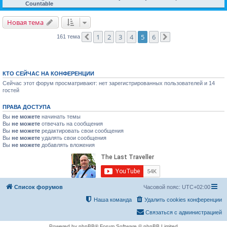
Countable
Новая тема
1
2
3
4
5
6
161 тема
Пред.
След.
КТО СЕЙЧАС НА КОНФЕРЕНЦИИ
Сейчас этот форум просматривают: нет зарегистрированных пользователей и 14
гостей
ПРАВА ДОСТУПА
Вы
не можете
начинать темы
Вы
не можете
отвечать на сообщения
Вы
не можете
редактировать свои сообщения
Вы
не можете
удалять свои сообщения
Вы
не можете
добавлять вложения
Список форумов
Часовой пояс:
UTC+02:00
Наша команда
Удалить cookies конференции
Связаться с администрацией
Powered by phpBB® Forum Software © phpBB Limited