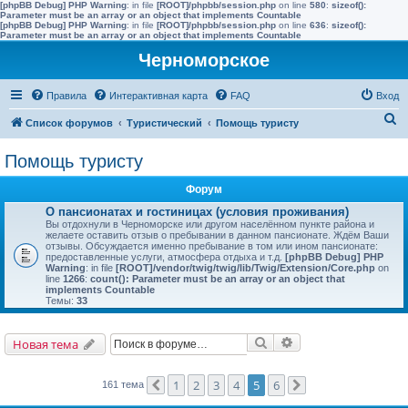
[phpBB Debug] PHP Warning
: in file
[ROOT]/phpbb/session.php
on line
580
:
sizeof():
Parameter must be an array or an object that implements Countable
[phpBB Debug] PHP Warning
: in file
[ROOT]/phpbb/session.php
on line
636
:
sizeof():
Parameter must be an array or an object that implements Countable
Черноморское
Правила
Интерактивная карта
FAQ
Вход
П
Список форумов
Туристический
Помощь туристу
о
Помощь туристу
и
с
Форум
к
О пансионатах и гостиницах (условия проживания)
Вы отдохнули в Черноморске или другом населённом пункте района и
желаете оставить отзыв о пребывании в данном пансионате. Ждём Ваши
отзывы. Обсуждается именно пребывание в том или ином пансионате:
предоставленные услуги, атмосфера отдыха и т.д.
[phpBB Debug] PHP
Warning
: in file
[ROOT]/vendor/twig/twig/lib/Twig/Extension/Core.php
on
line
1266
:
count(): Parameter must be an array or an object that
implements Countable
Темы:
33
Поиск
Расширенный поис
Новая тема
1
2
3
4
5
6
161 тема
Пред.
След.