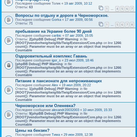
Последнее сообщение
Толик
«
19 авг 2009, 10:12
Ответы:
63
1
4
5
6
7
…
Вопросы по отдыху и дороге в Черноморское.
Последнее сообщение
Gorka
«
17 авг 2009, 00:56
Ответы:
71
1
5
6
7
8
…
пребывание на Украине более 90 дней
Последнее сообщение
caribic
«
07 авг 2009, 15:05
Ответы:
2
[phpBB Debug] PHP Warning
: in file
[ROOT]/vendor/twig/twig/lib/Twig/Extension/Core.php
on line
1266
:
count(): Parameter must be an array or an object that implements
Countable
Оздоровительный комплекс Гавань
Последнее сообщение
igor_s
«
23 июл 2009, 18:46
[phpBB Debug] PHP Warning
: in file
[ROOT]/vendor/twig/twig/lib/Twig/Extension/Core.php
on line
1266
:
count(): Parameter must be an array or an object that implements
Countable
Питание в пансионате для непроживающих
Последнее сообщение
Alex
«
19 июл 2009, 20:22
Ответы:
1
[phpBB Debug] PHP Warning
: in file
[ROOT]/vendor/twig/twig/lib/Twig/Extension/Core.php
on line
1266
:
count(): Parameter must be an array or an object that implements
Countable
Черноморское или Оленевка?
Последнее сообщение
alexandr20032003
«
10 июл 2009, 15:33
Ответы:
9
[phpBB Debug] PHP Warning
: in file
[ROOT]/vendor/twig/twig/lib/Twig/Extension/Core.php
on line
1266
:
count(): Parameter must be an array or an object that implements
Countable
Цены на бензин?
Последнее сообщение
Тима
«
29 июн 2009, 12:38