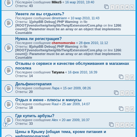
Последнее сообщение
MikoS
«
16 мар 2010, 19:40
Ответы:
43
1
2
3
4
5
Умеете ли вы отдыхать?
Последнее сообщение
dimetriann
«
10 мар 2010, 11:43
Ответы:
1
[phpBB Debug] PHP Warning
: in file
[ROOT]/vendor/twig/twig/lib/Twig/Extension/Core.php
on line
1266
:
count(): Parameter must be an array or an object that implements
Countable
Нужна ли регистрация?
Последнее сообщение
chernomorsko
«
28 фев 2010, 11:12
Ответы:
8
[phpBB Debug] PHP Warning
: in file
[ROOT]/vendor/twig/twig/lib/Twig/Extension/Core.php
on line
1266
:
count(): Parameter must be an array or an object that implements
Countable
Отзывы о сервисе и качестве обслуживания в магазинах
поселка
Последнее сообщение
Tatyana
«
16 фев 2010, 16:39
Ответы:
14
1
2
Дельфинотерапия
Последнее сообщение
Лара
«
15 окт 2009, 08:26
Ответы:
20
1
2
3
Отдых в июне - плюсы и минусы
Последнее сообщение
Raul
«
25 авг 2009, 14:07
Ответы:
18
1
2
Где купить арбузы?
Последнее сообщение
Alex
«
20 авг 2009, 16:37
Ответы:
33
1
2
3
4
Цены в Крыму (общая тема, кроме питания и
нефтепродуктов)