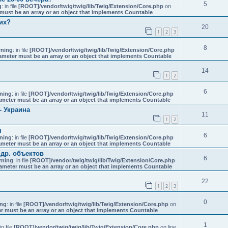
5
g
: in file
[ROOT]/vendor/twig/twig/lib/Twig/Extension/Core.php
on
must be an array or an object that implements Countable
них?
20
1
2
3
8
ning
: in file
[ROOT]/vendor/twig/twig/lib/Twig/Extension/Core.php
ameter must be an array or an object that implements Countable
14
1
2
6
ning
: in file
[ROOT]/vendor/twig/twig/lib/Twig/Extension/Core.php
ameter must be an array or an object that implements Countable
- Украина
11
1
2
я
6
ning
: in file
[ROOT]/vendor/twig/twig/lib/Twig/Extension/Core.php
ameter must be an array or an object that implements Countable
др. объектов
6
rning
: in file
[ROOT]/vendor/twig/twig/lib/Twig/Extension/Core.php
ameter must be an array or an object that implements Countable
22
1
2
3
0
ing
: in file
[ROOT]/vendor/twig/twig/lib/Twig/Extension/Core.php
on
r must be an array or an object that implements Countable
1
 in file
[ROOT]/vendor/twig/twig/lib/Twig/Extension/Core.php
on line