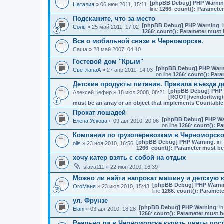
[phpBB Debug] PHP Warni
Наталия
» 06 июн 2011, 15:11
line
1266
:
count(): Parameter
Подскажите, что за место
[phpBB Debug] PHP Warning
: 
Соль
» 25 май 2011, 17:02
1266
:
count(): Parameter must 
Все о мобильной связи в Черноморске.
Саша
» 28 май 2007, 04:10
Гостевой дом "Крым"
[phpBB Debug] PHP Warn
СветланаА
» 27 апр 2011, 14:03
on line
1266
:
count(): Para
Детские продукты питания. Правила въезда де
[phpBB Debug] PHP
Алексей Кефир
» 18 июл 2008, 08:21
[ROOT]/vendor/twig/
must be an array or an object that implements Countable
Прокат лошадей
[phpBB Debug] PHP Wa
Елена Ускова
» 09 авг 2010, 20:06
on line
1266
:
count(): Pa
Компании по грузоперевозкам в Черноморск
[phpBB Debug] PHP Warning
: in 
olis
» 23 ноя 2010, 16:56
1266
:
count(): Parameter must be
хочу катер взять с собой на отдых
slava111
» 22 июн 2010, 16:39
Можно ли найти напрокат машину и детскую 
[phpBB Debug] PHP Warni
ОгоМаня
» 23 июл 2010, 15:43
line
1266
:
count(): Paramete
ул. Фрунзе
[phpBB Debug] PHP Warning
: in
Elani
» 03 авг 2010, 18:28
1266
:
count(): Parameter must b
Реально ли в Черноморске купить цветы посл