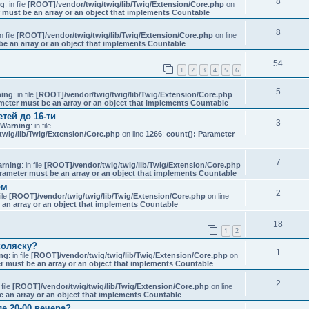
8
ng
: in file
[ROOT]/vendor/twig/twig/lib/Twig/Extension/Core.php
on
 must be an array or an object that implements Countable
8
in file
[ROOT]/vendor/twig/twig/lib/Twig/Extension/Core.php
on line
be an array or an object that implements Countable
54
1
2
3
4
5
6
5
ing
: in file
[ROOT]/vendor/twig/twig/lib/Twig/Extension/Core.php
meter must be an array or an object that implements Countable
тей до 16-ти
3
 Warning
: in file
twig/lib/Twig/Extension/Core.php
on line
1266
:
count(): Parameter
7
rning
: in file
[ROOT]/vendor/twig/twig/lib/Twig/Extension/Core.php
rameter must be an array or an object that implements Countable
ом
2
file
[ROOT]/vendor/twig/twig/lib/Twig/Extension/Core.php
on line
 an array or an object that implements Countable
18
1
2
коляску?
1
ng
: in file
[ROOT]/vendor/twig/twig/lib/Twig/Extension/Core.php
on
r must be an array or an object that implements Countable
2
 file
[ROOT]/vendor/twig/twig/lib/Twig/Extension/Core.php
on line
e an array or an object that implements Countable
е 20-00 вечера?