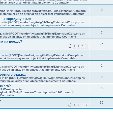
be an array or an object that implements Countable
0
ning
: in file
[ROOT]/vendor/twig/twig/lib/Twig/Extension/Core.php
ameter must be an array or an object that implements Countable
я на середину июля
1
: in file
[ROOT]/vendor/twig/twig/lib/Twig/Extension/Core.php
on
must be an array or an object that implements Countable
7
g
: in file
[ROOT]/vendor/twig/twig/lib/Twig/Extension/Core.php
on
 must be an array or an object that implements Countable
ли на поезде?
36
1
2
3
4
1
g
: in file
[ROOT]/vendor/twig/twig/lib/Twig/Extension/Core.php
on
must be an array or an object that implements Countable
1
: in file
[ROOT]/vendor/twig/twig/lib/Twig/Extension/Core.php
on
must be an array or an object that implements Countable
ортного отдыха.
8
g
: in file
[ROOT]/vendor/twig/twig/lib/Twig/Extension/Core.php
on
must be an array or an object that implements Countable
ского?
6
P Warning
: in file
g/twig/lib/Twig/Extension/Core.php
on line
1266
:
count():
s Countable
о
36
1
2
3
4