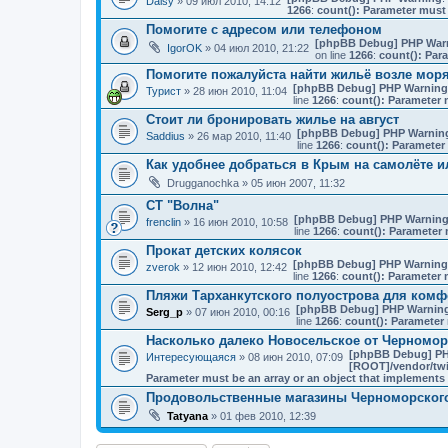
Daisy
» 09 июл 2010, 14:12
1266
:
count(): Parameter must 
Помогите с адресом или телефоном
[phpBB Debug] PHP War
IgorOK
» 04 июл 2010, 21:22
on line
1266
:
count(): Par
Помогите пожалуйста найти жильё возле мор
[phpBB Debug] PHP Warning
Турист
» 28 июн 2010, 11:04
line
1266
:
count(): Parameter 
Стоит ли бронировать жилье на август
[phpBB Debug] PHP Warnin
Saddius
» 26 мар 2010, 11:40
line
1266
:
count(): Parameter
Как удобнее добраться в Крым на самолёте и
Drugganochka
» 05 июн 2007, 11:32
СТ "Волна"
[phpBB Debug] PHP Warnin
frenclin
» 16 июн 2010, 10:58
line
1266
:
count(): Parameter 
Прокат детских колясок
[phpBB Debug] PHP Warning
zverok
» 12 июн 2010, 12:42
line
1266
:
count(): Parameter 
Пляжи Тарханкутского полуострова для комф
[phpBB Debug] PHP Warnin
Serg_p
» 07 июн 2010, 00:16
line
1266
:
count(): Parameter 
Насколько далеко Новосельское от Черномор
[phpBB Debug] PH
Интересующаяся
» 08 июн 2010, 07:09
[ROOT]/vendor/twi
Parameter must be an array or an object that implement
Продовольственные магазины Черноморског
Tatyana
» 01 фев 2010, 12:39