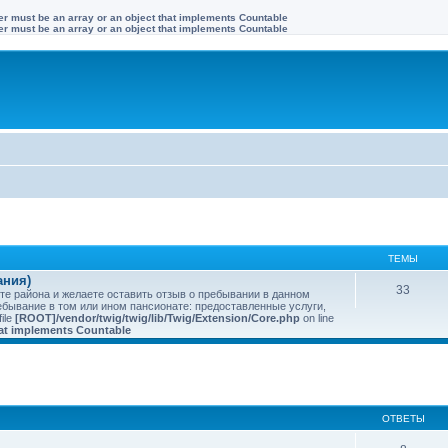
ter must be an array or an object that implements Countable
ter must be an array or an object that implements Countable
ТЕМЫ
ания)
33
те района и желаете оставить отзыв о пребывании в данном
бывание в том или ином пансионате: предоставленные услуги,
 file
[ROOT]/vendor/twig/twig/lib/Twig/Extension/Core.php
on line
that implements Countable
иренный поиск
ОТВЕТЫ