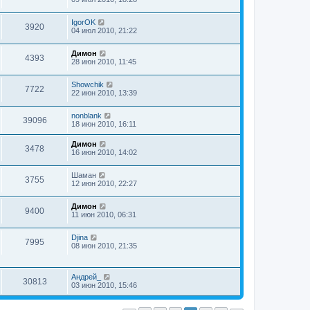
IgorOK
3920
04 июл 2010, 21:22
Димон
4393
28 июн 2010, 11:45
Showchik
7722
22 июн 2010, 13:39
nonblank
39096
18 июн 2010, 16:11
Димон
3478
16 июн 2010, 14:02
Шаман
3755
12 июн 2010, 22:27
Димон
9400
11 июн 2010, 06:31
Djina
7995
08 июн 2010, 21:35
Андрей_
30813
03 июн 2010, 15:46