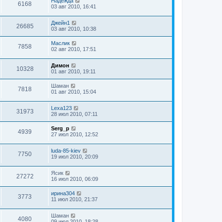
Надежда
6168
03 авг 2010, 16:41
Джейн1
26685
03 авг 2010, 10:38
Маслик
7858
02 авг 2010, 17:51
Димон
10328
01 авг 2010, 19:11
Шаман
7818
01 авг 2010, 15:04
Lexa123
31973
28 июл 2010, 07:11
Serg_p
4939
27 июл 2010, 12:52
luda-85-kiev
7750
19 июл 2010, 20:09
Ясик
27272
16 июл 2010, 06:09
ирина304
3773
11 июл 2010, 21:37
Шаман
4080
09 июл 2010, 18:28