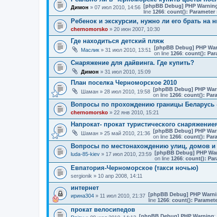
[phpBB Debug] PHP Warnin
Димон
» 07 июл 2010, 14:56
line
1266
:
count(): Parameter 
Ребенок и экскурсии, нужно ли его брать на 
chernomorsko
» 20 июн 2007, 10:30
Где находиться детский пляж
[phpBB Debug] PHP War
Маслик
» 31 июл 2010, 13:51
on line
1266
:
count(): Par
Снаряжение для дайвинга. Где купить?
Димон
» 31 июл 2010, 15:09
План поселка Черноморское 2010
[phpBB Debug] PHP War
Шаман
» 28 июл 2010, 19:58
on line
1266
:
count(): Par
Вопросы по прохождению границы Беларусь 
chernomorsko
» 22 янв 2010, 15:21
Напрокат- прокат туристического снаряжение
[phpBB Debug] PHP War
Шаман
» 25 май 2010, 21:36
on line
1266
:
count(): Par
Вопросы по местонахождению улиц, домов и 
[phpBB Debug] PHP Wa
luda-85-kiev
» 17 июл 2010, 23:59
on line
1266
:
count(): Par
Евпатория-Черноморское (такси ночью)
sergionik
» 10 апр 2008, 14:11
интернет
[phpBB Debug] PHP Warn
ирина304
» 11 июл 2010, 21:37
line
1266
:
count(): Paramete
прокат велосипедов
[phpBB Debug] PHP Warning
: