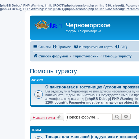
[phpBB Debug] PHP Warning
: in file
[ROOT]/phpbb/session.php
on line
580
:
sizeof(): Parame
[phpBB Debug] PHP Warning
: in file
[ROOT]/phpbb/session.php
on line
636
:
sizeof(): Parame
Черноморское
форумы Черноморска
Ссылки
Правила
Интерактивная карта
FAQ
Список форумов
Туристический
Помощь туристу
Помощь туристу
ФОРУМ
О пансионатах и гостиницах (условия прожив
Вы отдохнули в Черноморске или другом населённом пунк
пансионате. Ждём Ваши отзывы. Обсуждается именно пре
атмосфера отдыха и т.д.
[phpBB Debug] PHP Warning
: in
1266
:
count(): Parameter must be an array or an object 
Поиск
Расш
Новая тема
ТЕМЫ
Товары для малышей (подгузники и питание)