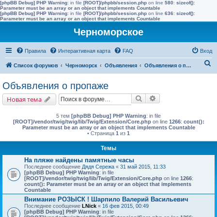
[phpBB Debug] PHP Warning
: in file
[ROOT]/phpbb/session.php
on line
580
:
sizeof():
Parameter must be an array or an object that implements Countable
[phpBB Debug] PHP Warning
: in file
[ROOT]/phpbb/session.php
on line
636
:
sizeof():
Parameter must be an array or an object that implements Countable
Черноморское
Правила
Интерактивная карта
FAQ
Вход
П
Список форумов
Черноморск
Объявления
Объявления о пропаже
о
Объявления о пропаже
и
Поиск
Расширенный поис
Новая тема
с
к
5 тем
[phpBB Debug] PHP Warning
: in file
[ROOT]/vendor/twig/twig/lib/Twig/Extension/Core.php
on line
1266
:
count():
Parameter must be an array or an object that implements Countable
• Страница
1
из
1
Темы
На пляже найдены памятные часы
Последнее сообщение
Дядя Сережа
«
31 май 2015, 11:33
[phpBB Debug] PHP Warning
: in file
[ROOT]/vendor/twig/twig/lib/Twig/Extension/Core.php
on line
1266
:
count(): Parameter must be an array or an object that implements
Countable
Внимание РОЗЫСК ! Шарпило Валерий Васильевич
Последнее сообщение
LNick
«
16 фев 2015, 00:49
[phpBB Debug] PHP Warning
: in file