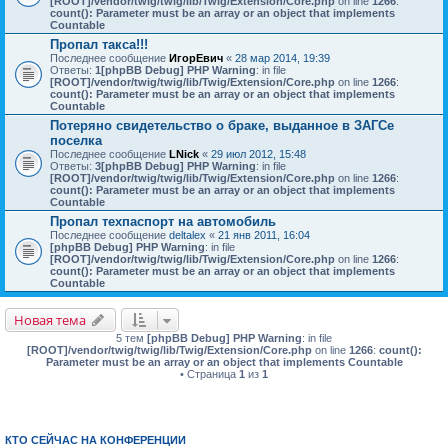
[ROOT]/vendor/twig/twig/lib/Twig/Extension/Core.php
on line
1266
:
count(): Parameter must be an array or an object that implements
Countable
Пропал такса!!!
Последнее сообщение
ИгорЕвич
«
28 мар 2014, 19:39
Ответы:
1
[phpBB Debug] PHP Warning
: in file
[ROOT]/vendor/twig/twig/lib/Twig/Extension/Core.php
on line
1266
:
count(): Parameter must be an array or an object that implements
Countable
Потеряно свидетельство о браке, выданное в ЗАГСе
поселка
Последнее сообщение
LNick
«
29 июл 2012, 15:48
Ответы:
3
[phpBB Debug] PHP Warning
: in file
[ROOT]/vendor/twig/twig/lib/Twig/Extension/Core.php
on line
1266
:
count(): Parameter must be an array or an object that implements
Countable
Пропал техпаспорт на автомобиль
Последнее сообщение
deltalex
«
21 янв 2011, 16:04
[phpBB Debug] PHP Warning
: in file
[ROOT]/vendor/twig/twig/lib/Twig/Extension/Core.php
on line
1266
:
count(): Parameter must be an array or an object that implements
Countable
Новая тема
5 тем
[phpBB Debug] PHP Warning
: in file
[ROOT]/vendor/twig/twig/lib/Twig/Extension/Core.php
on line
1266
:
count():
Parameter must be an array or an object that implements Countable
• Страница
1
из
1
КТО СЕЙЧАС НА КОНФЕРЕНЦИИ